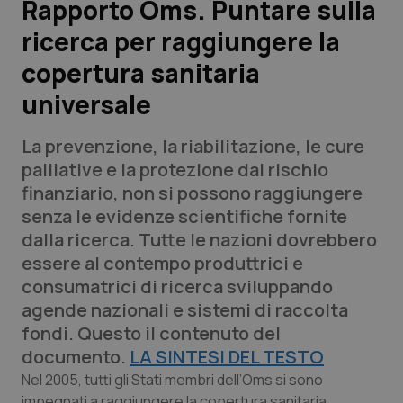
Rapporto Oms. Puntare sulla
ricerca per raggiungere la
Scienza e Farmaci
copertura sanitaria
Studi e Analisi
universale
Lettere al direttore
La prevenzione, la riabilitazione, le cure
palliative e la protezione dal rischio
Edizioni Regionali
finanziario, non si possono raggiungere
senza le evidenze scientifiche fornite
QS Pro
dalla ricerca. Tutte le nazioni dovrebbero
essere al contempo produttrici e
Professionisti Sanitari.AI
consumatrici di ricerca sviluppando
agende nazionali e sistemi di raccolta
Abruzzo
QS Pro Gold
fondi. Questo il contenuto del
documento.
LA SINTESI DEL TESTO
QS Club
Newsletter
Basilicata
Artrite & artrosi
Nel 2005, tutti gli Stati membri dell’Oms si sono
impegnati a raggiungere la copertura sanitaria