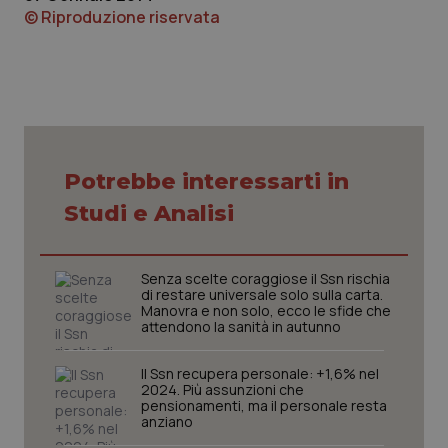
© Riproduzione riservata
CookieScriptConsent
5 mesi
CookieScript
settim
www.quotidianosanita.it
Potrebbe interessarti in
Studi e Analisi
Senza scelte coraggiose il Ssn rischia
di restare universale solo sulla carta.
Manovra e non solo, ecco le sfide che
attendono la sanità in autunno
Il Ssn recupera personale: +1,6% nel
2024. Più assunzioni che
tracking-sites-ironfish-
www.quotidianosanita.it
4
pensionamenti, ma il personale resta
tracking-enable
settim
anziano
2 gior