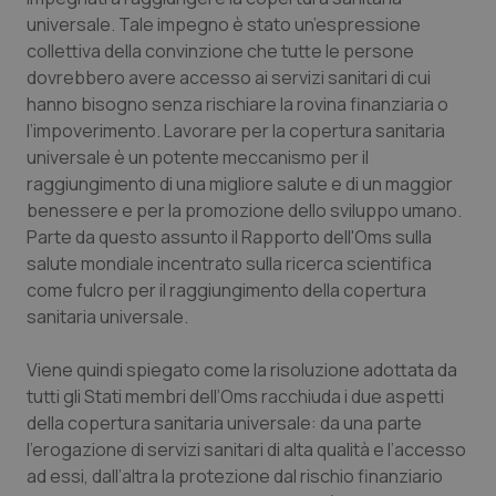
Calabria
Asma & BPCO
universale. Tale impegno è stato un’espressione
collettiva della convinzione che tutte le persone
Campania
Car-T
dovrebbero avere accesso ai servizi sanitari di cui
hanno bisogno senza rischiare la rovina finanziaria o
l’impoverimento. Lavorare per la copertura sanitaria
Emilia-Romagna
Colesterolo & coronaropatie
universale è un potente meccanismo per il
raggiungimento di una migliore salute e di un maggior
Friuli Venezia Giulia
Dermatite Atopica
benessere e per la promozione dello sviluppo umano.
Parte da questo assunto il Rapporto dell'Oms sulla
Lazio
Diabete & glucometri
salute mondiale incentrato sulla ricerca scientifica
come fulcro per il raggiungimento della copertura
Liguria
Disturbi dell’umore
sanitaria universale.
Lombardia
Dolore
Viene quindi spiegato come la risoluzione adottata da
tutti gli Stati membri dell’Oms racchiuda i due aspetti
Marche
Donna & Salute
della copertura sanitaria universale: da una parte
l’erogazione di servizi sanitari di alta qualità e l’accesso
ad essi, dall’altra la protezione dal rischio finanziario
Molise
Epatiti