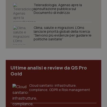
Teleradiologia, Agenas apre la
consultazione pubblica sul
Documento di indirizzo
tracking-sites-ironfish-
www.quotidianosanita.it
4
session-id
settim
2 gior
Clima, salute e migrazioni. L’Oms
lancia le priorità globali della ricerca:
“Servono più evidenze per guidare le
politiche sanitarie”
_ga
1 anno
Google LLC
mes
.quotidianosanita.it
Ultime analisi e review da QS Pro
Gold
Cloud sanitario: infrastrutture,
compliance, GDPR e Risk management