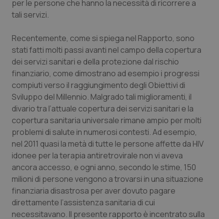
per le persone che hanno la necessità di ricorrere a
tali servizi.
Piemonte
HIV
Recentemente, come si spiega nel Rapporto, sono
Provincia Autonoma di Bolzano
Infezioni & Febbre
stati fatti molti passi avanti nel campo della copertura
dei servizi sanitari e della protezione dal rischio
Provincia Autonoma di Trento
Ipertensione & Scompenso
finanziario, come dimostrano ad esempio i progressi
compiuti verso il raggiungimento degli Obiettivi di
Puglia
Malattie rare
Sviluppo del Millennio. Malgrado tali miglioramenti, il
divario tra l’attuale copertura dei servizi sanitari e la
Sardegna
Malattia di Crohn & Rettocolite Ulcerosa
copertura sanitaria universale rimane ampio per molti
problemi di salute in numerosi contesti. Ad esempio,
nel 2011 quasi la metà di tutte le persone affette da HIV
Sicilia
Neuroscienze & patologie neurodegenerative
idonee per la terapia antiretrovirale non vi aveva
ancora accesso, e ogni anno, secondo le stime, 150
Toscana
Obesità
milioni di persone vengono a trovarsi in una situazione
finanziaria disastrosa per aver dovuto pagare
Umbria
Oftalmologia
direttamente l’assistenza sanitaria di cui
necessitavano. Il presente rapporto è incentrato sulla