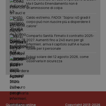
ten
Ma il Quinto Emendamento non è
Analytics
pre
per
del
un’ammissione di colpa
mantener
vid
lo stato
inco
della
Caldo estremo, FADOI: “Sopra i 40 gradi il
può
sessione.
det
corpo può non riuscire più a disperdere il
vis
calore”
web
uti
nuo
Comparto Sanità. Firmato il contratto 2025-
ver
2027. Aumenti fino a 240 euro per gli
dell
You
infermieri, arriva il capitolo sull'IA e nuove
tutele per il personale
__Secure-YNID
.youtube.com
5 mesi 4
Que
settimane
imp
Eclissi solare del 12 agosto 2026, come
You
ten
osservarla in sicurezza
pre
del
vid
inco
può
det
vis
web
uti
nuo
ver
dell
You
Quotidiano online
Copyright 2013-2026