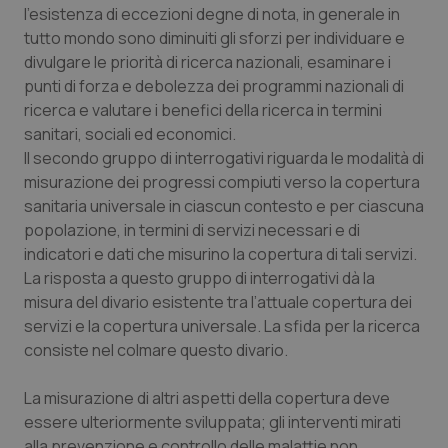
l’esistenza di eccezioni degne di nota, in generale in
Salute orale & impianti
tutto mondo sono diminuiti gli sforzi per individuare e
divulgare le priorità di ricerca nazionali, esaminare i
Sangue & coagulazione
punti di forza e debolezza dei programmi nazionali di
ricerca e valutare i benefici della ricerca in termini
Tiroide
sanitari, sociali ed economici.
Il secondo gruppo di interrogativi riguarda le modalità di
Tumore al seno
misurazione dei progressi compiuti verso la copertura
sanitaria universale in ciascun contesto e per ciascuna
popolazione, in termini di servizi necessari e di
Tumore ovarico
indicatori e dati che misurino la copertura di tali servizi.
La risposta a questo gruppo di interrogativi dà la
Tumori del Polmone & Testa Collo
misura del divario esistente tra l’attuale copertura dei
servizi e la copertura universale. La sfida per la ricerca
Tumori gastrointestinali
consiste nel colmare questo divario.
Ulcera & Reflusso
La misurazione di altri aspetti della copertura deve
essere ulteriormente sviluppata; gli interventi mirati
Vaccini
alla prevenzione e controllo delle malattie non