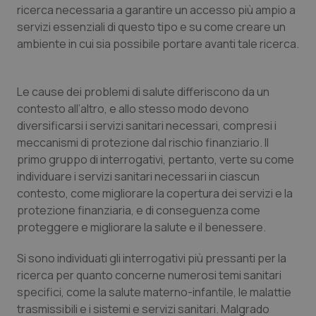
Valle D’Aosta
Oncodermatologia
ricerca necessaria a garantire un accesso più ampio a
servizi essenziali di questo tipo e su come creare un
Veneto
Oncoematologia
ambiente in cui sia possibile portare avanti tale ricerca.
Oncologia & Nutrizione
Le cause dei problemi di salute differiscono da un
contesto all’altro, e allo stesso modo devono
Psoriasi & pelle
diversificarsi i servizi sanitari necessari, compresi i
meccanismi di protezione dal rischio finanziario. Il
Quotidiano Cardiologia
primo gruppo di interrogativi, pertanto, verte su come
individuare i servizi sanitari necessari in ciascun
Quotidiano Chirurgia
contesto, come migliorare la copertura dei servizi e la
protezione finanziaria, e di conseguenza come
Quotidiano Oncologia
proteggere e migliorare la salute e il benessere.
Si sono individuati gli interrogativi più pressanti per la
Quotidiano Pediatria
ricerca per quanto concerne numerosi temi sanitari
specifici, come la salute materno-infantile, le malattie
Rene & patologie urogenitali
trasmissibili e i sistemi e servizi sanitari. Malgrado