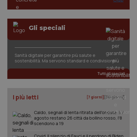
Gli speciali
_ga_KM60CM4NPH
.quotidianosanita.it
1 anno
mes
Sanità digitale per garantire più salute e
sostenibilità. Ma servono standard e condivisione
Tutti gli speciali
I più letti
[7 giorni]
[30 giorni]
Fornitore
/
Nome
Scadenza
Descrizion
Dominio
Caldo, segnali di lenta ritirata dell'ondata: il 7
Nome
Fornitore
/
Dominio
Scadenza
Des
agosto restano 26 città da bollino rosso, l'8
_ga_0VMQEQKQ1N
.quotidianosanita.it
1 anno 1
Questo
scendono a 19
mese
cookie
VISITOR_INFO1_LIVE
5 mesi 4
Que
Google LLC
viene
settimane
imp
.youtube.com
utilizzato
You
Covid. Il silenzio di Fauci e il perdono di Biden.
da Google