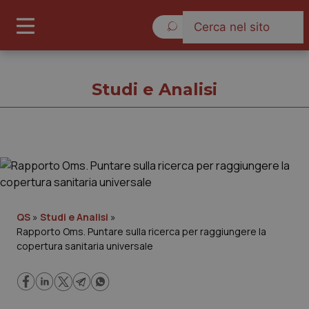
Venerdì 7 Agosto 2026
Studi e Analisi
Studi e Analisi
Cronache
QS
»
Studi e Analisi
»
Rapporto Oms. Puntare sulla ricerca per raggiungere la
Governo e Parlamento
copertura sanitaria universale
Regioni e Asl
Lavoro e Professioni