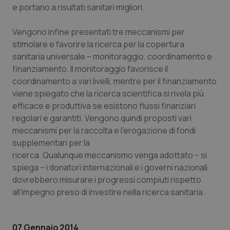
e portano a risultati sanitari migliori.
Vengono infine presentati tre meccanismi per
stimolare e favorire la ricerca per la copertura
sanitaria universale – monitoraggio, coordinamento e
Necessari
Statistici
Marketing
finanziamento. Il monitoraggio favorisce il
I cookie necessari contribuiscono a rendere fruibile il
coordinamento a vari livelli, mentre per il finanziamento
sito web abilitandone funzionalità di base quali la
viene spiegato che la ricerca scientifica si rivela più
navigazione sulle pagine e l'accesso alle aree
protette del sito. Il sito web non è in grado di
efficace e produttiva se esistono flussi finanziari
funzionare correttamente senza questi cookie.
regolari e garantiti. Vengono quindi proposti vari
Nome
Fornitore
/
Dominio
Scaden
meccanismi per la raccolta e l’erogazione di fondi
supplementari per la
VISITOR_PRIVACY_METADATA
5 mesi
YouTube
settim
.youtube.com
ricerca. Qualunque meccanismo venga adottato – si
spiega – i donatori internazionali e i governi nazionali
dovrebbero misurare i progressi compiuti rispetto
all’impegno preso di investire nella ricerca sanitaria.
07 Gennaio 2014