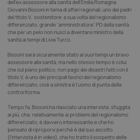
dell’ex assessore alla sanità dell’Emilia Romagna
Salute orale & impianti
Giovanni Bissoni in tema di affari regionali, uno dei padri
del titolo V, sostenitore a sua volta del regionalismo
Sangue & coagulazione
differenziato, grande “amministratore” PD della sanità
che per un pelo non riuscì a diventare ministro della
Tiroide
sanità ai tempi di Livia Turco.
Bissoni sarà sicuramente stato ai suoi tempi un bravo
Tumore al seno
assessore alla sanità, ma nello stesso tempo è colui
che sul piano politico, non pago dei disastri fatti con il
Tumore ovarico
titolo V, è uno dei principali teorici del regionalismo
differenziato, cioè a sinistra è l’uomo di punta della
Tumori del Polmone & Testa Collo
controriforma.
Tumori gastrointestinali
Tempo fa, Bissoni ha rilasciato una intervista, sfuggita
ai più, che, relativamente ai problemi del regionalismo
Ulcera & Reflusso
differenziato, è davvero interessante e che ho
pensato di riproporvi perché è dal suo ascolto
Vaccini
(l’intervista è in video), che ho tratto il sospetto della