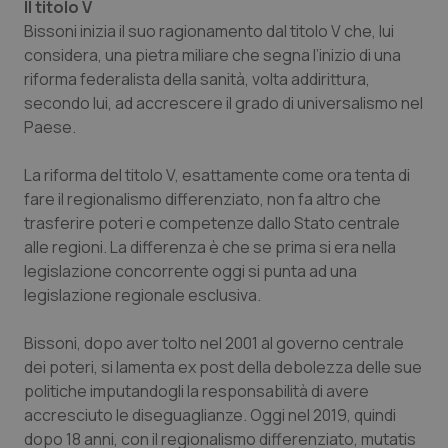
Il titolo V
Bissoni inizia il suo ragionamento dal titolo V che, lui
considera, una pietra miliare che segna l’inizio di una
riforma federalista della sanità, volta addirittura,
secondo lui, ad accrescere il grado di universalismo nel
Paese.
La riforma del titolo V, esattamente come ora tenta di
fare il regionalismo differenziato, non fa altro che
trasferire poteri e competenze dallo Stato centrale
alle regioni. La differenza è che se prima si era nella
legislazione concorrente oggi si punta ad una
legislazione regionale esclusiva.
Bissoni, dopo aver tolto nel 2001 al governo centrale
dei poteri, si lamenta
ex post
della debolezza delle sue
politiche imputandogli la responsabilità di avere
accresciuto le diseguaglianze. Oggi nel 2019, quindi
dopo 18 anni, con il regionalismo differenziato,
mutatis