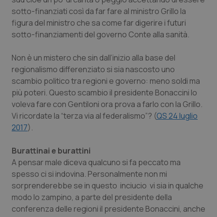
Valle D’Aosta
Oncodermatologia
sotto-finanziati così da far fare al ministro Grillo la
figura del ministro che sa come far digerire i futuri
Veneto
Oncoematologia
sotto-finanziamenti del governo Conte alla sanità.
Oncologia & Nutrizione
Non è un mistero che sin dall’inizio alla base del
regionalismo differenziato si sia nascosto uno
Psoriasi & pelle
scambio politico tra regioni e governo: meno soldi ma
più poteri. Questo scambio il presidente Bonaccini lo
Quotidiano Cardiologia
voleva fare con Gentiloni ora prova a farlo con la Grillo.
Vi ricordate la “terza via al federalismo”? (
QS 24 luglio
Quotidiano Chirurgia
2017
).
Burattinai e burattini
Quotidiano Oncologia
A pensar male diceva qualcuno si fa peccato ma
spesso ci si indovina. Personalmente non mi
Quotidiano Pediatria
sorprenderebbe se in questo inciucio vi sia in qualche
modo lo zampino, a parte del presidente della
Rene & patologie urogenitali
conferenza delle regioni il presidente Bonaccini, anche