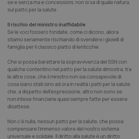
se e senza ma e concessioni, non si sa di quale natura,
Calabria
Asma & BPCO
sul patto per la salute.
Campania
Car-T
Il rischio del ministro inaffidabile
Se le voci fossero fondate, come ci dicono, allora
Emilia-Romagna
Colesterolo & coronaropatie
stiamo seriamente rischiando di svendere i gioielli di
famiglia per il classico piatto di lenticchie.
Friuli Venezia Giulia
Dermatite Atopica
Che si possa barattare la sopravvivenza del SSN con
Lazio
Diabete & glucometri
qualche contentino nel patto per la salute dimostra, tra
le altre cose, che il ministro non sia consapevole di
cosa siano stati sino ad ora in realtà i patti per la salute
Liguria
Disturbi dell’umore
che, a dispetto dell’espressione, altro non sono se
non intese finanziarie quasi sempre fatte per essere
Lombardia
Dolore
disattese.
Marche
Donna & Salute
Non c’è nulla, nessun patto per la salute, che possa
compensare l’immenso valore del nostro sistema
Molise
Epatiti
universale e solidale. Il diritto alla salute è un diritto