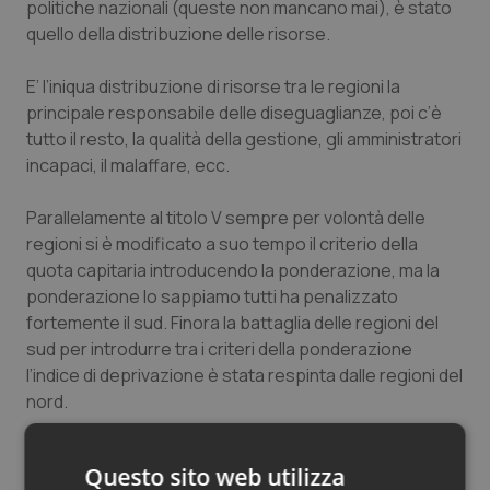
politiche nazionali (queste non mancano mai), è stato
quello della distribuzione delle risorse.
E’ l’iniqua distribuzione di risorse tra le regioni la
principale responsabile delle diseguaglianze, poi c’è
tutto il resto, la qualità della gestione, gli amministratori
incapaci, il malaffare, ecc.
Parallelamente al titolo V sempre per volontà delle
regioni si è modificato a suo tempo il criterio della
quota capitaria introducendo la ponderazione, ma la
ponderazione lo sappiamo tutti ha penalizzato
fortemente il sud. Finora la battaglia delle regioni del
sud per introdurre tra i criteri della ponderazione
l’indice di deprivazione è stata respinta dalle regioni del
nord.
Perché per il nord a coperta invariata significava avere
Questo sito web utilizza
meno soldi. Ma di quale patto per la salute state