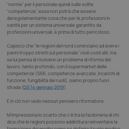
lo stato
inco
“norme” per il personale quindi sulle solite
della
può
sessione.
det
“competenze”, essa non potrà che essere
vis
deregolamentante cosa che per le professioni in
web
uti
sanità per un sistema universale garantito da
nuo
ver
professioni universali, è prima di tutto pericoloso.
dell
You
Capisco che “le regioni del nord cominciano ad avere i
__Secure-YNID
.youtube.com
5 mesi 4
Que
settimane
imp
panni troppo stretti sul personale” cioè costi alti, ma
You
ten
se lui pensa di risolvere un problema di riforma del
pre
lavoro, tanto profondo, con il supermarket delle
del
vid
competenze (566, competenze avanzate, incarichi di
inco
può
funzione, fungibilità dei ruoli), siamo proprio fuori
det
vis
strada (
QS 14 gennaio 2019
).
web
uti
nuo
E in ciò non vedo nessun pensiero riformatore.
ver
dell
You
M’impressiona lo scarto che c’è tra la faciloneria di chi
YSC
Sessione
Que
Google LLC
dice che le regioni possono addirittura reinventare la
imp
.youtube.com
You
formazione dei medici come se definire il ruolo medico