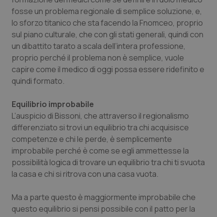
ten
fosse un problema regionale di semplice soluzione, e,
vis
vid
lo sforzo titanico che sta facendo la Fnomceo, proprio
__Secure-
.youtube.com
5 mesi 4
Que
sul piano culturale, che con gli stati generali, quindi con
ROLLOUT_TOKEN
settimane
imp
You
un dibattito tarato a scala dell’intera professione,
ges
proprio perché il problema non è semplice, vuole
del
e d
capire come il medico di oggi possa essere ridefinito e
per
del
quindi formato.
ute
tracking-sites-
www.quotidianosanita.it
4
Que
Equilibrio improbabile
ironfish-tracking-
settimane
imp
named-enable
2 giorni
dal
L’auspicio di Bissoni, che attraverso il regionalismo
per 
differenziato si trovi un equilibrio tra chi acquisisce
sis
sol
competenze e chi le perde, è semplicemente
ute
ide
improbabile perché è come se egli ammettesse la
Wel
possibilità logica di trovare un equilibrio tra chi ti svuota
la casa e chi si ritrova con una casa vuota.
Ma a parte questo è maggiormente improbabile che
questo equilibrio si pensi possibile con il patto per la