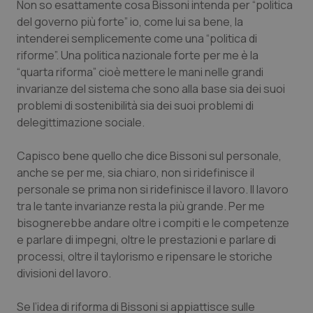
Non so esattamente cosa Bissoni intenda per “
politica
del governo più forte
” io, come lui sa bene, la
intenderei semplicemente come una “politica di
riforme”. Una politica nazionale forte per me è la
“quarta riforma” cioè mettere le mani nelle grandi
_ga_KM60CM4NPH
.quotidianosanita.it
1 anno
mes
invarianze del sistema che sono alla base sia dei suoi
problemi di sostenibilità sia dei suoi problemi di
delegittimazione sociale.
Capisco bene quello che dice Bissoni sul personale,
anche se per me, sia chiaro, non si ridefinisce il
personale se prima non si ridefinisce il lavoro. Il lavoro
tra le tante invarianze resta la più grande. Per me
Fornitore
/
Nome
Scadenza
Descrizion
Dominio
bisognerebbe andare oltre i compiti e le competenze
Nome
Fornitore
/
Dominio
Scadenza
Des
_ga_0VMQEQKQ1N
.quotidianosanita.it
1 anno 1
Questo
e parlare di impegni, oltre le prestazioni e parlare di
mese
cookie
VISITOR_INFO1_LIVE
5 mesi 4
Que
Google LLC
processi, oltre il taylorismo e ripensare le storiche
viene
settimane
imp
.youtube.com
utilizzato
You
divisioni del lavoro.
da Google
ten
Analytics
pre
per
del
Se l’idea di riforma di Bissoni si appiattisce sulle
mantener
vid