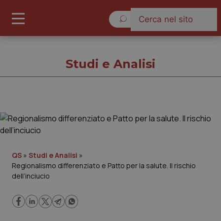
Lunedì 10 Agosto 2026
Studi e Analisi
Studi e Analisi
Cronache
QS
»
Studi e Analisi
»
Regionalismo differenziato e Patto per la salute. Il rischio
Governo e Parlamento
dell’inciucio
Regioni e Asl
Lavoro e Professioni