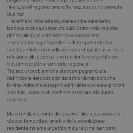
finanziare il regionalismo differenziato, sono previste
due fasi:
Necessari
Statistici
Marketing
– la prima si limita ad assumere come parametro
laspesa storica sostenuta dallo Stato nella regione
I cookie necessari contribuiscono a rendere fruibile il
sito web abilitandone funzionalità di base quali la
riferita alle funzioni trasferite o assegnate;
navigazione sulle pagine e l'accesso alle aree
– la seconda supera il criterio della spesa storica
protette del sito. Il sito web non è in grado di
funzionare correttamente senza questi cookie.
sostituendolo con quello dei costi standard misurati in
relazione alla popolazione residente e al gettito dei
Nome
Fornitore
/
Dominio
Scaden
tributi maturati nel territorio regionale.
VISITOR_PRIVACY_METADATA
5 mesi
YouTube
settim
Tralascio i problemi che si accompagnano alla
.youtube.com
definizione dei costi standard ricordando solo che
l’ultima volta che le regioni e il ministero si sono provati
a definirli, sono stati costretti a tornare alla quota
capitaria.
Ma ci rendiamo conto di cosa vuol dire assumere allo
stesso tempo il parametro della popolazione
residente insieme al gettito maturato nel territorio