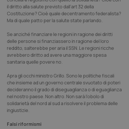
il diritto alla salute previsto dall’art 32 della
Costituzione? Cioè quale decentramento federalista?
Ma di quale patto per la salute state parlando.
Se anziché finanziare le regioni in ragione dei diritti
delle persone si finanziassero in ragione del loro
reddito, salterebbe per aria il SSN. Le regioni ricche
PHPSESSID
Sessio
PHP.net
avrebbero diritto ad avere una maggiore spesa
www.quotidianosanita.it
sanitaria quelle povere no.
Apra gli occhi ministro Grillo. Sono le politiche fiscali
che insieme ad un governo centrale svuotato di poteri
decideranno il grado di diseguaglianza o di eguaglianza
nel nostro paese. Non altro. Non sarà l’obolo di
solidarietà del nord al sud a risolvere il problema delle
ingiustizie.
Falsi riformismi