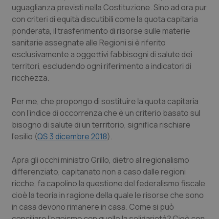
uguaglianza previsti nella Costituzione. Sino ad ora pur
tracking-sites-ironfish-
www.quotidianosanita.it
4
session-id
settim
con criteri di equità discutibili come la quota capitaria
2 gior
ponderata, il trasferimento di risorse sulle materie
sanitarie assegnate alle Regioni si è riferito
esclusivamente a oggettivi fabbisogni di salute dei
_ga
1 anno
Google LLC
territori, escludendo ogni riferimento a indicatori di
mes
.quotidianosanita.it
ricchezza.
Per me, che propongo di sostituire la quota capitaria
con l’indice di occorrenza che è un criterio basato sul
bisogno di salute di un territorio, significa rischiare
l’esilio (
QS 3 dicembre 2018
).
Apra gli occhi ministro Grillo, dietro al regionalismo
differenziato, capitanato non a caso dalle regioni
ricche, fa capolino la questione del federalismo fiscale
cioè la teoria in ragione della quale le risorse che sono
in casa devono rimanere in casa. Come si può
conciliare l’egoismo con quello la solidarietà? Cioè con