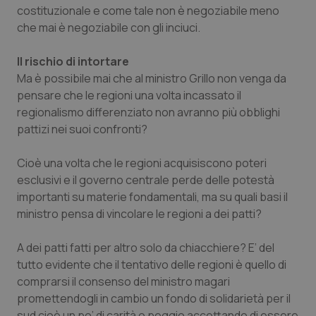
costituzionale e come tale non è negoziabile meno
Piemonte
HIV
che mai è negoziabile con gli inciuci.
Provincia Autonoma di Bolzano
Infezioni & Febbre
Il rischio di intortare
Ma è possibile mai che al ministro Grillo non venga da
pensare che le regioni una volta incassato il
Provincia Autonoma di Trento
Ipertensione & Scompenso
regionalismo differenziato non avranno più obblighi
pattizi nei suoi confronti?
Puglia
Malattie rare
Cioè una volta che le regioni acquisiscono poteri
Sardegna
Malattia di Crohn & Rettocolite Ulcerosa
esclusivi e il governo centrale perde delle potestà
importanti su materie fondamentali, ma su quali basi il
Sicilia
Neuroscienze & patologie neurodegenerative
ministro pensa di vincolare le regioni a dei patti?
Toscana
Obesità
A dei patti fatti per altro solo da chiacchiere? E’ del
tutto evidente che il tentativo delle regioni è quello di
Umbria
Oftalmologia
comprarsi il consenso del ministro magari
promettendogli in cambio un fondo di solidarietà per il
sud cioè un po’ di carità o peggio accettando di essere