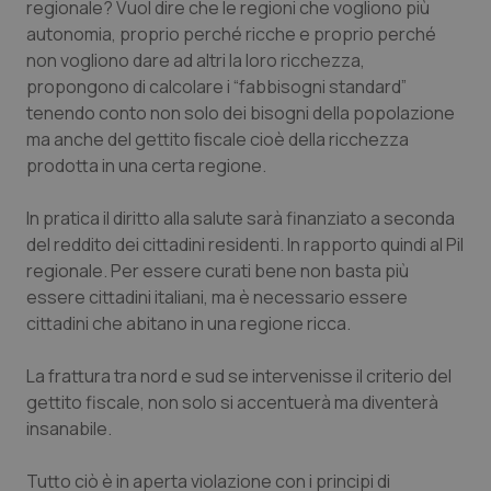
regionale? Vuol dire che le regioni che vogliono più
autonomia, proprio perché ricche e proprio perché
non vogliono dare ad altri la loro ricchezza,
propongono di calcolare i “fabbisogni standard”
CookieScriptConsent
5 mesi
CookieScript
tenendo conto non solo dei bisogni della popolazione
settim
www.quotidianosanita.it
ma anche del gettito ﬁscale cioè della ricchezza
prodotta in una certa regione.
In pratica il diritto alla salute sarà finanziato a seconda
del reddito dei cittadini residenti. In rapporto quindi al Pil
regionale. Per essere curati bene non basta più
essere cittadini italiani, ma è necessario essere
cittadini che abitano in una regione ricca.
La frattura tra nord e sud se intervenisse il criterio del
tracking-sites-ironfish-
www.quotidianosanita.it
4
tracking-enable
settim
gettito fiscale, non solo si accentuerà ma diventerà
2 gior
insanabile.
Tutto ciò è in aperta violazione con i principi di