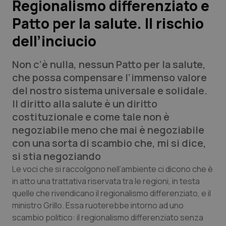
Regionalismo differenziato e
Patto per la salute. Il rischio
Scienza e Farmaci
dell’inciucio
Studi e Analisi
Non c’è nulla, nessun Patto per la salute,
Lettere al direttore
che possa compensare l’immenso valore
del nostro sistema universale e solidale.
Edizioni Regionali
Il diritto alla salute è un diritto
costituzionale e come tale non è
QS Pro
negoziabile meno che mai è negoziabile
con una sorta di scambio che, mi si dice,
Professionisti Sanitari.AI
si stia negoziando
Le voci che si raccolgono nell’ambiente ci dicono che è
Abruzzo
QS Pro Gold
in atto una trattativa riservata tra le regioni, in testa
quelle che rivendicano il regionalismo differenziato, e il
QS Club
Newsletter
ministro Grillo. Essa ruoterebbe intorno ad uno
Basilicata
Artrite & artrosi
scambio politico: il regionalismo differenziato senza