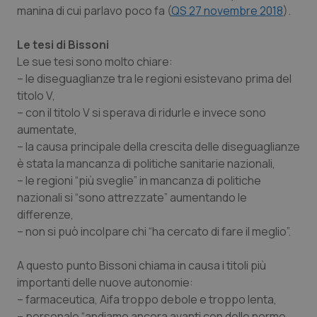
manina di cui parlavo poco fa (
QS 27 novembre 2018
).
Le tesi di Bissoni
Le sue tesi sono molto chiare:
– le diseguaglianze tra le regioni esistevano prima del
titolo V,
– con il titolo V si sperava di ridurle e invece sono
aumentate,
– la causa principale della crescita delle diseguaglianze
è stata la mancanza di politiche sanitarie nazionali,
– le regioni “più sveglie” in mancanza di politiche
nazionali si “sono attrezzate” aumentando le
differenze,
– non si può incolpare chi “ha cercato di fare il meglio”.
A questo punto Bissoni chiama in causa i titoli più
importanti delle nuove autonomie:
– farmaceutica, Aifa troppo debole e troppo lenta,
– personale “andiamo ancora avanti con delle norme