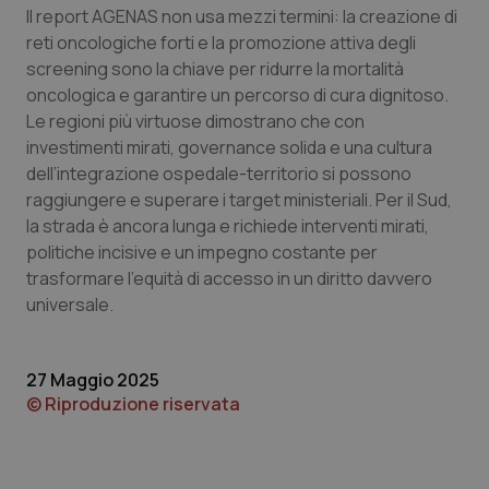
Il report AGENAS non usa mezzi termini: la creazione di
reti oncologiche forti e la promozione attiva degli
screening sono la chiave per ridurre la mortalità
oncologica e garantire un percorso di cura dignitoso.
Le regioni più virtuose dimostrano che con
investimenti mirati, governance solida e una cultura
tracking-sites-ironfish-
www.quotidianosanita.it
4
dell’integrazione ospedale-territorio si possono
tracking-enable
settim
2 gior
raggiungere e superare i target ministeriali. Per il Sud,
la strada è ancora lunga e richiede interventi mirati,
politiche incisive e un impegno costante per
trasformare l’equità di accesso in un diritto davvero
tracking-sites-ironfish-
www.quotidianosanita.it
4
session-id
settim
universale.
2 gior
27 Maggio 2025
© Riproduzione riservata
_ga
1 anno
Google LLC
mes
.quotidianosanita.it