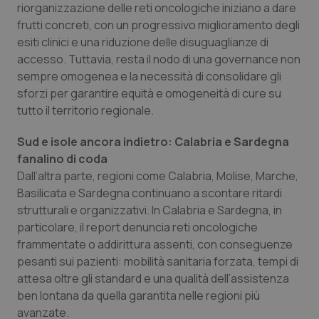
Valle D’Aosta
Oncodermatologia
riorganizzazione delle reti oncologiche iniziano a dare
frutti concreti, con un progressivo miglioramento degli
Veneto
Oncoematologia
esiti clinici e una riduzione delle disuguaglianze di
accesso. Tuttavia, resta il nodo di una governance non
Oncologia & Nutrizione
sempre omogenea e la necessità di consolidare gli
sforzi per garantire equità e omogeneità di cure su
tutto il territorio regionale.
Psoriasi & pelle
Sud e isole ancora indietro: Calabria e Sardegna
Quotidiano Cardiologia
fanalino di coda
Dall’altra parte, regioni come Calabria, Molise, Marche,
Quotidiano Chirurgia
Basilicata e Sardegna continuano a scontare ritardi
strutturali e organizzativi. In Calabria e Sardegna, in
Quotidiano Oncologia
particolare, il report denuncia reti oncologiche
frammentate o addirittura assenti, con conseguenze
Quotidiano Pediatria
pesanti sui pazienti: mobilità sanitaria forzata, tempi di
attesa oltre gli standard e una qualità dell’assistenza
ben lontana da quella garantita nelle regioni più
Rene & patologie urogenitali
avanzate.