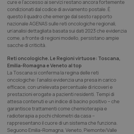
cure e l’accesso ai servizi restano ancora fortemente
Calabria
Asma & BPCO
condizionati dal codice di avviamento postale. È
questo il quadro che emerge dal sesto rapporto
Campania
Car-T
nazionale AGENAS sulle reti oncologiche regionali,
un’analisi dettagliata basata sui dati 2023 che evidenzia
Emilia-Romagna
Colesterolo & coronaropatie
come, a fronte di regioni modello, persistano ampie
sacche di criticità.
Friuli Venezia Giulia
Dermatite Atopica
Reti oncologiche. Le Regioni virtuose: Toscana,
Emilia-Romagna e Veneto al top
Lazio
Diabete & glucometri
La Toscana si conferma la regina delle reti
oncologiche: l’analisi evidenzia una presa in carico
Liguria
Disturbi dell’umore
efficace, con un’elevata percentuale di ricoveri e
prestazioni erogate a pazienti residenti. Tempi di
Lombardia
Dolore
attesa contenuti e un indice di bacino positivo – che
garantisce trattamenti come chemioterapia e
Marche
Donna & Salute
radioterapia a pochi chilometri da casa –
rappresentano il cuore di un sistema che funziona.
Molise
Epatiti
Seguono Emilia-Romagna, Veneto, Piemonte/Valle