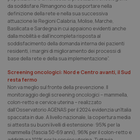
da soddisfare.Rimangono da supportare nella
definizione della rete e nella sua successiva
attuazione le Regioni Calabria, Molise, Marche,
Basilicata e Sardegna in cui appaiono evidenti anche
dalla mobilità e dall’incompleta risposta al
soddisfacimento della domanda interna dei pazienti
residenti, i margini di miglioramento dei processi di
base della rete e della sua implementazione”.
Screening oncologici: Nord e Centro avanti, il Sud
resta fermo
Non va meglio sul fronte della prevenzione. Il
monitoraggio degli screening oncologici – mammella,
colon-retto e cervice uterina – realizzato
dall’Osservatorio AGENAS per il 2024 evidenzia un’Italia
spaccata in due. A livello nazionale, la copertura media
si attesta su buoni livelli di estensione: 95% per la
mammella (fascia 50-69 anni), 96% per il colon-retto e
addirittura 101% per la cervice uterina. Tuttavia,