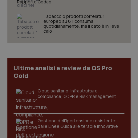
Rapporto Cedap
Tabacco o prodotti correlati. 1
europeo su 6 li consuma
quotidianamente, ma il dato è in lieve
calo
Ultime analisi e review da QS Pro
Gold
Cloud sanitario: infrastrutture,
compliance, GDPR e Risk management
_ga_KM60CM4NPH
.quotidianosanita.it
1 anno
mes
Gestione dell'Ipertensione resistente:
dalle Linee Guida alle terapie innovative