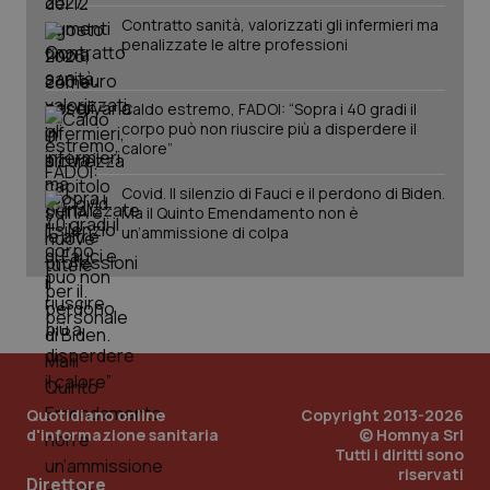
tracking-sites-
www.quotidianosanita.it
4
Que
ironfish-tracking-
settimane
imp
Contratto sanità, valorizzati gli infermieri ma
named-enable
2 giorni
dal
penalizzate le altre professioni
per 
sis
sol
ute
Caldo estremo, FADOI: “Sopra i 40 gradi il
ide
Wel
corpo può non riuscire più a disperdere il
calore”
Covid. Il silenzio di Fauci e il perdono di Biden.
Ma il Quinto Emendamento non è
un’ammissione di colpa
Quotidiano online
Copyright 2013-2026
d'informazione sanitaria
© Homnya Srl
Tutti i diritti sono
riservati
Direttore