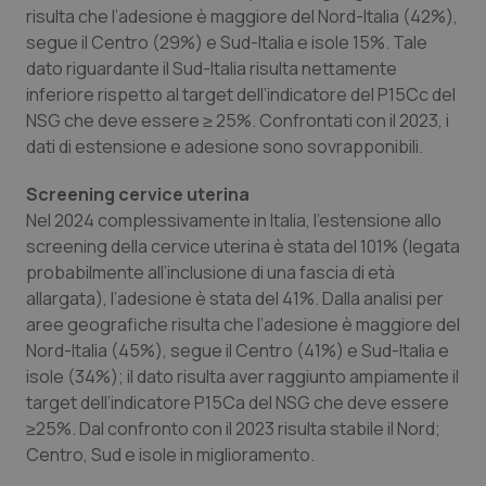
risulta che l’adesione è maggiore del Nord-Italia (42%),
VISITOR_PRIVACY_METADATA
5 mesi
YouTube
settim
.youtube.com
segue il Centro (29%) e Sud-Italia e isole 15%. Tale
dato riguardante il Sud-Italia risulta nettamente
inferiore rispetto al target dell’indicatore del P15Cc del
NSG che deve essere ≥ 25%. Confrontati con il 2023, i
dati di estensione e adesione sono sovrapponibili.
Screening cervice uterina
Nel 2024 complessivamente in Italia, l’estensione allo
screening della cervice uterina è stata del 101% (legata
probabilmente all’inclusione di una fascia di età
allargata), l’adesione è stata del 41%. Dalla analisi per
aree geografiche risulta che l’adesione è maggiore del
Nord-Italia (45%), segue il Centro (41%) e Sud-Italia e
CookieScriptConsent
5 mesi
CookieScript
isole (34%); il dato risulta aver raggiunto ampiamente il
settim
www.quotidianosanita.it
target dell’indicatore P15Ca del NSG che deve essere
≥25%. Dal confronto con il 2023 risulta stabile il Nord;
Centro, Sud e isole in miglioramento.