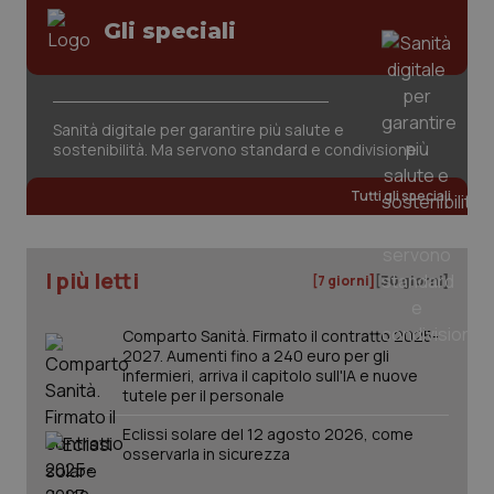
pre
Gli speciali
del
vid
inco
può
det
vis
web
Sanità digitale per garantire più salute e
uti
sostenibilità. Ma servono standard e condivisione
nuo
ver
dell
Tutti gli speciali
You
YSC
Sessione
Que
Google LLC
imp
.youtube.com
You
I più letti
ten
[7 giorni]
[30 giorni]
vis
vid
Comparto Sanità. Firmato il contratto 2025-
__Secure-
.youtube.com
5 mesi 4
Que
2027. Aumenti fino a 240 euro per gli
ROLLOUT_TOKEN
settimane
imp
You
infermieri, arriva il capitolo sull'IA e nuove
ges
tutele per il personale
del
e d
Eclissi solare del 12 agosto 2026, come
per
del
osservarla in sicurezza
ute