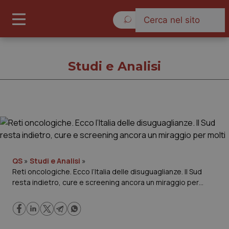
Giovedì 6 Agosto 2026
Studi e Analisi
Studi e Analisi
Cronache
QS
»
Studi e Analisi
»
Reti oncologiche. Ecco l’Italia delle disuguaglianze. Il Sud
Governo e Parlamento
resta indietro, cure e screening ancora un miraggio per
molti
Regioni e Asl
Lavoro e Professioni