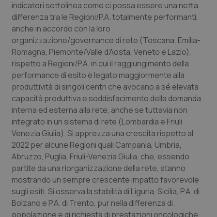
indicatori sottolinea come ci possa essere una netta
differenza tra le Regioni/P.A. totalmente performanti,
anche in accordo con la loro
organizzazione/governance di rete (Toscana, Emilia-
Romagna, Piemonte/Valle d’Aosta, Veneto e Lazio),
rispetto a Regioni/P.A. in cui il raggiungimento della
performance di esito è legato maggiormente alla
produttività di singoli centri che avocano a sé elevata
capacità produttiva e soddisfacimento della domanda
interna ed esterna alla rete, anche se tuttavia non
integrato in un sistema di rete (Lombardia e Friuli
Venezia Giulia). Si apprezza una crescita rispetto al
2022 per alcune Regioni quali Campania, Umbria,
Abruzzo, Puglia, Friuli-Venezia Giulia, che, essendo
partite da una riorganizzazione della rete, stanno
mostrando un sempre crescente impatto favorevole
sugli esiti. Si osserva la stabilità di Liguria, Sicilia, P.A. di
Bolzano e P.A. di Trento, pur nella differenza di.
popolazione e di richiesta di prestazioni oncologiche