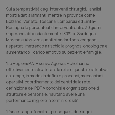
Salute orale & impianti
Sulla tempestività degli interventi chirurgici, l’analisi
mostra dati allarmanti: mentre in province come
Sangue & coagulazione
Bolzano, Veneto, Toscana, Lombardia ed Emilia-
Romagna le percentuali di interventi entro 30 giorni
Tiroide
superano abbondantemente l’80%, in Sardegna,
Marche e Abruzzo questi standard non vengono
Tumore al seno
rispettati, mettendo a rischio la prognosi oncologica e
aumentando il carico emotivo su pazienti e famiglie.
Tumore ovarico
“Le Regioni/P.A. – scrive Agenas – che hanno
effettivamente strutturato la rete e questa è attuativa
Tumori del Polmone & Testa Collo
da tempo, in modo da definire processi, meccanismi
operativi, coordinamento dei centri della rete,
Tumori gastrointestinali
definizione dei PDTA condivisi e organizzazione di
strutture e personale, risultano avere una
Ulcera & Reflusso
performance migliore in termini di esiti”.
“L’analisi approfondita – prosegue – dei singoli
Vaccini