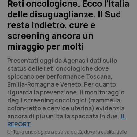
Reti oncologiche. Ecco l’Italia
delle disuguaglianze. Il Sud
Scienza e Farmaci
resta indietro, cure e
Studi e Analisi
screening ancora un
miraggio per molti
Lettere al direttore
Presentati oggi da Agenas i dati sullo
Edizioni Regionali
status delle reti oncologiche dove
spiccano per performance Toscana,
QS Pro
Emilia-Romagna e Veneto. Per quanto
riguarda la prevenzione. Il monitoraggio
Professionisti Sanitari.AI
degli screening oncologici (mammella,
colon-retto e cervice uterina) evidenzia
Abruzzo
QS Pro Gold
ancora di più un’Italia spaccata in due.
IL
REPORT
QS Club
Newsletter
Basilicata
Artrite & artrosi
Un’Italia oncologica a due velocità, dove la qualità delle