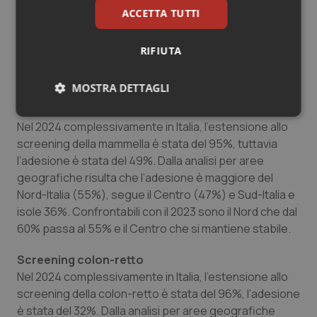
un’adesione record del 67,20%, mentre in Umbria
ACCETTA TUTTI
l’adesione agli screening per la cervice uterina arriva al
64,30%, dati che riflettono la capacità di queste
RIFIUTA
regioni di fare rete e promuovere una vera cultura della
prevenzione.
MOSTRA DETTAGLI
Screening mammella
Necessari
Statistici
Marketing
Nel 2024 complessivamente in Italia, l’estensione allo
screening della mammella è stata del 95%, tuttavia
l’adesione è stata del 49%. Dalla analisi per aree
geografiche risulta che l’adesione è maggiore del
Nord-Italia (55%), segue il Centro (47%) e Sud-Italia e
isole 36%. Confrontabili con il 2023 sono il Nord che dal
Necessari
Statistici
Marketing
60% passa al 55% e il Centro che si mantiene stabile.
I cookie necessari contribuiscono a rendere fruibile il
sito web abilitandone funzionalità di base quali la
Screening colon-retto
navigazione sulle pagine e l'accesso alle aree
Nel 2024 complessivamente in Italia, l’estensione allo
protette del sito. Il sito web non è in grado di
funzionare correttamente senza questi cookie.
screening della colon-retto è stata del 96%, l’adesione
è stata del 32%. Dalla analisi per aree geografiche
Nome
Fornitore
/
Dominio
Scaden