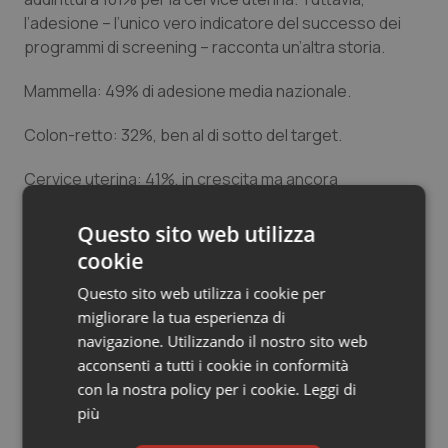
l’adesione – l’unico vero indicatore del successo dei
programmi di screening – racconta un’altra storia.
Mammella: 49% di adesione media nazionale.
Colon-retto: 32%, ben al di sotto del target.
Cervice uterina: 41%, in crescita ma ancora
insufficiente.
Questo sito web utilizza
Le Regioni migliori: Toscana, Emilia-Romagna e
cookie
Umbria
Questo sito web utilizza i cookie per
La Toscana brilla anche sul fronte screening, con
migliorare la tua esperienza di
estensioni superiori al 100% sia per la mammella sia per
navigazione. Utilizzando il nostro sito web
la cervice uterina e adesioni rispettivamente al 59,99%
acconsenti a tutti i cookie in conformità
e 51,46%. Lo screening colon-rettale si mantiene su
con la nostra policy per i cookie.
Leggi di
ottimi livelli, con estensione del 100,64% e adesione del
più
40,07%. Emilia-Romagna e Umbria non sono da meno:
nella prima, lo screening mammografico tocca