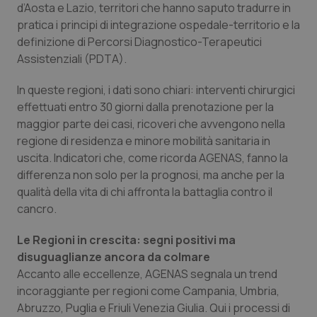
d’Aosta e Lazio, territori che hanno saputo tradurre in
Piemonte
HIV
pratica i principi di integrazione ospedale-territorio e la
definizione di Percorsi Diagnostico-Terapeutici
Assistenziali (PDTA).
Provincia Autonoma di Bolzano
Infezioni & Febbre
In queste regioni, i dati sono chiari: interventi chirurgici
Provincia Autonoma di Trento
Ipertensione & Scompenso
effettuati entro 30 giorni dalla prenotazione per la
maggior parte dei casi, ricoveri che avvengono nella
Puglia
Malattie rare
regione di residenza e minore mobilità sanitaria in
uscita. Indicatori che, come ricorda AGENAS, fanno la
Sardegna
Malattia di Crohn & Rettocolite Ulcerosa
differenza non solo per la prognosi, ma anche per la
qualità della vita di chi affronta la battaglia contro il
Sicilia
Neuroscienze & patologie neurodegenerative
cancro.
Le Regioni in crescita: segni positivi ma
Toscana
Obesità
disuguaglianze ancora da colmare
Accanto alle eccellenze, AGENAS segnala un trend
Umbria
Oftalmologia
incoraggiante per regioni come Campania, Umbria,
Abruzzo, Puglia e Friuli Venezia Giulia. Qui i processi di