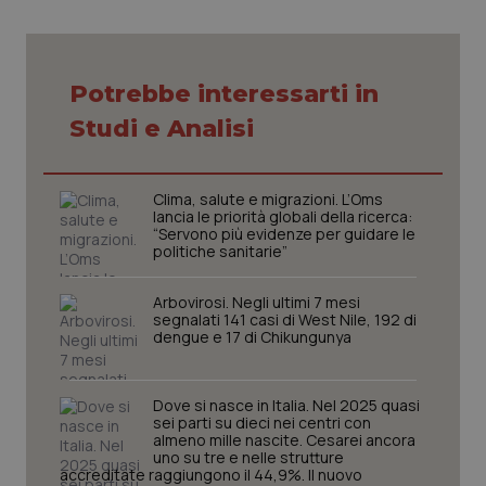
Potrebbe interessarti in
Studi e Analisi
Clima, salute e migrazioni. L’Oms
lancia le priorità globali della ricerca:
“Servono più evidenze per guidare le
politiche sanitarie”
Arbovirosi. Negli ultimi 7 mesi
segnalati 141 casi di West Nile, 192 di
dengue e 17 di Chikungunya
Dove si nasce in Italia. Nel 2025 quasi
sei parti su dieci nei centri con
almeno mille nascite. Cesarei ancora
uno su tre e nelle strutture
PHPSESSID
Sessio
PHP.net
accreditate raggiungono il 44,9%. Il nuovo
www.quotidianosanita.it