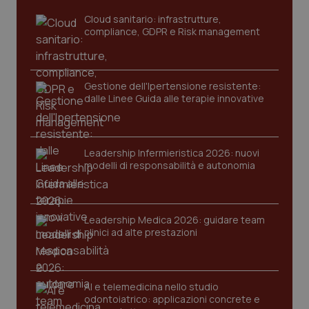
Cloud sanitario: infrastrutture,
compliance, GDPR e Risk management
Gestione dell'Ipertensione resistente:
dalle Linee Guida alle terapie innovative
_ga_KM60CM4NPH
.quotidianosanita.it
1 anno
Leadership Infermieristica 2026: nuovi
mes
modelli di responsabilità e autonomia
Leadership Medica 2026: guidare team
clinici ad alte prestazioni
Fornitore
/
Nome
AI e telemedicina nello studio
Scadenza
Descrizion
Dominio
odontoiatrico: applicazioni concrete e
Nome
Fornitore
/
Dominio
Scadenza
Des