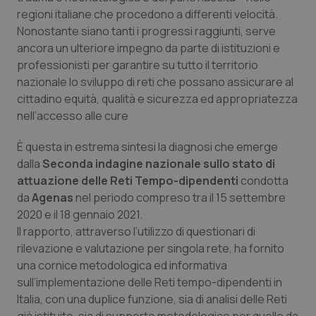
Calabria
Asma & BPCO
regioni italiane che procedono a differenti velocità.
Nonostante siano tanti i progressi raggiunti, serve
Campania
Car-T
ancora un ulteriore impegno da parte di istituzioni e
professionisti per garantire su tutto il territorio
nazionale lo sviluppo di reti che possano assicurare al
Emilia-Romagna
Colesterolo & coronaropatie
cittadino equità, qualità e sicurezza ed appropriatezza
nell’accesso alle cure
Friuli Venezia Giulia
Dermatite Atopica
È questa in estrema sintesi la diagnosi che emerge
Lazio
Diabete & glucometri
dalla
Seconda indagine nazionale sullo stato di
attuazione delle Reti Tempo-dipendenti
condotta
Liguria
Disturbi dell’umore
da
Agenas
nel periodo compreso tra il 15 settembre
2020 e il 18 gennaio 2021.
Lombardia
Dolore
Il rapporto, attraverso l’utilizzo di questionari di
rilevazione e valutazione per singola rete, ha fornito
una cornice metodologica ed informativa
Marche
Donna & Salute
sull’implementazione delle Reti tempo-dipendenti in
Italia, con una duplice funzione, sia di analisi delle Reti
Molise
Epatiti