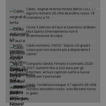
nuo
ver
dell
Caldo, segnali di lenta ritirata dell'ondata: il 7
You
agosto restano 26 città da bollino rosso, l'8
scendono a 19
YSC
Sessione
Que
Google LLC
imp
.youtube.com
You
Covid. Il silenzio di Fauci e il perdono di Biden.
ten
Ma il Quinto Emendamento non è
vis
vid
un’ammissione di colpa
__Secure-
.youtube.com
5 mesi 4
Que
ROLLOUT_TOKEN
Caldo estremo, FADOI: “Sopra i 40 gradi il
settimane
imp
You
corpo può non riuscire più a disperdere il
ges
calore”
del
e d
per
Comparto Sanità. Firmato il contratto 2025-
del
2027. Aumenti fino a 240 euro per gli
ute
infermieri, arriva il capitolo sull'IA e nuove
tracking-sites-
www.quotidianosanita.it
4
Que
tutele per il personale
ironfish-tracking-
settimane
imp
named-enable
2 giorni
dal
Caldo, l’ondata prosegue. Il 7 agosto 26 città
per 
sis
restano da bollino rosso, solo Bolzano torna
sol
in giallo
ute
ide
Wel