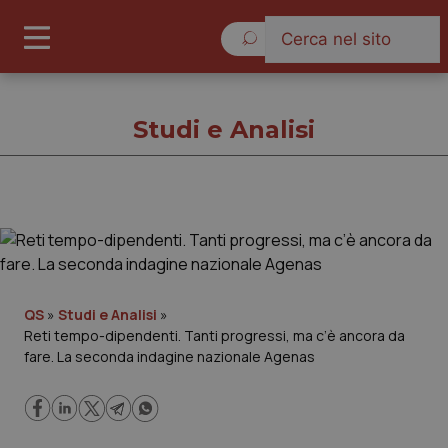
Sabato 8 Agosto 2026
Studi e Analisi
Studi e Analisi
Cronache
QS
»
Studi e Analisi
»
Reti tempo-dipendenti. Tanti progressi, ma c’è ancora da
Governo e Parlamento
fare. La seconda indagine nazionale Agenas
Regioni e Asl
Lavoro e Professioni