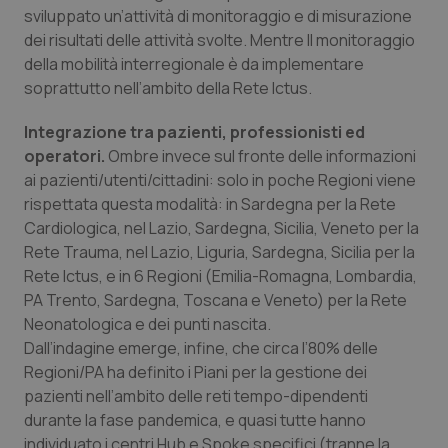
sviluppato un’attività di monitoraggio e di misurazione
dei risultati delle attività svolte. Mentre Il monitoraggio
della mobilità interregionale è da implementare
soprattutto nell’ambito della Rete Ictus.
Integrazione tra pazienti, professionisti ed
operatori.
Ombre invece sul fronte delle informazioni
ai pazienti/utenti/cittadini: solo in poche Regioni viene
rispettata questa modalità: in Sardegna per la Rete
CookieScriptConsent
5 mesi
CookieScript
settim
www.quotidianosanita.it
Cardiologica, nel Lazio, Sardegna, Sicilia, Veneto per la
Rete Trauma, nel Lazio, Liguria, Sardegna, Sicilia per la
Rete Ictus, e in 6 Regioni (Emilia-Romagna, Lombardia,
PA Trento, Sardegna, Toscana e Veneto) per la Rete
Neonatologica e dei punti nascita.
Dall’indagine emerge, infine, che circa l’80% delle
Regioni/PA ha definito i Piani per la gestione dei
pazienti nell’ambito delle reti tempo-dipendenti
durante la fase pandemica, e quasi tutte hanno
individuato i centri Hub e Spoke specifici (tranne la