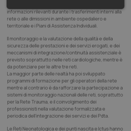
assistita, i protocolli condivisi per il trasferimento delle
Necessari
Statistici
Marketing
informazioni rilevanti durante i trasferimenti interni alla
rete o alle dimissioni in ambiente ospedaliero e
territoriale e i Piani di Assistenza Individuali.
Il monitoraggio e la valutazione della qualità e della
sicurezza delle prestazioni e dei servizi erogati, e dei
Necessari
Statistici
Marketing
meccanismi di integrazione/continuità assistenziale è
previsto soprattutto nelle reti cardiologiche, mentre è
I cookie necessari contribuiscono a rendere fruibile il
da potenziare per le altre tre reti.
sito web abilitandone funzionalità di base quali la
navigazione sulle pagine e l'accesso alle aree
La maggior parte delle realtà ha poi sviluppato
protette del sito. Il sito web non è in grado di
programmi di formazione per gli operatori della rete
funzionare correttamente senza questi cookie.
mentre al contrario è da rafforzare la partecipazione a
Nome
Fornitore
/
Dominio
Scaden
sistemi di monitoraggio nazionali delle reti, soprattutto
VISITOR_PRIVACY_METADATA
5 mesi
YouTube
per la Rete Trauma, e il coinvolgimento dei
settim
.youtube.com
professionisti nella valutazione formalizzata e
periodica dell’integrazione dei servizi e dei Pdta.
Le Reti Neonatologica e dei punti nascita e Ictus hanno