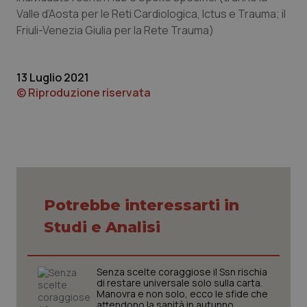
tracking-sites-ironfish-
www.quotidianosanita.it
4
Valle d’Aosta per le Reti Cardiologica, Ictus e Trauma; il
tracking-enable
settim
Friuli-Venezia Giulia per la Rete Trauma)
2 gior
13 Luglio 2021
tracking-sites-ironfish-
www.quotidianosanita.it
4
© Riproduzione riservata
session-id
settim
2 gior
_ga
1 anno
Google LLC
mes
.quotidianosanita.it
Potrebbe interessarti in
Studi e Analisi
Senza scelte coraggiose il Ssn rischia
di restare universale solo sulla carta.
Manovra e non solo, ecco le sfide che
attendono la sanità in autunno