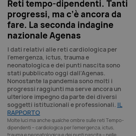
Reti tempo-dipendenti. Tanti
progressi, ma c’è ancora da
Scienza e Farmaci
fare. La seconda indagine
Studi e Analisi
nazionale Agenas
Lettere al direttore
I dati relativi alle reti cardiologica per
l’emergenza, ictus, trauma e
Edizioni Regionali
neonatologica e dei punti nascita sono
stati pubblicato oggi dall’Agenas.
QS Pro
Nonostante la pandemia sono molti i
progressi raggiunti ma serve ancora un
Professionisti Sanitari.AI
ulteriore impegno da parte dei diversi
soggetti istituzionali e professionali.
IL
Abruzzo
QS Pro Gold
RAPPORTO
Molte luci ma anche qualche ombre sulle reti Tempo-
QS Club
Newsletter
Basilicata
Artrite & artrosi
dipendenti – cardiologica per l’emergenza, ictus,
trauma e neonatologica e dei punti nascita – nelle