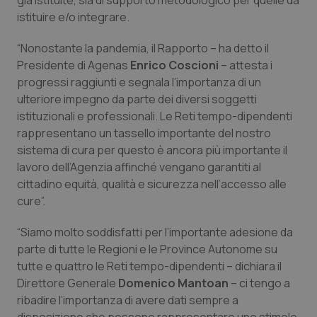
già istituite, sia di supporto metodologico per quelle da
istituire e/o integrare.
Piemonte
HIV
“Nonostante la pandemia, il Rapporto – ha detto il
Provincia Autonoma di Bolzano
Infezioni & Febbre
Presidente di Agenas
Enrico Coscioni
– attesta i
progressi raggiunti e segnala l’importanza di un
Provincia Autonoma di Trento
Ipertensione & Scompenso
ulteriore impegno da parte dei diversi soggetti
istituzionali e professionali. Le Reti tempo-dipendenti
rappresentano un tassello importante del nostro
Puglia
Malattie rare
sistema di cura per questo è ancora più importante il
lavoro dell’Agenzia affinché vengano garantiti al
Sardegna
Malattia di Crohn & Rettocolite Ulcerosa
cittadino equità, qualità e sicurezza nell’accesso alle
cure”.
Sicilia
Neuroscienze & patologie neurodegenerative
“Siamo molto soddisfatti per l’importante adesione da
Toscana
Obesità
parte di tutte le Regioni e le Province Autonome su
tutte e quattro le Reti tempo-dipendenti – dichiara il
Umbria
Oftalmologia
Direttore Generale
Domenico Mantoan
– ci tengo a
ribadire l’importanza di avere dati sempre a