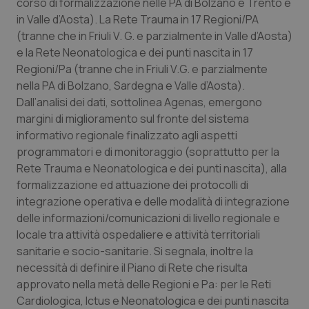
corso di formalizzazione nelle PA di Bolzano e Trento e
in Valle d’Aosta). La Rete Trauma in 17 Regioni/PA
(tranne che in Friuli V. G. e parzialmente in Valle d’Aosta)
e la Rete Neonatologica e dei punti nascita in 17
Regioni/Pa (tranne che in Friuli V.G. e parzialmente
nella PA di Bolzano, Sardegna e Valle d’Aosta).
Dall’analisi dei dati, sottolinea Agenas, emergono
margini di miglioramento sul fronte del sistema
informativo regionale finalizzato agli aspetti
programmatori e di monitoraggio (soprattutto per la
Rete Trauma e Neonatologica e dei punti nascita), alla
formalizzazione ed attuazione dei protocolli di
integrazione operativa e delle modalità di integrazione
delle informazioni/comunicazioni di livello regionale e
locale tra attività ospedaliere e attività territoriali
sanitarie e socio-sanitarie. Si segnala, inoltre la
necessità di definire il Piano di Rete che risulta
approvato nella metà delle Regioni e Pa: per le Reti
Cardiologica, Ictus e Neonatologica e dei punti nascita