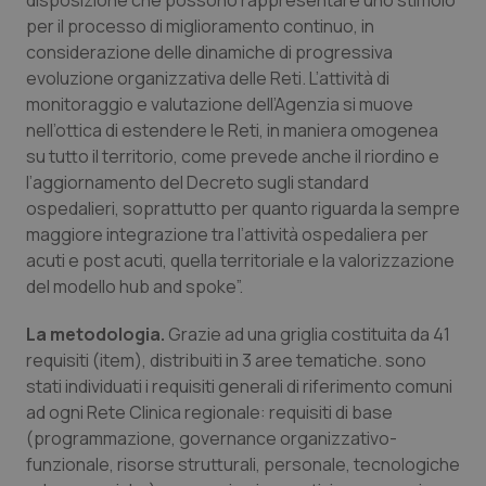
disposizione che possono rappresentare uno stimolo
Valle D’Aosta
Oncodermatologia
per il processo di miglioramento continuo, in
considerazione delle dinamiche di progressiva
Veneto
Oncoematologia
evoluzione organizzativa delle Reti. L’attività di
monitoraggio e valutazione dell’Agenzia si muove
Oncologia & Nutrizione
nell’ottica di estendere le Reti, in maniera omogenea
su tutto il territorio, come prevede anche il riordino e
Psoriasi & pelle
l’aggiornamento del Decreto sugli standard
ospedalieri, soprattutto per quanto riguarda la sempre
Quotidiano Cardiologia
maggiore integrazione tra l’attività ospedaliera per
acuti e post acuti, quella territoriale e la valorizzazione
Quotidiano Chirurgia
del modello hub and spoke”.
La metodologia.
Grazie ad una griglia costituita da 41
Quotidiano Oncologia
requisiti (item), distribuiti in 3 aree tematiche. sono
stati individuati i requisiti generali di riferimento comuni
Quotidiano Pediatria
ad ogni Rete Clinica regionale: requisiti di base
(programmazione, governance organizzativo-
Rene & patologie urogenitali
funzionale, risorse strutturali, personale, tecnologiche