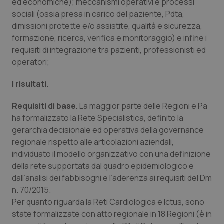
ed economiche); meccanismi operativi e processi
Salute orale & impianti
sociali (ossia presa in carico del paziente, Pdta,
dimissioni protette e/o assistite, qualità e sicurezza,
Sangue & coagulazione
formazione, ricerca, verifica e monitoraggio) e infine i
requisiti di integrazione tra pazienti, professionisti ed
operatori;
Tiroide
I risultati.
Tumore al seno
Requisiti di base.
La maggior parte delle Regioni e Pa
Tumore ovarico
ha formalizzato la Rete Specialistica, definito la
gerarchia decisionale ed operativa della governance
Tumori del Polmone & Testa Collo
regionale rispetto alle articolazioni aziendali,
individuato il modello organizzativo con una definizione
della rete supportata dal quadro epidemiologico e
Tumori gastrointestinali
dall’analisi dei fabbisogni e l’aderenza ai requisiti del Dm
n. 70/2015.
Ulcera & Reflusso
Per quanto riguarda la Reti Cardiologica e Ictus, sono
state formalizzate con atto regionale in 18 Regioni (è in
Vaccini