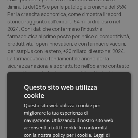
diminuita del 25% e per le patologie croniche del 35%.
Per la crescita economica, come dimostra il record
storico raggiunto dall’export: 54 miliardi di euro nel
2024. Con i dati che confermano l’industria
farmaceutica al primo posto per indice di competitività,
produttività, open innovation, e con farmaci e vaccini,
per surplus con l’estero, +20 miliardi di euro nel 2024.
La farmaceutica è fondamentale anche per la
sicurezza nazionale soprattutto nell’odierno contesto
geopolitico, turbolento e competitivo. L’industria
apprezza l’operato del Governo, che sta andando nella
Questo sito web utilizza
giusta direzione. E sottolinea che ora per restare
cookie
attrattivi è fondamentale una Strategia Nazionale sulla
Farmaceutica e le Scienze per la Vita. Con una decisa
Questo sito web utilizza i cookie per
riforma della governance della spesa farmaceutica
migliorare la tua esperienza di
pubblica, che punti a migliorare ulteriormente
navigazione. Utilizzando il nostro sito web
l’accesso alle cure, superare progressivamente i
acconsenti a tutti i cookie in conformità
payback, aumentare la competitività delle imprese e
con la nostra policy per i cookie.
Leggi di