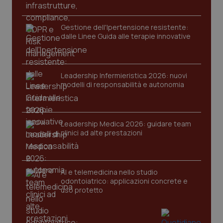
__Secure-YNID
.youtube.com
5 mesi 4
Que
settimane
imp
You
ten
Gestione dell'Ipertensione resistente:
pre
dalle Linee Guida alle terapie innovative
del
vid
inco
può
det
vis
Leadership Infermieristica 2026: nuovi
web
modelli di responsabilità e autonomia
uti
nuo
ver
dell
You
Leadership Medica 2026: guidare team
YSC
Sessione
Que
Google LLC
clinici ad alte prestazioni
imp
.youtube.com
You
ten
vis
vid
AI e telemedicina nello studio
__Secure-
.youtube.com
5 mesi 4
Que
odontoiatrico: applicazioni concrete e
ROLLOUT_TOKEN
settimane
imp
uso protetto
You
ges
del
e d
per