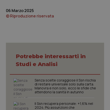
PHPSESSID
Sessio
PHP.net
06 Marzo 2025
www.quotidianosanita.it
© Riproduzione riservata
Potrebbe interessarti in
Studi e Analisi
Senza scelte coraggiose il Ssn rischia
di restare universale solo sulla carta.
Manovra e non solo, ecco le sfide che
attendono la sanità in autunno
_ga_KM60CM4NPH
.quotidianosanita.it
1 anno
mes
Il Ssn recupera personale: +1,6% nel
2024. Più assunzioni che