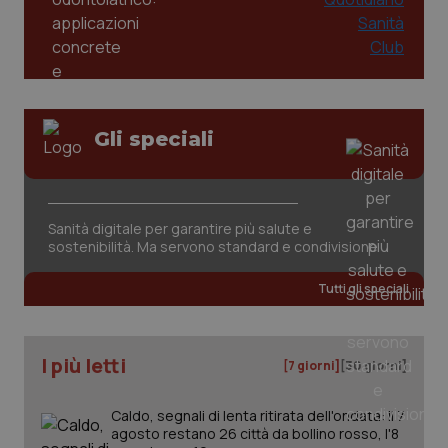
del
ute
tracking-sites-
www.quotidianosanita.it
4
Que
ironfish-tracking-
settimane
imp
named-enable
2 giorni
dal
per 
sis
sol
Gli speciali
ute
ide
Wel
Sanità digitale per garantire più salute e
sostenibilità. Ma servono standard e condivisione
Tutti gli speciali
I più letti
[7 giorni]
[30 giorni]
Caldo, segnali di lenta ritirata dell'ondata: il 7
agosto restano 26 città da bollino rosso, l'8