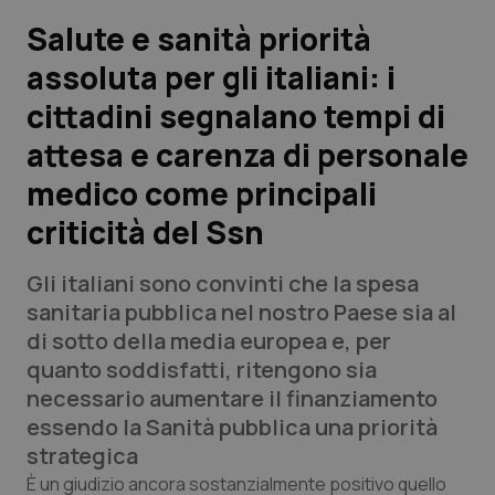
Salute e sanità priorità
Scienza e Farmaci
assoluta per gli italiani: i
cittadini segnalano tempi di
Studi e Analisi
attesa e carenza di personale
Lettere al direttore
medico come principali
Edizioni Regionali
criticità del Ssn
QS Pro
Gli italiani sono convinti che la spesa
sanitaria pubblica nel nostro Paese sia al
Professionisti Sanitari.AI
di sotto della media europea e, per
quanto soddisfatti, ritengono sia
necessario aumentare il finanziamento
Abruzzo
QS Pro Gold
essendo la Sanità pubblica una priorità
QS Club
Newsletter
strategica
Basilicata
Artrite & artrosi
È un giudizio ancora sostanzialmente positivo quello