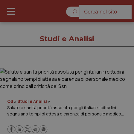
Lunedì 10 Agosto 2026
Studi e Analisi
Studi e Analisi
Cronache
Governo e Parlamento
QS
»
Studi e Analisi
»
Salute e sanità priorità assoluta per gli italiani: i cittadini
segnalano tempi di attesa e carenza di personale medico
Regioni e Asl
come principali criticità del Ssn
Lavoro e Professioni