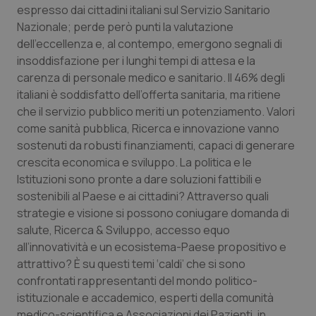
espresso dai cittadini italiani sul Servizio Sanitario
Calabria
Asma & BPCO
Nazionale; perde però punti la valutazione
dell’eccellenza e, al contempo, emergono segnali di
Campania
Car-T
insoddisfazione per i lunghi tempi di attesa e la
carenza di personale medico e sanitario. Il 46% degli
Emilia-Romagna
Colesterolo & coronaropatie
italiani è soddisfatto dell’offerta sanitaria, ma ritiene
che il servizio pubblico meriti un potenziamento. Valori
Friuli Venezia Giulia
Dermatite Atopica
come sanità pubblica, Ricerca e innovazione vanno
sostenuti da robusti finanziamenti, capaci di generare
Lazio
Diabete & glucometri
crescita economica e sviluppo. La politica e le
Istituzioni sono pronte a dare soluzioni fattibili e
Liguria
Disturbi dell’umore
sostenibili al Paese e ai cittadini? Attraverso quali
strategie e visione si possono coniugare domanda di
salute, Ricerca & Sviluppo, accesso equo
Lombardia
Dolore
all’innovatività e un ecosistema-Paese propositivo e
attrattivo? È su questi temi ‘caldi’ che si sono
Marche
Donna & Salute
confrontati rappresentanti del mondo politico-
istituzionale e accademico, esperti della comunità
Molise
Epatiti
medico-scientifica e Associazioni dei Pazienti, in