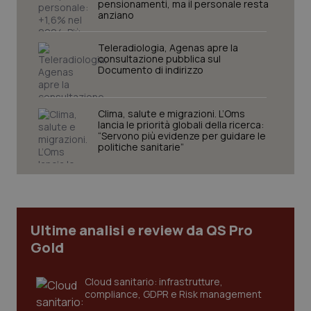
pensionamenti, ma il personale resta
anziano
Teleradiologia, Agenas apre la
consultazione pubblica sul
Documento di indirizzo
Fornitore
/
Nome
Scadenza
Descrizion
Dominio
Clima, salute e migrazioni. L’Oms
Nome
Fornitore
/
Dominio
Scadenza
Des
lancia le priorità globali della ricerca:
_ga_0VMQEQKQ1N
.quotidianosanita.it
1 anno 1
Questo
“Servono più evidenze per guidare le
mese
cookie
VISITOR_INFO1_LIVE
5 mesi 4
Que
Google LLC
politiche sanitarie”
viene
settimane
imp
.youtube.com
utilizzato
You
da Google
ten
Analytics
pre
per
del
mantener
vid
lo stato
inco
della
può
Ultime analisi e review da QS Pro
sessione.
det
vis
Gold
web
uti
nuo
ver
Cloud sanitario: infrastrutture,
dell
compliance, GDPR e Risk management
You