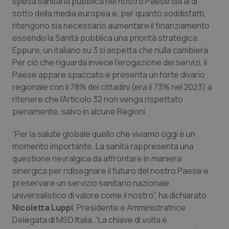
spesa sanitaria pubblica nel nostro Paese sia al di
Valle D’Aosta
Oncodermatologia
sotto della media europea e, per quanto soddisfatti,
ritengono sia necessario aumentare il finanziamento
Veneto
Oncoematologia
essendo la Sanità pubblica una priorità strategica.
Eppure, un italiano su 3 si aspetta che nulla cambierà.
Oncologia & Nutrizione
Per ciò che riguarda invece l’erogazione dei servizi, il
Paese appare spaccato e presenta un forte divario
Psoriasi & pelle
regionale con il 78% dei cittadini (era il 73% nel 2023) a
ritenere che l’Articolo 32 non venga rispettato
Quotidiano Cardiologia
pienamente, salvo in alcune Regioni.
“Per la salute globale quello che viviamo oggi è un
Quotidiano Chirurgia
momento importante. La sanità rappresenta una
questione nevralgica da affrontare in maniera
Quotidiano Oncologia
sinergica per ridisegnare il futuro del nostro Paese e
preservare un servizio sanitario nazionale
Quotidiano Pediatria
universalistico di valore come il nostro”, ha dichiarato
Nicoletta Luppi
, Presidente e Amministratrice
Rene & patologie urogenitali
Delegata di MSD Italia. “La chiave di volta è