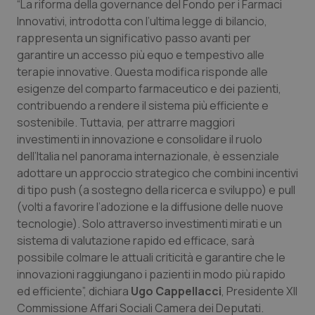
“La riforma della governance del Fondo per i Farmaci
funzionare correttamente senza questi cookie.
Innovativi, introdotta con l’ultima legge di bilancio,
Nome
Fornitore
/
Dominio
Scaden
rappresenta un significativo passo avanti per
VISITOR_PRIVACY_METADATA
5 mesi
YouTube
garantire un accesso più equo e tempestivo alle
settim
.youtube.com
terapie innovative. Questa modifica risponde alle
esigenze del comparto farmaceutico e dei pazienti,
contribuendo a rendere il sistema più efficiente e
sostenibile. Tuttavia, per attrarre maggiori
investimenti in innovazione e consolidare il ruolo
dell’Italia nel panorama internazionale, è essenziale
adottare un approccio strategico che combini incentivi
di tipo push (a sostegno della ricerca e sviluppo) e pull
(volti a favorire l’adozione e la diffusione delle nuove
tecnologie). Solo attraverso investimenti mirati e un
sistema di valutazione rapido ed efficace, sarà
possibile colmare le attuali criticità e garantire che le
innovazioni raggiungano i pazienti in modo più rapido
CookieScriptConsent
5 mesi
CookieScript
settim
www.quotidianosanita.it
ed efficiente”, dichiara
Ugo Cappellacci
, Presidente XII
Commissione Affari Sociali Camera dei Deputati.