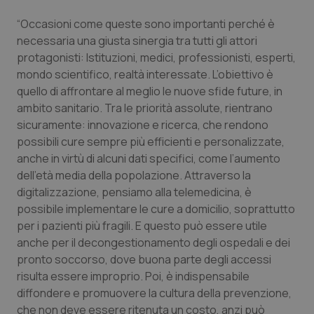
“Occasioni come queste sono importanti perché è
necessaria una giusta sinergia tra tutti gli attori
protagonisti: Istituzioni, medici, professionisti, esperti,
mondo scientifico, realtà interessate. L’obiettivo è
quello di affrontare al meglio le nuove sfide future, in
ambito sanitario. Tra le priorità assolute, rientrano
sicuramente: innovazione e ricerca, che rendono
tracking-sites-ironfish-
www.quotidianosanita.it
4
possibili cure sempre più efficienti e personalizzate,
tracking-enable
settim
anche in virtù di alcuni dati specifici, come l’aumento
2 gior
dell’età media della popolazione. Attraverso la
digitalizzazione, pensiamo alla telemedicina, è
possibile implementare le cure a domicilio, soprattutto
tracking-sites-ironfish-
www.quotidianosanita.it
4
per i pazienti più fragili. E questo può essere utile
session-id
settim
2 gior
anche per il decongestionamento degli ospedali e dei
pronto soccorso, dove buona parte degli accessi
risulta essere improprio. Poi, è indispensabile
diffondere e promuovere la cultura della prevenzione,
_ga
1 anno
Google LLC
mes
.quotidianosanita.it
che non deve essere ritenuta un costo, anzi può