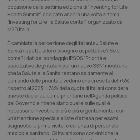
occasione della settima edizione di “
Inventing for Life
Piemonte
HIV
Health Summit
”, dedicato ancora una volta al tema
“
Investing for Life: la Salute conta!
”, organizzato da
Provincia Autonoma di Bolzano
Infezioni & Febbre
MSD Italia.
È cambiata la percezione degli italiani su Salute e
Provincia Autonoma di Trento
Ipertensione & Scompenso
Sanità rispetto ai loro bisogni e aspettative? Se sì,
come? I dati del sondaggio IPSOS “
Priorità e
Puglia
Malattie rare
aspettative degli italiani per un nuovo SSN
” mostrano
che la Salute e la Sanità restano saldamente al
Sardegna
Malattia di Crohn & Rettocolite Ulcerosa
comando delle priorità e vedono una crescita del +5%
rispetto al 2023: il 74% della quota di italiani considera
Sicilia
Neuroscienze & patologie neurodegenerative
queste due aree come prioritarie nell’Agenda politica
del Governo e ritiene siano quelle sulle quali è
Toscana
Obesità
necessario investire di più e più urgentemente, con
un’attenzione speciale a liste d’attesa per esami
Umbria
Oftalmologia
diagnostici e prime visite, e carenza di personale
medico e sanitario. Gli italiani sono convinti che la