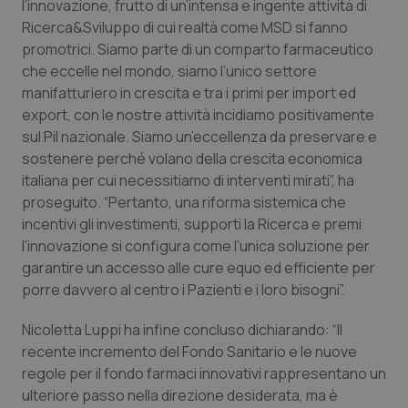
l’innovazione, frutto di un’intensa e ingente attività di
Salute orale & impianti
Ricerca&Sviluppo di cui realtà come MSD si fanno
promotrici. Siamo parte di un comparto farmaceutico
Sangue & coagulazione
che eccelle nel mondo, siamo l’unico settore
manifatturiero in crescita e tra i primi per import ed
export, con le nostre attività incidiamo positivamente
Tiroide
sul Pil nazionale. Siamo un’eccellenza da preservare e
sostenere perché volano della crescita economica
Tumore al seno
italiana per cui necessitiamo di interventi mirati”, ha
proseguito. “Pertanto, una riforma sistemica che
Tumore ovarico
incentivi gli investimenti, supporti la Ricerca e premi
l’innovazione si configura come l’unica soluzione per
Tumori del Polmone & Testa Collo
garantire un accesso alle cure equo ed efficiente per
porre davvero al centro i Pazienti e i loro bisogni”.
Tumori gastrointestinali
Nicoletta Luppi ha infine concluso dichiarando: “Il
recente incremento del Fondo Sanitario e le nuove
Ulcera & Reflusso
regole per il fondo farmaci innovativi rappresentano un
ulteriore passo nella direzione desiderata, ma è
Vaccini