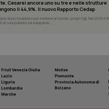
te. Cesarei ancora uno su tre e nelle strutture
settimane
delle preferenze dell'utente per i video d
nei siti; può anche determinare se il visita
ngono il 44,9%. Il nuovo Rapporto Cedap
utilizzando la nuova o la vecchia versione d
Youtube.
 di più il pubblico per mettere al mondo i propri figli. Nel 2025 il 9
Sessione
Questo cookie è impostato da YouTube per
Google LLC
i di cura pubblici ed equiparati,...
delle visualizzazioni dei video incorporati.
.youtube.com
.youtube.com
5 mesi 4
Questo cookie è impostato da YouTube pe
settimane
dell'autenticazione e della personalizzazi
utente
www.quotidianosanita.it
4
Questo cookie è impostato dall'applicazion
settimane
sistema di tracking solo in caso di utenti 
2 giorni
provider WelfareLink.
Friuli Venezia Giulia
Molise
Lazio
Piemonte
Liguria
Provincia Autonoma di
Bolzano
Lombardia
Marche