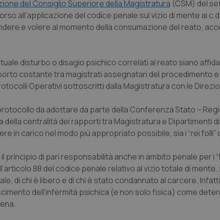
uzione del Consiglio Superiore della Magistratura
(CSM) del se
rso all’applicazione del codice penale sul vizio di mente ai c.d.
ntendere e volere al momento della consumazione del reato, ac
tuale disturbo o disagio psichico correlati al reato siano affidat
apporto costante tra magistrati assegnatari del procedimento e
tocolli Operativi sottoscritti dalla Magistratura con le Direzi
 protocollo da adottare da parte della Conferenza Stato – Regio
lla centralità dei rapporti tra Magistratura e Dipartimenti di
 carico nel modo più appropriato possibile, sia i “rei folli” che 
rincipio di pari responsabilità anche in ambito penale per i “fol
ell’articolo 88 del codice penale relativo al vizio totale di mente, s
le, di chi è libero e di chi è stato condannato al carcere. Infatti
cimento dell’infermità psichica (e non solo fisica) come deter
pena.