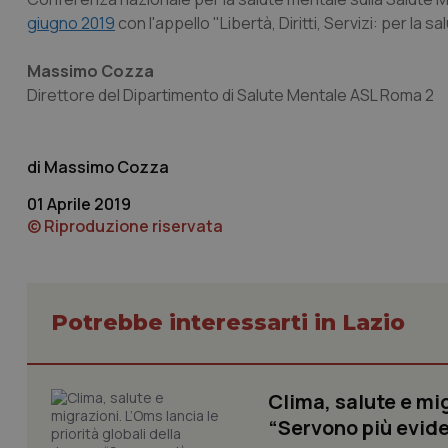
giugno 2019
con l'appello "Libertà, Diritti, Servizi: per la sa
I cookie necessari con
e l'accesso alle aree 
Massimo Cozza
Nome
Direttore del Dipartimento di Salute Mentale ASL Roma 2
VISITOR_PRIVACY_
Massimo Cozza
01 Aprile 2019
CookieScriptConse
© Riproduzione riservata
tracking-sites-ironf
Potrebbe interessarti in Lazio
tracking-enable
tracking-sites-ironf
session-id
Clima, salute e mig
_ga
“Servono più evide