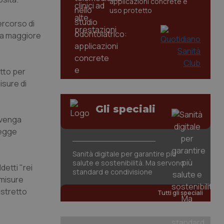
applicazioni concrete e
uso protetto
ercorso di
nta maggiore
atto per
isure di
Gli speciali
 venga
legge
Sanità digitale per garantire più
salute e sostenibilità. Ma servono
detti "rei
standard e condivisione
 misure
istretto
Tutti gli speciali