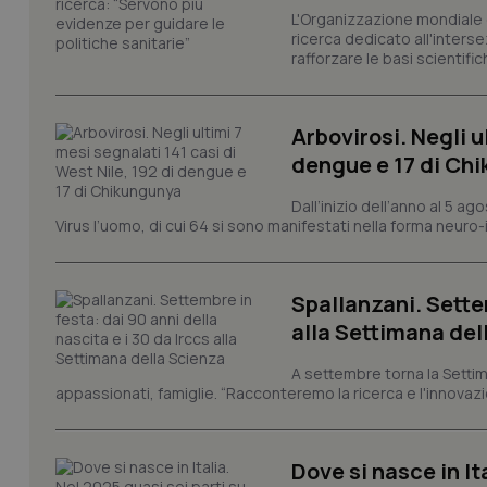
L'Organizzazione mondiale d
ricerca dedicato all'interse
rafforzare le basi scientifich
PHPSESSID
Arbovirosi. Negli u
dengue e 17 di Ch
Dall’inizio dell’anno al 5 ag
Virus l’uomo, di cui 64 si sono manifestati nella forma neuro-in
_ga_KM60CM4NPH
Spallanzani. Settem
alla Settimana del
Nome
Nome
A settembre torna la Settim
VISITOR_INFO1_LIV
appassionati, famiglie. “Racconteremo la ricerca e l'innovazio
_ga_0VMQEQKQ1N
Dove si nasce in It
__Secure-YNID