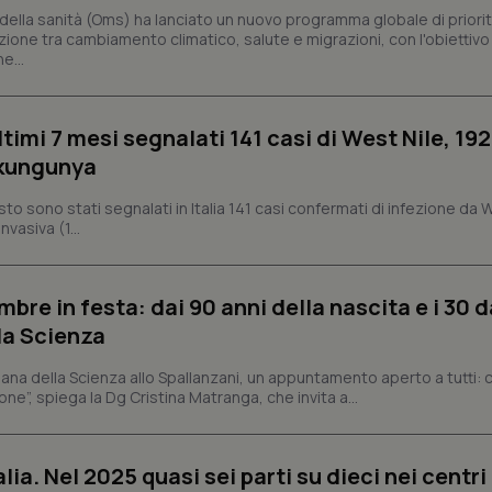
utilizzato da Google. Questo cook
ella sanità (Oms) ha lanciato un nuovo programma globale di priorit
per distinguere utenti unici as
zione tra cambiamento climatico, salute e migrazioni, con l'obiettivo 
generato in modo casuale come i
e...
cliente. È incluso in ogni richiest
sito e utilizzato per calcolare i dat
sessioni e campagne per i rapporti 
Sessione
Cookie generato da applicazioni 
PHP.net
ltimi 7 mesi segnalati 141 casi di West Nile, 192
linguaggio PHP. Si tratta di un id
www.quotidianosanita.it
generico utilizzato per mantenere 
ikungunya
sessione utente. Normalmente 
generato in modo casuale, il mod
utilizzato può essere specifico pe
osto sono stati segnalati in Italia 141 casi confermati di infezione da 
buon esempio è mantenere uno s
vasiva (1...
un utente tra le pagine.
.quotidianosanita.it
1 anno 1
Questo cookie viene utilizzato d
mese
per mantenere lo stato della ses
bre in festa: dai 90 anni della nascita e i 30 d
la Scienza
Fornitore
Fornitore
/
/
Dominio
Scadenza
Descrizione
Scadenza
Descrizione
ana della Scienza allo Spallanzani, un appuntamento aperto a tutti: ci
Dominio
E
5 mesi 4
Questo cookie è impostato da Youtube per
Google LLC
ne”, spiega la Dg Cristina Matranga, che invita a...
settimane
delle preferenze dell'utente per i video d
.youtube.com
.quotidianosanita.it
1 anno 1
Questo cookie viene utilizzato da Google Analy
nei siti; può anche determinare se il visita
mese
lo stato della sessione.
utilizzando la nuova o la vecchia versione d
Youtube.
alia. Nel 2025 quasi sei parti su dieci nei centri
.youtube.com
5 mesi 4
Questo cookie è impostato da Youtube per