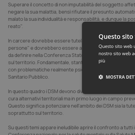
Superare il concetto di non imputabilità del soggetto affe
negare la sua malattia, bensì rifiutare il presunto automati
malato la sua individualità e responsabilità, e dunque la po
reato".
Questo sito 
In carcere dovrebbe essere tutelata la salute mentale pr
Questo sito web ut
persone" e dovrebbero essere aperte le articolazioni per l
nostro sito web ac
da definire nella Conferenza Stato Regioni. Mentre chi soff
più
sul territorio. Fondamentale, stante le risorse limitate, è 
con problematiche realmente psichiatriche, determinando un
Sanitario Pubblico.
MOSTRA DET
In questo quadro i DSM devono diventare titolari della salu
Neces
cura alternativi territoriali ma in primo luogo in campo pr
Questo significa potenziare nell'ambito dei DSM sia la tute
soprattutto sul territorio.
Su questi temi appare ineludibile aprire il confronto a tutti i
Conferenza nazionale per la salute mentale sulla Salute