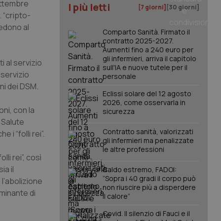
ttembre
I più letti
[7 giorni]
[30 giorni]
 “cripto-
cedono al
Comparto Sanità. Firmato il
contratto 2025-2027.
Aumenti fino a 240 euro per
gli infermieri, arriva il capitolo
i al servizio
sull'IA e nuove tutele per il
 servizio
personale
oni dei DSM.
Eclissi solare del 12 agosto
2026, come osservarla in
ni, con la
sicurezza
 Salute
Contratto sanità, valorizzati
i “folli rei”.
gli infermieri ma penalizzate
le altre professioni
li rei”, così
ia il
Caldo estremo, FADOI:
“Sopra i 40 gradi il corpo può
 l’abolizione
non riuscire più a disperdere
minante di
il calore”
Covid. Il silenzio di Fauci e il