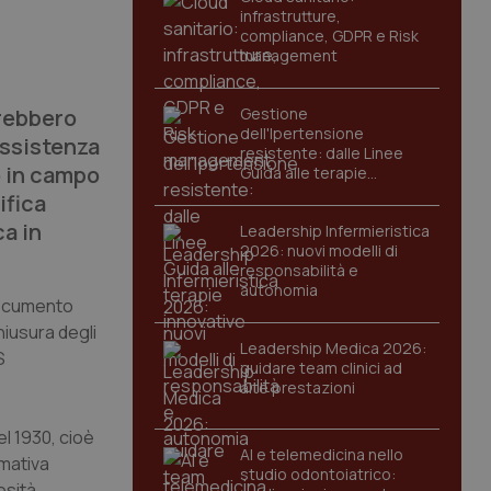
infrastrutture,
compliance, GDPR e Risk
management
vrebbero
Gestione
dell'Ipertensione
assistenza
resistente: dalle Linee
o in campo
Guida alle terapie
innovative
ifica
ca in
Leadership Infermieristica
2026: nuovi modelli di
responsabilità e
autonomia
documento
hiusura degli
Leadership Medica 2026:
S
guidare team clinici ad
alte prestazioni
el 1930, cioè
AI e telemedicina nello
rmativa
studio odontoiatrico:
osità.