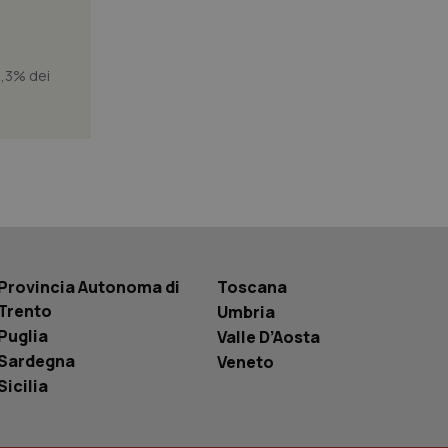
i Youtube incorporati
tore del sito web sta
ell'interfaccia di
1,3% dei
 tenere traccia
r la gestione
one dell’esperienza
e per abilitare il
loggato con identity
Provincia Autonoma di
Toscana
Trento
Umbria
Puglia
Valle D’Aosta
Sardegna
Veneto
Sicilia