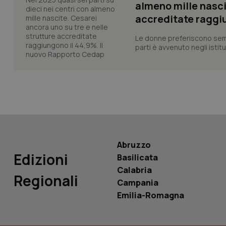
almeno mille nasci
accreditate raggiu
Le donne preferiscono sempre
YSC
parti è avvenuto negli istitut
__Secure-
ROLLOUT_TOKEN
tracking-sites-
ironfish-tracking-
named-enable
Abruzzo
Edizioni
Basilicata
Calabria
Regionali
Campania
Emilia-Romagna