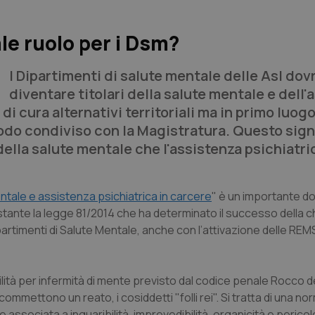
le ruolo per i Dsm?
I Dipartimenti di salute mentale delle Asl do
diventare titolari della salute mentale e dell'
di cura alternativi territoriali ma in primo luog
odo condiviso con la Magistratura. Questo sign
della salute mentale che l'assistenza psichiatri
ntale e assistenza psichiatrica in carcere
" è un importante 
tante la legge 81/2014 che ha determinato il successo della c
ipartimenti di Salute Mentale, anche con l’attivazione delle REM
ilità per infermità di mente previsto dal codice penale Rocco d
mmettono un reato, i cosiddetti "folli rei". Si tratta di una no
ssociata a inguaribilità, imprevedibilità, organicità e pericol