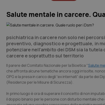
Salute mentale in carcere. Qua
psichiatrica in carcere non solo nei percorsi 
preventivo, diagnostico e progettuale, in m
potenziare nell'ambito dei DSM sia la tutela 
carcere e soprattutto sul territorio
Il parere del Comitato Nazionale per la Bioetica "
Salute me
che affronta alcune tematiche ancora oggi irrisolte, nonos
OPG e la presa in carico degli “ex internati” da parte dei D
(Residenze per le Misure di Sicurezza).
In primo luogo è ora di superare il concetto di non imputab
il doppio binario per le persone con disturbo mentale che co
ancorata ad una vecchia concezione della malattia mentale a