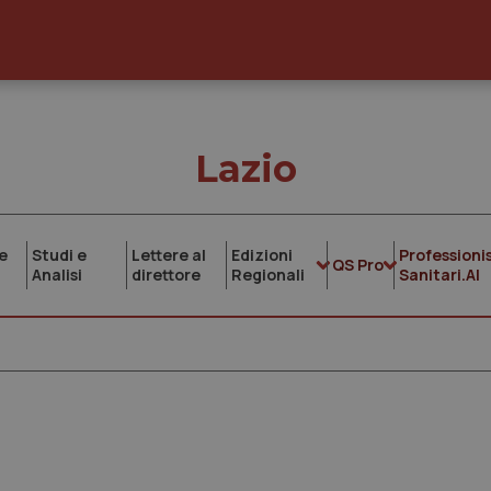
Lazio
e
Studi e
Lettere al
Edizioni
Professionis
QS Pro
Analisi
direttore
Regionali
Sanitari.AI