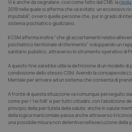
Vi è anche da segnalare, così come fatto dal CNB, la
risol
2018 nella quale si afferma che va evitato un eccessivo rico
imputabili", ovvero quelle persone che, pur in grado di i
sistema psichiatrico giudiziario.
Il CSM afferma inoltre "che gli accertamenti relativi all’even
psichiatrico territoriale di riferimento" sviluppando un r
sanitario pubblico, attraverso lo strumento operativo di Pro
A questo fine sarebbe utile la definizione di un modello di
condivisione dello stesso CSM. Avendo la consapevolezza de
Mentale per arrivare ad un sistema che consenta di prendere in
A fronte di questa situazione va comunque perseguito sia il p
come per i “rei folli” e per tutti i cittadini, con l'abolizione d
principio della pari tutela della salute, anche in salute menta
della logica manicomiale passa anche attraverso il riconos
una possibile misura non detentiva nell’esecuzione della 