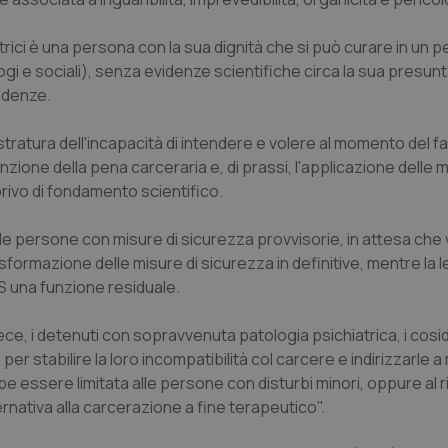
rici è una persona con la sua dignità che si può curare in un p
ologi e sociali), senza evidenze scientifiche circa la sua presu
endenze.
tratura dell'incapacità di intendere e volere al momento del f
zione della pena carceraria e, di prassi, l'applicazione delle m
privo di fondamento scientifico.
lle persone con misure di sicurezza provvisorie, in attesa che
sformazione delle misure di sicurezza in definitive, mentre la 
S una funzione residuale.
ece, i detenuti con sopravvenuta patologia psichiatrica, i cosid
 per stabilire la loro incompatibilità col carcere e indirizzarle a
be essere limitata alle persone con disturbi minori, oppure al r
ernativa alla carcerazione a fine terapeutico".