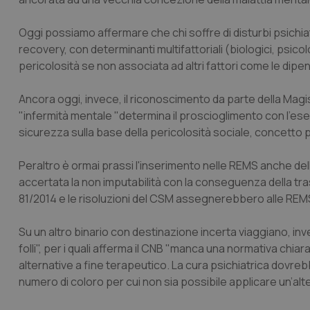
Oggi possiamo affermare che chi soffre di disturbi psichiat
recovery, con determinanti multifattoriali (biologici, psic
pericolosità se non associata ad altri fattori come le dip
Ancora oggi, invece, il riconoscimento da parte della Magis
"infermità mentale "determina il proscioglimento con l'esen
sicurezza sulla base della pericolosità sociale, concetto 
Peraltro è ormai prassi l'inserimento nelle REMS anche de
accertata la non imputabilità con la conseguenza della tra
81/2014 e le risoluzioni del CSM assegnerebbero alle REM
Su un altro binario con destinazione incerta viaggiano, inv
folli", per i quali afferma il CNB "manca una normativa chiara
alternative a fine terapeutico. La cura psichiatrica dovreb
numero di coloro per cui non sia possibile applicare un’alt