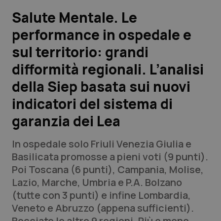
Salute Mentale. Le
Scienza e Farmaci
performance in ospedale e
sul territorio: grandi
Studi e Analisi
difformità regionali. L’analisi
Lettere al direttore
della Siep basata sui nuovi
Edizioni Regionali
indicatori del sistema di
garanzia dei Lea
QS Pro
In ospedale solo Friuli Venezia Giulia e
Professionisti Sanitari.AI
Basilicata promosse a pieni voti (9 punti).
Poi Toscana (6 punti), Campania, Molise,
Abruzzo
QS Pro Gold
Lazio, Marche, Umbria e P.A. Bolzano
(tutte con 3 punti) e infine Lombardia,
QS Club
Newsletter
Basilicata
Artrite & artrosi
Veneto e Abruzzo (appena sufficienti).
Bocciate le altre 9 regioni. Più o meno