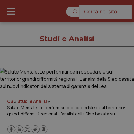
Sabato 8 Agosto 2026
Studi e Analisi
Studi e Analisi
Cronache
Governo e Parlamento
QS
»
Studi e Analisi
»
Salute Mentale. Le performance in ospedale e sul territorio:
grandi difformità regionali. L’analisi della Siep basata sui
Regioni e Asl
nuovi indicatori del sistema di garanzia dei Lea
Lavoro e Professioni