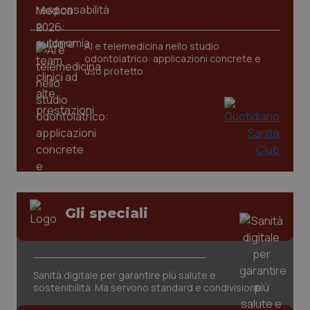
uti
nuo
ver
dell
AI e telemedicina nello studio
You
odontoiatrico: applicazioni concrete e
__Secure-YNID
.youtube.com
5 mesi 4
Que
uso protetto
settimane
imp
You
ten
pre
del
vid
inco
può
det
vis
web
uti
nuo
ver
Gli speciali
dell
You
YSC
Sessione
Que
Google LLC
imp
.youtube.com
You
ten
Sanità digitale per garantire più salute e
vis
sostenibilità. Ma servono standard e condivisione
vid