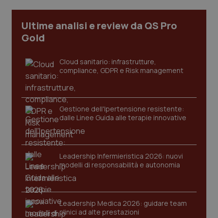
_ga_KM60CM4NPH
.quotidianosanita.it
1 anno
Ultime analisi e review da QS Pro
mes
Gold
Cloud sanitario: infrastrutture,
compliance, GDPR e Risk management
Gestione dell'Ipertensione resistente:
Fornitore
/
Nome
Scadenza
Descrizion
dalle Linee Guida alle terapie innovative
Dominio
Nome
Fornitore
/
Dominio
Scadenza
Des
_ga_0VMQEQKQ1N
.quotidianosanita.it
1 anno 1
Questo
mese
cookie
VISITOR_INFO1_LIVE
5 mesi 4
Que
Google LLC
viene
settimane
imp
.youtube.com
utilizzato
Leadership Infermieristica 2026: nuovi
You
da Google
ten
modelli di responsabilità e autonomia
Analytics
pre
per
del
mantener
vid
lo stato
inco
della
può
Leadership Medica 2026: guidare team
sessione.
det
vis
clinici ad alte prestazioni
web