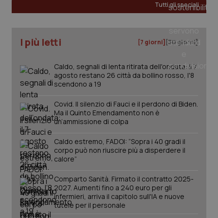
__Secure-
.youtube.com
5 mesi 4
Que
Tutti gli speciali
ROLLOUT_TOKEN
settimane
imp
You
ges
del
e d
I più letti
per
[7 giorni]
[30 giorni]
del
ute
Caldo, segnali di lenta ritirata dell'ondata: il 7
tracking-sites-
www.quotidianosanita.it
4
Que
agosto restano 26 città da bollino rosso, l'8
ironfish-tracking-
settimane
imp
named-enable
2 giorni
dal
scendono a 19
per 
sis
Covid. Il silenzio di Fauci e il perdono di Biden.
sol
ute
Ma il Quinto Emendamento non è
ide
un’ammissione di colpa
Wel
Caldo estremo, FADOI: “Sopra i 40 gradi il
corpo può non riuscire più a disperdere il
calore”
Comparto Sanità. Firmato il contratto 2025-
2027. Aumenti fino a 240 euro per gli
infermieri, arriva il capitolo sull'IA e nuove
tutele per il personale