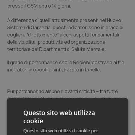
presso il CSM entro 14 giorni.
A differenza di quelli attualmente presenti nel Nuovo
Sistema di Garanzia, questi indicatori sono in grado di
cogliere “direttamente” alcuni aspetti fondamentali
della visibilità, produttività ed organizzazione
territoriale dei Dipartimenti di Salute Mentale.
Il grado di performance che le Regioni mostrano ai tre
indicatori proposti è sintetizzato in tabella.
Pur permanendo alcune rilevanti criticità – tra tutte
quella di alcune Regioni che ancora non conferiscono
con completezza i dati richiesti – la situazione che
Questo sito web utilizza
emerge appare più adeguata a descrivere un sistema
cookie
a forte valenza territoriale, come quello italiano, di
quanto sia possibile sulla base dei soli indicatori di
Questo sito web utilizza i cookie per
attività ospedaliera.