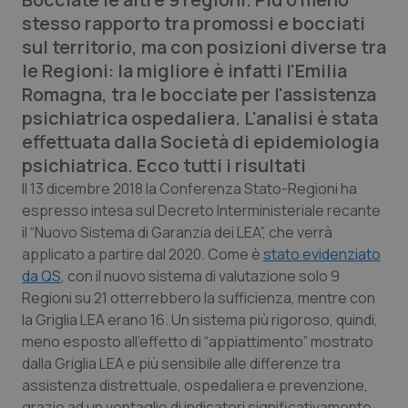
Calabria
Asma & BPCO
stesso rapporto tra promossi e bocciati
sul territorio, ma con posizioni diverse tra
Campania
Car-T
le Regioni: la migliore è infatti l'Emilia
Romagna, tra le bocciate per l'assistenza
Emilia-Romagna
Colesterolo & coronaropatie
psichiatrica ospedaliera. L'analisi è stata
effettuata dalla Società di epidemiologia
Friuli Venezia Giulia
Dermatite Atopica
psichiatrica. Ecco tutti i risultati
Il 13 dicembre 2018 la Conferenza Stato-Regioni ha
Lazio
Diabete & glucometri
espresso intesa sul Decreto Interministeriale recante
il “Nuovo Sistema di Garanzia dei LEA”, che verrà
Liguria
Disturbi dell’umore
applicato a partire dal 2020. Come è
stato evidenziato
da QS
, con il nuovo sistema di valutazione solo 9
Lombardia
Dolore
Regioni su 21 otterrebbero la sufficienza, mentre con
la Griglia LEA erano 16. Un sistema più rigoroso, quindi,
meno esposto all’effetto di “appiattimento” mostrato
Marche
Donna & Salute
dalla Griglia LEA e più sensibile alle differenze tra
assistenza distrettuale, ospedaliera e prevenzione,
Molise
Epatiti
grazie ad un ventaglio di indicatori significativamente