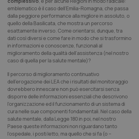
complessivo
, e per alcune Regioni in modo radicale:
emblematico è il caso dell’Emilia-Romagna, che passa
I cookie necessari contribuiscono a rendere fruibile il
dalla peggiore performance alla migliore in assoluto, o
sito web abilitandone funzionalità di base quali la
navigazione sulle pagine e l'accesso alle aree
quello della Basilicata, che mostra un percorso
protette del sito. Il sito web non è in grado di
esattamente inverso. Come orientarsi, dunque, tra
funzionare correttamente senza questi cookie.
dati così diversi e come fare in modo che si trasformino
Nome
Fornitore
/
Dominio
Scaden
in informazioni e conoscenze, funzionali al
VISITOR_PRIVACY_METADATA
5 mesi
YouTube
miglioramento della qualità dell’assistenza (nel nostro
settim
.youtube.com
caso di quella per la salute mentale)?
Il percorso di miglioramento continuativo
dell’erogazione dei LEA che i risultati del monitoraggio
dovrebbero innescare non può esercitarsi senza
disporre delle informazioni essenziali che descrivono
l’organizzazione ed il funzionamento di un sistema di
cura nelle sue componenti fondamentali. Nel caso della
salute mentale, dalla Legge 180 in poi, nel nostro
Paese queste informazioni non riguardano tanto
l’ospedale, i posti letto, ma quello che si fa (o –