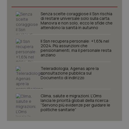
Senza scelte coraggiose il Ssn rischia
di restare universale solo sulla carta.
Manovra e non solo, ecco le sfide che
attendono la sanità in autunno
PHPSESSID
Sessio
PHP.net
www.quotidianosanita.it
Il Ssn recupera personale: +1,6% nel
2024. Più assunzioni che
pensionamenti, ma il personale resta
anziano
Teleradiologia, Agenas apre la
consultazione pubblica sul
Documento di indirizzo
Clima, salute e migrazioni. L’Oms
lancia le priorità globali della ricerca:
“Servono più evidenze per guidare le
politiche sanitarie”