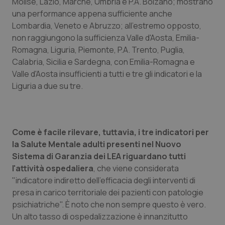
Molise, Lazio, Marche, Umbria e P.A. Bolzano; mostrano
Salute orale & impianti
una performance appena sufficiente anche
Lombardia, Veneto e Abruzzo; all'estremo opposto,
Sangue & coagulazione
non raggiungono la sufficienza Valle d'Aosta, Emilia-
Romagna, Liguria, Piemonte, P.A. Trento, Puglia,
Calabria, Sicilia e Sardegna, con Emilia-Romagna e
Tiroide
Valle d'Aosta insufficienti a tutti e tre gli indicatori e la
Liguria a due su tre.
Tumore al seno
Tumore ovarico
Come è facile rilevare, tuttavia, i tre indicatori per
Tumori del Polmone & Testa Collo
la Salute Mentale adulti presenti nel Nuovo
Sistema di Garanzia dei LEA riguardano tutti
Tumori gastrointestinali
l'attività ospedaliera
, che viene considerata
"indicatore indiretto dell'efficacia degli interventi di
presa in carico territoriale dei pazienti con patologie
Ulcera & Reflusso
psichiatriche". È noto che non sempre questo è vero.
Un alto tasso di ospedalizzazione è innanzitutto
Vaccini