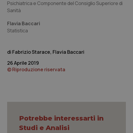
Psichiatrica e Componente del Consiglio Superiore di
Sanità
_ga
1 anno
Google LLC
Flavia Baccari
mes
.quotidianosanita.it
Statistica
Fabrizio Starace, Flavia Baccari
26 Aprile 2019
© Riproduzione riservata
Potrebbe interessarti in
Studi e Analisi