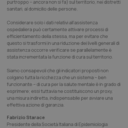
purtroppo – ancora non si fa) sul territorio, nei distretti
sanitari, al domicilio delle persone.
CookieScriptConsent
5 mesi
CookieScript
settim
www.quotidianosanita.it
Considerare solo i dati relativi all’assistenza
ospedaliera può certamente attivare processi di
efficientamento della stessa, ma per evitare che
questo si trasformi in una riduzione dei livelli generali di
assistenza occorre verificare se parallelamente è
stata incrementata la funzione di cura sul territorio.
Siamo consapevoli che gli indicatori proposti non
colgano tutta la ricchezza che un sistema – ben
tracking-sites-ironfish-
www.quotidianosanita.it
4
funzionante – di cura per la salute mentale è in grado di
tracking-enable
settim
2 gior
esprimere; essi tuttavia ne costituiscono un proxy,
una misura indiretta, indispensabile per avviare una
effettiva azione di garanzia.
tracking-sites-ironfish-
www.quotidianosanita.it
4
Fabrizio Starace
session-id
settim
2 gior
Presidente della Società Italiana di Epidemiologia