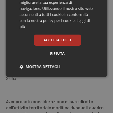
migliorare la tua esperienza di
navigazione. Utilizzando il nostro sito web
La Regione meglio performante è in questo caso
acconsenti a tutti i cookie in conformità
l’Emilia-Romagna
, seguita – non senza una certa
con la nostra policy per i cookie.
Leggi di
sorpresa, se si considera la situazione generale che
più
ha condotto al recente commissariamento – dalla
Calabria, e poi da Puglia, Molise, Toscana, Friuli Venezia
ACCETTA TUTTI
Giulia e P.A. Trento; risultano appena sufficienti
Piemonte, Lombardia, Veneto, Liguria e Lazio; non
RIFIUTA
raggiungono la sufficienza Valle d’Aosta, P.A. Bolzano,
Basilicata, Sardegna (insufficienti a tutti e tre gli
indicatori); Abruzzo (insufficiente a due indicatori su
MOSTRA DETTAGLI
tre); insufficienti anche Umbria, Marche, Campania e
Necessari
Statistici
Marketing
Sicilia.
Aver preso in considerazione misure dirette
dell’attività territoriale modifica dunque il quadro
Necessari
Statistici
Marketing