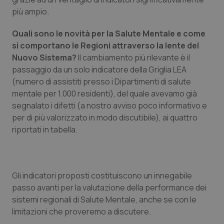
più ampio.
Piemonte
HIV
Quali sono le novità per la Salute Mentale e come
Provincia Autonoma di Bolzano
Infezioni & Febbre
si comportano le Regioni attraverso la lente del
Nuovo Sistema?
Il cambiamento più rilevante è il
Provincia Autonoma di Trento
Ipertensione & Scompenso
passaggio da un solo indicatore della Griglia LEA
(numero di assistiti presso i Dipartimenti di salute
mentale per 1.000 residenti), del quale avevamo già
Puglia
Malattie rare
segnalato i difetti (a nostro avviso poco informativo e
per di più valorizzato in modo discutibile), ai quattro
Sardegna
Malattia di Crohn & Rettocolite Ulcerosa
riportati in tabella.
Sicilia
Neuroscienze & patologie neurodegenerative
Toscana
Obesità
Gli indicatori proposti costituiscono un innegabile
passo avanti per la valutazione della performance dei
Umbria
Oftalmologia
sistemi regionali di Salute Mentale, anche se con le
limitazioni che proveremo a discutere.