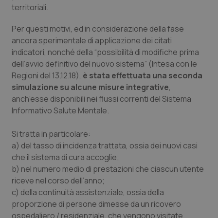
territoriali.
Per questi motivi, ed in considerazione della fase
ancora sperimentale di applicazione dei citati
indicatori, nonché della “possibilità di modifiche prima
dell’avvio definitivo del nuovo sistema” (Intesa con le
Regioni del 13.12.18),
è stata effettuata una seconda
simulazione su alcune misure integrative
,
anch’esse disponibili nei flussi correnti del Sistema
Informativo Salute Mentale.
Si tratta in particolare:
a) del tasso di incidenza trattata, ossia dei nuovi casi
che il sistema di cura accoglie;
b) nel numero medio di prestazioni che ciascun utente
riceve nel corso dell’anno;
c) della continuità assistenziale, ossia della
proporzione di persone dimesse da un ricovero
ospedaliero / residenziale, che vengono visitate