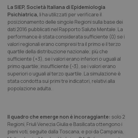
Valle D’Aosta
Oncodermatologia
La SIEP, Società Italiana di Epidemiologia
Psichiatrica,
li ha utilizzati per verificare il
Veneto
Oncoematologia
posizionamento delle singole Regioni sulla base dei
dati 2016 pubblicati nel Rapporto Salute Mentale. La
Oncologia & Nutrizione
performance è stata considerata sufficiente (0) se i
valori regionali erano compresi tra il primo e il terzo
Psoriasi & pelle
quartile della distribuzione nazionale; più che
sufficiente (+3), se i valori erano inferiori o uguali al
Quotidiano Cardiologia
primo quartile; insufficiente (-3), se i valori erano
superiori o uguali al terzo quartile. La simulazione è
Quotidiano Chirurgia
stata condotta sui primi tre indicatori, relativi alla
popolazione adulta.
Quotidiano Oncologia
Quotidiano Pediatria
Il quadro che emerge non è incoraggiante:
solo 2
Regioni, Friuli Venezia Giulia e Basilicata ottengono i
Rene & patologie urogenitali
pieni voti, seguite dalla Toscana, e poi da Campania,