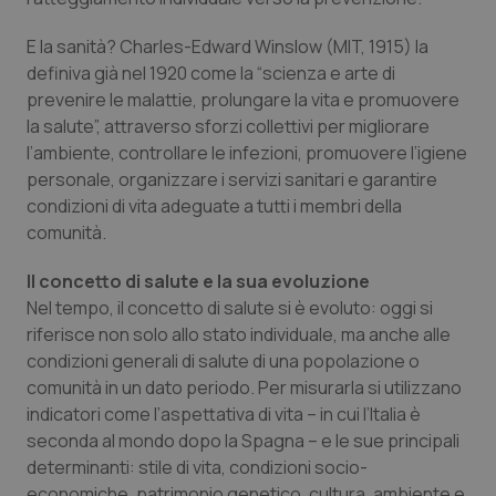
Valle D’Aosta
Oncodermatologia
E la sanità? Charles-Edward Winslow (MIT, 1915) la
Veneto
Oncoematologia
definiva già nel 1920 come la “scienza e arte di
prevenire le malattie, prolungare la vita e promuovere
Oncologia & Nutrizione
la salute”, attraverso sforzi collettivi per migliorare
l’ambiente, controllare le infezioni, promuovere l’igiene
Psoriasi & pelle
personale, organizzare i servizi sanitari e garantire
condizioni di vita adeguate a tutti i membri della
comunità.
Quotidiano Cardiologia
Il concetto di salute e la sua evoluzione
Quotidiano Chirurgia
Nel tempo, il concetto di salute si è evoluto: oggi si
riferisce non solo allo stato individuale, ma anche alle
Quotidiano Oncologia
condizioni generali di salute di una popolazione o
comunità in un dato periodo. Per misurarla si utilizzano
Quotidiano Pediatria
indicatori come l’aspettativa di vita – in cui l’Italia è
seconda al mondo dopo la Spagna – e le sue principali
Rene & patologie urogenitali
determinanti: stile di vita, condizioni socio-
economiche, patrimonio genetico, cultura, ambiente e