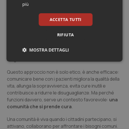
più
di cura
, fatta di ascolto, fiducia e scelte condivise.
Parlare oggi di
assistenza centrata sulla persona
ACCETTA TUTTI
significa mettere al centro i valori, i bisogni e le
preferenze di chi vive una condizione di malattia. Ma
RIFIUTA
anche aiutarlo – insieme ai suoi familiari o caregiver – a
orientarsi, scegliere consapevolmente, accedere alle
MOSTRA DETTAGLI
cure giuste e, se serve, cambiare abitudini per stare
meglio.
Necessari
Statistici
Marketing
Questo approccio non è solo etico, è anche efficace:
comunicare bene con i pazienti migliora la qualità della
vita, allunga la sopravvivenza, evita cure inutili e
contribuisce a ridurre le disuguaglianze. Ma perché
funzioni davvero, serve un contesto favorevole:
una
Necessari
Statistici
Marketing
comunità che si prende cura
.
I cookie necessari contribuiscono a rendere fruibile il
sito web abilitandone funzionalità di base quali la
Una comunità è viva quando i cittadini partecipano, si
navigazione sulle pagine e l'accesso alle aree
attivano, collaborano per affrontare i bisogni comuni.
protette del sito. Il sito web non è in grado di