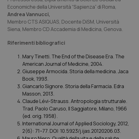
del
Economiche della Università “Sapienza” di Roma,
ute
Andrea Vannucci,
tracking-sites-
www.quotidianosanita.it
4
Que
ironfish-tracking-
settimane
imp
Membro CTS ASIQUAS, Docente DiSM, Università
named-enable
2 giorni
dal
Siena, Membro CD Accademia di Medicina, Genova.
per 
sis
sol
Riferimenti bibliografici
ute
ide
Wel
Mary Tinetti. The End of the Disease Era. The
American Journal of Medicine, 2004.
Giuseppe Armocida. Storia della medicina. Jaca
Book, 1993.
Giancarlo Signore. Storia della Farmacia. Edra
Masson, 2013.
Claude Lévi-Strauss. Antropologia strutturale.
Trad. Paolo Caruso, Il Saggiatore, Milano, 1966
(ed. orig. 1958).
International Journal of Applied Sociology, 2012,
2(6): 71–77. DOI: 10.5923/j.ijas.20120206.03.
Mauro Niero. Qualità della vita e della salute.