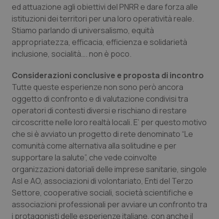
ed attuazione agli obiettivi del PNRR e dare forza alle
istituzioni dei territori per una loro operatività reale.
Stiamo parlando di universalismo, equità
appropriatezza, efficacia, efficienza e solidarietà
inclusione, socialità…. non è poco.
Fornitore
/
Nome
Scadenza
Descrizion
Considerazioni conclusive e proposta di incontro
Dominio
Nome
Fornitore
/
Dominio
Scadenza
Des
Tutte queste esperienze non sono però ancora
_ga_0VMQEQKQ1N
.quotidianosanita.it
1 anno 1
Questo
oggetto di confronto e di valutazione condivisi tra
mese
cookie
VISITOR_INFO1_LIVE
5 mesi 4
Que
Google LLC
viene
settimane
imp
.youtube.com
operatori di contesti diversi e rischiano di restare
utilizzato
You
da Google
ten
circoscritte nelle loro realtà locali. E’ per questo motivo
Analytics
pre
per
che si è avviato un progetto di rete denominato “
Le
del
mantener
vid
comunità come alternativa alla solitudine e per
lo stato
inco
della
può
supportare la salute”,
che vede coinvolte
sessione.
det
vis
organizzazioni datoriali delle imprese sanitarie, singole
web
Asl e AO, associazioni di volontariato, Enti del Terzo
uti
nuo
Settore, cooperative sociali, società scientifiche e
ver
dell
associazioni professionali per avviare un confronto tra
You
i protagonisti delle esperienze italiane, con anche il