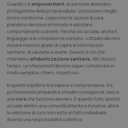
funzionare correttamente senza questi cookie.
Quando c’è
empowerment
, le persone diventano
protagoniste della propria salute: conoscono meglio
Nome
Fornitore
/
Dominio
Scaden
la loro condizione, capiscono le opzioni di cura,
VISITOR_PRIVACY_METADATA
5 mesi
YouTube
prendono decisioni informate e adottano
settim
.youtube.com
comportamenti coerenti. Perché ciò accada, anche il
linguaggio e le competenze contano. I cittadini devono
essere messi in grado di capire le informazioni
sanitarie, di valutarle e usarle. Questo è ciò che
chiamiamo
alfabetizzazione sanitaria
. Allo stesso
tempo, i professionisti devono saper comunicare in
modo semplice, chiaro, rispettoso.
In questo equilibrio tra sapere e comprensione, tra
professionisti preparati e cittadini consapevoli, nasce
una
cura
che funziona davvero. E quando tutto questo
accade dentro una comunità attenta e inclusiva, allora
la relazione di cura non resta un fatto individuale:
CookieScriptConsent
5 mesi
CookieScript
settim
www.quotidianosanita.it
diventa una responsabilità collettiva.