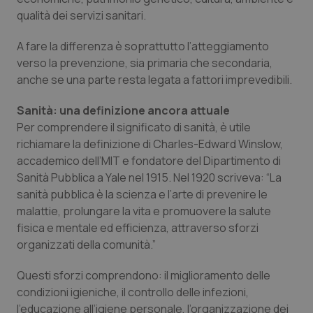
qualità dei servizi sanitari.
Salute orale & impianti
A fare la differenza è soprattutto l’atteggiamento
Sangue & coagulazione
verso la prevenzione, sia primaria che secondaria,
anche se una parte resta legata a fattori imprevedibili.
Tiroide
Sanità: una definizione ancora attuale
Tumore al seno
Per comprendere il significato di sanità, è utile
richiamare la definizione di Charles-Edward Winslow,
accademico dell’MIT e fondatore del Dipartimento di
Tumore ovarico
Sanità Pubblica a Yale nel 1915. Nel 1920 scriveva: “La
sanità pubblica è la scienza e l’arte di prevenire le
Tumori del Polmone & Testa Collo
malattie, prolungare la vita e promuovere la salute
fisica e mentale ed efficienza, attraverso sforzi
Tumori gastrointestinali
organizzati della comunità.”
Ulcera & Reflusso
Questi sforzi comprendono: il miglioramento delle
condizioni igieniche, il controllo delle infezioni,
Vaccini
l’educazione all’igiene personale, l’organizzazione dei