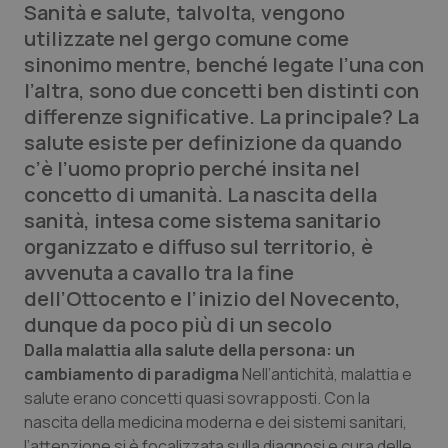
Sanità e salute, talvolta, vengono
utilizzate nel gergo comune come
Scienza e Farmaci
sinonimo mentre, benché legate l’una con
l’altra, sono due concetti ben distinti con
Studi e Analisi
differenze significative. La principale? La
salute esiste per definizione da quando
Lettere al direttore
c’è l’uomo proprio perché insita nel
concetto di umanità. La nascita della
Edizioni Regionali
sanità, intesa come sistema sanitario
organizzato e diffuso sul territorio, è
QS Pro
avvenuta a cavallo tra la fine
dell’Ottocento e l’inizio del Novecento,
Professionisti Sanitari.AI
dunque da poco più di un secolo
Dalla malattia alla salute della persona: un
Abruzzo
QS Pro Gold
cambiamento di paradigma
Nell’antichità, malattia e
salute erano concetti quasi sovrapposti. Con la
QS Club
Newsletter
Basilicata
Artrite & artrosi
nascita della medicina moderna e dei sistemi sanitari,
l’attenzione si è focalizzata sulla diagnosi e cura delle