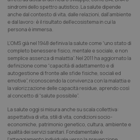
sindromi dello spettro autistico. La salute dipende
Piemonte
HIV
anche dal contesto di vita, dalle relazioni, dall’ambiente
e dal lavoro: è il risultato dell’ecosistema in cui la
Provincia Autonoma di Bolzano
Infezioni & Febbre
persona è immersa.
L’OMS già nel 1948 definiva la salute come “uno stato di
Provincia Autonoma di Trento
Ipertensione & Scompenso
completo benessere fisico, mentale e sociale, e non
semplice assenza di malattia”. Nel 2011 ha aggiornato la
Puglia
Malattie rare
definizione come “capacità di adattamento e di
autogestione di fronte alle sfide fisiche, sociali ed
Sardegna
Malattia di Crohn & Rettocolite Ulcerosa
emotive”, riconoscendo la convivenza con la malattia e
la valorizzazione delle capacità residue, aprendo così
Sicilia
Neuroscienze & patologie neurodegenerative
al concetto di “salute possibile”.
Toscana
Obesità
La salute oggi si misura anche su scala collettiva:
aspettativa di vita, stili di vita, condizioni socio-
economiche, patrimonio genetico, cultura, ambiente e
Umbria
Oftalmologia
qualità dei servizi sanitari. Fondamentale è
l’atteggiamento individuale verso la prevenzione.