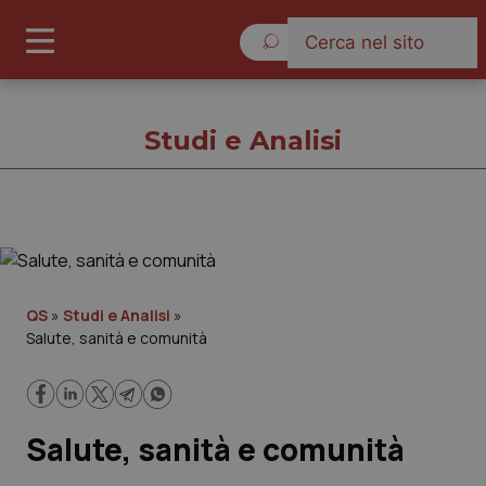
Giovedì 6 Agosto 2026
Studi e Analisi
Studi e Analisi
Cronache
QS
»
Studi e Analisi
»
Salute, sanità e comunità
Governo e Parlamento
Regioni e Asl
Salute, sanità e comunità
Lavoro e Professioni