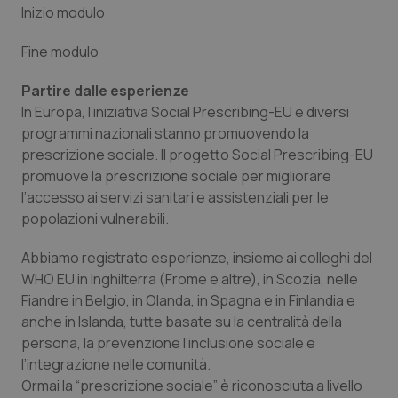
Inizio modulo
Fine modulo
Partire dalle esperienze
In Europa, l’iniziativa
Social Prescribing
-EU e diversi
programmi nazionali stanno promuovendo la
prescrizione sociale. Il progetto
Social Prescribing-EU
promuove la prescrizione sociale per migliorare
tracking-sites-ironfish-
www.quotidianosanita.it
4
tracking-enable
settim
l’accesso ai servizi sanitari e assistenziali per le
2 gior
popolazioni vulnerabili.
Abbiamo registrato esperienze, insieme ai colleghi del
tracking-sites-ironfish-
www.quotidianosanita.it
4
WHO EU in Inghilterra (Frome e altre), in Scozia, nelle
session-id
settim
Fiandre in Belgio, in Olanda, in Spagna e in Finlandia e
2 gior
anche in Islanda, tutte basate su la centralità della
persona, la prevenzione l’inclusione sociale e
l’integrazione nelle comunità.
_ga
1 anno
Google LLC
Ormai la “
prescrizione sociale
” è riconosciuta a livello
mes
.quotidianosanita.it