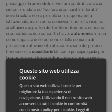
passaggio da un modello di welfare centralizzato a un
sistema fondato sul “welfare di comunità federate”,
dove la salute non è più solo una responsabilità
istituzionale, ma un bene condiviso, costruito insieme
ai cittadini e agli attori del territorio. In questo scenario,
si consolidano due concetti chiave:
autonomia
, intesa
come capacità delle persone e delle comunità di
partecipare attivamente alla costruzione del proprio
benessere; e
sussidiarietà
, come principio guida per
la cooperazione tra livelli di governo e società civile
nella risposta ai bisogni complessi.
Questo sito web utilizza
La relazione di cura: una questione di persone e
cookie
comunità
Questo sito web utilizza i cookie per
Prendersi cura non è solo una questione clinica. È un
migliorare la tua esperienza di
incontro tra persone, dove il sapere del medico si
navigazione. Utilizzando il nostro sito web
intreccia con l’esperienza di vita del paziente e della
acconsenti a tutti i cookie in conformità
sua famiglia. In questo dialogo – che è continuo,
con la nostra policy per i cookie.
Leggi di
reciproco e umano – si costruisce una vera
relazione