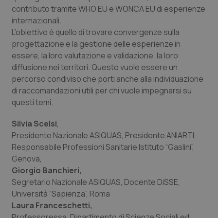
__Secure-YNID
.youtube.com
5 mesi 4
Que
contributo tramite WHO EU e WONCA EU di esperienze
settimane
imp
You
internazionali.
ten
L’obiettivo è quello di trovare convergenze sulla
pre
del
progettazione e la gestione delle esperienze in
vid
inco
essere, la loro valutazione e validazione, la loro
può
det
diffusione nei territori. Questo vuole essere un
vis
percorso condiviso che porti anche alla individuazione
web
uti
di raccomandazioni utili per chi vuole impegnarsi su
nuo
ver
questi temi.
dell
You
Silvia Scelsi
,
YSC
Sessione
Que
Google LLC
imp
Presidente Nazionale ASIQUAS, Presidente ANIARTI,
.youtube.com
You
Responsabile Professioni Sanitarie Istituto “Gaslini”,
ten
vis
Genova,
vid
Giorgio Banchieri
,
__Secure-
.youtube.com
5 mesi 4
Que
Segretario Nazionale ASIQUAS, Docente DiSSE,
ROLLOUT_TOKEN
settimane
imp
You
Università “Sapienza”, Roma
ges
del
Laura Franceschetti,
e d
Professoressa, Dipartimento di Scienze Sociali ed
per