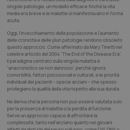
Calabria
Asma & BPCO
singole patologie, un modello efficace finché la vita
media era breve e le malattie si manifestavano in forma
Campania
Car-T
acuta.
Oggi, l’invecchiamento della popolazione e l’aumento
Emilia-Romagna
Colesterolo & coronaropatie
delle cronicità e delle pluri patologie rendono obsoleto
questo approccio. Come affermato da Mary Tinetti nel
Friuli Venezia Giulia
Dermatite Atopica
celebre articolo del 2004 “The End of the Disease Era”,
il paradigma centrato sulla singola malattia è
Lazio
Diabete & glucometri
“anacronistico se non dannoso”, perché ignora
comorbilità, fattori psicosociali e culturali, e le priorità
Liguria
Disturbi dell’umore
individuali dei pazienti – specie anziani – che spesso
privilegiano la qualità della vita rispetto alla sua durata.
Lombardia
Dolore
Ne deriva che la persona non può essere valutata solo
per la presenza di malattia o la perdita di funzione.
Marche
Donna & Salute
Serve un approccio capace di affrontare la
complessità, tanto nell’anziano quanto nei giovani
Molise
Epatiti
affetti da disturbi del neuro sviluppo, come DAI, DNA o