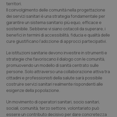
territori.
PHPSESSID
Sessio
PHP.net
Il coinvolgimento delle comunità nella progettazione
www.quotidianosanita.it
dei servizi sanitari è una strategia fondamentale per
garantire un sistema sanitario più equo, efficace e
sostenibile. Sebbene vi siano ostacoli da superare, i
benefici in termini di accessibilità, fiducia e qualità delle
cure giustificano l’adozione di approcci partecipativi.
Le istituzioni sanitarie devono investire in strumenti e
strategie che favoriscano il dialogo con le comunità,
promuovendo un modello di sanità centrato sulle
persone. Solo attraverso una collaborazione attiva tra
cittadini e professionisti della salute sarà possibile
costruire servizi sanitari realmente rispondenti alle
esigenze della popolazione.
Un movimento di operatori sanitari, socio sanitari,
_ga_KM60CM4NPH
.quotidianosanita.it
1 anno
sociali, comunità, terzo settore, volontariato può
mes
essere un contributo decisivo per dare concretezza