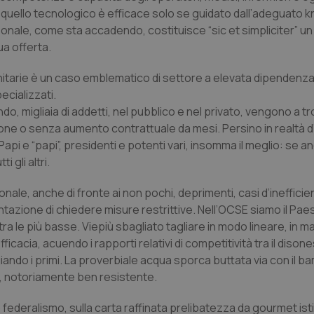
 quello tecnologico è efficace solo se guidato dall’adeguato
sonale, come sta accadendo, costituisce “sic et simpliciter” un
ua offerta.
nitarie è un caso emblematico di settore a elevata dipendenza
ecializzati.
, migliaia di addetti, nel pubblico e nel privato, vengono a tro
razione o senza aumento contrattuale da mesi. Persino in realtà 
 Papi e “papi”, presidenti e potenti vari, insomma il meglio: se 
 gli altri.
nale, anche di fronte ai non pochi, deprimenti, casi d’inefficie
azione di chiedere misure restrittive. Nell’OCSE siamo il Pae
a le più basse. Viepiù sbagliato tagliare in modo lineare, in m
ficacia, acuendo i rapporti relativi di competitività tra il dison
ndo i primi. La proverbiale acqua sporca buttata via con il ba
o, notoriamente ben resistente.
federalismo, sulla carta raffinata prelibatezza da gourmet isti