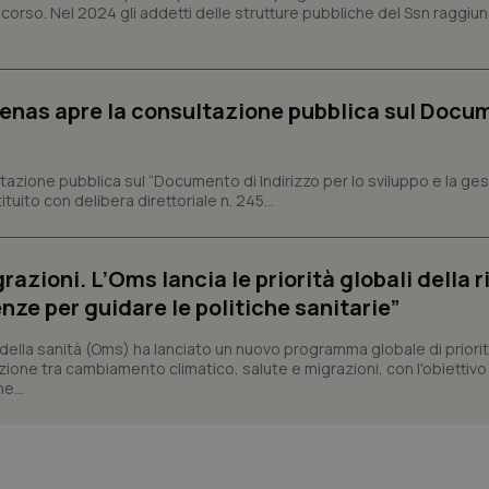
2 giorni
scorso. Nel 2024 gli addetti delle strutture pubbliche del Ssn raggi
ish-
www.quotidianosanita.it
4
Questo cookie è impostato dall'a
settimane
assegnare un identificatore generi
2 giorni
1 anno 1
Questo nome di cookie è associa
Google LLC
genas apre la consultazione pubblica sul Docu
mese
Universal Analytics, che è un a
.quotidianosanita.it
significativo del servizio di ana
utilizzato da Google. Questo cook
per distinguere utenti unici as
azione pubblica sul “Documento di Indirizzo per lo sviluppo e la ge
generato in modo casuale come i
cliente. È incluso in ogni richiest
uito con delibera direttoriale n. 245...
sito e utilizzato per calcolare i dat
sessioni e campagne per i rapporti 
Sessione
Cookie generato da applicazioni 
PHP.net
linguaggio PHP. Si tratta di un id
razioni. L’Oms lancia le priorità globali della r
www.quotidianosanita.it
generico utilizzato per mantenere 
nze per guidare le politiche sanitarie”
sessione utente. Normalmente 
generato in modo casuale, il mod
utilizzato può essere specifico pe
ella sanità (Oms) ha lanciato un nuovo programma globale di priorit
buon esempio è mantenere uno s
un utente tra le pagine.
zione tra cambiamento climatico, salute e migrazioni, con l'obiettivo 
e...
.quotidianosanita.it
1 anno 1
Questo cookie viene utilizzato d
mese
per mantenere lo stato della ses