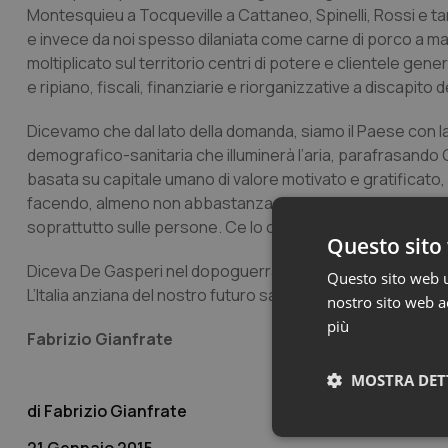
Montesquieu a Tocqueville a Cattaneo, Spinelli, Rossi e tan
e invece da noi spesso dilaniata come carne di porco a m
moltiplicato sul territorio centri di potere e clientele gen
e ripiano, fiscali, finanziarie e riorganizzative a discapito
Dicevamo che dal lato della domanda, siamo il Paese con l
demografico-sanitaria che illuminerà l’aria, parafrasando 
basata su capitale umano di valore motivato e gratificato,
facendo, almeno non abbastanza, come appunto anche la Co
soprattutto sulle persone. Ce lo chiede la demografia.
Questo sito 
Diceva De Gasperi nel dopoguerra che quell’Italia giovane s
Questo sito web ut
L’Italia anziana del nostro futuro sarà invece come la farà la
nostro sito web ac
più
Fabrizio Gianfrate
MOSTRA DET
Fabrizio Gianfrate
Neces