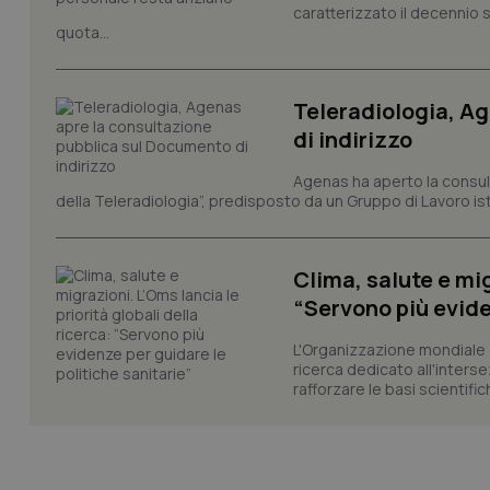
caratterizzato il decennio 
quota...
tracking-sites-ironf
session-id
_ga
Teleradiologia, A
di indirizzo
Agenas ha aperto la consult
della Teleradiologia”, predisposto da un Gruppo di Lavoro istit
PHPSESSID
Clima, salute e mig
“Servono più evide
L'Organizzazione mondiale d
ricerca dedicato all'interse
rafforzare le basi scientifich
_ga_KM60CM4NPH