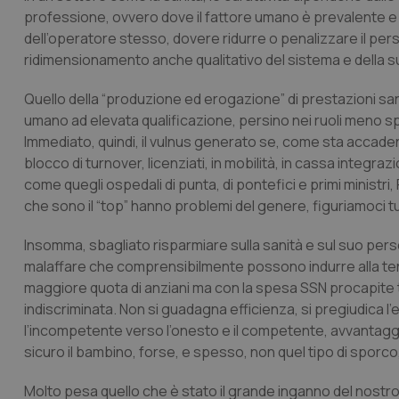
professione, ovvero dove il fattore umano è prevalente e
dell’operatore stesso, dovere ridurre o penalizzare il per
ridimensionamento anche qualitativo del sistema e della s
Quello della “produzione ed erogazione” di prestazioni sa
umano ad elevata qualificazione, persino nei ruoli meno sp
Immediato, quindi, il vulnus generato se, come sta accadendo
blocco di turnover, licenziati, in mobilità, in cassa integ
come quegli ospedali di punta, di pontefici e primi ministri,
che sono il “top” hanno problemi del genere, figuriamoci tutti
Insomma, sbagliato risparmiare sulla sanità e sul suo perso
malaffare che comprensibilmente possono indurre alla tent
maggiore quota di anziani ma con la spesa SSN procapite tr
indiscriminata. Non si guadagna efficienza, si pregiudica l’ef
l’incompetente verso l’onesto e il competente, avvantaggia
sicuro il bambino, forse, e spesso, non quel tipo di sporc
Molto pesa quello che è stato il grande inganno del nostro 