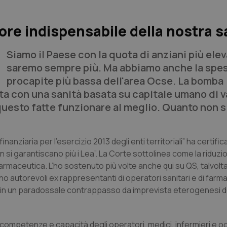
tore indispensabile della nostra s
Siamo il Paese con la quota di anziani più elev
saremo sempre più. Ma abbiamo anche la spe
procapite più bassa dell'area Ocse. La bomba
a con una sanità basata su capitale umano di v
questo fatte funzionare al meglio. Quanto non s
nanziaria per l’esercizio 2013 degli enti territoriali” ha certif
on si garantiscano più i Lea”. La Corte sottolinea come la riduzi
armaceutica. L’ho sostenuto più volte anche qui su
QS
, talvolt
ersino autorevoli ex rappresentanti di operatori sanitari e di far
in un paradossale contrappasso da imprevista eterogenesi dei
e competenze e capacità degli operatori, medici, infermieri e og