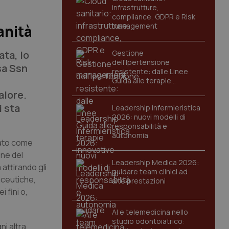
infrastrutture,
compliance, GDPR e Risk
management
anità
ata, lo
Gestione
dell'Ipertensione
sa Ssn
resistente: dalle Linee
Guida alle terapie
innovative
alore.
i sta
Leadership Infermieristica
2026: nuovi modelli di
responsabilità e
autonomia
icato come
one del
Leadership Medica 2026:
a attirando gli
guidare team clinici ad
maceutiche,
alte prestazioni
 fini o,
AI e telemedicina nello
studio odontoiatrico:
ni altra