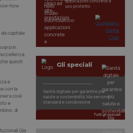
applicazioni concrete e
 know-how
uso protetto
 da capitale
varsi in
d’eccellenza,
anche questi
Gli speciali
nza e
se con la
Sanità digitale per garantire più
aniera cioè
salute e sostenibilità. Ma servono
standard e condivisione
esto e
mbino, di
Tutti gli speciali
tuzionali (da