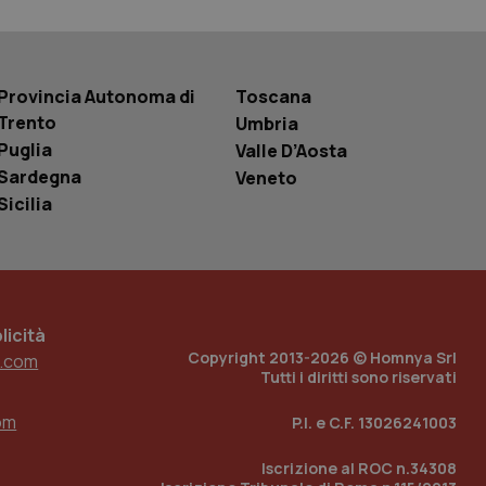
 tenere traccia
i Youtube incorporati
tics per mantenere
tore del sito web sta
ell'interfaccia di
Provincia Autonoma di
Toscana
Trento
Umbria
 tenere traccia
i Youtube incorporati
Puglia
Valle D’Aosta
tore del sito web sta
Sardegna
ell'interfaccia di
Veneto
Sicilia
 tenere traccia
r la gestione
one dell’esperienza
e per abilitare il
icità
loggato con identity
Copyright 2013-2026 © Homnya Srl
.com
Tutti i diritti sono riservati
om
P.I. e C.F. 13026241003
Iscrizione al ROC n.34308