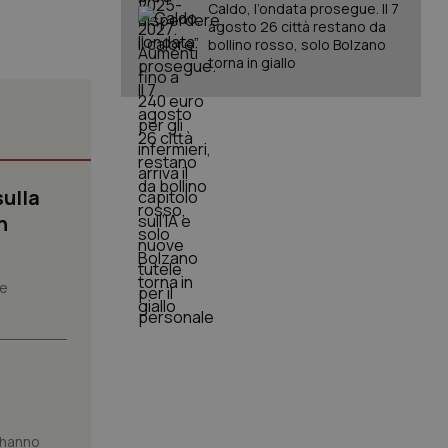
Caldo, l’ondata prosegue. Il 7
agosto 26 città restano da
bollino rosso, solo Bolzano
torna in giallo
igazione sulle pagine
kie.
sulla
n
er memorizzare le
utente per la loro
 dati sul consenso
he
itiche e
tendo che le loro
ssioni future.
l servizio Cookie-
erenze di consenso
sario che il banner
funzioni
pplicazione per
e hanno
nonimo.