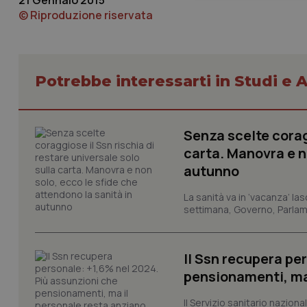
21 Gennaio 2015
© Riproduzione riservata
Potrebbe interessarti in Studi e A
I cookie necessari con
e l'accesso alle aree 
Senza scelte coragg
Nome
carta. Manovra e no
autunno
VISITOR_PRIVACY_
La sanità va in ‘vacanza’ las
settimana, Governo, Parlame
CookieScriptConse
Il Ssn recupera pe
pensionamenti, ma
tracking-sites-ironf
Il Servizio sanitario nazio
tracking-enable