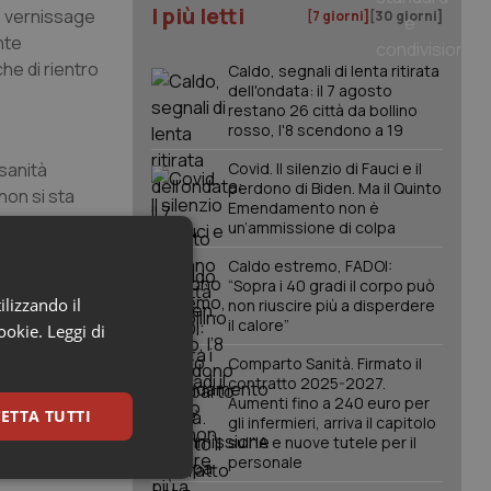
I più letti
to vernissage
[7 giorni]
[30 giorni]
nte
he di rientro
Caldo, segnali di lenta ritirata
dell'ondata: il 7 agosto
restano 26 città da bollino
rosso, l'8 scendono a 19
sanità
Covid. Il silenzio di Fauci e il
perdono di Biden. Ma il Quinto
non si sta
Emendamento non è
tire,
un’ammissione di colpa
Caldo estremo, FADOI:
“Sopra i 40 gradi il corpo può
 lavoratori.
ilizzando il
non riuscire più a disperdere
il calore”
cookie.
Leggi di
Comparto Sanità. Firmato il
contratto 2025-2027.
Aumenti fino a 240 euro per
ETTA TUTTI
gli infermieri, arriva il capitolo
sull'IA e nuove tutele per il
personale
keting