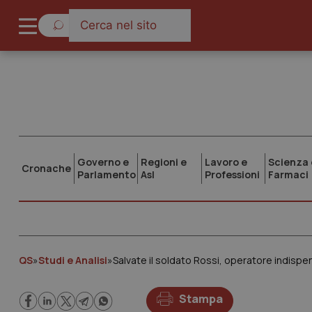
Governo e
Regioni e
Lavoro e
Scienza 
Cronache
Parlamento
Asl
Professioni
Farmaci
QS
»
Studi e Analisi
»
Salvate il soldato Rossi, operatore indispen
Stampa