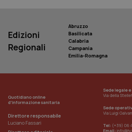
Nome
Nome
VISITOR_INFO1_LIV
_ga_0VMQEQKQ1N
Abruzzo
Edizioni
Basilicata
__Secure-YNID
Calabria
Regionali
Campania
Emilia-Romagna
YSC
__Secure-
ROLLOUT_TOKEN
Sede legale e
tracking-sites-
ironfish-tracking-
Via della Stell
Quotidiano online
named-enable
d'informazione sanitaria
Sede operati
Via Luigi Galva
Direttore responsabile
Luciano Fassari
Tel:
(+39) 06 
Email:
info@h