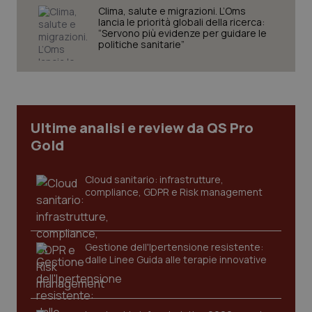
Clima, salute e migrazioni. L’Oms
lancia le priorità globali della ricerca:
“Servono più evidenze per guidare le
politiche sanitarie”
tracking-sites-ironfish-
www.quotidianosanita.it
4
tracking-enable
settim
2 gior
Ultime analisi e review da QS Pro
Gold
tracking-sites-ironfish-
www.quotidianosanita.it
4
session-id
settim
Cloud sanitario: infrastrutture,
2 gior
compliance, GDPR e Risk management
_ga
1 anno
Google LLC
Gestione dell'Ipertensione resistente:
mes
.quotidianosanita.it
dalle Linee Guida alle terapie innovative