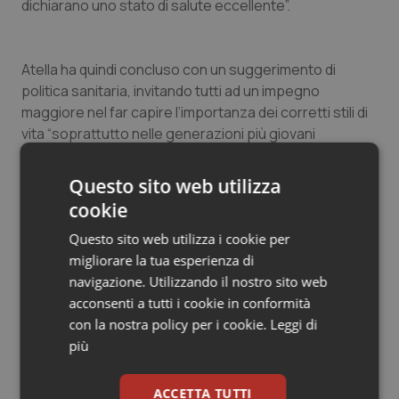
dichiarano uno stato di salute eccellente”.
Atella ha quindi concluso con un suggerimento di
politica sanitaria, invitando tutti ad un impegno
maggiore nel far capire l’importanza dei corretti stili di
vita “soprattutto nelle generazioni più giovani
cercando di mettere in piedi politiche che favoriscano
un comportamento più salutista da parte della
Questo sito web utilizza
popolazione. Specie quella più giovane, perché è lì, in
cookie
quegli anni che si formano quei comportamenti che ci
Questo sito web utilizza i cookie per
accompagneranno fino all’invecchiamento e, a
migliorare la tua esperienza di
seconda di come si invecchia, questo si riverbera sui
navigazione. Utilizzando il nostro sito web
costi del Sistema sanitario”.
acconsenti a tutti i cookie in conformità
con la nostra policy per i cookie.
Leggi di
Sul volontariato e sull’importanza del suo ruolo è
più
intervenuto anche il sottosegretario al Lavoro e alle
Politiche sociali,
Luigi Bobba
, “Bisogna rendere
produttivi quelli che vanno in pensione per evitare che
ACCETTA TUTTI