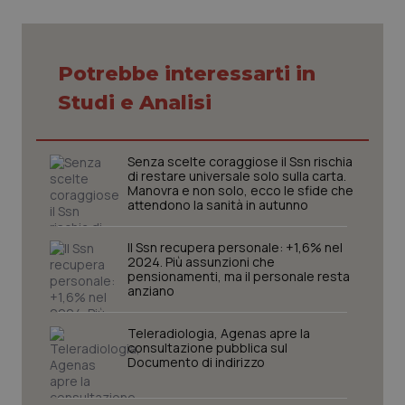
settim
.youtube.com
Potrebbe interessarti in
Studi e Analisi
Senza scelte coraggiose il Ssn rischia
di restare universale solo sulla carta.
Manovra e non solo, ecco le sfide che
attendono la sanità in autunno
Il Ssn recupera personale: +1,6% nel
2024. Più assunzioni che
pensionamenti, ma il personale resta
CookieScriptConsent
5 mesi
CookieScript
anziano
settim
www.quotidianosanita.it
Teleradiologia, Agenas apre la
consultazione pubblica sul
Documento di indirizzo