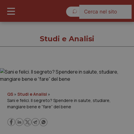
Lunedì 10 Agosto 2026
Studi e Analisi
Studi e Analisi
Cronache
QS
»
Studi e Analisi
»
Sani e felici. Il segreto? Spendere in salute, studiare,
Governo e Parlamento
mangiare bene e “fare” del bene
Regioni e Asl
Lavoro e Professioni