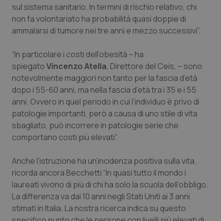
Valle D’Aosta
Oncodermatologia
sul sistema sanitario. In termini di rischio relativo, chi
non fa volontariato ha probabilità quasi doppie di
Veneto
Oncoematologia
ammalarsi di tumore nei tre anni e mezzo successivi”.
Oncologia & Nutrizione
“In particolare i costi dell’obesità – ha
spiegato
Vincenzo Atella
, Direttore del Ceis, – sono
notevolmente maggiori non tanto per la fascia d’età
Psoriasi & pelle
dopo i 55-60 anni, ma nella fascia d’età tra i 35 e i 55
anni. Ovvero in quel periodo in cui l’individuo è privo di
Quotidiano Cardiologia
patologie importanti, però a causa di uno stile di vita
sbagliato, può incorrere in patologie serie che
Quotidiano Chirurgia
comportano costi più elevati”.
Quotidiano Oncologia
Anche l’istruzione ha un’incidenza positiva sulla vita,
ricorda ancora Becchetti “In quasi tutto il mondo i
Quotidiano Pediatria
laureati vivono di più di chi ha solo la scuola dell’obbligo.
La differenza va dai 10 anni negli Stati Uniti ai 3 anni
Rene & patologie urogenitali
stimati in Italia. La nostra ricerca indica su questo
specifico punto che le persone con livelli più elevati di