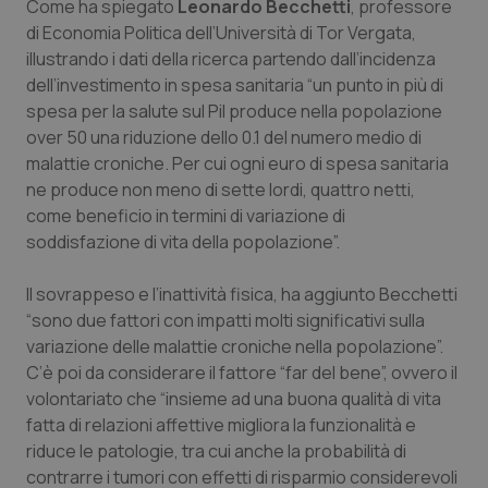
Come ha spiegato
Leonardo Becchetti
, professore
di Economia Politica dell’Università di Tor Vergata,
Piemonte
HIV
illustrando i dati della ricerca partendo dall’incidenza
dell’investimento in spesa sanitaria “un punto in più di
Provincia Autonoma di Bolzano
Infezioni & Febbre
spesa per la salute sul Pil produce nella popolazione
over 50 una riduzione dello 0.1 del numero medio di
Provincia Autonoma di Trento
Ipertensione & Scompenso
malattie croniche. Per cui ogni euro di spesa sanitaria
ne produce non meno di sette lordi, quattro netti,
Puglia
Malattie rare
come beneficio in termini di variazione di
soddisfazione di vita della popolazione”.
Sardegna
Malattia di Crohn & Rettocolite Ulcerosa
Il sovrappeso e l’inattività fisica, ha aggiunto Becchetti
“sono due fattori con impatti molti significativi sulla
Sicilia
Neuroscienze & patologie neurodegenerative
variazione delle malattie croniche nella popolazione”.
C’è poi da considerare il fattore “far del bene”, ovvero il
Toscana
Obesità
volontariato che “insieme ad una buona qualità di vita
fatta di relazioni affettive migliora la funzionalità e
Umbria
Oftalmologia
riduce le patologie, tra cui anche la probabilità di
contrarre i tumori con effetti di risparmio considerevoli