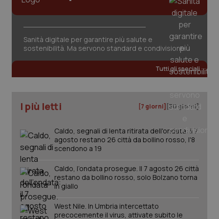
Sanità digitale per garantire più salute e
sostenibilità. Ma servono standard e condivisione
Tutti gli speciali
I più letti
[7 giorni]
[30 giorni]
Caldo, segnali di lenta ritirata dell'ondata: il 7
agosto restano 26 città da bollino rosso, l'8
scendono a 19
_ga_KM60CM4NPH
.quotidianosanita.it
1 anno
mes
Caldo, l’ondata prosegue. Il 7 agosto 26 città
restano da bollino rosso, solo Bolzano torna
in giallo
West Nile. In Umbria intercettato
precocemente il virus, attivate subito le