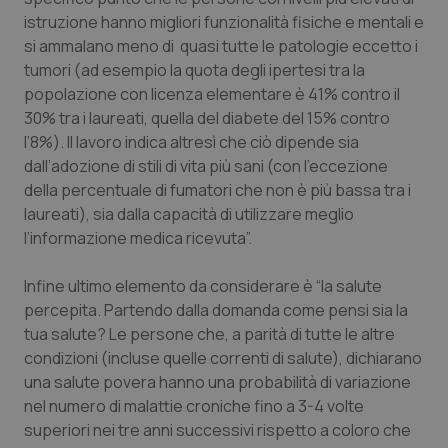
istruzione hanno migliori funzionalità fisiche e mentali e
Salute orale & impianti
si ammalano meno di quasi tutte le patologie eccetto i
tumori (ad esempio la quota degli ipertesi tra la
Sangue & coagulazione
popolazione con licenza elementare è 41% contro il
30% tra i laureati, quella del diabete del 15% contro
Tiroide
l’8%). Il lavoro indica altresì che ciò dipende sia
dall’adozione di stili di vita più sani (con l’eccezione
Tumore al seno
della percentuale di fumatori che non è più bassa tra i
laureati), sia dalla capacità di utilizzare meglio
Tumore ovarico
l’informazione medica ricevuta”.
Tumori del Polmone & Testa Collo
Infine ultimo elemento da considerare è “la salute
percepita. Partendo dalla domanda come pensi sia la
tua salute? Le persone che, a parità di tutte le altre
Tumori gastrointestinali
condizioni (incluse quelle correnti di salute), dichiarano
una salute povera hanno una probabilità di variazione
Ulcera & Reflusso
nel numero di malattie croniche fino a 3-4 volte
superiori nei tre anni successivi rispetto a coloro che
Vaccini