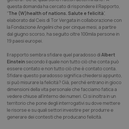
Calabria
Asma & BPCO
questa domanda ha cercato di rispondere il Rapporto,
“
The (W)health of nations. Salute e felicità
”,
Campania
Car-T
elaborato dal Ceis di Tor Vergata in collaborazione con
la Fondazione Angelini che per cinque mesi, a partire
dal giugno scorso, ha seguito oltre 100mila persone in
Emilia-Romagna
Colesterolo & coronaropatie
19 paesi europei.
Friuli Venezia Giulia
Dermatite Atopica
Il rapporto sembra sfidare quel paradosso di
Albert
Einstein
secondo il quale
non tutto ciò che conta può
Lazio
Diabete & glucometri
essere contato e non tutto ciò che è contato conta
.
Sfidare questo paradosso significa chiedersi appunto,
Liguria
Disturbi dell’umore
si può misurare la felicità? Già, perché entrano in gioco
dimensioni della vita personale che facciamo fatica a
Lombardia
Dolore
vedere chiuse all’interno dei numeri. Ci si inoltra in un
territorio che pone degli interrogativi su dove mettere
Marche
Donna & Salute
le risorse e su quali settori investire per produrre e
generare dei contesti che producano felicità.
Molise
Epatiti