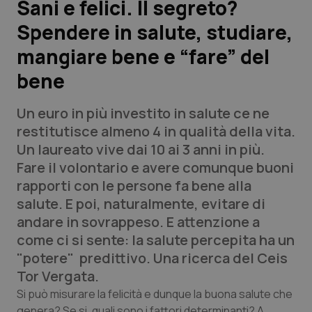
Sani e felici. Il segreto?
Spendere in salute, studiare,
Scienza e Farmaci
mangiare bene e “fare” del
Studi e Analisi
bene
Lettere al direttore
Un euro in più investito in salute ce ne
restitutisce almeno 4 in qualità della vita.
Edizioni Regionali
Un laureato vive dai 10 ai 3 anni in più.
Fare il volontario e avere comunque buoni
QS Pro
rapporti con le persone fa bene alla
salute. E poi, naturalmente, evitare di
Professionisti Sanitari.AI
andare in sovrappeso. E attenzione a
come ci si sente: la salute percepita ha un
Abruzzo
QS Pro Gold
"potere" predittivo. Una ricerca del Ceis
Tor Vergata.
QS Club
Newsletter
Basilicata
Artrite & artrosi
Si può misurare la felicità e dunque la buona salute che
genera? Se si, quali sono i fattori determinanti? A