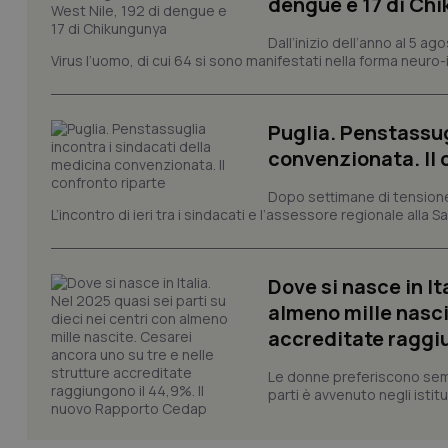
dengue e 17 di Ch
PHPSESSID
Dall’inizio dell’anno al 5 ag
Virus l’uomo, di cui 64 si sono manifestati nella forma neuro-in
Puglia. Penstassug
convenzionata. Il 
_ga_KM60CM4NPH
Dopo settimane di tensione, 
L’incontro di ieri tra i sindacati e l’assessore regionale alla
Nome
Nome
Dove si nasce in It
VISITOR_INFO1_LIV
_ga_0VMQEQKQ1N
almeno mille nasci
accreditate raggiu
__Secure-YNID
Le donne preferiscono sempre
parti è avvenuto negli istitut