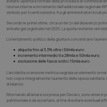
evitare l’apertura formale della procedura di commissariam
risorse interne e incremento dell’addizionale regionale IR
simbolo per il centrosinistra, tra gli amministratori locali p
Secondo le prime stime, circa un terzo del disavanzo po
entrate già registrate nel 2025. La quota restante verrebbe
L’orientamento politico della giunta è concentrare l’aumento
aliquota fino al 3,3% oltre i 50mila euro;
incremento intermedio tra 28mila e 50mila euro;
esclusione delle fasce sotto i 15mila euro.
L’anzidetta scansione metrica segnala un elemento ormai str
non copre integralmente l’aumento della spesa sanitaria, le R
di bilancio.
Ritornando all’amara sorpresa per Decaro, sono emersi pens
patrimoniale è da accertare, al fine di evitare eventuali ef