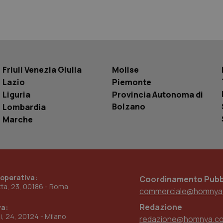
Sessione
Questo cookie è impostato da YouTube per
Google LLC
delle visualizzazioni dei video incorporati.
.youtube.com
.youtube.com
5 mesi 4
Questo cookie è impostato da YouTube pe
settimane
dell'autenticazione e della personalizzazi
utente
www.quotidianosanita.it
4
Questo cookie è impostato dall'applicazion
settimane
sistema di tracking solo in caso di utenti 
2 giorni
provider WelfareLink.
Friuli Venezia Giulia
Molise
Lazio
Piemonte
Liguria
Provincia Autonoma di
Bolzano
Lombardia
Marche
 operativa:
Coordinamento Pubbl
etta, 23, 00186 - Roma
commerciale@homnya
Redazione
va:
ni, 24, 20124 - Milano
redazione@homnya.c