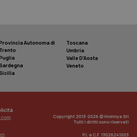
 tenere traccia
r la gestione
one dell’esperienza
e per abilitare il
loggato con identity
Provincia Autonoma di
Toscana
Trento
Umbria
Puglia
Valle D’Aosta
Sardegna
Veneto
Sicilia
icità
Copyright 2013-2026 © Homnya Srl
.com
Tutti i diritti sono riservati
om
P.I. e C.F. 13026241003