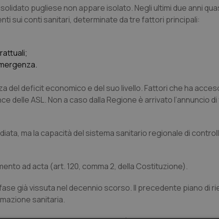
nsolidato pugliese non appare isolato. Negli ultimi due anni quas
i sui conti sanitari, determinate da tre fattori principali:
attuali;
 emergenza.
a del deficit economico e del suo livello. Fattori che ha acces
nce delle ASL. Non a caso dalla Regione è arrivato l’annuncio di 
iata, ma la capacità del sistema sanitario regionale di controll
mento ad acta (art. 120, comma 2, della Costituzione).
 fase già vissuta nel decennio scorso. Il precedente piano di r
mmazione sanitaria.