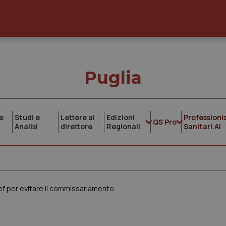
Puglia
e
Studi e
Lettere al
Edizioni
Professionis
QS Pro
Analisi
direttore
Regionali
Sanitari.AI
rpef per evitare il commissariamento