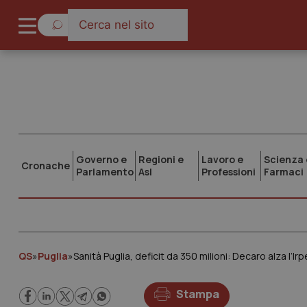
Governo e
Regioni e
Lavoro e
Scienza 
Cronache
Parlamento
Asl
Professioni
Farmaci
QS
»
Puglia
»
Sanità Puglia, deficit da 350 milioni: Decaro alza l’I
Stampa