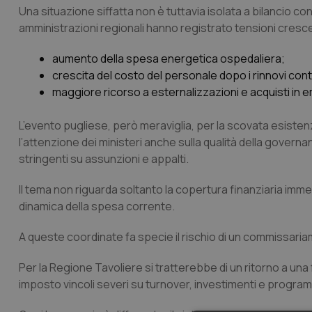
Una situazione siffatta non è tuttavia isolata a bilancio co
amministrazioni regionali hanno registrato tensioni crescent
aumento della spesa energetica ospedaliera;
crescita del costo del personale dopo i rinnovi contr
maggiore ricorso a esternalizzazioni e acquisti in
L’evento pugliese, però meraviglia, per la scovata esistenz
l’attenzione dei ministeri anche sulla qualità della governa
stringenti su assunzioni e appalti.
Il tema non riguarda soltanto la copertura finanziaria immed
dinamica della spesa corrente.
A queste coordinate fa specie il rischio di un commissaria
Per la Regione Tavoliere si tratterebbe di un ritorno a una
imposto vincoli severi su turnover, investimenti e progra