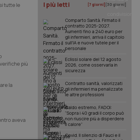
I più letti
i tutte le
[7 giorni]
[30 giorni]
Comparto Sanità. Firmato il
contratto 2025-2027.
Aumenti fino a 240 euro per
gli infermieri, arriva il capitolo
sull'IA e nuove tutele per il
personale
o
Eclissi solare del 12 agosto
verifiche più
2026, come osservarla in
sicurezza
Contratto sanità, valorizzati
are la
gli infermieri ma penalizzate
le altre professioni
Caldo estremo, FADOI:
“Sopra i 40 gradi il corpo può
non riuscire più a disperdere
ientro aveva
il calore”
Covid. Il silenzio di Fauci e il