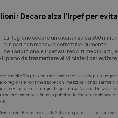
ioni: Decaro alza l’Irpef per evitar
La Regione scopre un disavanzo da 350 milioni
ai ripari con manovra correttiva: aumento
dell'addizionale Irpef sui redditi medio-alti, e
 il piano da trasmettere ai Ministeri per evitare 
te che molte Regioni consideravano archiviato dopo la lunga s
nitario regionale non rimediabile con i mezzi del Fondo sanitario n
di euro – impone ora alla giunta guidata da Antonio Decaro un
cerà dolorosamente la finanza pubblica, la fiscalità regionale e l
ere.
nisteri dell’Economia e della Salute un piano di copertura del d