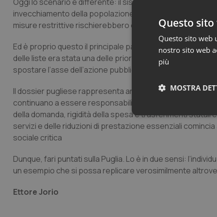
Oggi lo scenario è differente: il sistema sanitario naziona
invecchiamento della popolazione, carenza di personale e 
Questo sito 
misure restrittive rischierebbero di avere effetti immediati s
Questo sito web ut
Ed è proprio questo il principale paradosso politico della vi
nostro sito web ac
delle liste era stata una delle priorità programmatiche dell
più
spostare l’asse dell’azione pubblica dalla riorganizzazione de
MOSTRA DET
Il dossier pugliese rappresenta anche un indicatore delle t
continuano a essere responsabili dell’equilibrio economico
della domanda, rigidità della spesa e trasferimenti statali c
Neces
servizi e delle riduzioni di prestazione essenziali comincia
sociale critica
Dunque, fari puntati sulla Puglia. Lo è in due sensi: l’indiv
un esempio che si possa replicare verosimilmente altrove
Ettore Jorio
I cookie necessari con
e l'accesso alle aree 