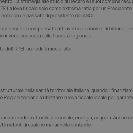
ento. La strategia allo studio di Decaro e i suoi combina recu
PEF. La leva fiscale solo come extrema ratio per un Presidente
iù noti con un passato di presidente dell’ANCI.
trebbe essere compensato attraverso economie di bilancio e 
 invece scaricata sulla fiscalità regionale.
 dell’IRPEF sui redditi medio-alti:
utturale nella sanità territoriale italiana: quando il finanzia
egioni tornano a utilizzare la leva fiscale locale per garantire
anti nodi strutturali: personale, energia, acquisti. Anche i d
fetti nefasti di qualche marachella contabile.