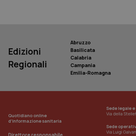
YSC
__Secure-
ROLLOUT_TOKEN
tracking-sites-
ironfish-tracking-
named-enable
Abruzzo
Edizioni
Basilicata
Calabria
Regionali
Campania
Emilia-Romagna
Sede legale e
Via della Stell
Quotidiano online
d'informazione sanitaria
Sede operati
Via Luigi Galva
Direttore responsabile