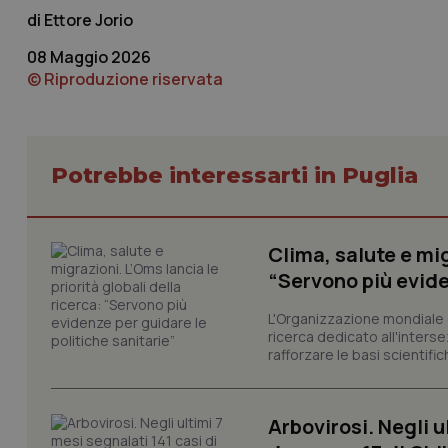
Ettore Jorio
Nome
VISITOR_PRIVACY_
08 Maggio 2026
© Riproduzione riservata
CookieScriptConse
Potrebbe interessarti in Puglia
tracking-sites-ironf
tracking-enable
Clima, salute e mig
“Servono più evide
tracking-sites-ironf
session-id
L'Organizzazione mondiale d
ricerca dedicato all'interse
_ga
rafforzare le basi scientifich
Arbovirosi. Negli u