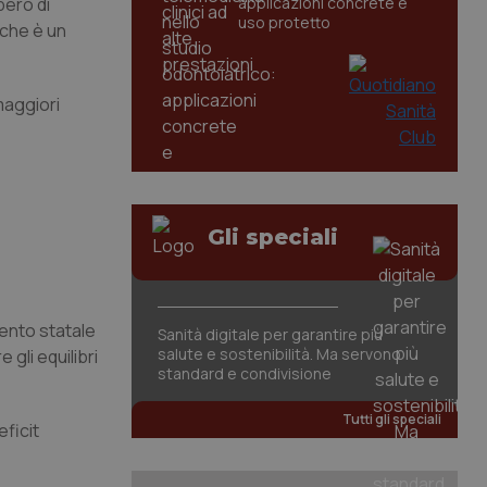
pero di
applicazioni concrete e
uso protetto
 che è un
maggiori
Gli speciali
mento statale
Sanità digitale per garantire più
salute e sostenibilità. Ma servono
 gli equilibri
standard e condivisione
Tutti gli speciali
eficit