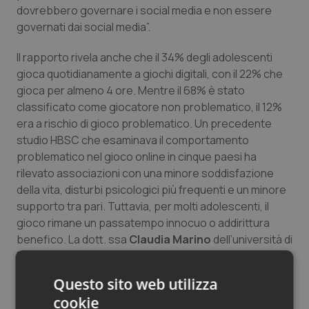
dovrebbero governare i social media e non essere
governati dai social media”.
Il rapporto rivela anche che il 34% degli adolescenti
gioca quotidianamente a giochi digitali, con il 22% che
gioca per almeno 4 ore.
Mentre il 68% è stato
classificato come giocatore non problematico, il 12%
era a rischio di gioco problematico.
Un precedente
studio HBSC che esaminava il comportamento
problematico nel gioco online in cinque paesi ha
rilevato associazioni con una minore soddisfazione
della vita, disturbi psicologici più frequenti e un minore
supporto tra pari.
Tuttavia, per molti adolescenti, il
gioco rimane un passatempo innocuo o addirittura
benefico. La dott.
ssa
Claudia Marino
dell’università di
Padova, una delle autrici del rapporto, osserva: “
Le
differenze di genere nei modelli di gioco sono
Questo sito web utilizza
sorprendenti. I ragazzi non solo mostrano tassi più
cookie
elevati di gioco quotidiano, ma hanno anche maggiori