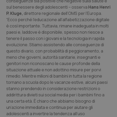
conseguenze sia positive che negative sulla salute e
Salute orale & impianti
sul benessere degli adolescenti – osserva
Hans Henri
P. Kluge,
direttore regionale dell’OMS per l’Europa.
Sangue & coagulazione
“
Ecco perché l’educazione all’alfabetizzazione digitale
è così importante. Tuttavia, rimane inadeguata in molti
paesi e, laddove è disponibile, spesso non riesce a
Tiroide
tenere il passo con i giovani e la tecnologia in rapida
evoluzione. Stiamo assistendo alle conseguenze di
Tumore al seno
questo divario, con probabilità di peggioramento, a
meno che governi, autorità sanitarie, insegnanti e
Tumore ovarico
genitori non riconoscano le cause profonde della
situazione attuale e non adottino misure per porvi
Tumori del Polmone & Testa Collo
rimedio.
Mentre milioni di bambini in tutta la regione
tornano a scuola dopo le vacanze estive, alcuni paesi
Tumori gastrointestinali
stanno prendendo in considerazione restrizioni o
addirittura divieti sui social media per i bambini fino a
Ulcera & Reflusso
una certa età.
È chiaro che abbiamo bisogno di
un’azione immediata e continua per aiutare gli
adolescenti a invertire la tendenza all’uso
Vaccini