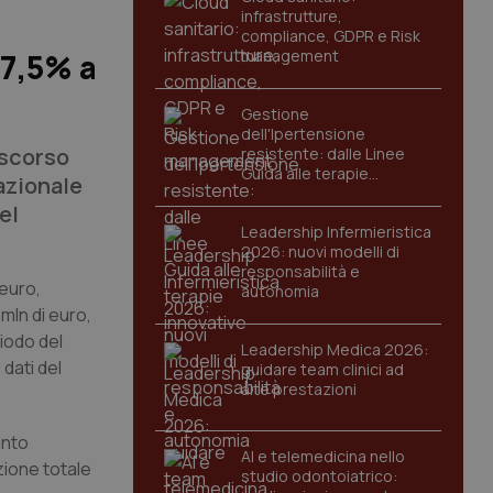
infrastrutture,
compliance, GDPR e Risk
management
 7,5% a
Gestione
dell'Ipertensione
 scorso
resistente: dalle Linee
Guida alle terapie
azionale
innovative
el
Leadership Infermieristica
2026: nuovi modelli di
responsabilità e
 euro,
autonomia
mln di euro,
iodo del
Leadership Medica 2026:
 dati del
guidare team clinici ad
alte prestazioni
anto
AI e telemedicina nello
zione totale
studio odontoiatrico: