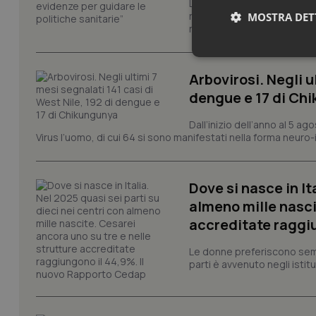
L'Organizzazione mondiale d
ricerca dedicato all'interse
MOSTRA DET
rafforzare le basi scientifich
Neces
Arbovirosi. Negli u
dengue e 17 di Ch
Dall’inizio dell’anno al 5 ag
Virus l’uomo, di cui 64 si sono manifestati nella forma neuro-in
Dove si nasce in It
I cookie necessari con
e l'accesso alle aree 
almeno mille nasci
Nome
accreditate raggiu
VISITOR_PRIVACY_
Le donne preferiscono sempre
parti è avvenuto negli istitut
CookieScriptConse