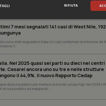
ella sanità (Oms) ha lanciato un nuovo programma globale di priorit
zione tra cambiamento climatico, salute e migrazioni, con l'obiettivo 
RIFIUTA
TAGLI
ACC
e...
sari
Statistici
Mar
ltimi 7 mesi segnalati 141 casi di West Nile, 192
ikungunya
osto sono stati segnalati in Italia 141 casi confermati di infezione da 
vasiva (1...
Necessari
Statistici
Marketing
alia. Nel 2025 quasi sei parti su dieci nei centri
tribuiscono a rendere fruibile il sito web abilitandone funzionalità di base quali la nav
protette del sito. Il sito web non è in grado di funzionare correttamente senza questi coo
te. Cesarei ancora uno su tre e nelle strutture
Fornitore
/
Dominio
Scadenza
Descrizione
ngono il 44,9%. Il nuovo Rapporto Cedap
METADATA
5 mesi 4
Questo cookie viene utilizzato p
YouTube
settimane
scelte di consenso e privacy dell'
.youtube.com
 di più il pubblico per mettere al mondo i propri figli. Nel 2025 il 9
interazione con il sito. Registra i
i di cura pubblici ed equiparati,...
del visitatore riguardo a varie pol
impostazioni sulla privacy, garan
preferenze siano onorate nelle se
nt
5 mesi 3
Questo cookie viene utilizzato da
CookieScript