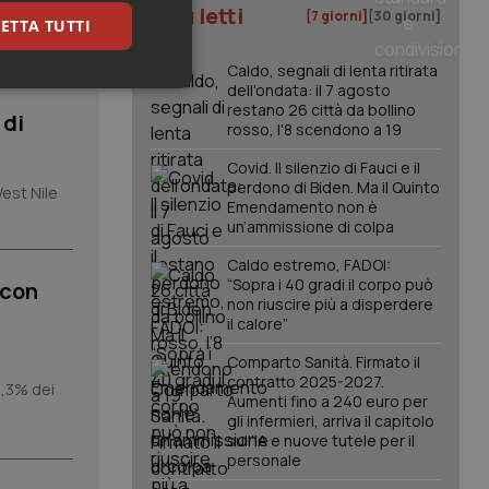
à di
I più letti
[7 giorni]
[30 giorni]
di
ETTA TUTTI
Caldo, segnali di lenta ritirata
dell'ondata: il 7 agosto
keting
restano 26 città da bollino
 di
rosso, l'8 scendono a 19
Covid. Il silenzio di Fauci e il
perdono di Biden. Ma il Quinto
West Nile
Emendamento non è
un’ammissione di colpa
Caldo estremo, FADOI:
“Sopra i 40 gradi il corpo può
 con
igazione sulle pagine
non riuscire più a disperdere
kie.
il calore”
Comparto Sanità. Firmato il
er memorizzare le
contratto 2025-2027.
utente per la loro
1,3% dei
 dati sul consenso
Aumenti fino a 240 euro per
itiche e
gli infermieri, arriva il capitolo
tendo che le loro
sull'IA e nuove tutele per il
ssioni future.
personale
l servizio Cookie-