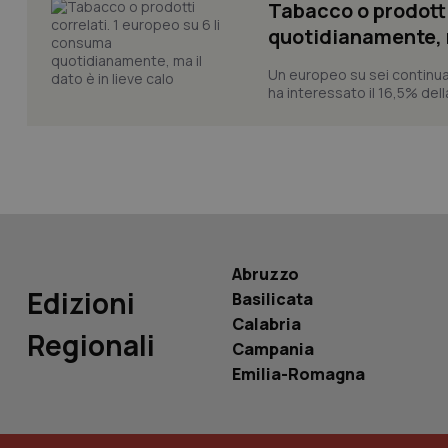
Tabacco o prodotti
quotidianamente, ma
Un europeo su sei continua
tracking-sites-ironf
tracking-enable
ha interessato il 16,5% dell
tracking-sites-ironf
session-id
_ga
Abruzzo
Edizioni
Basilicata
Calabria
PHPSESSID
Regionali
Campania
Emilia-Romagna