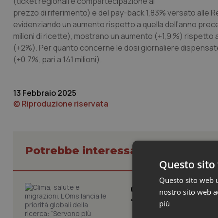
(ticket regionali e compartecipazione al
prezzo di riferimento) e del pay-back 1,83% versato alle Re
evidenziando un aumento rispetto a quella dell’anno preced
milioni di ricette), mostrano un aumento (+1,9 %) rispetto 
(+2%). Per quanto concerne le dosi giornaliere dispensat
(+0,7%, pari a 141 milioni).
13 Febbraio 2025
© Riproduzione riservata
Potrebbe interessarti in Studi e A
Questo sito 
Questo sito web ut
Clima, salute e mig
nostro sito web ac
“Servono più evide
più