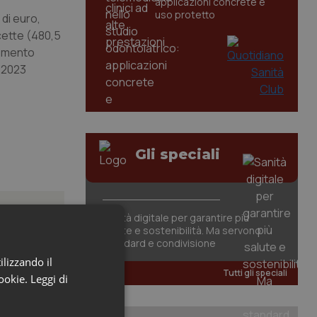
applicazioni concrete e
uso protetto
 di euro,
cette (480,5
remento
 2023
Gli speciali
Sanità digitale per garantire più
salute e sostenibilità. Ma servono
standard e condivisione
ilizzando il
icerca:
Tutti gli speciali
cookie.
Leggi di