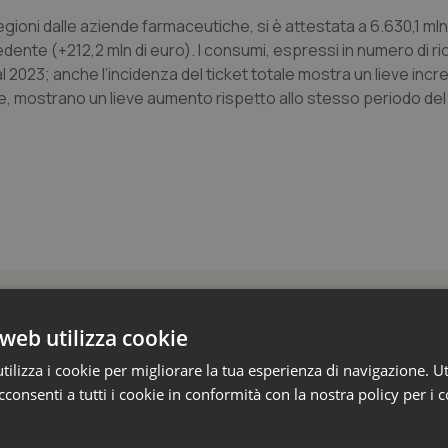
gioni dalle aziende farmaceutiche, si è attestata a 6.630,1 mln
ente (+212,2 mln di euro). I consumi, espressi in numero di ri
al 2023; anche l’incidenza del ticket totale mostra un lieve inc
e, mostrano un lieve aumento rispetto allo stesso periodo del
nalisi
web utilizza cookie
ilizza i cookie per migliorare la tua esperienza di navigazione. Ut
razioni. L’Oms lancia le priorità globali della r
consenti a tutti i cookie in conformità con la nostra policy per i 
nze per guidare le politiche sanitarie”