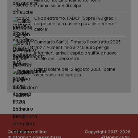
un’ammissione di colpa
Caldo estremo, FADOI: “Sopra i 40 gradi il
tracking-sites-ironfish-
www.quotidianosanita.it
4
session-id
settim
corpo può non riuscire più a disperdere il
2 gior
calore”
Comparto Sanità. Firmato il contratto 2025-
2027. Aumenti fino a 240 euro per gli
infermieri, arriva il capitolo sull'IA e nuove
_ga
1 anno
Google LLC
mes
tutele per il personale
.quotidianosanita.it
Eclissi solare del 12 agosto 2026, come
osservarla in sicurezza
Quotidiano online
Copyright 2013-2026
d'informazione sanitaria
© Homnya Srl