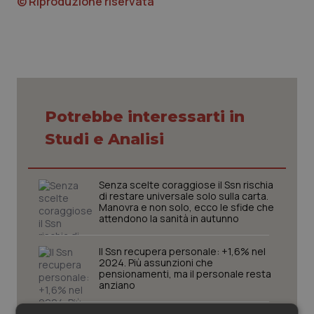
© Riproduzione riservata
Piemonte
HIV
Provincia Autonoma di Bolzano
Infezioni & Febbre
Provincia Autonoma di Trento
Ipertensione & Scompenso
Potrebbe interessarti in
Puglia
Malattie rare
Studi e Analisi
Sardegna
Malattia di Crohn & Rettocolite Ulcerosa
Senza scelte coraggiose il Ssn rischia
di restare universale solo sulla carta.
Sicilia
Neuroscienze & patologie neurodegenerative
Manovra e non solo, ecco le sfide che
attendono la sanità in autunno
Toscana
Obesità
Il Ssn recupera personale: +1,6% nel
2024. Più assunzioni che
pensionamenti, ma il personale resta
Umbria
Oftalmologia
anziano