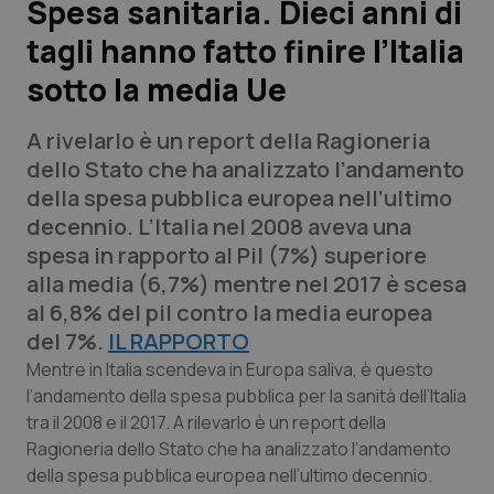
Spesa sanitaria. Dieci anni di
tagli hanno fatto finire l’Italia
Scienza e Farmaci
sotto la media Ue
Studi e Analisi
A rivelarlo è un report della Ragioneria
Lettere al direttore
dello Stato che ha analizzato l’andamento
della spesa pubblica europea nell’ultimo
Edizioni Regionali
decennio. L’Italia nel 2008 aveva una
spesa in rapporto al Pil (7%) superiore
QS Pro
alla media (6,7%) mentre nel 2017 è scesa
al 6,8% del pil contro la media europea
Professionisti Sanitari.AI
del 7%.
IL RAPPORTO
Mentre in Italia scendeva in Europa saliva, è questo
Abruzzo
QS Pro Gold
l’andamento della spesa pubblica per la sanità dell’Italia
tra il 2008 e il 2017. A rilevarlo è un report della
QS Club
Newsletter
Ragioneria dello Stato che ha analizzato l’andamento
Basilicata
Artrite & artrosi
della spesa pubblica europea nell’ultimo decennio.