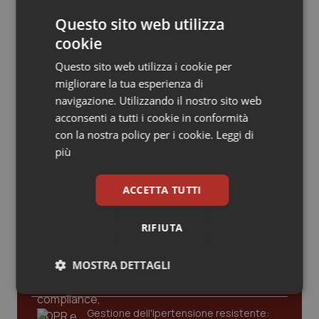
Valle D’Aosta
Oncodermatologia
Teleradiologia, Agenas apre la
consultazione pubblica sul
Questo sito web utilizza
Documento di indirizzo
Veneto
Oncoematologia
cookie
Questo sito web utilizza i cookie per
Clima, salute e migrazioni. L’Oms
Oncologia & Nutrizione
migliorare la tua esperienza di
lancia le priorità globali della ricerca:
“Servono più evidenze per guidare le
navigazione. Utilizzando il nostro sito web
politiche sanitarie”
Psoriasi & pelle
acconsenti a tutti i cookie in conformità
con la nostra policy per i cookie.
Leggi di
Quotidiano Cardiologia
più
Quotidiano Chirurgia
Ultime analisi e review da QS Pro
ACCETTA TUTTI
Gold
Quotidiano Oncologia
RIFIUTA
Cloud sanitario: infrastrutture,
compliance, GDPR e Risk management
Quotidiano Pediatria
MOSTRA DETTAGLI
Necessari
Statistici
Marketing
Rene & patologie urogenitali
Gestione dell'Ipertensione resistente: