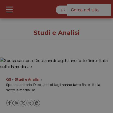
Venerdì 7 Agosto 2026
Studi e Analisi
Studi e Analisi
Cronache
QS
»
Studi e Analisi
»
Spesa sanitaria. Dieci anni di tagli hanno fatto finire l’Italia
Governo e Parlamento
sotto la media Ue
Regioni e Asl
Lavoro e Professioni