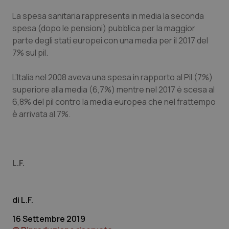
Calabria
Asma & BPCO
La spesa sanitaria rappresenta in media la seconda
spesa (dopo le pensioni) pubblica per la maggior
Campania
Car-T
parte degli stati europei con una media per il 2017 del
7% sul pil.
Emilia-Romagna
Colesterolo & coronaropatie
L’Italia nel 2008 aveva una spesa in rapporto al Pil (7%)
Friuli Venezia Giulia
Dermatite Atopica
superiore alla media (6,7%) mentre nel 2017 è scesa al
6,8% del pil contro la media europea che nel frattempo
Lazio
Diabete & glucometri
è arrivata al 7%.
Liguria
Disturbi dell’umore
L.F.
Lombardia
Dolore
Marche
Donna & Salute
L.F.
16 Settembre 2019
Molise
Epatiti