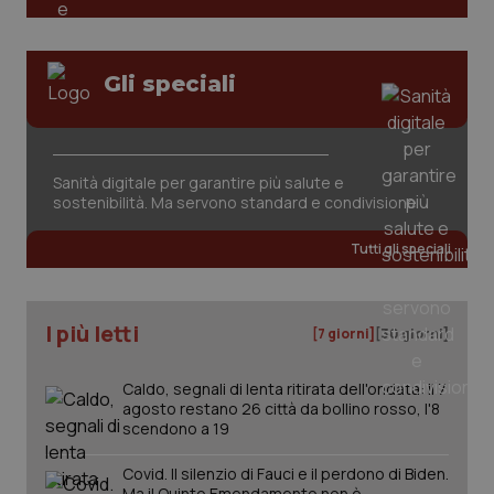
Gli speciali
CookieScriptConsent
5 mesi
CookieScript
settim
www.quotidianosanita.it
Sanità digitale per garantire più salute e
sostenibilità. Ma servono standard e condivisione
Tutti gli speciali
I più letti
[7 giorni]
[30 giorni]
Caldo, segnali di lenta ritirata dell'ondata: il 7
agosto restano 26 città da bollino rosso, l'8
scendono a 19
tracking-sites-ironfish-
www.quotidianosanita.it
4
tracking-enable
settim
2 gior
Covid. Il silenzio di Fauci e il perdono di Biden.
Ma il Quinto Emendamento non è