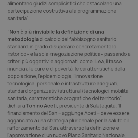
alimentano giudizi semplicistici che ostacolano una
partecipazione costruttiva alla programmazione
sanitaria”.
“Non è più rinviabile la definizione di una
metodologia
di calcolo del fabbisogno sanitario
standard, in grado di superare concretamente lo
«storico» e la sola «negoziazione politica» passando a
criteri più oggettivi e aggiornati, come i Lea, il tasso
rinuncia alle cure e di povertà, le caratteristiche della
popolazione, l’epidemiologia, l’innovazione
tecnologica, personale e infrastrutture adeguati,
standard organizzativi/strutturali/tecnologici, mobilità
sanitaria, caratteristiche orografiche del territorio”,
dichiara
Tonino Aceti,
presidente di Salutequità. “Il
finanziamento del Ssn – aggiunge Aceti – deve essere
agganciato a una strategia pluriennale per la salute e il
rafforzamento del Ssn, attraverso la definizione e
PHPSESSID
Sessio
PHP.net
l’approvazione di un nuovo Piano Sanitario Nazionale,
www.quotidianosanita.it