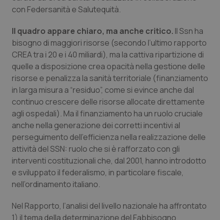
con Federsanità e Salutequità.
Piemonte
HIV
Il quadro appare chiaro, ma anche critico.
Il Ssn ha
Provincia Autonoma di Bolzano
Infezioni & Febbre
bisogno di maggiori risorse (secondo l’ultimo rapporto
CREA tra i 20 e i 40 miliardi), ma la cattiva ripartizione di
quelle a disposizione crea opacità nella gestione delle
Provincia Autonoma di Trento
Ipertensione & Scompenso
risorse e penalizza la sanità territoriale (finanziamento
in larga misura a “residuo”, come si evince anche dal
Puglia
Malattie rare
continuo crescere delle risorse allocate direttamente
agli ospedali). Ma il finanziamento ha un ruolo cruciale
Sardegna
Malattia di Crohn & Rettocolite Ulcerosa
anche nella generazione dei corretti incentivi al
perseguimento dell’efficienza nella realizzazione delle
Sicilia
Neuroscienze & patologie neurodegenerative
attività del SSN: ruolo che si è rafforzato con gli
interventi costituzionali che, dal 2001, hanno introdotto
Toscana
Obesità
e sviluppato il federalismo, in particolare fiscale,
nell’ordinamento italiano.
Umbria
Oftalmologia
Nel Rapporto, l’analisi del livello nazionale ha affrontato
1) il tema della determinazione del Fabbisogno