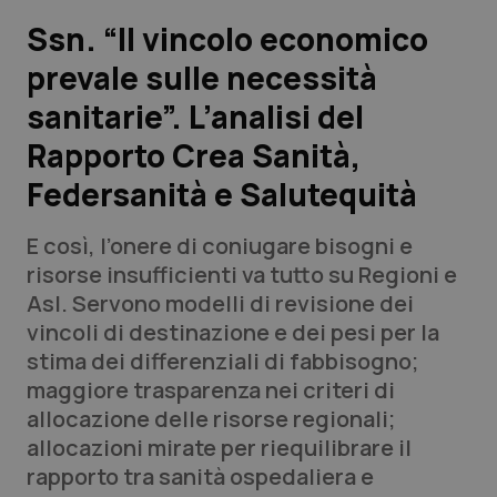
Ssn. “Il vincolo economico
Scienza e Farmaci
prevale sulle necessità
sanitarie”. L’analisi del
Studi e Analisi
Rapporto Crea Sanità,
Lettere al direttore
Federsanità e Salutequità
Edizioni Regionali
E così, l’onere di coniugare bisogni e
risorse insufficienti va tutto su Regioni e
QS Pro
Asl. Servono modelli di revisione dei
vincoli di destinazione e dei pesi per la
Professionisti Sanitari.AI
stima dei differenziali di fabbisogno;
maggiore trasparenza nei criteri di
Abruzzo
QS Pro Gold
allocazione delle risorse regionali;
allocazioni mirate per riequilibrare il
QS Club
Newsletter
Basilicata
Artrite & artrosi
rapporto tra sanità ospedaliera e