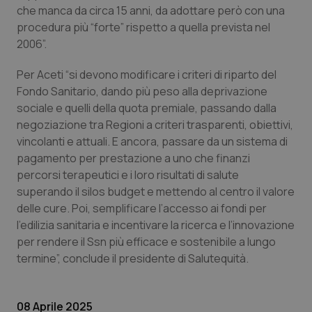
che manca da circa 15 anni, da adottare però con una
procedura più “forte” rispetto a quella prevista nel
2006”.
Per Aceti “si devono modificare i criteri di riparto del
Fondo Sanitario, dando più peso alla deprivazione
sociale e quelli della quota premiale, passando dalla
negoziazione tra Regioni a criteri trasparenti, obiettivi,
vincolanti e attuali. E ancora, passare da un sistema di
pagamento per prestazione a uno che finanzi
percorsi terapeutici e i loro risultati di salute
superando il silos budget e mettendo al centro il valore
delle cure. Poi, semplificare l’accesso ai fondi per
l’edilizia sanitaria e incentivare la ricerca e l’innovazione
per rendere il Ssn più efficace e sostenibile a lungo
_ga_KM60CM4NPH
.quotidianosanita.it
1 anno
mes
termine”, conclude il presidente di Salutequità.
08 Aprile 2025