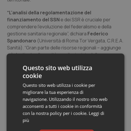
“L’analisi della regolamentazione del
finanziamento del SSN
e dei SSR è cruciale per
comprendere l’evoluzione del federalismo e della
gestione sanitaria regionale”, dichiara
Federico
Spandonaro
(Università di Roma Tor Vergata, C.R.E.A.
Sanità). “Gran parte delle risorse regionali – aggiunge
– è destinata alla sanità, con il principio della
legislazione concorrente e i piani di rientro che hanno
Questo sito web utilizza
rafforzato la responsabilizzazione finanziaria e la
cookie
garanzia dei LEA. L’analisi del finanziamento è
complessa e spesso carente a livello regionale,
Questo sito web utilizza i cookie per
nonostante le scelte di allocazione abbiano un impatto
migliorare la tua esperienza di
strategico su equità ed efficienza. L’aggiornamento di
navigazione. Utilizzando il nostro sito web
una ricerca condotta la prima volta nel 2015, si è reso
acconsenti a tutti i cookie in conformità
necessario anche a causa di modifiche normative,
con la nostra policy per i cookie.
Leggi di
come il D.Lgs. 68/2011 sul fabbisogno sanitario e il
più
D.Lgs. 118/2011 sulla Gestione Sanitaria Accentrata