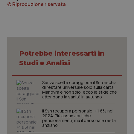
© Riproduzione riservata
Fornitore
/
Nome
Scadenza
Descrizion
Dominio
Nome
Fornitore
/
Dominio
Scadenza
Des
_ga_0VMQEQKQ1N
.quotidianosanita.it
1 anno 1
Questo
mese
cookie
VISITOR_INFO1_LIVE
5 mesi 4
Que
Google LLC
viene
settimane
imp
.youtube.com
Potrebbe interessarti in
utilizzato
You
da Google
ten
Analytics
Studi e Analisi
pre
per
del
mantener
vid
lo stato
inco
della
può
Senza scelte coraggiose il Ssn rischia
sessione.
det
di restare universale solo sulla carta.
vis
web
Manovra e non solo, ecco le sfide che
uti
attendono la sanità in autunno
nuo
ver
dell
Il Ssn recupera personale: +1,6% nel
You
2024. Più assunzioni che
pensionamenti, ma il personale resta
__Secure-YNID
.youtube.com
5 mesi 4
Que
anziano
settimane
imp
You
ten