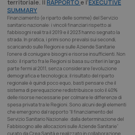
territoriale. Il
RAPPORTO
e l’
EXECUTIVE
Calabria
Asma & BPCO
SUMMARY
Finanziamento (e riparto delle somme) del Servizio
Campania
Car-T
sanitario nazionale: i vincoli finanziari rispetto ai
fabbisogni reali tra il 2019 e il 2023 hanno segnato la
Emilia-Romagna
Colesterolo & coronaropatie
strada. In pratica, i primi sono prevalsi sui secondi,
scaricando sulle Regioni e sulle Aziende Sanitarie
Friuli Venezia Giulia
Dermatite Atopica
l’onere di coniugare bisogni e risorse insufficienti. Non
solo: il riparto fra le Regioni si basa su criteri in larga
Lazio
Diabete & glucometri
parte fermi al 2011, senza considerare l’evoluzione
demografica e tecnologica; il risultato del riparto
Liguria
Disturbi dell’umore
regionale è quindi poco equo, basti pensare che il
sistema di perequazione redistribuisce solo il 40%
delle risorse necessarie per colmare le differenze di
Lombardia
Dolore
spesa privata tra le Regioni. Sono alcuni degli elementi
che emergono dal rapporto “Il finanziamento del
Marche
Donna & Salute
Servizio Sanitario Nazionale: dalla determinazione del
Fabbisogno alle allocazioni sulle Aziende Sanitarie”
Molise
Epatiti
curato da Crea Sanità e realizzato in collaborazione