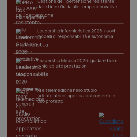
tracking-sites-
www.quotidianosanita.it
4
Que
Gestione dell'Ipertensione resistente:
ironfish-tracking-
settimane
imp
dalle Linee Guida alle terapie innovative
named-enable
2 giorni
dal
per 
sis
sol
ute
ide
Leadership Infermieristica 2026: nuovi
Wel
modelli di responsabilità e autonomia
Leadership Medica 2026: guidare team
clinici ad alte prestazioni
AI e telemedicina nello studio
odontoiatrico: applicazioni concrete e
uso protetto