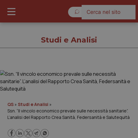
Venerdì 7 Agosto 2026
Studi e Analisi
Studi e Analisi
Cronache
Governo e Parlamento
QS
»
Studi e Analisi
»
Ssn. “Il vincolo economico prevale sulle necessità sanitarie”.
L’analisi del Rapporto Crea Sanità, Federsanità e Salutequità
Regioni e Asl
Lavoro e Professioni