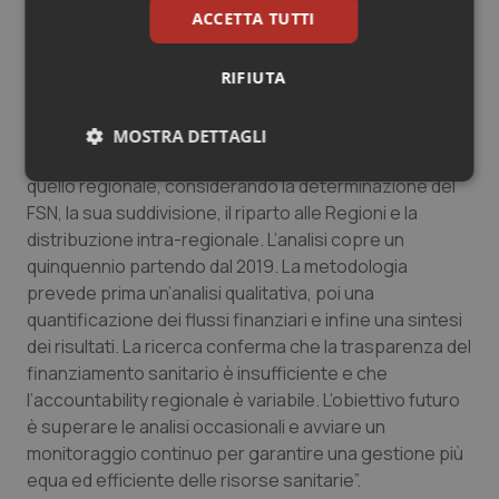
(GSA), che ha formalizzato l’accentramento delle
ACCETTA TUTTI
risorse regionali”.
RIFIUTA
Inoltre, spiega Spandonaro, “la creazione delle
“Aziende Zero” ha modificato la gestione delle funzioni
centrali e della GSA. Il nuovo studio analizza l’intero
MOSTRA DETTAGLI
processo di finanziamento, dal livello nazionale a
Necessari
Statistici
Marketing
quello regionale, considerando la determinazione del
FSN, la sua suddivisione, il riparto alle Regioni e la
distribuzione intra-regionale. L’analisi copre un
quinquennio partendo dal 2019. La metodologia
prevede prima un’analisi qualitativa, poi una
quantificazione dei flussi finanziari e infine una sintesi
Necessari
Statistici
Marketing
dei risultati. La ricerca conferma che la trasparenza del
finanziamento sanitario è insufficiente e che
I cookie necessari contribuiscono a rendere fruibile il
l’accountability regionale è variabile. L’obiettivo futuro
sito web abilitandone funzionalità di base quali la
navigazione sulle pagine e l'accesso alle aree
è superare le analisi occasionali e avviare un
protette del sito. Il sito web non è in grado di
monitoraggio continuo per garantire una gestione più
funzionare correttamente senza questi cookie.
equa ed efficiente delle risorse sanitarie”.
Nome
Fornitore
/
Dominio
Scaden