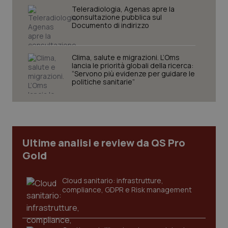
pre
Teleradiologia, Agenas apre la
del
consultazione pubblica sul
vid
Documento di indirizzo
inco
può
det
vis
web
Clima, salute e migrazioni. L’Oms
uti
lancia le priorità globali della ricerca:
nuo
“Servono più evidenze per guidare le
ver
politiche sanitarie”
dell
You
YSC
Sessione
Que
Google LLC
imp
.youtube.com
You
ten
vis
Ultime analisi e review da QS Pro
vid
Gold
__Secure-
.youtube.com
5 mesi 4
Que
ROLLOUT_TOKEN
settimane
imp
You
ges
Cloud sanitario: infrastrutture,
del
compliance, GDPR e Risk management
e d
per
del
ute