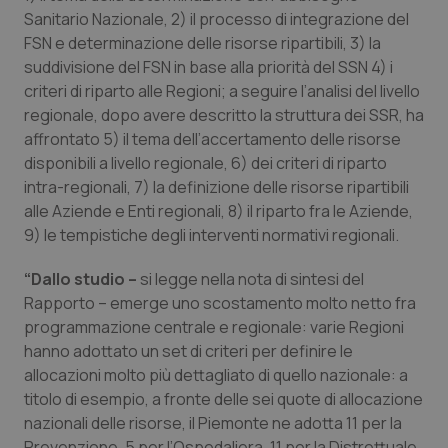
Valle D’Aosta
Oncodermatologia
Sanitario Nazionale, 2) il processo di integrazione del
FSN e determinazione delle risorse ripartibili, 3) la
Veneto
Oncoematologia
suddivisione del FSN in base alla priorità del SSN 4) i
criteri di riparto alle Regioni; a seguire l’analisi del livello
Oncologia & Nutrizione
regionale, dopo avere descritto la struttura dei SSR, ha
affrontato 5) il tema dell’accertamento delle risorse
Psoriasi & pelle
disponibili a livello regionale, 6) dei criteri di riparto
intra-regionali, 7) la definizione delle risorse ripartibili
Quotidiano Cardiologia
alle Aziende e Enti regionali, 8) il riparto fra le Aziende,
9) le tempistiche degli interventi normativi regionali.
Quotidiano Chirurgia
“Dallo studio –
si legge nella nota di sintesi del
Rapporto – emerge uno scostamento molto netto fra
Quotidiano Oncologia
programmazione centrale e regionale: varie Regioni
hanno adottato un set di criteri per definire le
Quotidiano Pediatria
allocazioni molto più dettagliato di quello nazionale: a
titolo di esempio, a fronte delle sei quote di allocazione
Rene & patologie urogenitali
nazionali delle risorse, il Piemonte ne adotta 11 per la
Prevenzione, 5 per l’Ospedaliera, 11 per la Distrettuale,