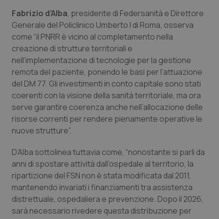
VISITOR_PRIVACY_METADATA
5 mesi
YouTube
Fabrizio d’Alba
, presidente di Federsanità e Direttore
settim
.youtube.com
Generale del Policlinico Umberto I di Roma, osserva
come “il PNRR è vicino al completamento nella
creazione di strutture territoriali e
nell’implementazione di tecnologie per la gestione
remota del paziente, ponendo le basi per l’attuazione
del DM 77. Gli investimenti in conto capitale sono stati
coerenti con la visione della sanità territoriale, ma ora
serve garantire coerenza anche nell’allocazione delle
risorse correnti per rendere pienamente operative le
nuove strutture”.
D’Alba sottolinea tuttavia come, “nonostante si parli da
anni di spostare attività dall’ospedale al territorio, la
CookieScriptConsent
5 mesi
CookieScript
settim
www.quotidianosanita.it
ripartizione del FSN non è stata modificata dal 2011,
mantenendo invariati i finanziamenti tra assistenza
distrettuale, ospedaliera e prevenzione. Dopo il 2026,
sarà necessario rivedere questa distribuzione per