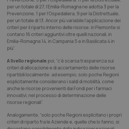
Salute orale & impianti
per un totale di 27, l’Emilia-Romagna ne adotta 3 per la
Prevenzione, 1 per l’Ospedaliera, 9 per la Distrettuale,
per un totale di 13. Ancor più variabile l’applicazione dei
Sangue & coagulazione
criteri per il riparto interno delle risorse: in Piemonte si
contano 16 criteri aggiuntivi oltre quelli nazionali, in
Tiroide
Emilia-Romagna 14, in Campania 5 e in Basilicata 4 in
più”.
Tumore al seno
A livello regionale
poi, “c’è scarsa trasparenza sui
Tumore ovarico
criteri di allocazione e di accertamento delle risorse
ripartibili localmente: ad esempio, solo poche Regioni
Tumori del Polmone & Testa Collo
esplicitamente considerano i saldi di mobilità, come
anche le risorse provenienti dai Fondi per i farmaci
innovativi, nel processo di determinazione delle
Tumori gastrointestinali
risorse regionali”.
Ulcera & Reflusso
Analogamente, “solo poche Regioni esplicitano i propri
criteri di riparto fra le Aziende e, quelle che lo fanno, si
Vaccini
discostano sensibilmente dalle indicazioni nazionali,