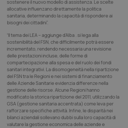
sostenere il nuovo modello di assistenza. Le scelte
allocative influenzano direttamente la politica
sanitaria, determinando la capacità di rispondere ai
bisogni dei cittadini”.
“Il tema dei LEA – aggiunge d’Alba . si lega alla
sostenibilità del FSN, che difficilmente potrà essere
tracking-sites-ironfish-
www.quotidianosanita.it
4
tracking-enable
settim
incrementato, rendendo necessaria una revisione
2 gior
delle prestazioni incluse, delle forme di
compartecipazione alla spesa e del ruolo dei fondi
sanitari integrativi. La disomogeneità nella ripartizione
tracking-sites-ironfish-
www.quotidianosanita.it
4
del FSN tra le Regioni e nei sistemi di finanziamento
session-id
settim
2 gior
delle Aziende Sanitarie evidenzia differenze nella
gestione delle risorse. Alcune Regioni hanno
modificato la storica ripartizione del 2011, utilizzando la
GSA (gestione sanitaria accentrata) come leva per
_ga
1 anno
Google LLC
rafforzare specifiche attività. Infine, le disparità nei
mes
.quotidianosanita.it
bilanci aziendali sollevano dubbi sulla loro capacità di
valutare la gestione economica delle aziende e