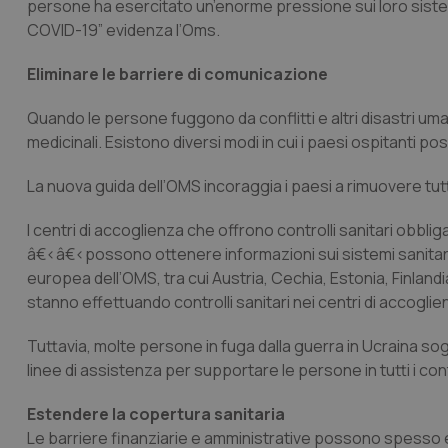
persone ha esercitato un’enorme pressione sui loro sistemi s
COVID-19” evidenza l’Oms.
Eliminare le barriere di comunicazione
Quando le persone fuggono da conflitti e altri disastri um
medicinali. Esistono diversi modi in cui i paesi ospitanti pos
La nuova guida dell’OMS incoraggia i paesi a rimuovere tutte
I centri di accoglienza che offrono controlli sanitari obbligat
â€‹â€‹possono ottenere informazioni sui sistemi sanitari lo
europea dell’OMS, tra cui Austria, Cechia, Estonia, Finlandi
stanno effettuando controlli sanitari nei centri di accoglie
Tuttavia, molte persone in fuga dalla guerra in Ucraina so
linee di assistenza per supportare le persone in tutti i con
Estendere la copertura sanitaria
Le barriere finanziarie e amministrative possono spesso es