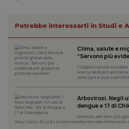
VISITOR_PRIVACY_
Potrebbe interessarti in Studi e A
CookieScriptConse
Clima, salute e mig
tracking-sites-ironf
“Servono più evide
tracking-enable
L'Organizzazione mondiale d
tracking-sites-ironf
ricerca dedicato all'interse
session-id
rafforzare le basi scientifich
_ga
Arbovirosi. Negli u
dengue e 17 di Ch
Dall’inizio dell’anno al 5 ag
Virus l’uomo, di cui 64 si sono manifestati nella forma neuro-in
PHPSESSID