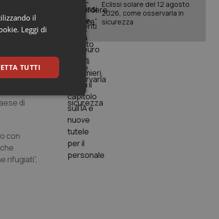
aesi
Eclissi solare del 12 agosto
2026, come osservarla in
ilizzando il
sicurezza
cookie.
Leggi di
ro maggiore
e sulla spesa
ETTA TUTTI
i si
keting
paese di
no con
 che
rifugiati”,
igazione sulle pagine
kie.