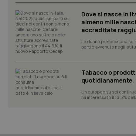
Dove si nasce in It
almeno mille nasci
accreditate raggiu
_ga_KM60CM4NPH
Le donne preferiscono sempre
parti è avvenuto negli istitut
Nome
Nome
Tabacco o prodotti
VISITOR_INFO1_LIV
_ga_0VMQEQKQ1N
quotidianamente, ma
Un europeo su sei continua
ha interessato il 16,5% dell
__Secure-YNID
YSC