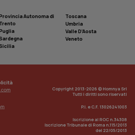
r la gestione
one dell’esperienza
Provincia Autonoma di
Toscana
e per abilitare il
Trento
Umbria
loggato con identity
Puglia
Valle D’Aosta
Sardegna
Veneto
Sicilia
icità
Copyright 2013-2026 © Homnya Srl
.com
Tutti i diritti sono riservati
om
P.I. e C.F. 13026241003
Iscrizione al ROC n.34308
Iscrizione Tribunale di Roma n.115/2013
del 22/05/2013