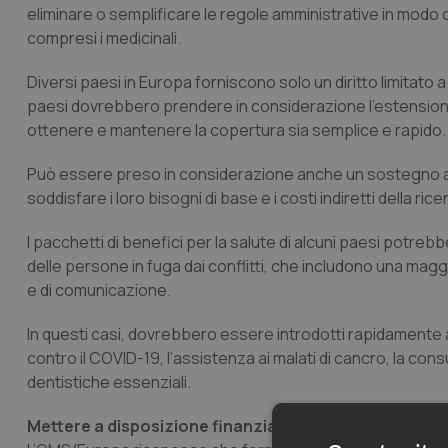
eliminare o semplificare le regole amministrative in modo ch
compresi i medicinali.
Diversi paesi in Europa forniscono solo un diritto limitato a se
paesi dovrebbero prendere in considerazione l’estensione de
ottenere e mantenere la copertura sia semplice e rapido.
Può essere preso in considerazione anche un sostegno al r
soddisfare i loro bisogni di base e i costi indiretti della ri
I pacchetti di benefici per la salute di alcuni paesi potrebb
delle persone in fuga dai conflitti, che includono una magg
e di comunicazione.
In questi casi, dovrebbero essere introdotti rapidamente a
contro il COVID-19, l’assistenza ai malati di cancro, la cons
dentistiche essenziali.
Mettere a disposizione finanziamenti aggiuntivi