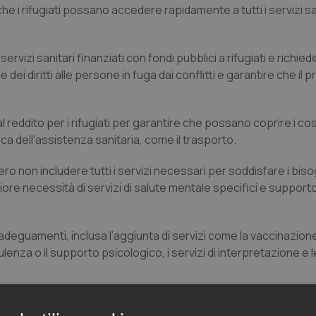
e i rifugiati possano accedere rapidamente a tutti i servizi san
rvizi sanitari finanziati con fondi pubblici a rifugiati e richieden
i diritti alle persone in fuga dai conflitti e garantire che il
eddito per i rifugiati per garantire che possano coprire i cos
cerca dell’assistenza sanitaria, come il trasporto.
ero non includere tutti i servizi necessari per soddisfare i biso
iore necessità di servizi di salute mentale specifici e supporto
deguamenti, inclusa l’aggiunta di servizi come la vaccinazione
ulenza o il supporto psicologico, i servizi di interpretazione e 