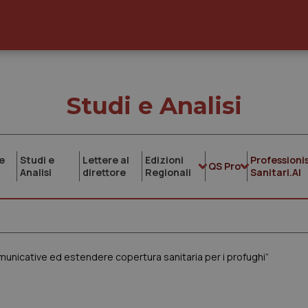
Studi e Analisi
e
Studi e
Lettere al
Edizioni
Professionis
QS Pro
Analisi
direttore
Regionali
Sanitari.AI
municative ed estendere copertura sanitaria per i profughi”