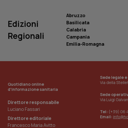
__Secure-
ROLLOUT_TOKEN
Abruzzo
tracking-sites-
Edizioni
Basilicata
ironfish-tracking-
named-enable
Calabria
Regionali
Campania
Emilia-Romagna
Sede legale e
Via della Stell
Quotidiano online
d'informazione sanitaria
Sede operati
Via Luigi Galva
Direttore responsabile
Luciano Fassari
Tel:
(+39) 06 
Email:
info@h
Direttore editoriale
Francesco Maria Avitto