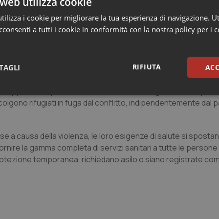
web utilizza cookie
ifugiati avrà un impatto significativo sui bilanci sanitari dei p
ilizza i cookie per migliorare la tua esperienza di navigazione. Ut
consenti a tutti i cookie in conformità con la nostra policy per i 
aumento dei bisogni sanitari può aiutare ad alleviare questa
lare per i paesi a reddito medio e quelli che ospitano un nume
iù efficace. Stabilire rapidamente modi per monitorare e riferir
RIFIUTA
TAGLI
ACC
misurare l’impatto sui budget sanitari.
pata in risposta all’attuale crisi ucraina, gli strumenti politic
sari
Statistici
Mar
ccolgono rifugiati in fuga dal conflitto, indipendentemente dal 
e a causa della violenza, le loro esigenze di salute si sposta
fornire la gamma completa di servizi sanitari a tutte le persone
rotezione temporanea, richiedano asilo o siano registrate come 
Necessari
Statistici
Marketing
tribuiscono a rendere fruibile il sito web abilitandone funzionalità di base quali la nav
protette del sito. Il sito web non è in grado di funzionare correttamente senza questi coo
Fornitore
/
Dominio
Scadenza
Descrizione