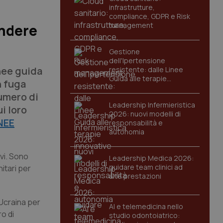
infrastrutture,
compliance, GDPR e Risk
management
endere
Gestione
dell'Ipertensione
nee guida
resistente: dalle Linee
Guida alle terapie
n fuga
innovative
numero di
Leadership Infermieristica
i loro
2026: nuovi modelli di
NEE
responsabilità e
autonomia
vi. Sono
Leadership Medica 2026:
guidare team clinici ad
itari per
alte prestazioni
’Ucraina per
AI e telemedicina nello
o di
studio odontoiatrico: