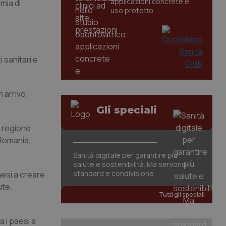
applicazioni concrete e
mia di
uso protetto
 sanitari e
 arrivo.
Gli speciali
a regione
 Romania,
Sanità digitale per garantire più
salute e sostenibilità. Ma servono
standard e condivisione
aesi a creare
ute.
Tutti gli speciali
 i paesi a