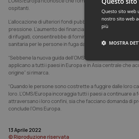
Questo sito 
L’OMS/Europa riconosce che fornire assistenza sanitaria ai r
ospitanti.
Questo sito web ut
nostro sito web ac
L’allocazione di ulteriori fondi pubblici per far fronte all’
più
pressione. L’aumento dei finanziamenti esterni, in partico
di rifugiati, consentirebbe di fornire il sostegno in modo p
MOSTRA DET
sanitaria per le persone in fuga dai conflitti può aiutare a 
“Sebbene la nuova guida dell’OMS sia stata rapidamente svilup
Neces
applicano a tutti i paesi in Europa e in Asia centrale che a
origine” si rimarca.
“Quando le persone sono costrette a fuggire dalle loro cas
loro. L’OMS/Europa incoraggia tutti i paesi a continuare a 
attraversano i loro confini, sia che facciano domanda di p
conclude l’Oms Europa.
I cookie necessari con
e l'accesso alle aree 
13 Aprile 2022
Nome
© Riproduzione riservata