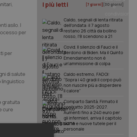
I più letti
itari,
[7 giorni]
[30 giorni]
Caldo, segnali di lenta ritirata
ti asilo. I
dell'ondata: il 7 agosto
restano 26 città da bollino
 processo per
rosso, l'8 scendono a 21
Covid. Il silenzio di Fauci e il
perdono di Biden. Ma il Quinto
ti per
Emendamento non è
un’ammissione di colpa
gni di salute
Caldo estremo, FADOI:
“Sopra i 40 gradi il corpo può
 linguistico
non riuscire più a disperdere
il calore”
Comparto Sanità. Firmato il
 gratuita
contratto 2025-2027.
le cure
Aumenti fino a 240 euro per
gli infermieri, arriva il capitolo
sull'IA e nuove tutele per il
personale