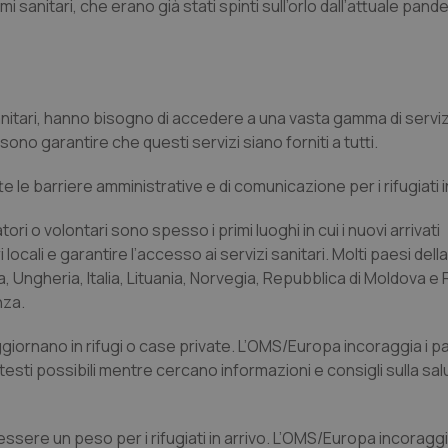
anitari, che erano già stati spinti sull’orlo dall’attuale pande
anitari, hanno bisogno di accedere a una vasta gamma di servizi
sono garantire che questi servizi siano forniti a tutti.
 le barriere amministrative e di comunicazione per i rifugiati in
ori o volontari sono spesso i primi luoghi in cui i nuovi arrivati
cali e garantire l’accesso ai servizi sanitari. Molti paesi dell
a, Ungheria, Italia, Lituania, Norvegia, Repubblica di Moldova e
nza.
ggiornano in rifugi o case private. L’OMS/Europa incoraggia i p
testi possibili mentre cercano informazioni e consigli sulla sal
sere un peso per i rifugiati in arrivo. L’OMS/Europa incoraggia