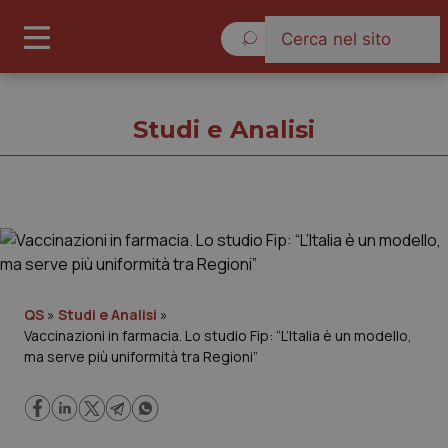
Giovedì 6 Agosto 2026
Studi e Analisi
Studi e Analisi
Cronache
QS
»
Studi e Analisi
»
Vaccinazioni in farmacia. Lo studio Fip: “L’Italia è un modello,
Governo e Parlamento
ma serve più uniformità tra Regioni”
Regioni e Asl
Lavoro e Professioni