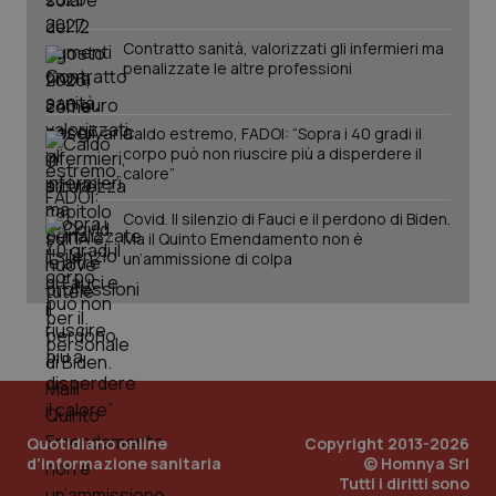
Contratto sanità, valorizzati gli infermieri ma
penalizzate le altre professioni
Caldo estremo, FADOI: “Sopra i 40 gradi il
_ga_KM60CM4NPH
.quotidianosanita.it
1 anno
corpo può non riuscire più a disperdere il
mes
calore”
Covid. Il silenzio di Fauci e il perdono di Biden.
Ma il Quinto Emendamento non è
un’ammissione di colpa
Fornitore
/
Nome
Scadenza
Descrizion
Dominio
Nome
Fornitore
/
Dominio
Scadenza
Des
_ga_0VMQEQKQ1N
.quotidianosanita.it
1 anno 1
Questo
mese
cookie
VISITOR_INFO1_LIVE
5 mesi 4
Que
Google LLC
Quotidiano online
Copyright 2013-2026
viene
settimane
imp
.youtube.com
utilizzato
You
d'informazione sanitaria
© Homnya Srl
da Google
ten
Tutti i diritti sono
Analytics
pre