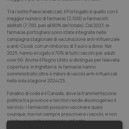
Salute orale & impianti
Tra i sette Paesi analizzati, il Portogallo è quello con il
maggior numero di farmacie (2.500) e farmacisti
Sangue & coagulazione
abilitati (7.700, pari all’80% del totale). Dal 2023, le
farmacie portoghesi sono state integrate nella
Tiroide
campagna stagionale di vaccinazione anti-influenzale
e anti-Covid, con un rimborso di 3 euro a dose. Nel
Tumore al seno
2025, hanno erogato il 70% di tutti i vaccini per adulti
over 60. Anche il Regno Unito si distingue per l’elevata
Tumore ovarico
copertura: in Inghilterra, le farmacie hanno
somministrato oltre 4 milioni di vaccini anti-influenzali
nella sola stagione 2024/25.
Tumori del Polmone & Testa Collo
Fanalino di coda è il Canada, dove la frammentazione
Tumori gastrointestinali
politica tra province e territori rende disomogeneo il
servizio: i farmacisti possono vaccinare quasi
Ulcera & Reflusso
ovunque, ma non sempre prescrivere i vaccini, e non
esiste un registro nazionale unificato.
Vaccini