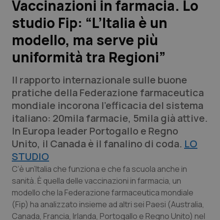
Vaccinazioni in farmacia. Lo
studio Fip: “L’Italia è un
Scienza e Farmaci
modello, ma serve più
Studi e Analisi
uniformità tra Regioni”
Lettere al direttore
Il rapporto internazionale sulle buone
pratiche della Federazione farmaceutica
Edizioni Regionali
mondiale incorona l’efficacia del sistema
italiano: 20mila farmacie, 5mila già attive.
QS Pro
In Europa leader Portogallo e Regno
Unito, il Canada è il fanalino di coda.
LO
Professionisti Sanitari.AI
STUDIO
C’è un’Italia che funziona e che fa scuola anche in
Abruzzo
QS Pro Gold
sanità. È quella delle vaccinazioni in farmacia, un
modello che la Federazione farmaceutica mondiale
QS Club
Newsletter
Basilicata
Artrite & artrosi
(Fip) ha analizzato insieme ad altri sei Paesi (Australia,
Canada, Francia, Irlanda, Portogallo e Regno Unito) nel