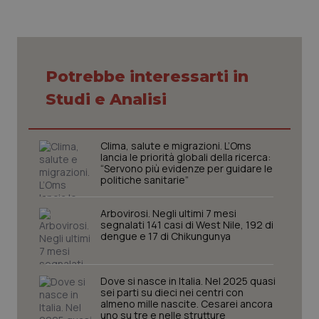
Necessari
Statistici
Marketing
Potrebbe interessarti in
I cookie necessari contribuiscono a rendere fruibile il
Studi e Analisi
sito web abilitandone funzionalità di base quali la
navigazione sulle pagine e l'accesso alle aree
protette del sito. Il sito web non è in grado di
funzionare correttamente senza questi cookie.
Clima, salute e migrazioni. L’Oms
lancia le priorità globali della ricerca:
Nome
Fornitore
/
Dominio
Scaden
“Servono più evidenze per guidare le
politiche sanitarie”
VISITOR_PRIVACY_METADATA
5 mesi
YouTube
settim
.youtube.com
Arbovirosi. Negli ultimi 7 mesi
segnalati 141 casi di West Nile, 192 di
dengue e 17 di Chikungunya
Dove si nasce in Italia. Nel 2025 quasi
sei parti su dieci nei centri con
almeno mille nascite. Cesarei ancora
uno su tre e nelle strutture