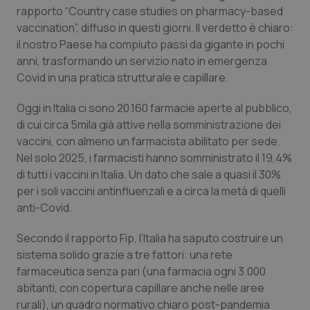
Calabria
Asma & BPCO
rapporto “Country case studies on pharmacy-based
vaccination”, diffuso in questi giorni. Il verdetto è chiaro:
il nostro Paese ha compiuto passi da gigante in pochi
Campania
Car-T
anni, trasformando un servizio nato in emergenza
Covid in una pratica strutturale e capillare.
Emilia-Romagna
Colesterolo & coronaropatie
Oggi in Italia ci sono 20.160 farmacie aperte al pubblico,
Friuli Venezia Giulia
Dermatite Atopica
di cui circa 5mila già attive nella somministrazione dei
vaccini, con almeno un farmacista abilitato per sede.
Lazio
Diabete & glucometri
Nel solo 2025, i farmacisti hanno somministrato il 19,4%
di tutti i vaccini in Italia. Un dato che sale a quasi il 30%
Liguria
Disturbi dell’umore
per i soli vaccini antinfluenzali e a circa la metà di quelli
anti-Covid.
Lombardia
Dolore
Secondo il rapporto Fip, l’Italia ha saputo costruire un
sistema solido grazie a tre fattori: una rete
Marche
Donna & Salute
farmaceutica senza pari (una farmacia ogni 3.000
abitanti, con copertura capillare anche nelle aree
Molise
Epatiti
rurali), un quadro normativo chiaro post-pandemia