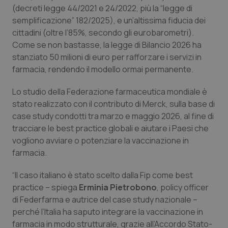
(decreti legge 44/2021 e 24/2022, più la “legge di
Piemonte
HIV
semplificazione” 182/2025), e un’altissima fiducia dei
cittadini (oltre l’85%, secondo gli eurobarometri).
Provincia Autonoma di Bolzano
Infezioni & Febbre
Come se non bastasse, la legge di Bilancio 2026 ha
stanziato 50 milioni di euro per rafforzare i servizi in
farmacia, rendendo il modello ormai permanente.
Provincia Autonoma di Trento
Ipertensione & Scompenso
Lo studio della Federazione farmaceutica mondiale è
Puglia
Malattie rare
stato realizzato con il contributo di Merck, sulla base di
case study condotti tra marzo e maggio 2026, al fine di
Sardegna
Malattia di Crohn & Rettocolite Ulcerosa
tracciare le best practice globali e aiutare i Paesi che
vogliono avviare o potenziare la vaccinazione in
Sicilia
Neuroscienze & patologie neurodegenerative
farmacia.
“Il caso italiano è stato scelto dalla Fip come best
Toscana
Obesità
practice – spiega
Erminia Pietrobono
, policy officer
di Federfarma e autrice del case study nazionale –
Umbria
Oftalmologia
perché l’Italia ha saputo integrare la vaccinazione in
farmacia in modo strutturale, grazie all’Accordo Stato-