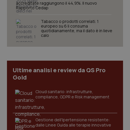
accreditate raggiungono il 44,9%. Il nuovo
Rapporto Cedap
Tabacco o prodotti correlati. 1
europeo su 6 li consuma
quotidianamente, ma il dato è in lieve
calo
CookieScriptConsent
5 mesi
CookieScript
settim
www.quotidianosanita.it
Ultime analisi e review da QS Pro
Gold
Cloud sanitario: infrastrutture,
compliance, GDPR e Risk management
tracking-sites-ironfish-
www.quotidianosanita.it
4
tracking-enable
settim
2 gior
Gestione dell'Ipertensione resistente:
dalle Linee Guida alle terapie innovative