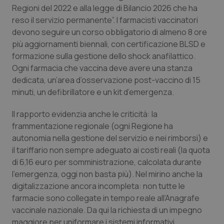
Valle D’Aosta
Oncodermatologia
Regioni del 2022 e alla legge di Bilancio 2026 che ha
reso il servizio permanente”. I farmacisti vaccinatori
Veneto
Oncoematologia
devono seguire un corso obbligatorio di almeno 8 ore
più aggiornamenti biennali, con certificazione BLSD e
Oncologia & Nutrizione
formazione sulla gestione dello shock anafilattico.
Ogni farmacia che vaccina deve avere una stanza
Psoriasi & pelle
dedicata, un’area d’osservazione post-vaccino di 15
minuti, un defibrillatore e un kit d’emergenza.
Quotidiano Cardiologia
Il rapporto evidenzia anche le criticità: la
frammentazione regionale (ogni Regione ha
Quotidiano Chirurgia
autonomia nella gestione del servizio e nei rimborsi) e
il tariffario non sempre adeguato ai costi reali (la quota
Quotidiano Oncologia
di 6,16 euro per somministrazione, calcolata durante
l’emergenza, oggi non basta più). Nel mirino anche la
Quotidiano Pediatria
digitalizzazione ancora incompleta: non tutte le
farmacie sono collegate in tempo reale all’Anagrafe
Rene & patologie urogenitali
vaccinale nazionale. Da qui la richiesta di un impegno
maggiore per uniformare i sistemi informativi.