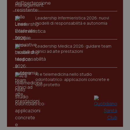
tracking-sites-ironfish-
www.quotidianosanita.it
4
Leadership Infermieristica 2026: nuovi
session-id
settim
2 gior
modelli di responsabilità e autonomia
Leadership Medica 2026: guidare team
_ga
1 anno
Google LLC
mes
clinici ad alte prestazioni
.quotidianosanita.it
AI e telemedicina nello studio
odontoiatrico: applicazioni concrete e
uso protetto