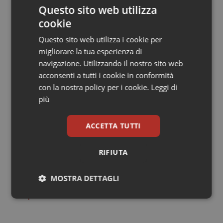
Il rapporto non solo fotografa i progressi, ma fornisce
Questo sito web utilizza
anche un modello di analisi replicabile. La Fip ha messo
cookie
a punto un “Pharmacy-Based Vaccination Assessment
Questo sito web utilizza i cookie per
Tool”, una griglia di valutazione che i Paesi possono
migliorare la tua esperienza di
usare per misurare i propri progressi in sei aree:
navigazione. Utilizzando il nostro sito web
policy, forza lavoro, formazione, finanziamenti, registri
acconsenti a tutti i cookie in conformità
vaccinali e sistemi di qualità.
con la nostra policy per i cookie.
Leggi di
più
L’obiettivo dichiarato è sostenere l’Immunization
Agenda 2030 dell’Oms, che punta a coperture vaccinali
universali. “I farmacisti – conclude il rapporto – sono
ACCETTA TUTTI
ormai attori indispensabili della sanità di prossimità. Il
nostro compito è aiutarli a essere ancora più efficaci”.
RIFIUTA
MOSTRA DETTAGLI
11 Giugno 2026
© Riproduzione riservata
Necessari
Statistici
Marketing