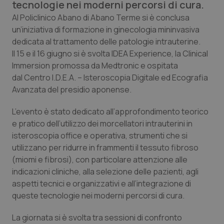
tecnologie nei moderni percorsi di cura.
Calabria
Asma & BPCO
Al Policlinico Abano di Abano Terme si è conclusa
un’iniziativa di formazione in ginecologia mininvasiva
Campania
Car-T
dedicata al trattamento delle patologie intrauterine.
Il 15 e il 16 giugno si è svolta IDEA Experience, la Clinical
Emilia-Romagna
Colesterolo & coronaropatie
Immersion promossa da Medtronic e ospitata
dal Centro I.D.E.A. – Isteroscopia Digitale ed Ecografia
Friuli Venezia Giulia
Dermatite Atopica
Avanzata del presidio aponense.
Lazio
Diabete & glucometri
L’evento è stato dedicato all’approfondimento teorico
e pratico dell’utilizzo dei morcellatori intrauterini in
isteroscopia office e operativa, strumenti che si
Liguria
Disturbi dell’umore
utilizzano per ridurre in frammenti il tessuto fibroso
(miomi e fibrosi), con particolare attenzione alle
Lombardia
Dolore
indicazioni cliniche, alla selezione delle pazienti, agli
aspetti tecnici e organizzativi e all’integrazione di
Marche
Donna & Salute
queste tecnologie nei moderni percorsi di cura.
Molise
Epatiti
La giornata si è svolta tra sessioni di confronto