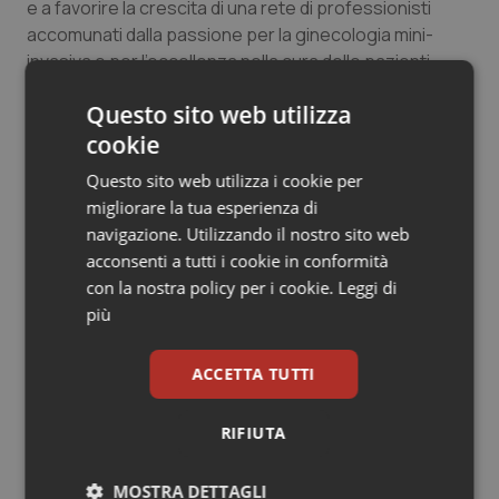
e a favorire la crescita di una rete di professionisti
Salute orale & impianti
accomunati dalla passione per la ginecologia mini-
invasiva e per l’eccellenza nella cura delle pazienti.
Sangue & coagulazione
Questo sito web utilizza
17 Giugno 2026
Tiroide
cookie
© Riproduzione riservata
Questo sito web utilizza i cookie per
Tumore al seno
migliorare la tua esperienza di
navigazione. Utilizzando il nostro sito web
Tumore ovarico
acconsenti a tutti i cookie in conformità
con la nostra policy per i cookie.
Leggi di
Tumori del Polmone & Testa Collo
più
Potrebbe interessarti in
Tumori gastrointestinali
ACCETTA TUTTI
Veneto
Ulcera & Reflusso
RIFIUTA
Che pizza l’Inail…
Vaccini
MOSTRA DETTAGLI