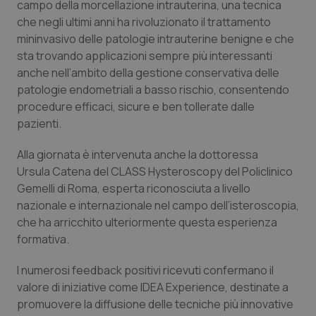
Valle D’Aosta
Oncodermatologia
campo della morcellazione intrauterina, una tecnica
che negli ultimi anni ha rivoluzionato il trattamento
Veneto
Oncoematologia
mininvasivo delle patologie intrauterine benigne e che
sta trovando applicazioni sempre più interessanti
anche nell’ambito della gestione conservativa delle
Oncologia & Nutrizione
patologie endometriali a basso rischio, consentendo
procedure efficaci, sicure e ben tollerate dalle
Psoriasi & pelle
pazienti.
Quotidiano Cardiologia
Alla giornata è intervenuta anche la dottoressa
Ursula Catena del CLASS Hysteroscopy del Policlinico
Quotidiano Chirurgia
Gemelli di Roma, esperta riconosciuta a livello
nazionale e internazionale nel campo dell’isteroscopia,
Quotidiano Oncologia
che ha arricchito ulteriormente questa esperienza
formativa.
Quotidiano Pediatria
I numerosi feedback positivi ricevuti confermano il
valore di iniziative come IDEA Experience, destinate a
Rene & patologie urogenitali
promuovere la diffusione delle tecniche più innovative