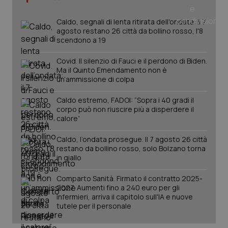
Caldo, segnali di lenta ritirata dell'ondata: il 7
agosto restano 26 città da bollino rosso, l'8
scendono a 19
Covid. Il silenzio di Fauci e il perdono di Biden.
Ma il Quinto Emendamento non è
un’ammissione di colpa
Caldo estremo, FADOI: “Sopra i 40 gradi il
corpo può non riuscire più a disperdere il
calore”
Caldo, l’ondata prosegue. Il 7 agosto 26 città
restano da bollino rosso, solo Bolzano torna
PHPSESSID
Sessio
PHP.net
in giallo
www.quotidianosanita.it
Comparto Sanità. Firmato il contratto 2025-
2027. Aumenti fino a 240 euro per gli
infermieri, arriva il capitolo sull'IA e nuove
tutele per il personale