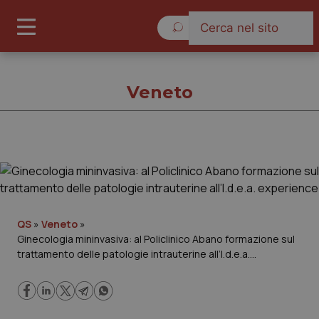
Domenica 9 Agosto 2026
Veneto
Veneto
Cronache
QS
»
Veneto
»
Ginecologia mininvasiva: al Policlinico Abano formazione sul
Governo e Parlamento
trattamento delle patologie intrauterine all’I.d.e.a.
experience
Regioni e Asl
Lavoro e Professioni