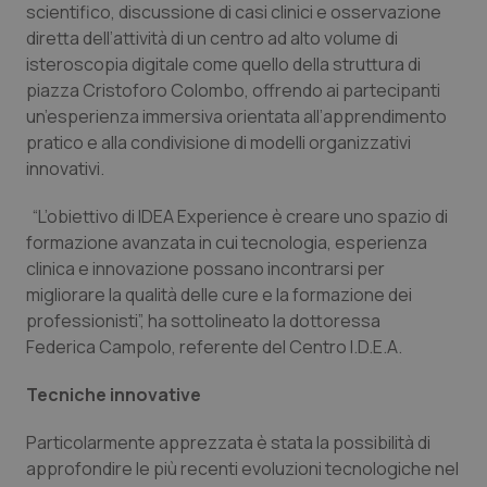
scientifico, discussione di casi clinici e osservazione
Piemonte
HIV
diretta dell’attività di un centro ad alto volume di
isteroscopia digitale come quello della struttura di
piazza Cristoforo Colombo, offrendo ai partecipanti
Provincia Autonoma di Bolzano
Infezioni & Febbre
un’esperienza immersiva orientata all’apprendimento
pratico e alla condivisione di modelli organizzativi
Provincia Autonoma di Trento
Ipertensione & Scompenso
innovativi.
Puglia
Malattie rare
“L’obiettivo di IDEA Experience è creare uno spazio di
formazione avanzata in cui tecnologia, esperienza
Sardegna
Malattia di Crohn & Rettocolite Ulcerosa
clinica e innovazione possano incontrarsi per
migliorare la qualità delle cure e la formazione dei
Sicilia
Neuroscienze & patologie neurodegenerative
professionisti”, ha sottolineato la dottoressa
Federica Campolo, referente del Centro I.D.E.A.
Toscana
Obesità
Tecniche innovative
Umbria
Oftalmologia
Particolarmente apprezzata è stata la possibilità di
approfondire le più recenti evoluzioni tecnologiche nel