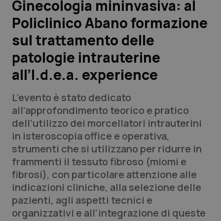
Ginecologia mininvasiva: al
Policlinico Abano formazione
Scienza e Farmaci
sul trattamento delle
Studi e Analisi
patologie intrauterine
all’I.d.e.a. experience
Lettere al direttore
L’evento è stato dedicato
Edizioni Regionali
all’approfondimento teorico e pratico
dell’utilizzo dei morcellatori intrauterini
QS Pro
in isteroscopia office e operativa,
strumenti che si utilizzano per ridurre in
Professionisti Sanitari.AI
frammenti il tessuto fibroso (miomi e
fibrosi), con particolare attenzione alle
Abruzzo
QS Pro Gold
indicazioni cliniche, alla selezione delle
pazienti, agli aspetti tecnici e
QS Club
Newsletter
Basilicata
Artrite & artrosi
organizzativi e all’integrazione di queste