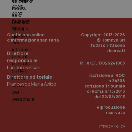
Quotidiano online
Copyright 2013-2026
d'informazione sanitaria
© Homnya Srl
Tutti i diritti sono
riservati
Direttore
responsabile
P.I. e C.F. 13026241003
_ga_KM60CM4NPH
.quotidianosanita.it
1 anno
Luciano Fassari
mes
Iscrizione al ROC
Direttore editoriale
n.34308
Francesco Maria Avitto
Iscrizione Tribunale
di Roma n.115/2013
del 22/05/2013
Riproduzione
riservata
Fornitore
/
Nome
Scadenza
Descrizion
Dominio
Privacy Policy
Nome
Fornitore
/
Dominio
Scadenza
Des