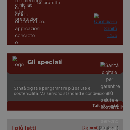
uso protetto
tracking-sites-ironfish-
www.quotidianosanita.it
4
tracking-enable
settim
2 gior
tracking-sites-ironfish-
www.quotidianosanita.it
4
session-id
settim
2 gior
Gli speciali
_ga
1 anno
Google LLC
mes
.quotidianosanita.it
Sanità digitale per garantire più salute e
sostenibilità. Ma servono standard e condivisione
Tutti gli speciali
I più letti
[7 giorni]
[30 giorni]