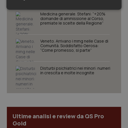
Necessari
Statistici
Marketing
Medicina generale. Stefani: “+20%
domande di ammissione al Corso,
premiate le scelte della Regione”
Veneto. Arrivano i mmg nelle Case di
Comunità. Soddisfatto Gerosa:
“Come promesso, si parte”
Necessari
Statistici
Marketing
I cookie necessari contribuiscono a rendere fruibile il
sito web abilitandone funzionalità di base quali la
Disturbi psichiatrici nei minori: numeri
navigazione sulle pagine e l'accesso alle aree
in crescita e molte incognite
protette del sito. Il sito web non è in grado di
funzionare correttamente senza questi cookie.
Nome
Fornitore
/
Dominio
Scaden
VISITOR_PRIVACY_METADATA
5 mesi
YouTube
settim
.youtube.com
Ultime analisi e review da QS Pro
Gold