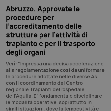
Abruzzo. Approvate le
Scienza e Farmaci
procedure per
l’accreditamento delle
Studi e Analisi
strutture per l’attività di
Lettere al direttore
trapianto e per il trasporto
Edizioni Regionali
degli organi
QS Pro
Verì: “Impressa una decisa accelerazione
alla regolamentazione così da uniformare
Professionisti Sanitari.AI
le procedure adottate nelle diverse Asl
con il coordinamento del Centro
regionale Trapianti dell’ospedale
Abruzzo
QS Pro Gold
dell’Aquila. E’ fondamentale disciplinare
QS Club
Newsletter
le modalità operative, soprattutto in
Basilicata
Artrite & artrosi
simili situazioni, dove la tempestività è