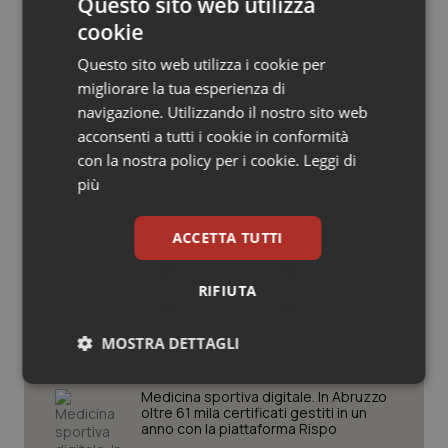
Questo sito web utilizza
Salute orale & impianti
cookie
Questo sito web utilizza i cookie per
Sangue & coagulazione
migliorare la tua esperienza di
Potrebbe interessarti in
navigazione. Utilizzando il nostro sito web
Tiroide
acconsenti a tutti i cookie in conformità
Abruzzo
con la nostra policy per i cookie.
Leggi di
Tumore al seno
più
Prevenzione della meningite B tra gli
adolescenti: vaccinazione gratuita in
Tumore ovarico
ACCETTA TUTTI
Abruzzo
Tumori del Polmone & Testa Collo
RIFIUTA
Le liste d’attesa e i dati del I
semestre 2026. Singolarità o
Tumori gastrointestinali
cambiamento epidemiologico?
MOSTRA DETTAGLI
Ulcera & Reflusso
Necessari
Statistici
Marketing
Medicina sportiva digitale. In Abruzzo
oltre 61 mila certificati gestiti in un
anno con la piattaforma Rispo
Vaccini