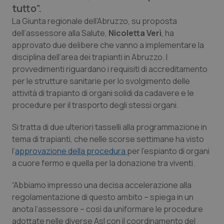
tutto”.
Calabria
Asma & BPCO
La Giunta regionale dell’Abruzzo, su proposta
dell’assessore alla Salute,
Campania
Car-T
Nicoletta Verì
, ha
approvato due delibere che vanno a implementare la
disciplina dell’area dei trapianti in Abruzzo. I
Emilia-Romagna
Colesterolo & coronaropatie
provvedimenti riguardano i requisiti di accreditamento
per le strutture sanitarie per lo svolgimento delle
Friuli Venezia Giulia
Dermatite Atopica
attività di trapianto di organi solidi da cadavere e le
procedure per il trasporto degli stessi organi.
Lazio
Diabete & glucometri
Si tratta di due ulteriori tasselli alla programmazione in
Liguria
Disturbi dell’umore
tema di trapianti, che nelle scorse settimane ha visto
l’
approvazione della procedura
per l’espianto di organi
a cuore fermo e quella per la donazione tra viventi.
Lombardia
Dolore
“Abbiamo impresso una decisa accelerazione alla
Marche
Donna & Salute
regolamentazione di questo ambito – spiega in un
anota l’assessore – così da uniformare le procedure
Molise
Epatiti
adottate nelle diverse Asl con il coordinamento del