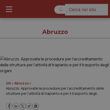
Giovedì 6 Agosto 2026
Abruzzo
Abruzzo
Cronache
Governo e Parlamento
QS
»
Abruzzo
»
Abruzzo. Approvate le procedure per l’accreditamento delle
strutture per l’attività di trapianto e per il trasporto degli
Regioni e Asl
organi
Lavoro e Professioni