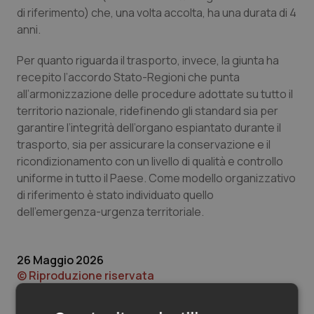
Valle D’Aosta
Oncodermatologia
di riferimento) che, una volta accolta, ha una durata di 4
anni.
Veneto
Oncoematologia
Per quanto riguarda il trasporto, invece, la giunta ha
Oncologia & Nutrizione
recepito l’accordo Stato-Regioni che punta
all’armonizzazione delle procedure adottate su tutto il
territorio nazionale, ridefinendo gli standard sia per
Psoriasi & pelle
garantire l’integrità dell’organo espiantato durante il
trasporto, sia per assicurare la conservazione e il
Quotidiano Cardiologia
ricondizionamento con un livello di qualità e controllo
uniforme in tutto il Paese. Come modello organizzativo
Quotidiano Chirurgia
di riferimento è stato individuato quello
dell’emergenza-urgenza territoriale.
Quotidiano Oncologia
Quotidiano Pediatria
26 Maggio 2026
© Riproduzione riservata
Rene & patologie urogenitali