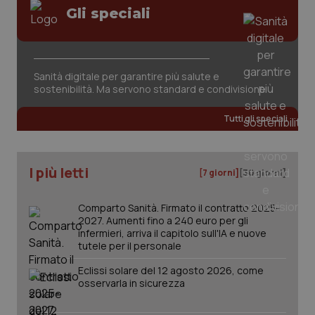
Gli speciali
tracking-sites-ironfish-
www.quotidianosanita.it
4
session-id
settim
2 gior
Sanità digitale per garantire più salute e
sostenibilità. Ma servono standard e condivisione
_ga
1 anno
Google LLC
mes
.quotidianosanita.it
Tutti gli speciali
I più letti
[7 giorni]
[30 giorni]
Comparto Sanità. Firmato il contratto 2025-
2027. Aumenti fino a 240 euro per gli
infermieri, arriva il capitolo sull'IA e nuove
tutele per il personale
Eclissi solare del 12 agosto 2026, come
osservarla in sicurezza