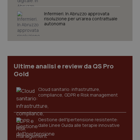
Infermieri. In Abruzzo approvata
risoluzione per un’area contrattuale
autonoma
Necessari
Statistici
Marketing
I cookie necessari contribuiscono a rendere fruibile il
sito web abilitandone funzionalità di base quali la
navigazione sulle pagine e l'accesso alle aree
protette del sito. Il sito web non è in grado di
funzionare correttamente senza questi cookie.
Ultime analisi e review da QS Pro
Nome
Fornitore
/
Dominio
Scaden
Gold
VISITOR_PRIVACY_METADATA
5 mesi
YouTube
settim
.youtube.com
Cloud sanitario: infrastrutture,
compliance, GDPR e Risk management
Gestione dell'Ipertensione resistente:
dalle Linee Guida alle terapie innovative