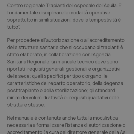
Centro regionale Trapianti dell’ospedale dell’Aquila. E’
Piemonte
HIV
fondamentale disciplinare le modalità operative,
soprattutto in simili situazioni, dove la tempestività è
Provincia Autonoma di Bolzano
Infezioni & Febbre
tutto”.
Per procedere all’autorizzazione o all’accreditamento
Provincia Autonoma di Trento
Ipertensione & Scompenso
delle strutture sanitarie che si occupano di trapianti è
stato elaborato, in collaborazione con l’Agenzia
Puglia
Malattie rare
Sanitaria Regionale, un manuale tecnico dove sono
riportati i requisiti generali, gestionali e organizzativi
Sardegna
Malattia di Crohn & Rettocolite Ulcerosa
della sede; quelli specifici per tipo d’organo; le
caratteristiche del reparto operatorio, della degenza
Sicilia
Neuroscienze & patologie neurodegenerative
post trapianto e della sterilizzazione; gli standard
minimi dei volumi di attività e i requisiti qualitativi delle
Toscana
Obesità
strutture stesse.
Nel manuale è contenuta anche tutta la modulistica
Umbria
Oftalmologia
necessaria a formalizzare l’istanza di autorizzazione o
accreditamento (a cura del direttore generale della Asl