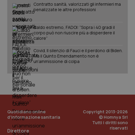
Contratto sanità, valorizzati gli infermieri ma
penalizzate le altre professioni
Caldo estremo, FADOI: “Sopra i 40 gradi il
corpo può non riuscire più a disperdere il
calore”
Covid. Il silenzio di Fauci e il perdono di Biden.
Ma il Quinto Emendamento non è
PHPSESSID
un’ammissione di colpa
Sessio
PHP.net
www.quotidianosanita.it
Quotidiano online
Copyright 2013-2026
d'informazione sanitaria
© Homnya Srl
Tutti i diritti sono
riservati
Direttore