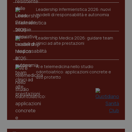
Leadership Infermieristica 2026: nuovi
modelli di responsabilità e autonomia
CookieScriptConsent
5 mesi
CookieScript
Leadership Medica 2026: guidare team
settim
www.quotidianosanita.it
clinici ad alte prestazioni
AI e telemedicina nello studio
odontoiatrico: applicazioni concrete e
uso protetto
tracking-sites-ironfish-
www.quotidianosanita.it
4
tracking-enable
settim
2 gior