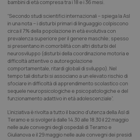
bambini di età compresa tra i 18 e i 36 mesi.
Calabria
Asma & BPCO
“Secondo studi scientifici internazionali – spiega la Asl
Campania
Car-T
in una nota – i disturbi primari di linguaggio colpiscono
circa il 7% della popolazione in età evolutiva con
Emilia-Romagna
Colesterolo & coronaropatie
prevalenza superiore per il genere maschile; spesso
si presentano in comorbilità con altri disturbi del
Friuli Venezia Giulia
Dermatite Atopica
neurosviluppo (disturbi della coordinazione motoria e
difficoltà attentive o autoregolazione
comportamentale, ritardi globali di sviluppo). Nel
Lazio
Diabete & glucometri
tempo tali disturbi si associano a un elevato rischio di
sfociare in difficoltà di apprendimento scolastico con
Liguria
Disturbi dell’umore
sequele neuropsicologiche e psicopatologiche e del
funzionamento adattivo in età adolescenziale”.
Lombardia
Dolore
L’iniziativa è rivolta a tutto il bacino d’utenza della Asl di
Marche
Donna & Salute
Teramo e si svolgerà dalle 14.30 alle 18.30 il 22 maggio
nelle aule convegni degli ospedali di Teramo e
Molise
Epatiti
Giulianova e il 29 maggio nelle aule convegni dei presidi