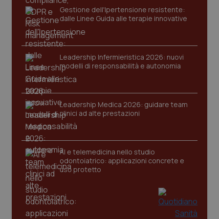
Gestione dell'Ipertensione resistente:
dalle Linee Guida alle terapie innovative
Leadership Infermieristica 2026: nuovi
modelli di responsabilità e autonomia
CookieScriptConsent
5 mesi
CookieScript
settim
www.quotidianosanita.it
Leadership Medica 2026: guidare team
clinici ad alte prestazioni
AI e telemedicina nello studio
odontoiatrico: applicazioni concrete e
uso protetto
tracking-sites-ironfish-
www.quotidianosanita.it
4
tracking-enable
settim
2 gior