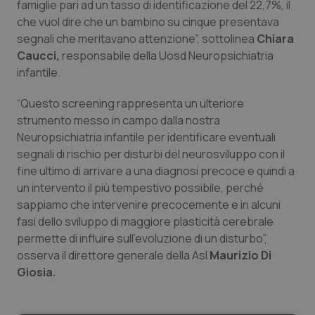
Valle D’Aosta
Oncodermatologia
famiglie pari ad un tasso di identificazione del 22,7%, il
che vuol dire che un bambino su cinque presentava
Veneto
Oncoematologia
segnali che meritavano attenzione”, sottolinea
Chiara
Caucci,
responsabile della Uosd Neuropsichiatria
infantile.
Oncologia & Nutrizione
“Questo screening rappresenta un ulteriore
Psoriasi & pelle
strumento messo in campo dalla nostra
Neuropsichiatria infantile per identificare eventuali
Quotidiano Cardiologia
segnali di rischio per disturbi del neurosviluppo con il
fine ultimo di arrivare a una diagnosi precoce e quindi a
Quotidiano Chirurgia
un intervento il più tempestivo possibile, perché
sappiamo che intervenire precocemente e in alcuni
Quotidiano Oncologia
fasi dello sviluppo di maggiore plasticità cerebrale
permette di influire sull’evoluzione di un disturbo”,
osserva il direttore generale della Asl
Maurizio Di
Quotidiano Pediatria
Giosia.
Rene & patologie urogenitali