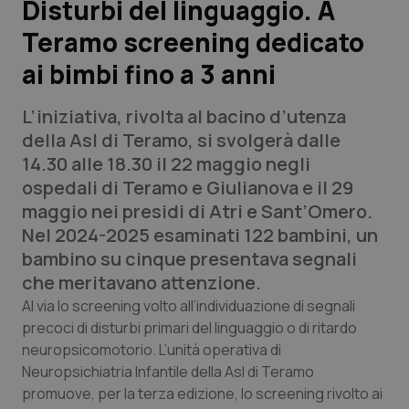
Disturbi del linguaggio. A
Teramo screening dedicato
Scienza e Farmaci
ai bimbi fino a 3 anni
Studi e Analisi
L’iniziativa, rivolta al bacino d’utenza
Lettere al direttore
della Asl di Teramo, si svolgerà dalle
14.30 alle 18.30 il 22 maggio negli
Edizioni Regionali
ospedali di Teramo e Giulianova e il 29
maggio nei presidi di Atri e Sant’Omero.
QS Pro
Nel 2024-2025 esaminati 122 bambini, un
bambino su cinque presentava segnali
Professionisti Sanitari.AI
che meritavano attenzione.
Al via lo screening volto all’individuazione di segnali
Abruzzo
QS Pro Gold
precoci di disturbi primari del linguaggio o di ritardo
neuropsicomotorio. L’unità operativa di
QS Club
Newsletter
Neuropsichiatria Infantile della Asl di Teramo
Basilicata
Artrite & artrosi
promuove, per la terza edizione, lo screening rivolto ai