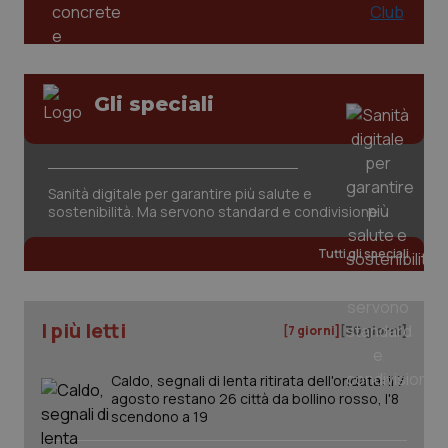
tracking-sites-ironfish-
www.quotidianosanita.it
4
session-id
settim
Gli speciali
2 gior
_ga
1 anno
Google LLC
Sanità digitale per garantire più salute e
mes
.quotidianosanita.it
sostenibilità. Ma servono standard e condivisione
Tutti gli speciali
I più letti
[7 giorni]
[30 giorni]
Caldo, segnali di lenta ritirata dell'ondata: il 7
agosto restano 26 città da bollino rosso, l'8
scendono a 19