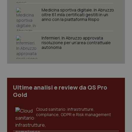
Medicina sportiva digitale. In Abruzzo
oltre 61 mila certificati gestiti in un
anno con la piattaforma Rispo
Necessari
Statistici
Marketing
Infermieri. In Abruzzo approvata
risoluzione per un’area contrattuale
I cookie necessari contribuiscono a rendere fruibile il
autonoma
sito web abilitandone funzionalità di base quali la
navigazione sulle pagine e l'accesso alle aree
protette del sito. Il sito web non è in grado di
funzionare correttamente senza questi cookie.
Nome
Fornitore
/
Dominio
Scaden
VISITOR_PRIVACY_METADATA
5 mesi
YouTube
Ultime analisi e review da QS Pro
settim
.youtube.com
Gold
Cloud sanitario: infrastrutture,
compliance, GDPR e Risk management