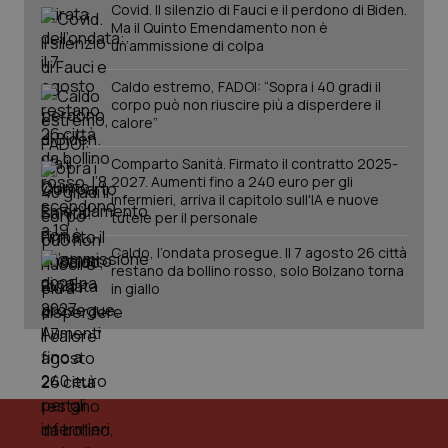
Covid. Il silenzio di Fauci e il perdono di Biden.
Ma il Quinto Emendamento non è
un’ammissione di colpa
Caldo estremo, FADOI: “Sopra i 40 gradi il
corpo può non riuscire più a disperdere il
calore”
Comparto Sanità. Firmato il contratto 2025-
2027. Aumenti fino a 240 euro per gli
infermieri, arriva il capitolo sull'IA e nuove
tutele per il personale
PHPSESSID
Sessio
PHP.net
Caldo, l’ondata prosegue. Il 7 agosto 26 città
www.quotidianosanita.it
restano da bollino rosso, solo Bolzano torna
in giallo