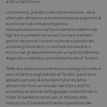
di Atri e Sant’Omero.
Piemonte
HIV
Lo screening, gratuito e senza prenotazione, verrà
effettuato attraverso la somministrazione ai genitori di
Provincia Autonoma di Bolzano
Infezioni & Febbre
questionari sullo sviluppo linguistico,
neuropsicomotorio e sul funzionamento adattivo dei
Provincia Autonoma di Trento
Ipertensione & Scompenso
figli. Non è pertanto necessario portare i bambini. I
genitori dei piccoli i cui test risulteranno positivi allo
Puglia
Malattie rare
screening riceveranno, in una fase successiva, a
mezzo mail, gli appuntamenti per un approfondimento
Sardegna
Malattia di Crohn & Rettocolite Ulcerosa
diagnostico nella Neuropsichiatria Infantile di Teramo.
“Nelle due edizioni precedenti lo screening si è svolto a
Sicilia
Neuroscienze & patologie neurodegenerative
piazza Martiri e negli asili nido di Teramo, quest’anno
abbiamo pensato di estendere tutta l’iniziativa
Toscana
Obesità
all’intero territorio provinciale. Nel 2024 e 2025 lo
screening sui disturbi del linguaggio ha identificato in
Umbria
Oftalmologia
totale 30 bambini a rischio per un disturbo dello
sviluppo su 122 esaminati tramite i questionari alle