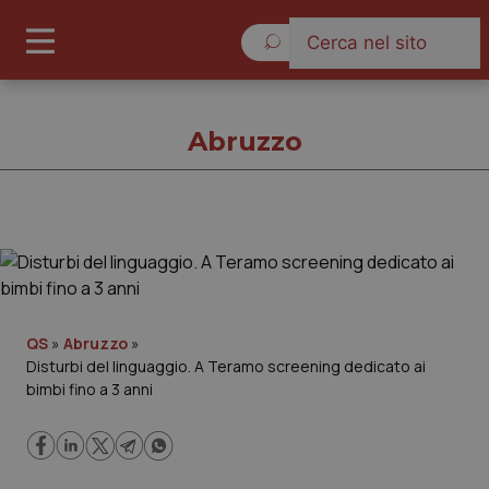
Sabato 8 Agosto 2026
Abruzzo
Abruzzo
Cronache
QS
»
Abruzzo
»
Disturbi del linguaggio. A Teramo screening dedicato ai
Governo e Parlamento
bimbi fino a 3 anni
Regioni e Asl
Lavoro e Professioni