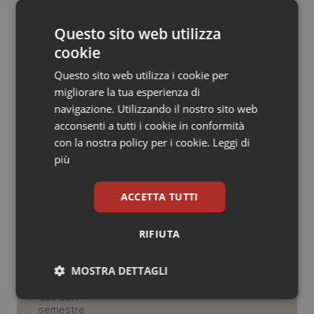
18 Maggio 2026
Salute orale & impianti
© Riproduzione riservata
Questo sito web utilizza
cookie
Sangue & coagulazione
Questo sito web utilizza i cookie per
Tiroide
migliorare la tua esperienza di
navigazione. Utilizzando il nostro sito web
Tumore al seno
acconsenti a tutti i cookie in conformità
Potrebbe interessarti in
con la nostra policy per i cookie.
Leggi di
Abruzzo
più
Tumore ovarico
ACCETTA TUTTI
Tumori del Polmone & Testa Collo
Prevenzione della meningite B tra gli
adolescenti: vaccinazione gratuita in
Abruzzo
Tumori gastrointestinali
RIFIUTA
Ulcera & Reflusso
MOSTRA DETTAGLI
Le liste d’attesa e i dati del I
semestre 2026. Singolarità o
cambiamento epidemiologico?
Necessari
Statistici
Marketing
Vaccini