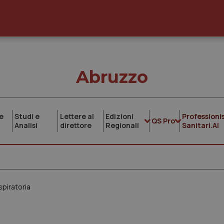
Abruzzo
e
Studi e
Lettere al
Edizioni
Professionis
QS Pro
Analisi
direttore
Regionali
Sanitari.AI
spiratoria