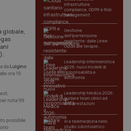
infrastrutture,
compliance, GDPR e Risk
management
 globale,
Gestione
dell'Ipertensione
ogas
resistente: dalle Linee
iani
Guida alle terapie
innovative
).
Leadership Infermieristica
ta da
Luigino
2026: nuovi modelli di
responsabilità e
lle ore 19,
autonomia
test,
Leadership Medica 2026:
guidare team clinici ad
 per nota 99
alte prestazioni
tato possibile
AI e telemedicina nello
studio odontoiatrico:
orio