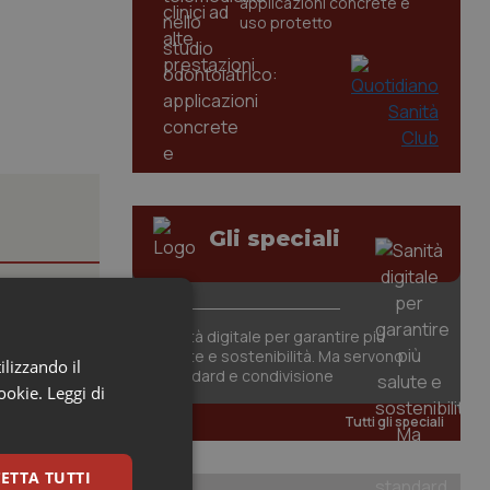
applicazioni concrete e
uso protetto
Gli speciali
iste
Sanità digitale per garantire più
salute e sostenibilità. Ma servono
ilizzando il
nte della
standard e condivisione
cookie.
Leggi di
Tutti gli speciali
ETTA TUTTI