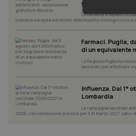
gratuita in Abruz
Un recente e severo focolaio
Neces
pubblica europea sul rischio della malattia meningococcica in
Farmaci. Puglia, d
di un equivalente
La Regione Puglia ha messo 
da medici per effettuare la 
I cookie necessari con
e l'accesso alle aree 
Nome
Influenza. Dal 1° 
VISITOR_PRIVACY_
Lombardia
La campagna vaccinale anti
2026, con conclusione prevista per il 31 marzo 2027, salvo div
CookieScriptConse