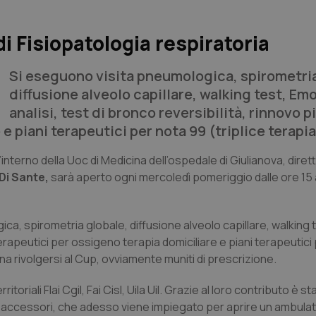
di Fisiopatologia respiratoria
Si eseguono visita pneumologica, spirometria
diffusione alveolo capillare, walking test, Em
analisi, test di bronco reversibilità, rinnovo p
e piani terapeutici per nota 99 (triplice terapia
’interno della Uoc di Medicina dell’ospedale di Giulianova, diret
Di Sante,
sarà aperto ogni mercoledì pomeriggio dalle ore 15 a
ca, spirometria globale, diffusione alveolo capillare, walking 
terapeutici per ossigeno terapia domiciliare e piani terapeutici
a rivolgersi al Cup, ovviamente muniti di prescrizione.
riali Flai Cgil, Fai Cisl, Uila Uil. Grazie al loro contributo è s
 accessori, che adesso viene impiegato per aprire un ambulat