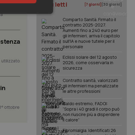
I più letti
[7 giorni]
[30 giorni]
tà
keting
Comparto Sanità. Firmato il
contratto 2025-2027.
Aumenti fino a 240 euro per
gli infermieri, arriva il capitolo
istenza
sull'IA e nuove tutele per il
personale
Eclissi solare del 12 agosto
utilizzato
2026, come osservarla in
sicurezza
igazione sulle pagine
kie.
Contratto sanità, valorizzati
gli infermieri ma penalizzate
in
le altre professioni
er memorizzare le
utente per la loro
 dati sul consenso
Caldo estremo, FADOI:
itiche e
1° ottobre
tendo che le loro
“Sopra i 40 gradi il corpo può
ssioni future.
non riuscire più a disperdere
il calore”
l servizio Cookie-
erenze di consenso
sario che il banner
Fibromialgia. Identificati 26
funzioni