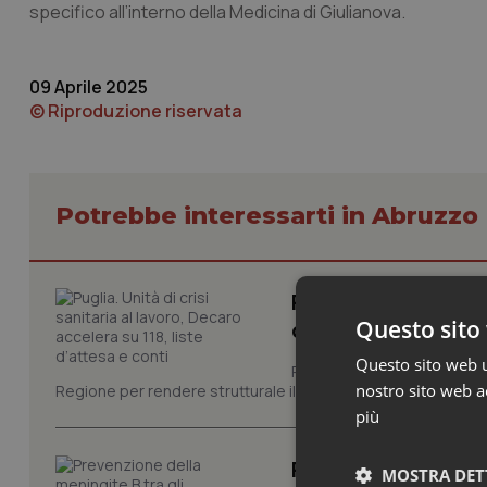
specifico all’interno della Medicina di Giulianova.
09 Aprile 2025
© Riproduzione riservata
Potrebbe interessarti in Abruzzo
Puglia. Unità di cri
Questo sito 
d’attesa e conti
Questo sito web ut
Prima riunione, ieri in Pugli
nostro sito web ac
Regione per rendere strutturale il monitoraggio e il controllo 
più
Prevenzione della 
MOSTRA DET