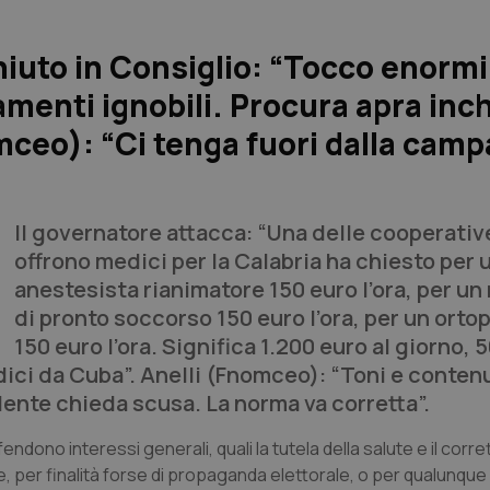
hiuto in Consiglio: “Tocco enormi
amenti ignobili. Procura apra inc
omceo): “Ci tenga fuori dalla cam
Il governatore attacca: “Una delle cooperativ
offrono medici per la Calabria ha chiesto per 
anestesista rianimatore 150 euro l’ora, per u
di pronto soccorso 150 euro l’ora, per un orto
150 euro l’ora. Significa 1.200 euro al giorno, 
dici da Cuba”. Anelli (Fnomceo): “Toni e contenu
idente chieda scusa. La norma va corretta”.
ifendono interessi generali, quali la tutela della salute e il corr
per finalità forse di propaganda elettorale, o per qualunque 