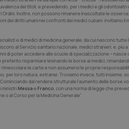
uivalenza dei titoli, e prevedendo, per i medici e gli odontoiatri 
nt
5 mesi 3
Questo cookie viene utilizzato da
CookieScript
settimane
Script.com per ricordare le pref
www.quotidianosanita.it
ostri Ordini. Inoltre, non possono rimanere inascoltate le osserva
sui cookie dei visitatori. È neces
 dei diritti umani nei confronti dei medici cubani: invitiamo il 
dei cookie di Cookie-Script.com 
correttamente.
ish-
www.quotidianosanita.it
4
Questo cookie è impostato dall'a
settimane
abilitare il sistema di tracking a
ecialisti e di medici di medicina generale, da cui nascono tutte 
2 giorni
scono al Servizio sanitario nazionale, medici stranieri, e, più 
ish-
www.quotidianosanita.it
4
Questo cookie è impostato dall'a
settimane
assegnare un identificatore generi
er anni di poter accedere alle scuole di specializzazione – nasce
2 giorni
preferito risparmiare lesinando le borse ai medici, rimandando
1 anno 1
Questo nome di cookie è associa
Google LLC
r rimescolare le carte e non assumersi le proprie responsabilit
mese
Universal Analytics, che è un a
.quotidianosanita.it
significativo del servizio di ana
no, per loro natura, estranei. Troviamo invece, tutti insieme, so
utilizzato da Google. Questo cook
e. Cominciando dal rendere strutturale l’aumento delle borse vo
per distinguere utenti unici as
generato in modo casuale come i
i ministri
Messa
e
Franco
, con una norma di legge che preved
cliente. È incluso in ogni richiest
sito e utilizzato per calcolare i dat
one o al Corso per la Medicina Generale”.
sessioni e campagne per i rapporti 
Sessione
Cookie generato da applicazioni 
PHP.net
linguaggio PHP. Si tratta di un id
www.quotidianosanita.it
generico utilizzato per mantenere 
sessione utente. Normalmente 
generato in modo casuale, il mod
utilizzato può essere specifico pe