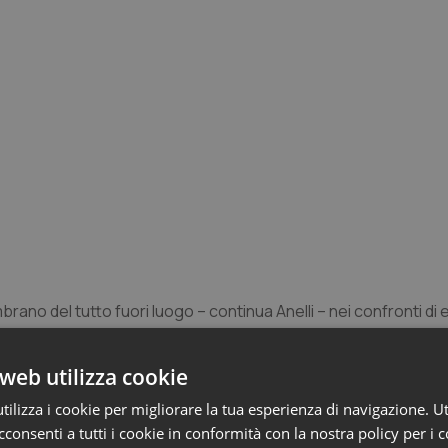
mbrano del tutto fuori luogo – continua Anelli – nei confronti di 
resse di parte, come dimostrato nella gestione della pandemia. 
te chieda scusa a chi, come noi, come gli Ordini, come la Fn
web utilizza cookie
lla politica, contro le disuguaglianze e per la tutela della salu
ilizza i cookie per migliorare la tua esperienza di navigazione. Ut
tato alla luce un problema importante – aggiunge il presidente 
consenti a tutti i cookie in conformità con la nostra policy per i 