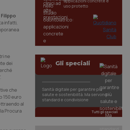
applicazioni concrete e
uso protetto
,
Filippo
a infatti,
emporanea
ri ne
Gli speciali
ute dei
Perché
.
Sanità digitale per garantire più
ative che
salute e sostenibilità. Ma servono
so 150 euro
standard e condivisione
ottraendo al
 la Procura
Tutti gli speciali