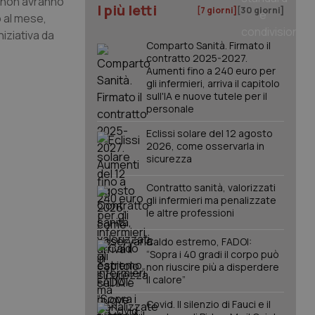
o non avranno
I più letti
[7 giorni]
[30 giorni]
o al mese,
iziativa da
Comparto Sanità. Firmato il
contratto 2025-2027.
Aumenti fino a 240 euro per
gli infermieri, arriva il capitolo
sull'IA e nuove tutele per il
personale
Eclissi solare del 12 agosto
2026, come osservarla in
sicurezza
Contratto sanità, valorizzati
gli infermieri ma penalizzate
le altre professioni
Caldo estremo, FADOI:
“Sopra i 40 gradi il corpo può
non riuscire più a disperdere
il calore”
Covid. Il silenzio di Fauci e il