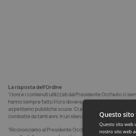
La risposta dell’Ordine
“I toni e i contenuti utilizzati dal Presidente Occhiuto ci se
hanno sempre fatto il loro dovere, al di sopra di ogni inte
aspettiamo pubbliche scuse. Ci aspettiamo che il Presiden
Questo sito 
combatte da tanti anni, in un silenzio assordante da parte de
Questo sito web ut
“Riconosciamo al Presidente Occhiuto il merito di aver por
nostro sito web ac