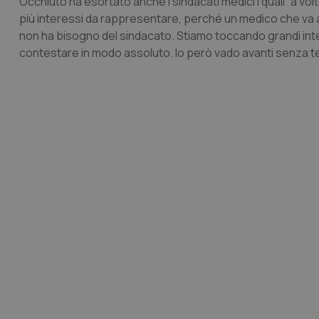
Occhiuto ha esortato anche i sindacati medici i quali “a 
più interessi da rappresentare, perché un medico che va a 
non ha bisogno del sindacato. Stiamo toccando grandi inte
contestare in modo assoluto. Io però vado avanti senza t