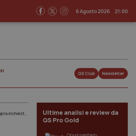
6 Agosto 2026
21:00
ti
QS Club
Newsletter
Ultime analisi e review da
Medici cubani in Calabria. Occhiuto in Consiglio: “Tocco enormi interessi, dall’Ordine comportamenti ignobili. Procura apra inchiesta sulle cooperative”. Anelli (Fnomceo): “Ci tenga fuori dalla campagna elettorale”
QS Pro Gold
Cloud sanitario: