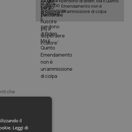
perdono di Biden. Ma il Quinto
Emendamento non è
un’ammissione di colpa
enti che
Ci
omceo,
te”.
ilizzando il
degli Ordini
cookie.
Leggi di