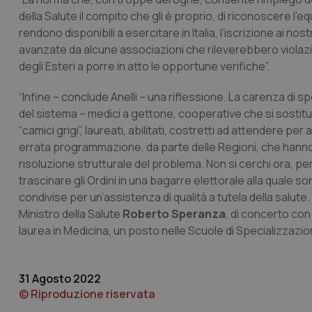
della Salute il compito che gli è proprio, di riconoscere l’eq
CookieScriptConse
rendono disponibili a esercitare in Italia, l’iscrizione ai n
avanzate da alcune associazioni che rileverebbero violazioni
degli Esteri a porre in atto le opportune verifiche”.
tracking-sites-ironf
tracking-enable
“Infine – conclude Anelli – una riflessione. La carenza di sp
del sistema – medici a gettone, cooperative che si sostitui
tracking-sites-ironf
session-id
“camici grigi”, laureati, abilitati, costretti ad attendere p
errata programmazione, da parte delle Regioni, che hanno 
_ga
risoluzione strutturale del problema. Non si cerchi ora, pe
trascinare gli Ordini in una bagarre elettorale alla quale so
condivise per un’assistenza di qualità a tutela della salut
Ministro della Salute
Roberto Speranza
, di concerto con 
laurea in Medicina, un posto nelle Scuole di Specializzazi
PHPSESSID
31 Agosto 2022
© Riproduzione riservata