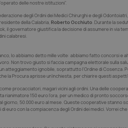
’operato delle nostre istituzioni”.
derazione degli Ordini dei Medici Chirurghi e degli Odontoiatri
Presidente della Calabria,
Roberto Occhiuto
. Durante la sedut
, il governatore giustifica la decisione di assumere in via t
ini calabresi.
anco, lo abbiamo detto mille volte: abbiamo fatto concorsi e alt
voro. Non trovo giusto si faccia campagna elettorale sulla sal
to un atteggiamento ignobile, soprattutto l’Ordine di Cosenza. 
e la Procura aprisse un’inchiesta, per chiarire questi aspetti”
“come procacciatori, magari vicini agli ordini. Una delle cooper
ta rianimatore 150 euro l’ora, per un medico di pronto soccor
uro al giorno, 50.000 euro al mese. Queste cooperative stanno s
ni di euro con la compiacenza degli Ordini dei medici. Vorrei che