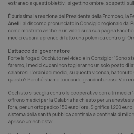
estraneo a questi obiettivi, si gettino ombre, sospetti, sull
È durissima la reazione del Presidente della Fnomceo, la Fe
Anelli
, al discorso pronunciato in Consiglio regionale dal 
come mostrato anche in un video sulla sua pagina Facebook
medici cubani, aprendo di fatto una polemica contro gli Ord
L’attacco del governatore
Forte la foga di Occhiuto nel video e in Consiglio: “Sono st
faremo, i medici cubani non toglieranno un solo posto di la
calabresi. L’ordini dei medici, su questa vicenda, ha tenu
questo? Perché stiamo toccando grandi interessi. Vorrei ch
Occhiuto si scaglia contro le cooperative con altri medici 
offrono medici per la Calabria ha chiesto per un anestesis
l’ora, per un ortopedico 150 euro l’ora. Significa 1.200 e
sistema della sanità pubblica centinaia e centinaia di milio
aprisse un’inchiesta”.