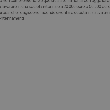
volte non comprendono. Se questo sistema non si corregge lor
lavorare in una società interinale a 20.000 euro o 50.000 eur
ressi che reagiscono facendo diventare questa iniziativa un’in
entennamenti”.