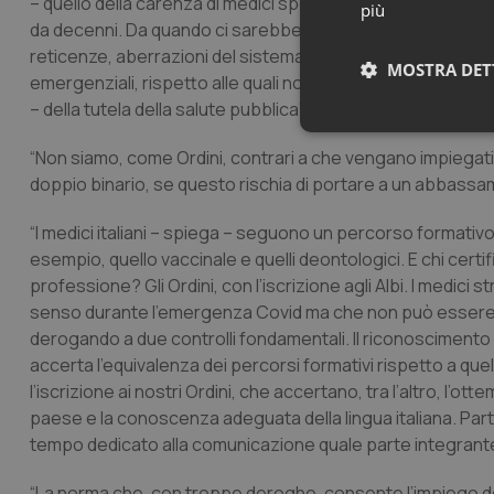
– quello della carenza di medici specialisti, che, come O
più
da decenni. Da quando ci sarebbero stati i tempi per evit
reticenze, aberrazioni del sistema, come i medici a gettone
MOSTRA DET
emergenziali, rispetto alle quali non possiamo, ancora una 
– della tutela della salute pubblica”.
Neces
“Non siamo, come Ordini, contrari a che vengano impiegati,
doppio binario, se questo rischia di portare a un abbassame
“I medici italiani – spiega – seguono un percorso formativo 
esempio, quello vaccinale e quelli deontologici. E chi certi
professione? Gli Ordini, con l’iscrizione agli Albi. I medici
senso durante l’emergenza Covid ma che non può esser
I cookie necessari con
derogando a due controlli fondamentali. Il riconoscimento de
e l'accesso alle aree 
accerta l’equivalenza dei percorsi formativi rispetto a quell
Nome
l’iscrizione ai nostri Ordini, che accertano, tra l’altro, l’o
paese e la conoscenza adeguata della lingua italiana. Par
VISITOR_PRIVACY_
tempo dedicato alla comunicazione quale parte integrante 
“La norma che, con troppe deroghe, consente l’impiego dei