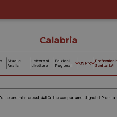
Calabria
e
Studi e
Lettere al
Edizioni
Professionis
QS Pro
Analisi
direttore
Regionali
Sanitari.AI