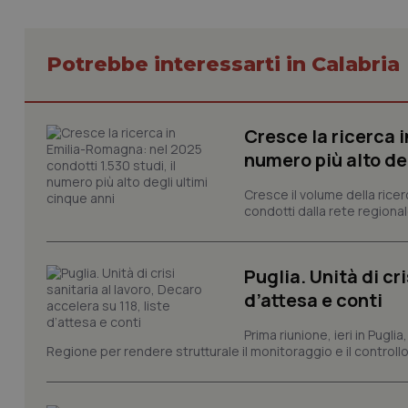
_ga_KM60CM4NPH
Potrebbe interessarti in Calabria
Nome
Cresce la ricerca i
Nome
VISITOR_INFO1_LIV
numero più alto de
_ga_0VMQEQKQ1N
Cresce il volume della ricer
condotti dalla rete regionale
__Secure-YNID
Puglia. Unità di cri
d’attesa e conti
YSC
Prima riunione, ieri in Pugli
__Secure-
Regione per rendere strutturale il monitoraggio e il controllo 
ROLLOUT_TOKEN
tracking-sites-