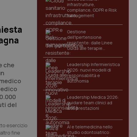
infrastrutture,
compliance, GDPR e Risk
management
hiesta
Gestione
pagna
dell'Ipertensione
resistente: dalle Linee
Guida alle terapie
innovative
e che
Leadership Infermieristica
2026: nuovi modelli di
un
responsabilità e
n medico
autonomia
pedico
50.000
Leadership Medica 2026:
guidare team clinici ad
ti del
alte prestazioni
etto esercizio
AI e telemedicina nello
altro fine
studio odontoiatrico: