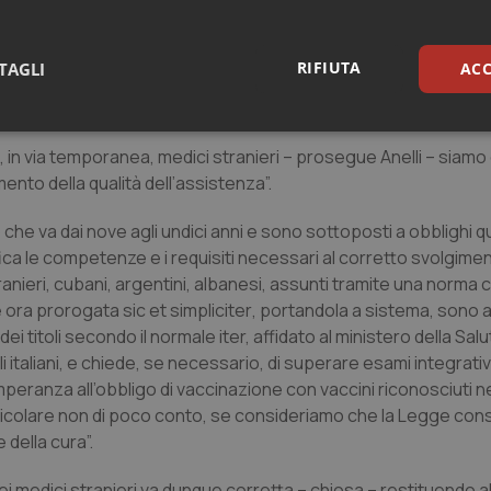
rdini e come Fnomceo, denunciamo e preannunciamo, anche qui i
are il peggio. Problema che ha portato a quelle che abbiamo de
 gestiti dalle cooperative. E che porta ora a cercare in fretta 
RIFIUTA
TAGLI
ACC
volta, tacere le nostre perplessità, sempre con l’obiettivo ult
sari
Statistici
Mar
 in via temporanea, medici stranieri – prosegue Anelli – siamo 
nto della qualità dell’assistenza”.
che va dai nove agli undici anni e sono sottoposti a obblighi qu
fica le competenze e i requisiti necessari al corretto svolgimen
 stranieri, cubani, argentini, albanesi, assunti tramite una norma
Necessari
Statistici
Marketing
e ora prorogata
sic et simpliciter
, portandola a sistema, sono 
tribuiscono a rendere fruibile il sito web abilitandone funzionalità di base quali la nav
i titoli secondo il normale iter, affidato al ministero della Sal
protette del sito. Il sito web non è in grado di funzionare correttamente senza questi coo
i italiani, e chiede, se necessario, di superare esami integrativi
Fornitore
/
Dominio
Scadenza
Descrizione
ttemperanza all’obbligo di vaccinazione con vaccini riconosciuti n
ticolare non di poco conto, se consideriamo che la Legge consi
METADATA
5 mesi 4
Questo cookie viene utilizzato p
YouTube
settimane
scelte di consenso e privacy dell'
.youtube.com
della cura”.
interazione con il sito. Registra i
del visitatore riguardo a varie pol
impostazioni sulla privacy, garan
 medici stranieri va dunque corretta – chiosa – restituendo al
preferenze siano onorate nelle se