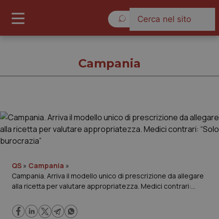
Venerdì 7 Agosto 2026
Campania
Campania
Cronache
Governo e Parlamento
QS
»
Campania
»
Campania. Arriva il modello unico di prescrizione da allegare
alla ricetta per valutare appropriatezza. Medici contrari:
Regioni e Asl
“Solo burocrazia”
Lavoro e Professioni