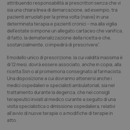
Valle D’Aosta
Oncodermatologia
attribuendo responsabilità ai prescrittori senza che vi
sia una chiara linea di demarcazione, ad esempio, tra
Veneto
Oncoematologia
pazienti arruolati per la prima volta (naive) in una
determinata terapia e pazienti cronici – ma alla vigilia
dell’estate si impone un allegato cartaceo che vanifica,
Oncologia & Nutrizione
di fatto, la dematerializzazione della ricetta e che,
sostanzialmente, ci impedirà di prescrivere”.
Psoriasi & pelle
Il modello unico di prescrizione, la cui validità massima è
Quotidiano Cardiologia
di 12 mesi, dovrà essere associato, anche in copia, alla
ricetta Ssn o al promemoria consegnato al farmacista.
Quotidiano Chirurgia
Una disposizione a cui dovranno attenersi anche i
medici ospedalieri e specialisti ambulatoriali, sia nel
Quotidiano Oncologia
trattamento durante la degenza, che nei consigli
terapeutici inviati al medico curante a seguito di una
visita specialistica o dimissione ospedaliera, relativi
Quotidiano Pediatria
all’avvio di nuove terapie o a modifiche di terapie in
atto.
Rene & patologie urogenitali