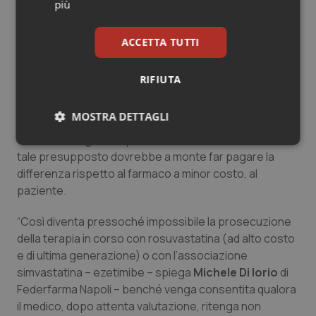
(allegato n. 2 del decreto).
Così per gli aspetti clinici
più
che rendono necessario l’impiego di un farmaco
fuori dalle liste di trasparenza Aifa ovvero di
ACCETTA TUTTI
statine o associazioni (Rosuvastatina, ezetimibe).
Modello che dovrà essere inviato al Servizio
RIFIUTA
farmaceutico della Asl di residenza del paziente. Il
problema sorge quando il farmacista dovrà valutare la
MOSTRA DETTAGLI
appropriatezza della ricetta in base al modello
cartaceo allegato in quanto in teoria, in mancanza di
Necessari
Statistici
Marketing
tale presupposto dovrebbe a monte far pagare la
differenza rispetto al farmaco a minor costo, al
paziente.
“Così diventa pressoché impossibile la prosecuzione
della terapia in corso con rosuvastatina (ad alto costo
Necessari
Statistici
Marketing
e di ultima generazione) o con l’associazione
simvastatina – ezetimibe – spiega
Michele Di Iorio
di
I cookie necessari contribuiscono a rendere fruibile il
sito web abilitandone funzionalità di base quali la
Federfarma Napoli – benché venga consentita qualora
navigazione sulle pagine e l'accesso alle aree
il medico, dopo attenta valutazione, ritenga non
protette del sito. Il sito web non è in grado di