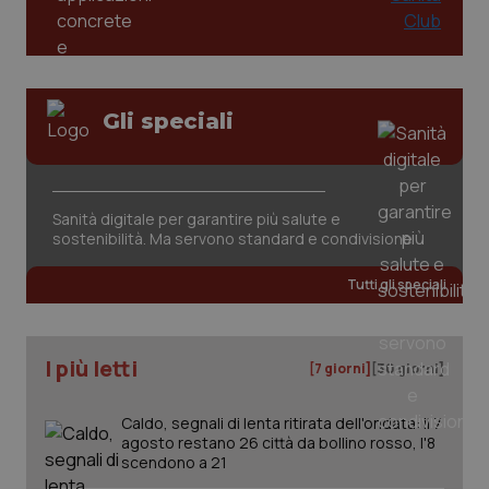
settimane
imp
You
ten
pre
del
vid
inco
Gli speciali
può
det
vis
web
uti
nuo
ver
Sanità digitale per garantire più salute e
dell
sostenibilità. Ma servono standard e condivisione
You
YSC
Sessione
Que
Google LLC
Tutti gli speciali
imp
.youtube.com
You
ten
vis
vid
I più letti
[7 giorni]
[30 giorni]
__Secure-
.youtube.com
5 mesi 4
Que
ROLLOUT_TOKEN
settimane
imp
You
Caldo, segnali di lenta ritirata dell'ondata: il 7
ges
agosto restano 26 città da bollino rosso, l'8
del
e d
scendono a 21
per