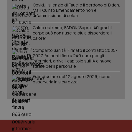
del
Covid. Il silenzio di Fauci e il perdono di Biden.
ute
Ma il Quinto Emendamento non è
tracking-sites-
www.quotidianosanita.it
4
Que
un’ammissione di colpa
ironfish-tracking-
settimane
imp
named-enable
2 giorni
dal
per 
Caldo estremo, FADOI: “Sopra i 40 gradi il
sis
corpo può non riuscire più a disperdere il
sol
calore”
ute
ide
Wel
Comparto Sanità. Firmato il contratto 2025-
2027. Aumenti fino a 240 euro per gli
infermieri, arriva il capitolo sull'IA e nuove
tutele per il personale
Eclissi solare del 12 agosto 2026, come
osservarla in sicurezza