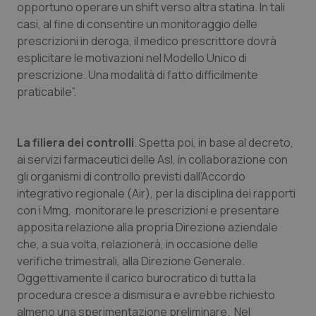
funzionare correttamente senza questi cookie.
opportuno operare un shift verso altra statina. In tali
casi, al fine di consentire un monitoraggio delle
Nome
Fornitore
/
Dominio
Scaden
prescrizioni in deroga, il medico prescrittore dovrà
VISITOR_PRIVACY_METADATA
5 mesi
YouTube
settim
.youtube.com
esplicitare le motivazioni nel Modello Unico di
prescrizione. Una modalità di fatto difficilmente
praticabile”.
La filiera dei controlli
. Spetta poi, in base al decreto,
ai servizi farmaceutici delle Asl, in collaborazione con
gli organismi di controllo previsti dall’Accordo
integrativo regionale (Air), per la disciplina dei rapporti
con i Mmg, monitorare le prescrizioni e presentare
apposita relazione alla propria Direzione aziendale
che, a sua volta, relazionerà, in occasione delle
verifiche trimestrali, alla Direzione Generale.
CookieScriptConsent
5 mesi
CookieScript
Oggettivamente il carico burocratico di tutta la
settim
www.quotidianosanita.it
procedura cresce a dismisura e avrebbe richiesto
almeno una sperimentazione preliminare. Nel