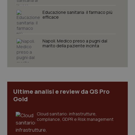
PHPSESSID
Sessio
PHP.net
Educazione sanitaria: il farmaco più
www.quotidianosanita.it
efficace
Napoli. Medico preso a pugni dal
marito della paziente incinta
Ultime analisi e review da QS Pro
Gold
Cloud sanitario: infrastrutture,
_ga_KM60CM4NPH
.quotidianosanita.it
1 anno
compliance, GDPR e Risk management
mes