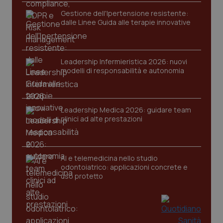
Gestione dell'Ipertensione resistente:
dalle Linee Guida alle terapie innovative
Leadership Infermieristica 2026: nuovi
Fornitore
/
modelli di responsabilità e autonomia
Nome
Scadenza
Descrizion
Dominio
Nome
Fornitore
/
Dominio
Scadenza
Des
_ga_0VMQEQKQ1N
.quotidianosanita.it
1 anno 1
Questo
mese
cookie
VISITOR_INFO1_LIVE
5 mesi 4
Que
Google LLC
viene
settimane
imp
.youtube.com
Leadership Medica 2026: guidare team
utilizzato
You
da Google
ten
clinici ad alte prestazioni
Analytics
pre
per
del
mantener
vid
lo stato
inco
della
può
AI e telemedicina nello studio
sessione.
det
odontoiatrico: applicazioni concrete e
vis
web
uso protetto
uti
nuo
ver
dell
You
__Secure-YNID
.youtube.com
5 mesi 4
Que