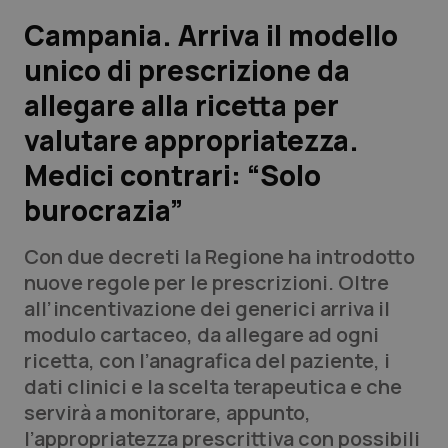
Campania. Arriva il modello
Scienza e Farmaci
unico di prescrizione da
allegare alla ricetta per
Studi e Analisi
valutare appropriatezza.
Lettere al direttore
Medici contrari: “Solo
Edizioni Regionali
burocrazia”
QS Pro
Con due decreti la Regione ha introdotto
nuove regole per le prescrizioni. Oltre
Professionisti Sanitari.AI
all’incentivazione dei generici arriva il
modulo cartaceo, da allegare ad ogni
ricetta, con l’anagrafica del paziente, i
Abruzzo
QS Pro Gold
dati clinici e la scelta terapeutica e che
QS Club
Newsletter
servirà a monitorare, appunto,
Basilicata
Artrite & artrosi
l’appropriatezza prescrittiva con possibili