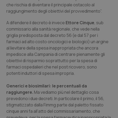
che rischia di diventare il principale ostacolo al
raggiungimento degli obiettivi del provvedimento”.
A difendere il decreto è invece
Ettore Cinque
, sub
commissario alla sanità regionale, che vede nella
griglia predisposta dal decreto 56 (e dal 57 per i
farmaci ad alto costo oncologici e biologici) un argine
al lievitare della spesa inappropriata che ancora
impedisce alla Campania di centrare pienamente gli
obiettivi di risparmio soprattutto per la spesa di
farmaci ospedalieri che nel post ricovero, sono
potenti induttori di spesa impropria.
Generici e biosimilari: le percentuali da
raggiungere.
Ma vediamo più nel dettaglio cosa
prevedono i due decreti. In particolare il primo, il 56,
stigmatizzato dalla Fimmg parte dal paletto fissato
cinque anni fa all’atto del commissariamento, che
prevedeva, per la spesa farmaceutica inappropriata la