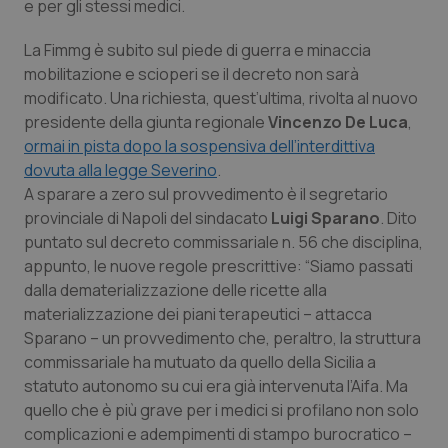
e per gli stessi medici.
Piemonte
HIV
La Fimmg è subito sul piede di guerra e minaccia
mobilitazione e scioperi se il decreto non sarà
Provincia Autonoma di Bolzano
Infezioni & Febbre
modificato. Una richiesta, quest’ultima, rivolta al nuovo
presidente della giunta regionale
Vincenzo De Luca
,
Provincia Autonoma di Trento
Ipertensione & Scompenso
ormai in pista dopo la sospensiva dell’interdittiva
dovuta alla legge Severino
.
Puglia
Malattie rare
A sparare a zero sul provvedimento è il segretario
provinciale di Napoli del sindacato
Luigi Sparano
. Dito
puntato sul decreto commissariale n. 56 che disciplina,
Sardegna
Malattia di Crohn & Rettocolite Ulcerosa
appunto, le nuove regole prescrittive: “Siamo passati
dalla dematerializzazione delle ricette alla
Sicilia
Neuroscienze & patologie neurodegenerative
materializzazione dei piani terapeutici – attacca
Sparano – un provvedimento che, peraltro, la struttura
Toscana
Obesità
commissariale ha mutuato da quello della Sicilia a
statuto autonomo su cui era già intervenuta l’Aifa. Ma
Umbria
Oftalmologia
quello che è più grave per i medici si profilano non solo
complicazioni e adempimenti di stampo burocratico –