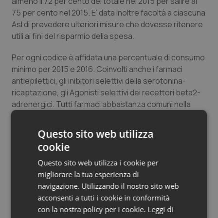
almeno il 72 per cento del totale nel 2015 per salire al
75 per cento nel 2015. E’ data inoltre facoltà a ciascuna
Asl di prevedere ulteriori misure che dovesse ritenere
utili ai fini del risparmio della spesa.
Per ogni codice è affidata una percentuale di consumo
minimo per 2015 e 2016. Coinvolti anche i farmaci
antiepilettici, gli inibitori selettivi della serotonina-
ricaptazione, gli Agonisti selettivi dei recettori beta2-
adrenergici. Tutti farmaci abbastanza comuni nella
pratica terapeutica quotidiana dei medici di famiglia. I
medici prescrittori, nei pazienti naive, quando
Questo sito web utilizza
ritengono di iniziare una terapia farmacologica devono
cookie
come prima scelta, rivolgersi a farmaci presenti nelle
liste di trasparenza dell’Aifa (farmaci a brevetto
Questo sito web utilizza i cookie per
scaduto) e qualora il medico prescrittore ritenga di
migliorare la tua esperienza di
iniziare la terapia in un paziente naive con un farmaco
navigazione. Utilizzando il nostro sito web
con brevetto in corso, dovrà motivare la scelta
acconsenti a tutti i cookie in conformità
attraverso il nuovo Modello Unico di prescrizione
con la nostra policy per i cookie.
Leggi di