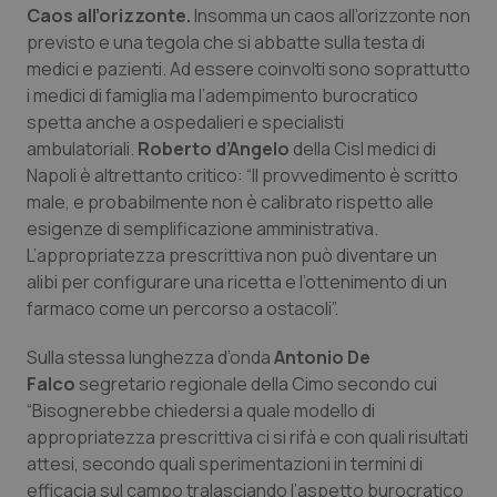
Caos all’orizzonte.
Insomma un caos all’orizzonte non
Salute orale & impianti
previsto e una tegola che si abbatte sulla testa di
medici e pazienti. Ad essere coinvolti sono soprattutto
Sangue & coagulazione
i medici di famiglia ma l’adempimento burocratico
spetta anche a ospedalieri e specialisti
Tiroide
ambulatoriali.
Roberto d’Angelo
della Cisl medici di
Napoli è altrettanto critico: “Il provvedimento è scritto
Tumore al seno
male, e probabilmente non è calibrato rispetto alle
esigenze di semplificazione amministrativa.
L’appropriatezza prescrittiva non può diventare un
Tumore ovarico
alibi per configurare una ricetta e l’ottenimento di un
farmaco come un percorso a ostacoli”.
Tumori del Polmone & Testa Collo
Sulla stessa lunghezza d’onda
Antonio De
Tumori gastrointestinali
Falco
segretario regionale della Cimo secondo cui
“Bisognerebbe chiedersi a quale modello di
Ulcera & Reflusso
appropriatezza prescrittiva ci si rifà e con quali risultati
attesi, secondo quali sperimentazioni in termini di
Vaccini
efficacia sul campo tralasciando l’aspetto burocratico