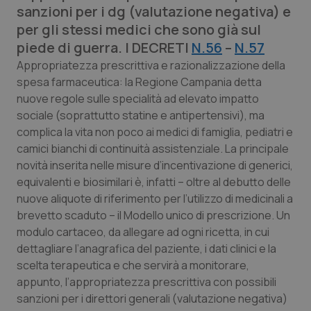
sanzioni per i dg (valutazione negativa) e
Calabria
Asma & BPCO
per gli stessi medici che sono già sul
piede di guerra. I DECRETI
Campania
Car-T
N.56
–
N.57
Appropriatezza prescrittiva e razionalizzazione della
spesa farmaceutica: la Regione Campania detta
Emilia-Romagna
Colesterolo & coronaropatie
nuove regole sulle specialità ad elevato impatto
sociale (soprattutto statine e antipertensivi), ma
Friuli Venezia Giulia
Dermatite Atopica
complica la vita non poco ai medici di famiglia, pediatri e
camici bianchi di continuità assistenziale. La principale
Lazio
Diabete & glucometri
novità inserita nelle misure d’incentivazione di generici,
equivalenti e biosimilari è, infatti – oltre al debutto delle
Liguria
Disturbi dell’umore
nuove aliquote di riferimento per l’utilizzo di medicinali a
brevetto scaduto – il Modello unico di prescrizione. Un
Lombardia
Dolore
modulo cartaceo, da allegare ad ogni ricetta, in cui
dettagliare l’anagrafica del paziente, i dati clinici e la
Marche
Donna & Salute
scelta terapeutica e che servirà a monitorare,
appunto, l’appropriatezza prescrittiva con possibili
sanzioni per i direttori generali (valutazione negativa)
Molise
Epatiti