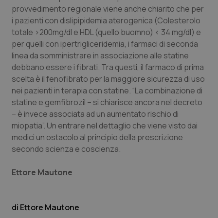
provvedimento regionale viene anche chiarito che per
i pazienti con dislipipidemia aterogenica (Colesterolo
totale >200mg/dl e HDL (quello buomno) < 34 mg/dl) e
per quelli con ipertrigliceridemia, i farmaci di seconda
linea da somministrare in associazione alle statine
debbano essere i fibrati. Tra questi, il farmaco di prima
scelta è il fenofibrato per la maggiore sicurezza di uso
nei pazienti in terapia con statine. “La combinazione di
tracking-sites-ironfish-
www.quotidianosanita.it
4
tracking-enable
settim
statine e gemfibrozil – si chiarisce ancora nel decreto
2 gior
– è invece associata ad un aumentato rischio di
miopatia”. Un entrare nel dettaglio che viene visto dai
medici un ostacolo al principio della prescrizione
tracking-sites-ironfish-
www.quotidianosanita.it
4
secondo scienza e coscienza.
session-id
settim
2 gior
Ettore Mautone
_ga
1 anno
Google LLC
Ettore Mautone
mes
.quotidianosanita.it