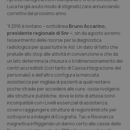
Luca ha già avuto modo di stigmatizzare annunciando
Piemonte
HIV
correttivi dal prossimo anno.
Provincia Autonoma di Bolzano
Infezioni & Febbre
“Il 2016 è lontano – sottolinea
Bruno Accarino,
presidente regionale di Snr –
, sin da agosto avremo
l’esaurimento delle risorse per la diagnostica
Provincia Autonoma di Trento
Ipertensione & Scompenso
radiologica per quasi tutte le Asl. Un dato di fatto che
prelude allo stop alle attività in convenzione e che da
Puglia
Malattie rare
un lato determina la chiusura o il ridimensionamento dei
centri accreditati (con tanto di Cassa integrazione del
Sardegna
Malattia di Crohn & Rettocolite Ulcerosa
personale) e dell’altro configura la mancata
assistenza per migliaia di pazienti ai quali restano
Sicilia
Neuroscienze & patologie neurodegenerative
poche strade per accedere alle cure: ossia rivolgersi
alle strutture pubbliche, dove le liste di attesa sono
Toscana
Obesità
incompatibili con i Livelli essenziali di assistenza,
ovvero raggiungere strutture di regioni limitrofe per
Umbria
Oftalmologia
sottoporsi a indagini di Ecografia, Tac e Risonanza
magnetica infliggendo un danno certo alle casse della