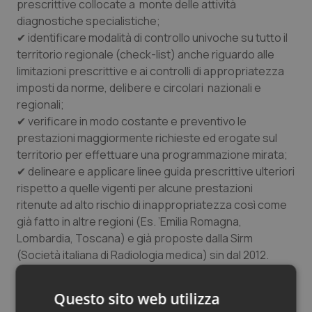
prescrittive collocate a monte delle attività
diagnostiche specialistiche;
✔ identificare modalità di controllo univoche su tutto il
territorio regionale (check-list) anche riguardo alle
limitazioni prescrittive e ai controlli di appropriatezza
imposti da norme, delibere e circolari nazionali e
regionali;
✔ verificare in modo costante e preventivo le
prestazioni maggiormente richieste ed erogate sul
territorio per effettuare una programmazione mirata;
✔ delineare e applicare linee guida prescrittive ulteriori
rispetto a quelle vigenti per alcune prestazioni
ritenute ad alto rischio di inappropriatezza così come
già fatto in altre regioni (Es. ’Emilia Romagna,
Lombardia, Toscana) e già proposte dalla Sirm
(Società italiana di Radiologia medica) sin dal 2012.
Senza dubbio una patata bollente per De Luca, anche
Questo sito web utilizza
perché lo stesso allarme si estende a tutta la