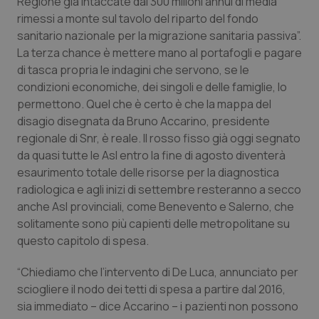
Regione già intaccate dai 300 milioni annui di media
Valle D’Aosta
Oncodermatologia
rimessi a monte sul tavolo del riparto del fondo
sanitario nazionale per la migrazione sanitaria passiva”.
Veneto
Oncoematologia
La terza chance è mettere mano al portafogli e pagare
di tasca propria le indagini che servono, se le
Oncologia & Nutrizione
condizioni economiche, dei singoli e delle famiglie, lo
permettono. Quel che è certo è che la mappa del
Psoriasi & pelle
disagio disegnata da Bruno Accarino, presidente
regionale di Snr, è reale. Il rosso fisso già oggi segnato
Quotidiano Cardiologia
da quasi tutte le Asl entro la fine di agosto diventerà
esaurimento totale delle risorse per la diagnostica
Quotidiano Chirurgia
radiologica e agli inizi di settembre resteranno a secco
anche Asl provinciali, come Benevento e Salerno, che
solitamente sono più capienti delle metropolitane su
Quotidiano Oncologia
questo capitolo di spesa.
Quotidiano Pediatria
“Chiediamo che l’intervento di De Luca, annunciato per
sciogliere il nodo dei tetti di spesa a partire dal 2016,
Rene & patologie urogenitali
sia immediato – dice Accarino – i pazienti non possono