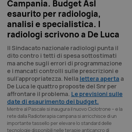
Campania. Budget Asl
esaurito per radiologia,
Scienza e Farmaci
analisi e specialistica. I
Studi e Analisi
radiologi scrivono a De Luca
Lettere al direttore
Il Sindacato nazionale radiologi punta il
dito contro i tetti di spesa sottostimati
Edizioni Regionali
ma anche sugli errori di programmazione
e i mancati controlli sulle prescrizioni e
QS Pro
sull’appropriatezza. Nella
lettera aperta
a
De Luca le quattro proposte del Snr per
Professionisti Sanitari.AI
affrontare il problema.
Le previsioni sulle
date di esaurimento dei budget.
Abruzzo
QS Pro Gold
Mentre al Pascale si inaugura il nuovo Ciclotrone – e la
rete dalla Radioterapia campana si arricchisce di un
QS Club
Newsletter
Basilicata
Artrite & artrosi
importante tassello per elevare lo standard delle
tecnologie disponibili nelle terapie anticancro di