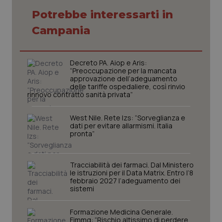
tracking-sites-ironfish-
www.quotidianosanita.it
4
session-id
settim
Potrebbe interessarti in
2 gior
Campania
_ga
1 anno
Google LLC
Decreto PA. Aiop e Aris:
mes
.quotidianosanita.it
“Preoccupazione per la mancata
approvazione dell’adeguamento
delle tariffe ospedaliere, così rinvio
rinnovo contratto sanità privata”
West Nile. Rete Izs: “Sorveglianza e
dati per evitare allarmismi. Italia
pronta”
Tracciabilità dei farmaci. Dal Ministero
le istruzioni per il Data Matrix. Entro l’8
febbraio 2027 l’adeguamento dei
sistemi
Formazione Medicina Generale.
Fimmg: “Rischio altissimo di perdere