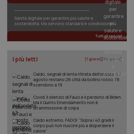
della
può
sessione.
det
vis
web
Sanità digitale per garantire più salute e
uti
sostenibilità. Ma servono standard e condivisione
nuo
ver
dell
Tutti gli speciali
You
__Secure-YNID
.youtube.com
5 mesi 4
Que
settimane
imp
You
I più letti
ten
[7 giorni]
[30 giorni]
pre
del
vid
Caldo, segnali di lenta ritirata dell'ondata: il 7
inco
agosto restano 26 città da bollino rosso, l'8
può
det
scendono a 19
vis
web
uti
Covid. Il silenzio di Fauci e il perdono di Biden.
nuo
Ma il Quinto Emendamento non è
ver
un’ammissione di colpa
dell
You
Caldo estremo, FADOI: “Sopra i 40 gradi il
YSC
Sessione
Que
Google LLC
corpo può non riuscire più a disperdere il
imp
.youtube.com
You
calore”
ten