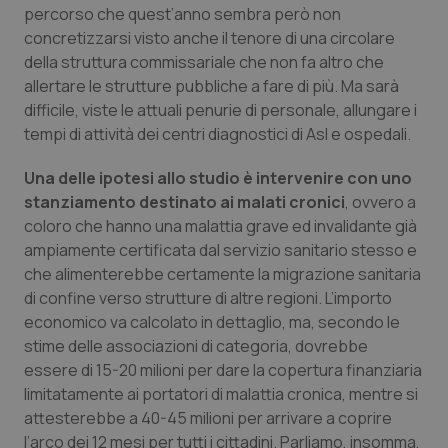
percorso che quest’anno sembra però non
concretizzarsi visto anche il tenore di una circolare
Necessari
Statistici
Marketing
della struttura commissariale che non fa altro che
allertare le strutture pubbliche a fare di più. Ma sarà
I cookie necessari contribuiscono a rendere fruibile il
difficile, viste le attuali penurie di personale, allungare i
sito web abilitandone funzionalità di base quali la
navigazione sulle pagine e l'accesso alle aree
tempi di attività dei centri diagnostici di Asl e ospedali.
protette del sito. Il sito web non è in grado di
funzionare correttamente senza questi cookie.
Una delle ipotesi allo studio è intervenire con uno
Nome
Fornitore
/
Dominio
Scaden
stanziamento destinato ai malati cronici
, ovvero a
VISITOR_PRIVACY_METADATA
5 mesi
YouTube
coloro che hanno una malattia grave ed invalidante già
settim
.youtube.com
ampiamente certificata dal servizio sanitario stesso e
che alimenterebbe certamente la migrazione sanitaria
di confine verso strutture di altre regioni. L’importo
economico va calcolato in dettaglio, ma, secondo le
stime delle associazioni di categoria, dovrebbe
essere di 15-20 milioni per dare la copertura finanziaria
limitatamente ai portatori di malattia cronica, mentre si
attesterebbe a 40-45 milioni per arrivare a coprire
l’arco dei 12 mesi per tutti i cittadini. Parliamo, insomma,