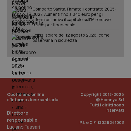
vis
vid
Comparto Sanità. Firmato il contratto 2025-
2027. Aumenti fino a 240 euro per gli
__Secure-
.youtube.com
5 mesi 4
Que
infermieri, arriva il capitolo sull'IA e nuove
ROLLOUT_TOKEN
settimane
imp
tutele per il personale
You
ges
del
Eclissi solare del 12 agosto 2026, come
e d
osservarla in sicurezza
per
del
ute
tracking-sites-
www.quotidianosanita.it
4
Que
ironfish-tracking-
settimane
imp
named-enable
2 giorni
dal
per 
sis
sol
ute
ide
Wel
Quotidiano online
Copyright 2013-2026
d'informazione sanitaria
© Homnya Srl
Tutti i diritti sono
riservati
Direttore
responsabile
P.I. e C.F. 13026241003
Luciano Fassari