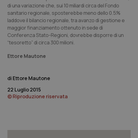
di una variazione che, sui 10 miliardi circa del Fondo
sanitario regionale, sposterebbe meno dello 0.5%
laddove il bilancio regionale, tra avanzo di gestione e
maggior finanziamento ottenuto in sede di
CookieScriptConsent
5 mesi
CookieScript
settim
www.quotidianosanita.it
Conferenza Stato-Regioni, dovrebbe disporre di un
“tesoretto” di circa 300 milioni.
Ettore Mautone
Ettore Mautone
22 Luglio 2015
© Riproduzione riservata
tracking-sites-ironfish-
www.quotidianosanita.it
4
tracking-enable
settim
2 gior