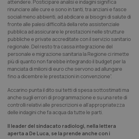
attendere. Posticipare analisi e indagini significa
Salute orale & impianti
rinunciare alle cure e sono in tanti, tra anziani e fasce
sociali meno abbienti, ad abdicare ai bisogni di salute di
Sangue & coagulazione
fronte alle palesi difficoltà della rete assistenziale
pubblica ad assicurare le prestazioni nelle strutture
pubbliche e private accreditate con il servizio sanitario
Tiroide
regionale. Del resto tra cassa integrazione del
personale e migrazione sanitaria la Regione ci rimette
Tumore al seno
più di quanto non farebbe integrando il budget per la
manciata di milioni di euro che servono ad allungare
Tumore ovarico
fino a dicembre le prestazioni in convenzione”.
Tumori del Polmone & Testa Collo
Accarino punta il dito sui tetti di spesa sottostimati ma
anche sugli errori di programmazione e su una rete di
Tumori gastrointestinali
controlli relativi alle prescrizioni e all’appropriatezza
delle indagini che fa acqua da tutte le parti.
Ulcera & Reflusso
Il leader del sindacato radiologi, nella lettera
aperta a De Luca, se la prende anche con i
Vaccini