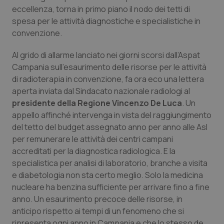
Calabria
Asma & BPCO
eccellenza, torna in primo piano il nodo dei tetti di
spesa per le attività diagnostiche e specialistiche in
convenzione.
Campania
Car-T
Al grido di allarme lanciato nei giorni scorsi dall’Aspat
Emilia-Romagna
Colesterolo & coronaropatie
Campania sull’esaurimento delle risorse per le attività
di radioterapia in convenzione, fa ora eco una lettera
Friuli Venezia Giulia
Dermatite Atopica
aperta inviata dal Sindacato nazionale radiologi al
presidente della Regione Vincenzo De Luca
. Un
Lazio
Diabete & glucometri
appello affinché intervenga in vista del raggiungimento
del tetto del budget assegnato anno per anno alle Asl
Liguria
Disturbi dell’umore
per remunerare le attività dei centri campani
accreditati per la diagnostica radiologica. E la
specialistica per analisi di laboratorio, branche a visita
Lombardia
Dolore
e diabetologia non sta certo meglio. Solo la medicina
nucleare ha benzina sufficiente per arrivare fino a fine
Marche
Donna & Salute
anno. Un esaurimento precoce delle risorse, in
anticipo rispetto ai tempi di un fenomeno che si
Molise
Epatiti
ripresenta ogni anno in Campania e che lo stesso de