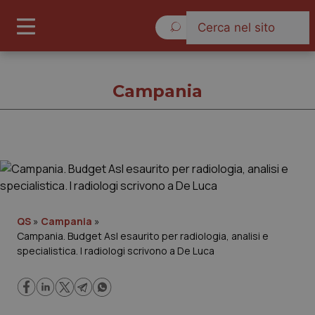
Venerdì 7 Agosto 2026
Campania
Campania
Cronache
QS
»
Campania
»
Campania. Budget Asl esaurito per radiologia, analisi e
Governo e Parlamento
specialistica. I radiologi scrivono a De Luca
Regioni e Asl
Lavoro e Professioni