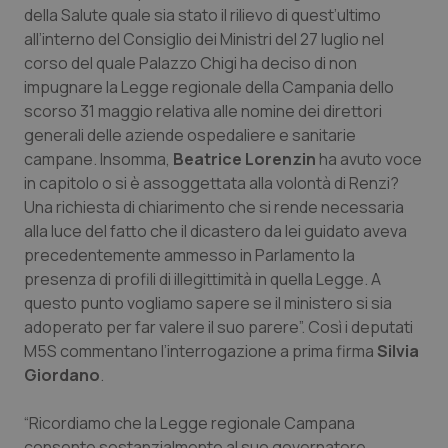
Calabria
Asma & BPCO
della Salute quale sia stato il rilievo di quest’ultimo
all’interno del Consiglio dei Ministri del 27 luglio nel
corso del quale Palazzo Chigi ha deciso di non
Campania
Car-T
impugnare la Legge regionale della Campania dello
scorso 31 maggio relativa alle nomine dei direttori
Emilia-Romagna
Colesterolo & coronaropatie
generali delle aziende ospedaliere e sanitarie
campane. Insomma,
Beatrice Lorenzin
ha avuto voce
Friuli Venezia Giulia
Dermatite Atopica
in capitolo o si è assoggettata alla volontà di Renzi?
Una richiesta di chiarimento che si rende necessaria
Lazio
Diabete & glucometri
alla luce del fatto che il dicastero da lei guidato aveva
precedentemente ammesso in Parlamento la
Liguria
Disturbi dell’umore
presenza di profili di illegittimità in quella Legge. A
questo punto vogliamo sapere se il ministero si sia
Lombardia
Dolore
adoperato per far valere il suo parere”. Così i deputati
M5S commentano l’interrogazione a prima firma
Silvia
Giordano
.
Marche
Donna & Salute
“Ricordiamo che la Legge regionale Campana
Molise
Epatiti
consente sostanzialmente al suo governatore,