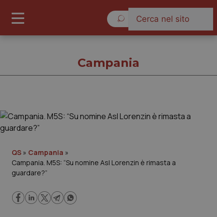
Lunedì 10 Agosto 2026
Campania
Campania
Cronache
QS
»
Campania
»
Campania. M5S: “Su nomine Asl Lorenzin è rimasta a
Governo e Parlamento
guardare?”
Regioni e Asl
Lavoro e Professioni