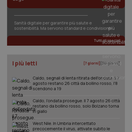
Sanità digitale per garantire più salute e
sostenibilità. Ma servono standard e condivisione
tracking-sites-ironfish-
www.quotidianosanita.it
4
tracking-enable
settim
Tutti gli speciali
2 gior
I più letti
[7 giorni]
[30 giorni]
tracking-sites-ironfish-
www.quotidianosanita.it
4
session-id
settim
2 gior
Caldo, segnali di lenta ritirata dell'ondata: il 7
agosto restano 26 città da bollino rosso, l'8
scendono a 19
Caldo, l’ondata prosegue. Il 7 agosto 26 città
_ga
1 anno
Google LLC
restano da bollino rosso, solo Bolzano torna
mes
.quotidianosanita.it
in giallo
West Nile. In Umbria intercettato
precocemente il virus, attivate subito le