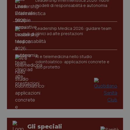
Leadership Infermieristica 2026: nuovi
settim
.youtube.com
modelli di responsabilità e autonomia
Leadership Medica 2026: guidare team
clinici ad alte prestazioni
AI e telemedicina nello studio
odontoiatrico: applicazioni concrete e
uso protetto
CookieScriptConsent
5 mesi
CookieScript
settim
www.quotidianosanita.it
Gli speciali