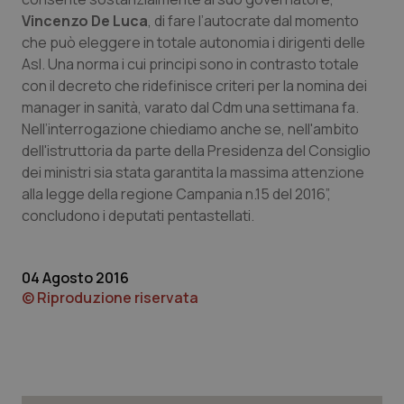
Vincenzo De Luca
, di fare l’autocrate dal momento
Piemonte
HIV
che può eleggere in totale autonomia i dirigenti delle
Asl. Una norma i cui principi sono in contrasto totale
Provincia Autonoma di Bolzano
Infezioni & Febbre
con il decreto che ridefinisce criteri per la nomina dei
manager in sanità, varato dal Cdm una settimana fa.
Provincia Autonoma di Trento
Ipertensione & Scompenso
Nell’interrogazione chiediamo anche se, nell'ambito
dell'istruttoria da parte della Presidenza del Consiglio
Puglia
Malattie rare
dei ministri sia stata garantita la massima attenzione
alla legge della regione Campania n.15 del 2016”,
concludono i deputati pentastellati.
Sardegna
Malattia di Crohn & Rettocolite Ulcerosa
Sicilia
Neuroscienze & patologie neurodegenerative
04 Agosto 2016
© Riproduzione riservata
Toscana
Obesità
Umbria
Oftalmologia