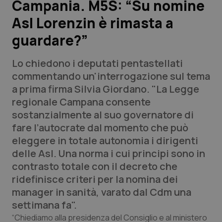
Campania. M5S: “Su nomine
Asl Lorenzin è rimasta a
Scienza e Farmaci
guardare?”
Studi e Analisi
Lo chiedono i deputati pentastellati
Lettere al direttore
commentando un'interrogazione sul tema
a prima firma Silvia Giordano. "La Legge
Edizioni Regionali
regionale Campana consente
sostanzialmente al suo governatore di
QS Pro
fare l’autocrate dal momento che può
eleggere in totale autonomia i dirigenti
Professionisti Sanitari.AI
delle Asl. Una norma i cui principi sono in
contrasto totale con il decreto che
Abruzzo
QS Pro Gold
ridefinisce criteri per la nomina dei
manager in sanità, varato dal Cdm una
QS Club
Newsletter
Basilicata
Artrite & artrosi
settimana fa".
“Chiediamo alla presidenza del Consiglio e al ministero