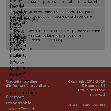
misure di prevenzione a tutela dei cittadini
Caldo estremo, FADOI: “Sopra i 40 gradi il
corpo può non riuscire più a disperdere il
calore”
Covid. Il silenzio di Fauci e il perdono di Biden.
Ma il Quinto Emendamento non è
un’ammissione di colpa
Quotidiano online
Copyright 2013-2026
d'informazione sanitaria
© Homnya Srl
Tutti i diritti sono
riservati
Direttore
PHPSESSID
Sessio
PHP.net
responsabile
www.quotidianosanita.it
P.I. e C.F. 13026241003
Luciano Fassari