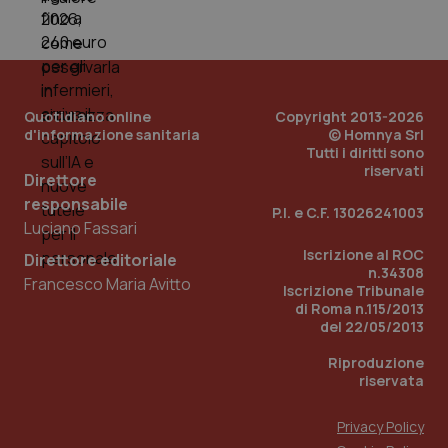
Quotidiano online
Copyright 2013-2026
d'informazione sanitaria
© Homnya Srl
Tutti i diritti sono
riservati
Direttore
responsabile
P.I. e C.F. 13026241003
Luciano Fassari
Iscrizione al ROC
Direttore editoriale
n.34308
Francesco Maria Avitto
Iscrizione Tribunale
PHPSESSID
Sessio
PHP.net
di Roma n.115/2013
www.quotidianosanita.it
del 22/05/2013
Riproduzione
riservata
Privacy Policy