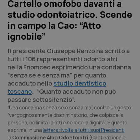
Cartello omofobo davanti a
studio odontoiatrico. Scende
Scienza e Farmaci
in campo la Cao: “Atto
Studi e Analisi
ignobile”
Lettere al direttore
Il presidente Giuseppe Renzo ha scritto a
tutti i 106 rappresentanti odontoiatri
Edizioni Regionali
nella Fnomceo esprimendo una condanna
“senza se e senza ma” per quanto
QS Pro
accaduto nello
studio dentistico
toscano
. “Quanto accaduto non può
Professionisti Sanitari.AI
passare sottosilenzio”.
“Una condanna senza se e senza ma”, contro un gesto
Abruzzo
QS Pro Gold
“vergognosamente discriminatorio, che colpisce la
persona, ne limita i diritti e ne lede la dignità”. È quanto
QS Club
Newsletter
Basilicata
Artrite & artrosi
esprime, in una
lettera rivolta a tutti i suoi Presidenti
,
la
Commissione Albo Odontoiatri
(Cao) nazionale,