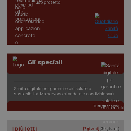
uso protetto
Gli speciali
CookieScriptConsent
5 mesi
CookieScript
settim
www.quotidianosanita.it
Sanità digitale per garantire più salute e
sostenibilità. Ma servono standard e condivisione
Tutti gli speciali
I più letti
[7 giorni]
[30 giorni]