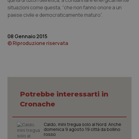
quindi di tutori dell’etica, a condannare energicamente
situazioni come questa, “che non fanno onore a un
Piemonte
HIV
paese civile e democraticamente maturo”.
Provincia Autonoma di Bolzano
Infezioni & Febbre
08 Gennaio 2015
Provincia Autonoma di Trento
Ipertensione & Scompenso
© Riproduzione riservata
Puglia
Malattie rare
Sardegna
Malattia di Crohn & Rettocolite Ulcerosa
Sicilia
Neuroscienze & patologie neurodegenerative
Potrebbe interessarti in
Cronache
Toscana
Obesità
Umbria
Oftalmologia
Caldo, mini tregua solo al Nord. Anche
domenica 9 agosto 19 città da bollino
rosso