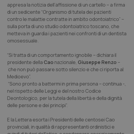
Calabria
Asma & BPCO
appresa la notizia dell’affissione di un cartello – a firma
di un sedicente “Organismo di tutela dei pazienti
contro le malattie contratte in ambito odontoiatrico” –
Campania
Car-T
sulla porta di uno studio odontoiatrico toscano, che
metteva in guardia i pazienti nei confronti di un dentista
Emilia-Romagna
Colesterolo & coronaropatie
omosessuale.
Friuli Venezia Giulia
Dermatite Atopica
“Si tratta di un comportamento ignobile – dichiara il
presidente della
Cao
nazionale,
Giuseppe
Renzo
–
Lazio
Diabete & glucometri
che non può passare sotto silenzio e che ci riporta al
Medioevo”.
Liguria
Disturbi dell’umore
“Sono pronto a battermi in prima persona – continua -,
nel rispetto delle Leggi e del nostro Codice
Lombardia
Dolore
Deontologico, per la tutela della libertà e della dignità
delle persone e dei principi”.
Marche
Donna & Salute
E la Lettera esorta i Presidenti delle centosei Cao
provinciali, in qualità di rappresentanti ordinistici e
Molise
Epatiti