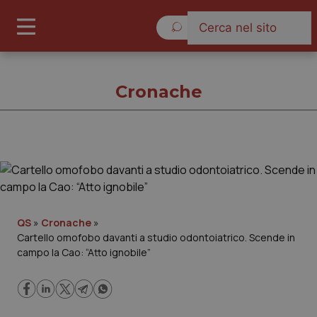
Sabato 8 Agosto 2026
Cronache
Cronache
Cronache
QS
»
Cronache
»
Cartello omofobo davanti a studio odontoiatrico. Scende in
Governo e Parlamento
campo la Cao: “Atto ignobile”
Regioni e Asl
Lavoro e Professioni