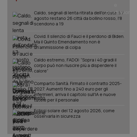
tracking-sites-ironfish-
www.quotidianosanita.it
4
tracking-enable
settim
Caldo, segnali di lenta ritirata dell'ondata: il 7
2 gior
agosto restano 26 città da bollino rosso, l'8
scendono a 19
Covid. Il silenzio di Fauci e il perdono di Biden.
tracking-sites-ironfish-
www.quotidianosanita.it
4
Ma il Quinto Emendamento non è
session-id
settim
un’ammissione di colpa
2 gior
Caldo estremo, FADOI: “Sopra i 40 gradi il
corpo può non riuscire più a disperdere il
calore”
_ga
1 anno
Google LLC
mes
.quotidianosanita.it
Comparto Sanità. Firmato il contratto 2025-
2027. Aumenti fino a 240 euro per gli
infermieri, arriva il capitolo sull'IA e nuove
tutele per il personale
Eclissi solare del 12 agosto 2026, come
osservarla in sicurezza