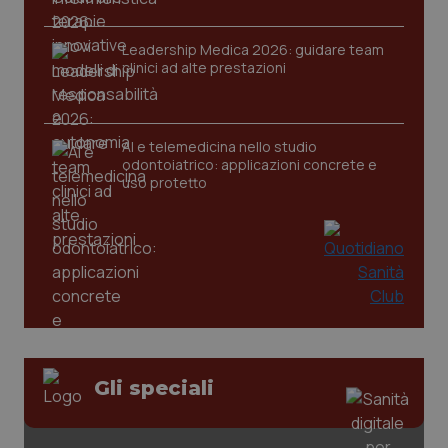
Leadership Medica 2026: guidare team
clinici ad alte prestazioni
CookieScriptConsent
5 mesi
CookieScript
settim
www.quotidianosanita.it
AI e telemedicina nello studio
odontoiatrico: applicazioni concrete e
uso protetto
tracking-sites-ironfish-
www.quotidianosanita.it
4
tracking-enable
settim
2 gior
Gli speciali
tracking-sites-ironfish-
www.quotidianosanita.it
4