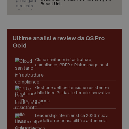
Breast Unit
Necessari
Statistici
Marketing
I cookie necessari contribuiscono a rendere fruibile il
sito web abilitandone funzionalità di base quali la
navigazione sulle pagine e l'accesso alle aree
protette del sito. Il sito web non è in grado di
Ultime analisi e review da QS Pro
funzionare correttamente senza questi cookie.
Gold
Nome
Fornitore
/
Dominio
Scaden
VISITOR_PRIVACY_METADATA
5 mesi
YouTube
Cloud sanitario: infrastrutture,
settim
.youtube.com
compliance, GDPR e Risk management
Gestione dell'Ipertensione resistente:
dalle Linee Guida alle terapie innovative
Leadership Infermieristica 2026: nuovi
modelli di responsabilità e autonomia