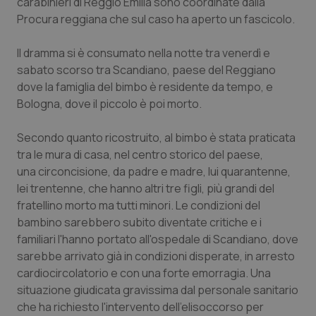
carabinieri di Reggio Emilia sono coordinate dalla
Calabria
Asma & BPCO
Procura reggiana che sul caso ha aperto un fascicolo.
Campania
Car-T
Il dramma si è consumato nella notte tra venerdì e
sabato scorso tra Scandiano, paese del Reggiano
Emilia-Romagna
Colesterolo & coronaropatie
dove la famiglia del bimbo è residente da tempo, e
Bologna, dove il piccolo è poi morto.
Friuli Venezia Giulia
Dermatite Atopica
Secondo quanto ricostruito, al bimbo è stata praticata
tra le mura di casa, nel centro storico del paese,
Lazio
Diabete & glucometri
una circoncisione, da padre e madre, lui quarantenne,
lei trentenne, che hanno altri tre figli, più grandi del
Liguria
Disturbi dell’umore
fratellino morto ma tutti minori. Le condizioni del
bambino sarebbero subito diventate critiche e i
Lombardia
Dolore
familiari l'hanno portato all'ospedale di Scandiano, dove
sarebbe arrivato già in condizioni disperate, in arresto
Marche
Donna & Salute
cardiocircolatorio e con una forte emorragia. Una
situazione giudicata gravissima dal personale sanitario
Molise
Epatiti
che ha richiesto l'intervento dell'elisoccorso per