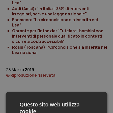
Valle D’Aosta
Oncodermatologia
Lea”
Aodi (Amsi): “In Italia il 35% di interventi
Veneto
Oncoematologia
irregolari, serve una legge nazionale”
Fnomceo: “La circoncisione sia inserita nei
Lea”
Oncologia & Nutrizione
Garante per l’infanzia: “Tutelare i bambini con
interventi di personale qualificato in contesti
Psoriasi & pelle
sicuri e a costi accessibili”
Rossi (Toscana): “Circoncisione sia inserita nei
Lea nazionali”
Quotidiano Cardiologia
Quotidiano Chirurgia
25 Marzo 2019
© Riproduzione riservata
Quotidiano Oncologia
Quotidiano Pediatria
Questo sito web utilizza
Rene & patologie urogenitali
cookie