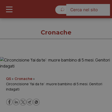
Sabato 8 Agosto 2026
Cronache
Cronache
Cronache
QS
»
Cronache
»
Circoncisione ‘fai da te’: muore bambino di 5 mesi. Genitori
Governo e Parlamento
indagati
Regioni e Asl
Lavoro e Professioni