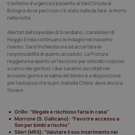
trasferire d'urgenza il paziente al Sant'Orsola di
Piemonte
HIV
Bologna dove però non c'è stato nulla da fare: è morto
nella notte.
Provincia Autonoma di Bolzano
Infezioni & Febbre
Allertati dall'ospedale di Scandiano, i carabinieri di
Reggio Emilia continuano le indagini nel massimo
Provincia Autonoma di Trento
Ipertensione & Scompenso
riserbo. Sarà l'inchiesta ora ad accertare le
responsabilità di quanto accaduto. La Procura
Puglia
Malattie rare
reggiana ha aperto un fascicolo per omicidio colposo
a carico dei genitori. I due saranno ascoltati nei
Sardegna
Malattia di Crohn & Rettocolite Ulcerosa
prossimi giorni e la salma del bimbo è a disposizione
per l'autopsia che la pm, Isabella Chiesi, deve ancora
Sicilia
Neuroscienze & patologie neurodegenerative
fissare.
Toscana
Obesità
Grillo: “Illegale e rischioso farla in casa”
Morrone (S. Gallicano): “Favorire accesso a
Umbria
Oftalmologia
Ssn per bimbi a rischio”
Sileri (M5S): “Valutare il suo inserimento nei