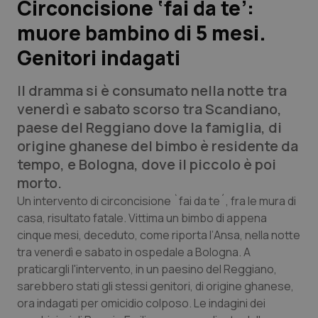
Circoncisione ‘fai da te’:
muore bambino di 5 mesi.
Scienza e Farmaci
Genitori indagati
Studi e Analisi
Il dramma si è consumato nella notte tra
Lettere al direttore
venerdì e sabato scorso tra Scandiano,
paese del Reggiano dove la famiglia, di
Edizioni Regionali
origine ghanese del bimbo è residente da
tempo, e Bologna, dove il piccolo è poi
QS Pro
morto.
Un intervento di circoncisione `fai da te´, fra le mura di
Professionisti Sanitari.AI
casa, risultato fatale. Vittima un bimbo di appena
cinque mesi, deceduto, come riporta l’
Ansa
, nella notte
tra venerdì e sabato in ospedale a Bologna. A
Abruzzo
QS Pro Gold
praticargli l'intervento, in un paesino del Reggiano,
sarebbero stati gli stessi genitori, di origine ghanese,
QS Club
Newsletter
Basilicata
Artrite & artrosi
ora indagati per omicidio colposo. Le indagini dei