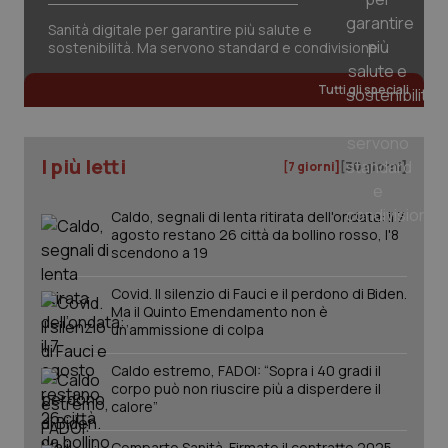
session-id
settim
2 gior
Sanità digitale per garantire più salute e
sostenibilità. Ma servono standard e condivisione
Tutti gli speciali
_ga
1 anno
Google LLC
mes
.quotidianosanita.it
I più letti
[7 giorni]
[30 giorni]
Caldo, segnali di lenta ritirata dell'ondata: il 7
agosto restano 26 città da bollino rosso, l'8
scendono a 19
Covid. Il silenzio di Fauci e il perdono di Biden.
Ma il Quinto Emendamento non è
un’ammissione di colpa
Caldo estremo, FADOI: “Sopra i 40 gradi il
corpo può non riuscire più a disperdere il
calore”
Comparto Sanità. Firmato il contratto 2025-