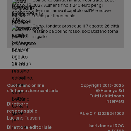
2027. Aumenti fino a 240 euro per gli
infermieri, arriva il capitolo sull'IA e nuove
tutele per il personale
Caldo, l’ondata prosegue. Il 7 agosto 26 città
restano da bollino rosso, solo Bolzano torna
in giallo
PHPSESSID
Sessio
PHP.net
www.quotidianosanita.it
Quotidiano online
Copyright 2013-2026
d'informazione sanitaria
© Homnya Srl
Tutti i diritti sono
riservati
Direttore
responsabile
P.I. e C.F. 13026241003
Luciano Fassari
Iscrizione al ROC
Direttore editoriale
n.34308