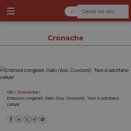
Venerdì 7 Agosto 2026
Cronache
Cronache
Cronache
QS
»
Cronache
»
Embrioni congelati. Gallo (Ass. Coscioni): “Non si adottano
Governo e Parlamento
cellule”
Regioni e Asl
Lavoro e Professioni