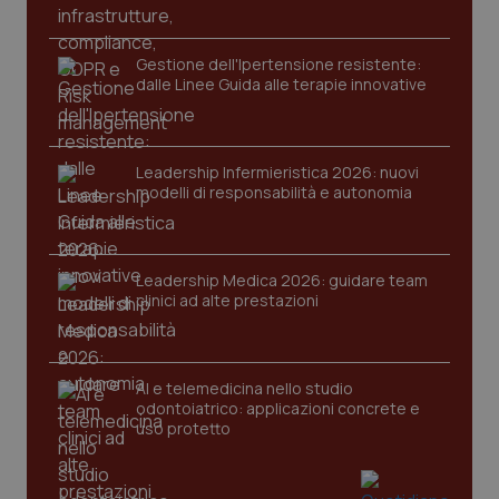
protette del sito. Il sito web non è in grado di
funzionare correttamente senza questi cookie.
Nome
Fornitore
/
Dominio
Scaden
Gestione dell'Ipertensione resistente:
dalle Linee Guida alle terapie innovative
VISITOR_PRIVACY_METADATA
5 mesi
YouTube
settim
.youtube.com
Leadership Infermieristica 2026: nuovi
modelli di responsabilità e autonomia
Leadership Medica 2026: guidare team
clinici ad alte prestazioni
AI e telemedicina nello studio
odontoiatrico: applicazioni concrete e
uso protetto
CookieScriptConsent
5 mesi
CookieScript
settim
www.quotidianosanita.it