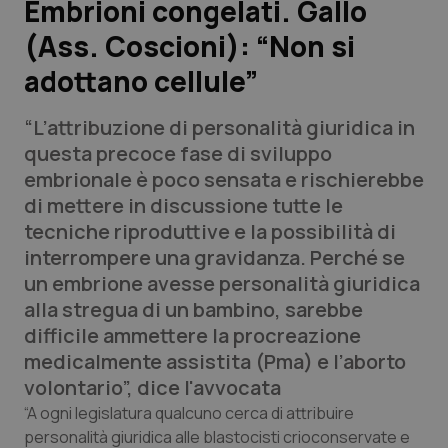
Embrioni congelati. Gallo
(Ass. Coscioni): “Non si
Scienza e Farmaci
adottano cellule”
Studi e Analisi
“L’attribuzione di personalità giuridica in
Lettere al direttore
questa precoce fase di sviluppo
embrionale è poco sensata e rischierebbe
Edizioni Regionali
di mettere in discussione tutte le
tecniche riproduttive e la possibilità di
QS Pro
interrompere una gravidanza. Perché se
un embrione avesse personalità giuridica
Professionisti Sanitari.AI
alla stregua di un bambino, sarebbe
difficile ammettere la procreazione
Abruzzo
QS Pro Gold
medicalmente assistita (Pma) e l’aborto
volontario”, dice l'avvocata
QS Club
Newsletter
Basilicata
Artrite & artrosi
“A ogni legislatura qualcuno cerca di attribuire
personalità giuridica alle blastocisti crioconservate e