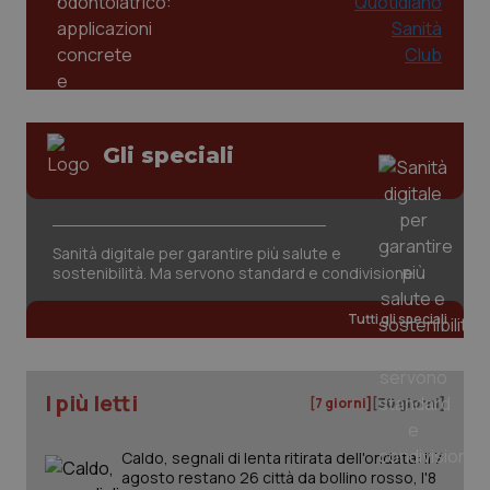
Gli speciali
tracking-sites-ironfish-
www.quotidianosanita.it
4
tracking-enable
settim
Sanità digitale per garantire più salute e
2 gior
sostenibilità. Ma servono standard e condivisione
Tutti gli speciali
tracking-sites-ironfish-
www.quotidianosanita.it
4
session-id
settim
2 gior
I più letti
[7 giorni]
[30 giorni]
Caldo, segnali di lenta ritirata dell'ondata: il 7
_ga
1 anno
Google LLC
agosto restano 26 città da bollino rosso, l'8
mes
.quotidianosanita.it