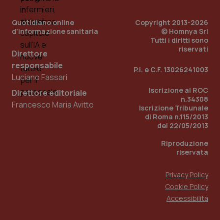
PHPSESSID
Sessio
PHP.net
Quotidiano online
Copyright 2013-2026
www.quotidianosanita.it
d'informazione sanitaria
© Homnya Srl
Tutti i diritti sono
riservati
Direttore
responsabile
P.I. e C.F. 13026241003
Luciano Fassari
Iscrizione al ROC
Direttore editoriale
n.34308
Francesco Maria Avitto
Iscrizione Tribunale
di Roma n.115/2013
del 22/05/2013
Riproduzione
riservata
Privacy Policy
Cookie Policy
Accessibilità
_ga_KM60CM4NPH
.quotidianosanita.it
1 anno
mes