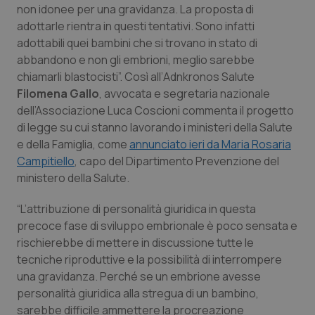
non idonee per una gravidanza. La proposta di
Calabria
Asma & BPCO
adottarle rientra in questi tentativi. Sono infatti
adottabili quei bambini che si trovano in stato di
Campania
Car-T
abbandono e non gli embrioni, meglio sarebbe
chiamarli blastocisti”. Così all’
Adnkronos Salute
Emilia-Romagna
Colesterolo & coronaropatie
Filomena Gallo
, avvocata e segretaria nazionale
dell’Associazione Luca Coscioni commenta il progetto
Friuli Venezia Giulia
Dermatite Atopica
di legge su cui stanno lavorando i ministeri della Salute
e della Famiglia, come
annunciato ieri da Maria Rosaria
Lazio
Diabete & glucometri
Campitiello
, capo del Dipartimento Prevenzione del
ministero della Salute.
Liguria
Disturbi dell’umore
“L’attribuzione di personalità giuridica in questa
precoce fase di sviluppo embrionale è poco sensata e
Lombardia
Dolore
rischierebbe di mettere in discussione tutte le
tecniche riproduttive e la possibilità di interrompere
Marche
Donna & Salute
una gravidanza. Perché se un embrione avesse
personalità giuridica alla stregua di un bambino,
Molise
Epatiti
sarebbe difficile ammettere la procreazione