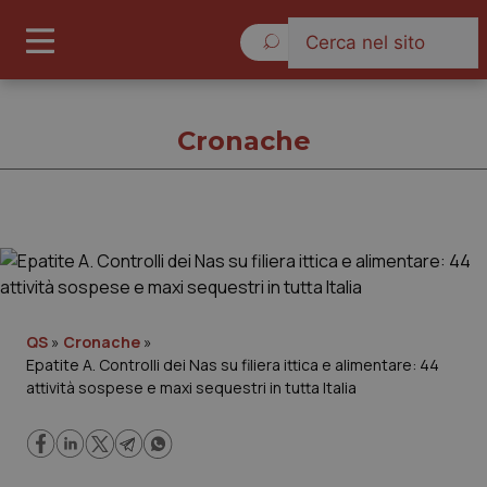
Lunedì 10 Agosto 2026
Cronache
Cronache
Cronache
QS
»
Cronache
»
Epatite A. Controlli dei Nas su filiera ittica e alimentare: 44
Governo e Parlamento
attività sospese e maxi sequestri in tutta Italia
Regioni e Asl
Lavoro e Professioni