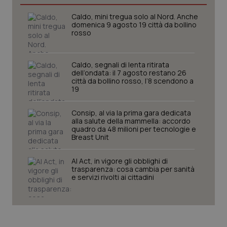
CookieScriptConsent
5 mesi
CookieScript
Caldo, mini tregua solo al Nord. Anche
settim
www.quotidianosanita.it
domenica 9 agosto 19 città da bollino
rosso
Caldo, segnali di lenta ritirata
dell’ondata: il 7 agosto restano 26
città da bollino rosso, l’8 scendono a
19
Consip, al via la prima gara dedicata
alla salute della mammella: accordo
quadro da 48 milioni per tecnologie e
Breast Unit
tracking-sites-ironfish-
www.quotidianosanita.it
4
tracking-enable
settim
2 gior
AI Act, in vigore gli obblighi di
trasparenza: cosa cambia per sanità
e servizi rivolti ai cittadini
tracking-sites-ironfish-
www.quotidianosanita.it
4
session-id
settim
2 gior