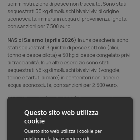
somministrazione di pesce non tracciato. Sono stati
sequestrati 55 kg di molluschi bivalvi vivi di origine
sconosciuta, immersi in acqua di provenienza ignota,
con sanzioni per 7.500 euro.
NAS di Salerno (aprile 2026)
In una pescheria sono
stati sequestrati 3 quintali di pesce sott’olio (alici,
tonno e pesce pilota) e 50 kg di pesce congelato privi
di tracciabilità. In un altro esercizio sono stati
sequestrati 45 kg di molluschi bivalvi vivi (vongole,
telline e tartufi di mare) in contenitori non idonei e
acqua sconosciuta, con sanzioni per 2.500 euro.
NAS di Taranto (aprile 2026)
Congiuntamente ai
Servizi Veterinari, presso un ingrosso, è stato
Questo sito web utilizza
disposto il blocco ufficiale di 4,65 tonnellate di calamari
cookie
congelati per difformità nelle procedure HACCP
relative al congelamento all’origine. Il valore della
Questo sito web utilizza i cookie per
merce, in attesa di analisi, è stimato in 70.000 euro.
migliorare la tua esperienza di