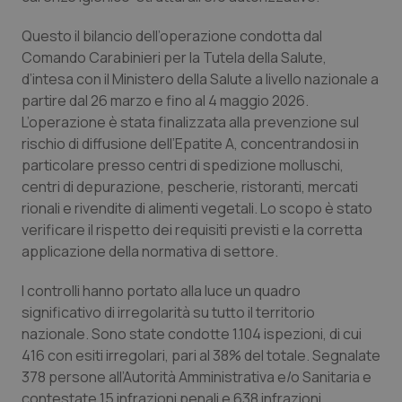
Calabria
Asma & BPCO
Questo il bilancio dell’operazione condotta dal
Comando Carabinieri per la Tutela della Salute,
Campania
Car-T
d’intesa con il Ministero della Salute a livello nazionale a
partire dal 26 marzo e fino al 4 maggio 2026.
Emilia-Romagna
Colesterolo & coronaropatie
L’operazione è stata finalizzata alla prevenzione sul
rischio di diffusione dell’Epatite A, concentrandosi in
Friuli Venezia Giulia
Dermatite Atopica
particolare presso centri di spedizione molluschi,
centri di depurazione, pescherie, ristoranti, mercati
Lazio
Diabete & glucometri
rionali e rivendite di alimenti vegetali. Lo scopo è stato
verificare il rispetto dei requisiti previsti e la corretta
Liguria
Disturbi dell’umore
applicazione della normativa di settore.
I controlli hanno portato alla luce un quadro
Lombardia
Dolore
significativo di irregolarità su tutto il territorio
nazionale. Sono state condotte 1.104 ispezioni, di cui
Marche
Donna & Salute
416 con esiti irregolari, pari al 38% del totale. Segnalate
378 persone all’Autorità Amministrativa e/o Sanitaria e
Molise
Epatiti
contestate 15 infrazioni penali e 638 infrazioni