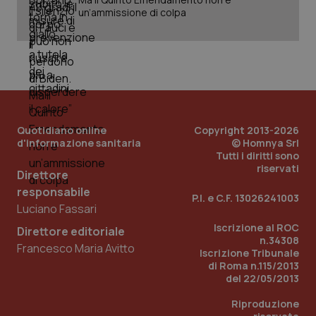
nuo
un’ammissione di colpa
ver
dell
You
__Secure-YNID
.youtube.com
5 mesi 4
Que
settimane
imp
You
ten
pre
del
vid
inco
Quotidiano online
Copyright 2013-2026
può
d'informazione sanitaria
© Homnya Srl
det
Tutti i diritti sono
vis
riservati
web
Direttore
uti
nuo
responsabile
P.I. e C.F. 13026241003
ver
Luciano Fassari
dell
You
Iscrizione al ROC
Direttore editoriale
YSC
Sessione
Que
Google LLC
n.34308
Francesco Maria Avitto
imp
.youtube.com
Iscrizione Tribunale
You
di Roma n.115/2013
ten
del 22/05/2013
vis
vid
Riproduzione
__Secure-
.youtube.com
5 mesi 4
Que