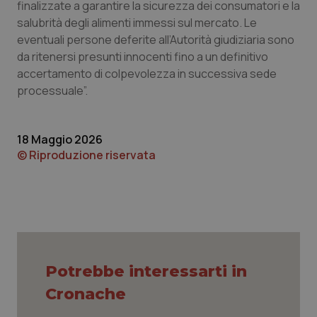
finalizzate a garantire la sicurezza dei consumatori e la
I cookie necessari contribuiscono a rendere fruibile il
salubrità degli alimenti immessi sul mercato. Le
sito web abilitandone funzionalità di base quali la
eventuali persone deferite all’Autorità giudiziaria sono
navigazione sulle pagine e l'accesso alle aree
protette del sito. Il sito web non è in grado di
da ritenersi presunti innocenti fino a un definitivo
funzionare correttamente senza questi cookie.
accertamento di colpevolezza in successiva sede
Nome
Fornitore
/
Dominio
Scaden
processuale”.
VISITOR_PRIVACY_METADATA
5 mesi
YouTube
settim
.youtube.com
18 Maggio 2026
© Riproduzione riservata
Potrebbe interessarti in
Cronache