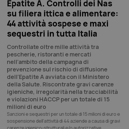
Epatite A. Controlli dei Nas
su filiera ittica e alimentare:
Scienza e Farmaci
44 attività sospese e maxi
Studi e Analisi
sequestri in tutta Italia
Lettere al direttore
Controllate oltre mille attività tra
pescherie, ristoranti e mercati
Edizioni Regionali
nell’ambito della campagna di
prevenzione sul rischio di diffusione
QS Pro
dell’Epatite A avviata con il Ministero
della Salute. Riscontrate gravi carenze
Professionisti Sanitari.AI
igieniche, irregolarità nella tracciabilità
e violazioni HACCP per un totale di 15
Abruzzo
QS Pro Gold
milioni di euro
Sanzioni e sequestri per un totale di 15 milioni di euro e
QS Club
Newsletter
Basilicata
Artrite & artrosi
sospensione dell’attività di 44 aziende a causa di gravi
carenze igienico-strutturali e/o autorizzative.