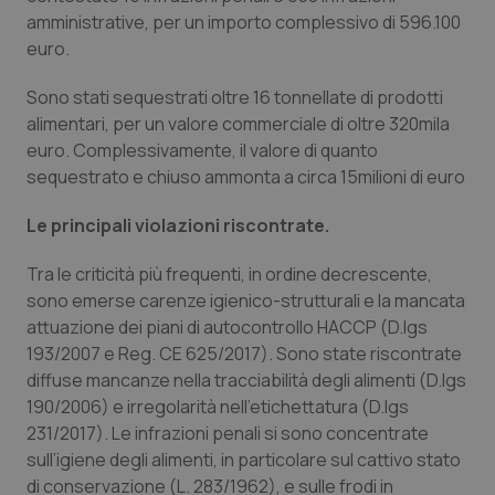
amministrative, per un importo complessivo di 596.100
Piemonte
HIV
euro.
Provincia Autonoma di Bolzano
Infezioni & Febbre
Sono stati sequestrati oltre 16 tonnellate di prodotti
alimentari, per un valore commerciale di oltre 320mila
euro. Complessivamente, il valore di quanto
Provincia Autonoma di Trento
Ipertensione & Scompenso
sequestrato e chiuso ammonta a circa 15milioni di euro
Puglia
Malattie rare
Le principali violazioni riscontrate.
Sardegna
Malattia di Crohn & Rettocolite Ulcerosa
Tra le criticità più frequenti, in ordine decrescente,
sono emerse carenze igienico-strutturali e la mancata
Sicilia
Neuroscienze & patologie neurodegenerative
attuazione dei piani di autocontrollo HACCP (D.lgs
193/2007 e Reg. CE 625/2017). Sono state riscontrate
diffuse mancanze nella tracciabilità degli alimenti (D.lgs
Toscana
Obesità
190/2006) e irregolarità nell’etichettatura (D.lgs
231/2017). Le infrazioni penali si sono concentrate
Umbria
Oftalmologia
sull’igiene degli alimenti, in particolare sul cattivo stato
di conservazione (L. 283/1962), e sulle frodi in