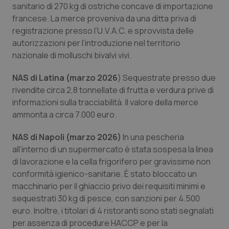
sanitario di 270 kg di ostriche concave di importazione
Salute orale & impianti
francese. La merce proveniva da una ditta priva di
registrazione presso l’U.V.A.C. e sprovvista delle
Sangue & coagulazione
autorizzazioni per l’introduzione nel territorio
nazionale di molluschi bivalvi vivi.
Tiroide
NAS di Latina (marzo 2026
)
Sequestrate presso due
rivendite circa 2,8 tonnellate di frutta e verdura prive di
Tumore al seno
informazioni sulla tracciabilità. Il valore della merce
ammonta a circa 7.000 euro.
Tumore ovarico
NAS di Napoli (marzo 2026)
In una pescheria
Tumori del Polmone & Testa Collo
all’interno di un supermercato è stata sospesa la linea
di lavorazione e la cella frigorifero per gravissime non
Tumori gastrointestinali
conformità igienico-sanitarie. È stato bloccato un
macchinario per il ghiaccio privo dei requisiti minimi e
Ulcera & Reflusso
sequestrati 30 kg di pesce, con sanzioni per 4.500
euro. Inoltre, i titolari di 4 ristoranti sono stati segnalati
per assenza di procedure HACCP e per la
Vaccini