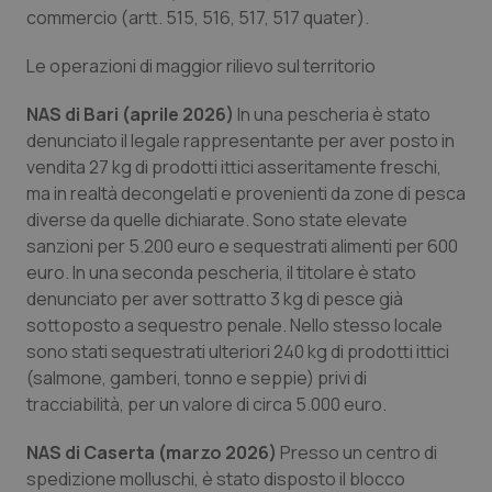
Valle D’Aosta
Oncodermatologia
commercio (artt. 515, 516, 517, 517 quater).
Veneto
Oncoematologia
Le operazioni di maggior rilievo sul territorio
NAS di Bari (aprile 2026)
In una pescheria è stato
Oncologia & Nutrizione
denunciato il legale rappresentante per aver posto in
vendita 27 kg di prodotti ittici asseritamente freschi,
Psoriasi & pelle
ma in realtà decongelati e provenienti da zone di pesca
diverse da quelle dichiarate. Sono state elevate
Quotidiano Cardiologia
sanzioni per 5.200 euro e sequestrati alimenti per 600
euro. In una seconda pescheria, il titolare è stato
Quotidiano Chirurgia
denunciato per aver sottratto 3 kg di pesce già
sottoposto a sequestro penale. Nello stesso locale
Quotidiano Oncologia
sono stati sequestrati ulteriori 240 kg di prodotti ittici
(salmone, gamberi, tonno e seppie) privi di
Quotidiano Pediatria
tracciabilità, per un valore di circa 5.000 euro.
NAS di Caserta (marzo 2026)
Presso un centro di
Rene & patologie urogenitali
spedizione molluschi, è stato disposto il blocco