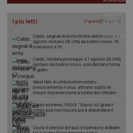
_ga_KM60CM4NPH
.quotidianosanita.it
1 anno
mes
I più letti
[7 giorni]
[30 giorni]
Caldo, segnali di lenta ritirata dell'ondata: il 7
agosto restano 26 città da bollino rosso, l'8
scendono a 19
Caldo, l’ondata prosegue. Il 7 agosto 26 città
restano da bollino rosso, solo Bolzano torna
Fornitore
/
Nome
Scadenza
Descrizion
in giallo
Dominio
Nome
Fornitore
/
Dominio
Scadenza
Des
_ga_0VMQEQKQ1N
.quotidianosanita.it
1 anno 1
Questo
West Nile. In Umbria intercettato
mese
cookie
VISITOR_INFO1_LIVE
5 mesi 4
Que
Google LLC
viene
precocemente il virus, attivate subito le
settimane
imp
.youtube.com
utilizzato
You
misure di prevenzione a tutela dei cittadini
da Google
ten
Analytics
pre
per
del
Caldo estremo, FADOI: “Sopra i 40 gradi il
mantener
vid
corpo può non riuscire più a disperdere il
lo stato
inco
calore”
della
può
sessione.
det
vis
Covid. Il silenzio di Fauci e il perdono di Biden.
web
Ma il Quinto Emendamento non è
uti