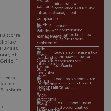
infrastrutture,
compliance, GDPR e Risk
management
Gestione
dell'Ipertensione
lla Corte
resistente: dalle Linee
Guida alle terapie
i oltre
innovative
i analisi
Leadership Infermieristica
one, di
2026: nuovi modelli di
rillo: “I
responsabilità e
autonomia
nti senza
Leadership Medica 2026:
guidare team clinici ad
ila euro
alte prestazioni
e San Martino
AI e telemedicina nello
to
studio odontoiatrico: