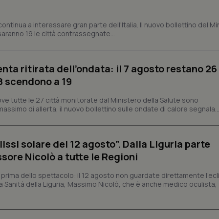
settimane
Script.com per ricordare le pref
www.quotidianosanita.it
sui cookie dei visitatori. È neces
dei cookie di Cookie-Script.com 
correttamente.
ontinua a interessare gran parte dell'Italia. Il nuovo bollettino del Mi
aranno 19 le città contrassegnate...
ish-
www.quotidianosanita.it
4
Questo cookie è impostato dall'a
settimane
abilitare il sistema di tracking a
2 giorni
ish-
www.quotidianosanita.it
4
Questo cookie è impostato dall'a
enta ritirata dell’ondata: il 7 agosto restano 26
settimane
assegnare un identificatore generi
’8 scendono a 19
2 giorni
1 anno 1
Questo nome di cookie è associa
Google LLC
ve tutte le 27 città monitorate dal Ministero della Salute sono
mese
Universal Analytics, che è un a
.quotidianosanita.it
significativo del servizio di ana
assimo di allerta, il nuovo bollettino sulle ondate di calore segnala..
utilizzato da Google. Questo cook
per distinguere utenti unici as
generato in modo casuale come i
cliente. È incluso in ogni richiest
issi solare del 12 agosto”. Dalla Liguria parte
sito e utilizzato per calcolare i dat
sessioni e campagne per i rapporti 
ssore Nicolò a tutte le Regioni
Sessione
Cookie generato da applicazioni 
PHP.net
linguaggio PHP. Si tratta di un id
www.quotidianosanita.it
 prima dello spettacolo: il 12 agosto non guardate direttamente l'ecl
generico utilizzato per mantenere 
sessione utente. Normalmente 
la Sanità della Liguria, Massimo Nicolò, che è anche medico oculista,
generato in modo casuale, il mod
utilizzato può essere specifico pe
buon esempio è mantenere uno s
un utente tra le pagine.