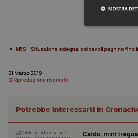
MOSTRA DET
Neces
M5S: “Situazione indegna, colpevoli paghino fino 
01 Marzo 2019
© Riproduzione riservata
I cookie necessari con
e l'accesso alle aree 
Nome
VISITOR_PRIVACY_
Potrebbe interessarti in Cronach
Caldo, mini tregua
CookieScriptConse