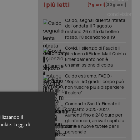
I più letti
[7 giorni]
[30 giorni]
Caldo, segnali di lenta ritirata
dell'ondata: il 7 agosto
restano 26 città da bollino
rosso, l'8 scendono a 19
Covid. Il silenzio di Fauci e il
perdono di Biden. Ma il Quinto
Emendamento non è
un’ammissione di colpa
Caldo estremo, FADOI:
“Sopra i 40 gradi il corpo può
non riuscire più a disperdere
il calore”
Comparto Sanità. Firmato il
contratto 2025-2027.
Aumenti fino a 240 euro per
ilizzando il
gli infermieri, arriva il capitolo
cookie.
Leggi di
sull'IA e nuove tutele per il
personale