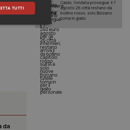
Caldo, l’ondata prosegue. Il 7
agosto 26 città restano da
ETTA TUTTI
bollino rosso, solo Bolzano
torna in giallo
keting
igazione sulle pagine
kie.
er memorizzare le
utente per la loro
 dati sul consenso
itiche e
tendo che le loro
ssioni future.
à da
l servizio Cookie-