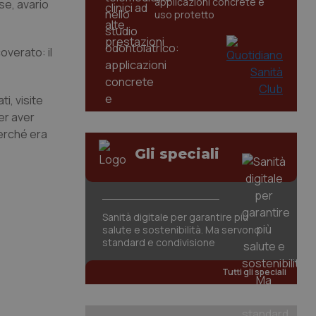
applicazioni concrete e
use, avario
uso protetto
overato: il
, visite
per aver
erché era
Gli speciali
Sanità digitale per garantire più
salute e sostenibilità. Ma servono
standard e condivisione
Tutti gli speciali