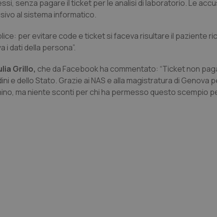
si, senza pagare il ticket per le analisi di laboratorio. Le acc
usivo al sistema informatico.
lice: per evitare code e ticket si faceva risultare il paziente ric
i dati della persona”.
lia Grillo,
che da Facebook ha commentato: “Ticket non pagati
ttadini e dello Stato. Grazie ai NAS e alla magistratura di Genova 
hino, ma niente sconti per chi ha permesso questo scempio p