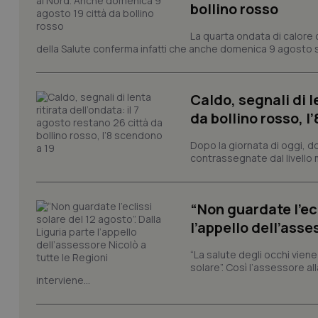
bollino rosso
La quarta ondata di calore c
della Salute conferma infatti che anche domenica 9 agosto s
tracking-sites-ironf
tracking-enable
tracking-sites-ironf
Caldo, segnali di l
session-id
da bollino rosso, l
_ga
Dopo la giornata di oggi, do
contrassegnate dal livello m
“Non guardate l’ecl
l’appello dell’asse
PHPSESSID
“La salute degli occhi viene
solare”. Così l’assessore al
interviene...