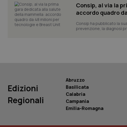
_ga_KM60CM4NPH
Consip, al via la 
accordo quadro da 
Consip ha pubblicato la sua 
prevenzione, la diagnosi pre
Nome
Nome
VISITOR_INFO1_LIV
_ga_0VMQEQKQ1N
__Secure-YNID
Abruzzo
Edizioni
YSC
Basilicata
Calabria
Regionali
__Secure-
Campania
ROLLOUT_TOKEN
Emilia-Romagna
tracking-sites-
ironfish-tracking-
named-enable