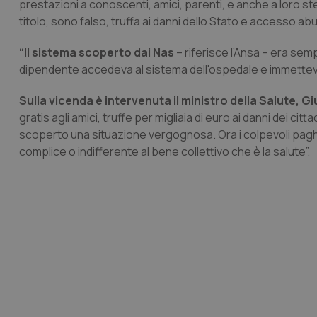
prestazioni a conoscenti, amici, parenti, e anche a loro stes
titolo, sono falso, truffa ai danni dello Stato e accesso ab
“Il sistema scoperto dai Nas
– riferisce l’Ansa – era semp
dipendente accedeva al sistema dell'ospedale e immetteva 
Sulla vicenda è intervenuta il ministro della Salute, Giu
gratis agli amici, truffe per migliaia di euro ai danni dei ci
scoperto una situazione vergognosa. Ora i colpevoli pag
complice o indifferente al bene collettivo che è la salute”.