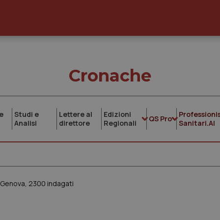
Cronache
e
Studi e
Lettere al
Edizioni
Professionis
QS Pro
Analisi
direttore
Regionali
Sanitari.AI
i Genova, 2300 indagati