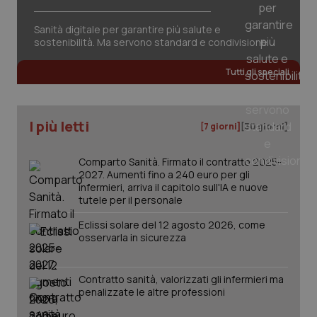
Sanità digitale per garantire più salute e
sostenibilità. Ma servono standard e condivisione
Tutti gli speciali
tracking-sites-ironfish-
www.quotidianosanita.it
4
tracking-enable
settim
2 gior
I più letti
[7 giorni]
[30 giorni]
tracking-sites-ironfish-
www.quotidianosanita.it
4
Comparto Sanità. Firmato il contratto 2025-
session-id
settim
2027. Aumenti fino a 240 euro per gli
2 gior
infermieri, arriva il capitolo sull'IA e nuove
tutele per il personale
Eclissi solare del 12 agosto 2026, come
osservarla in sicurezza
_ga
1 anno
Google LLC
mes
.quotidianosanita.it
Contratto sanità, valorizzati gli infermieri ma
penalizzate le altre professioni