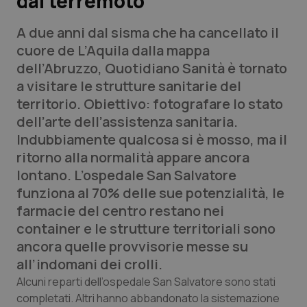
dal terremoto
A due anni dal sisma che ha cancellato il
Scienza e Farmaci
cuore de L’Aquila dalla mappa
dell’Abruzzo,
Quotidiano Sanità
è tornato
Studi e Analisi
a visitare le strutture sanitarie del
territorio. Obiettivo: fotografare lo stato
Lettere al direttore
dell’arte dell’assistenza sanitaria.
Indubbiamente qualcosa si è mosso, ma il
Edizioni Regionali
ritorno alla normalità appare ancora
lontano. L’ospedale San Salvatore
QS Pro
funziona al 70% delle sue potenzialità, le
farmacie del centro restano nei
Professionisti Sanitari.AI
container e le strutture territoriali sono
ancora quelle provvisorie messe su
Abruzzo
QS Pro Gold
all’indomani dei crolli.
QS Club
Newsletter
Basilicata
Artrite & artrosi
Alcuni reparti dell’ospedale San Salvatore sono stati
completati. Altri hanno abbandonato la sistemazione