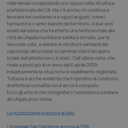
nelle tende conquistando uno spazio nella struttura
Calabria
Asma & BPCO
prefabbricata del G8. Ma c’è anche chi continua a
lavorare nei container e in spazi angusti, come i
Campania
Car-T
farmacisti e i camici bianchi del territorio. A due anni
esatti dal sisma che ha inferto una ferita mortale alla
Emilia-Romagna
Colesterolo & coronaropatie
città de L’Aquila
Quotidiano sani
tà è tornato, per la
seconda volta, a visitare le strutture sanitarie del
Friuli Venezia Giulia
Dermatite Atopica
capoluogo abruzzese scoprendo che il recupero
totale dell’attività non c’è stato. Dall’ultima visita, che
Lazio
Diabete & glucometri
risale a poco più di un anno dal 6 aprile 2009,
indubbiamente la situazione è visibilmente migliorata.
Liguria
Disturbi dell’umore
Tuttavia è anche evidente che il ripristino di condizioni
di effettiva normalità non è ancora compiuto.
Ecco gli articoli che fotografano l’assistenza sanitaria
Lombardia
Dolore
de L’Aquila post sisma.
Marche
Donna & Salute
La ricostruzione è ancora al palo
Molise
Epatiti
L’ospedale San Salvatore ancora al 70%