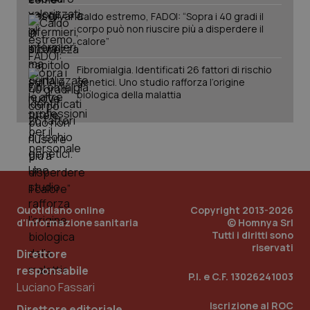
Caldo estremo, FADOI: “Sopra i 40 gradi il
corpo può non riuscire più a disperdere il
calore”
Fibromialgia. Identificati 26 fattori di rischio
genetici. Uno studio rafforza l’origine
biologica della malattia
Quotidiano online
Copyright 2013-2026
d'informazione sanitaria
© Homnya Srl
Tutti i diritti sono
riservati
Direttore
responsabile
PHPSESSID
Sessio
PHP.net
P.I. e C.F. 13026241003
www.quotidianosanita.it
Luciano Fassari
Iscrizione al ROC
Direttore editoriale