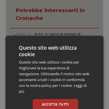
Valle D’Aosta
Oncodermatologia
Potrebbe interessarti in
Veneto
Oncoematologia
Cronache
Oncologia & Nutrizione
AI Act, in vigore gli obblighi di
trasparenza: cosa cambia per sanità
Psoriasi & pelle
e servizi rivolti ai cittadini
Questo sito web utilizza
Quotidiano Cardiologia
cookie
Caldo, l’ondata prosegue. Il 7 agosto
26 città restano da bollino rosso, solo
Questo sito web utilizza i cookie per
Quotidiano Chirurgia
Bolzano torna in giallo
migliorare la tua esperienza di
navigazione. Utilizzando il nostro sito web
Quotidiano Oncologia
acconsenti a tutti i cookie in conformità
Maxi furto di farmaci all’ospedale
“Maggiore Nino Baglieri” di Modica
con la nostra policy per i cookie.
Leggi di
Quotidiano Pediatria
più
Rene & patologie urogenitali
Caldo, il 6 agosto tutta Italia da
ACCETTA TUTTI
bollino rosso. Massima allerta in tutte