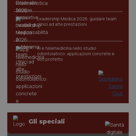
Leadership Medica 2026: guidare team
clinici ad alte prestazioni
AI e telemedicina nello studio
odontoiatrico: applicazioni concrete e
uso protetto
CookieScriptConsent
5 mesi
CookieScript
settim
www.quotidianosanita.it
Gli speciali