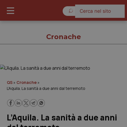
Giovedì 6 Agosto 2026
Cronache
Cronache
Cronache
QS
»
Cronache
»
L’Aquila. La sanità a due anni dal terremoto
Governo e Parlamento
Regioni e Asl
L’Aquila. La sanità a due anni
Lavoro e Professioni