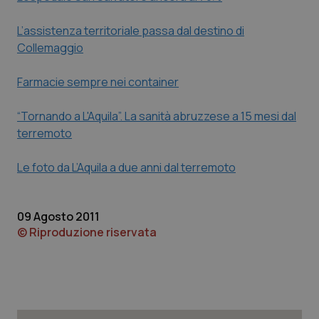
Piemonte
HIV
L’assistenza territoriale passa dal destino di
Collemaggio
Provincia Autonoma di Bolzano
Infezioni & Febbre
Farmacie sempre nei container
Provincia Autonoma di Trento
Ipertensione & Scompenso
“Tornando a L'Aquila”. La sanità abruzzese a 15 mesi dal
terremoto
Puglia
Malattie rare
Le foto da L’Aquila a due anni dal terremoto
Sardegna
Malattia di Crohn & Rettocolite Ulcerosa
Sicilia
Neuroscienze & patologie neurodegenerative
09 Agosto 2011
© Riproduzione riservata
Toscana
Obesità
Umbria
Oftalmologia