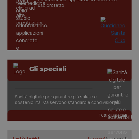
uso protetto
PHPSESSID
Sessio
PHP.net
www.quotidianosanita.it
Gli speciali
Sanità digitale per garantire più salute e
sostenibilità. Ma servono standard e condivisione
Tutti gli speciali
_ga_KM60CM4NPH
.quotidianosanita.it
1 anno