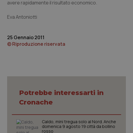
avere rapidamente il risultato economico.
sito web abilitandone funzionalità di base quali la
navigazione sulle pagine e l'accesso alle aree
protette del sito. Il sito web non è in grado di
Eva Antoniotti
funzionare correttamente senza questi cookie.
Nome
Fornitore
/
Dominio
Scaden
VISITOR_PRIVACY_METADATA
5 mesi
YouTube
25 Gennaio 2011
settim
.youtube.com
© Riproduzione riservata
Potrebbe interessarti in
Cronache
Caldo, mini tregua solo al Nord. Anche
domenica 9 agosto 19 città da bollino
CookieScriptConsent
5 mesi
rosso
CookieScript