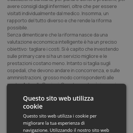
avere consigli dagli infermieri, oltre che per essere
visitati individualmente dal medico. Insomma, un
rapporto del tutto diverso e che rende la riforma
possibile.
Senza dimenticare che la riforma nasce da una
valutazione economica intelligente è ha un preciso
obiettivo: tagliare i costi. Si è capito che investendo
sulle primary care si ha un servizio migliore e le
prestazioni costano meno. Intanto si taglia sugli
ospedali, che devono andare in concorrenza, e sulle
amministrazioni, grosso modo corrispondenti alle
nostre Asl e alle Regioni. Questo produrrà risparmi,
che permetteranno di prendere, ad un costo inferiore,
Questo sito web utilizza
altre professionalità, in particolare infermieristiche.
cookie
Dall’altro lato dovrebbe mettere in maggiore evidenza
il paziente, dandogli maggiori diritti ma anche maggiori
Questo sito web utilizza i cookie per
responsabilità.
migliorare la tua esperienza di
navigazione. Utilizzando il nostro sito web