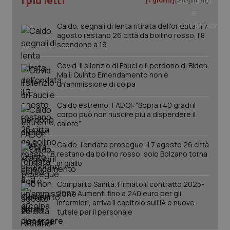
I più letti
[7 giorni]
[30 giorni]
mes
Caldo, segnali di lenta ritirata dell'ondata: il 7
agosto restano 26 città da bollino rosso, l'8
scendono a 19
Covid. Il silenzio di Fauci e il perdono di Biden.
Ma il Quinto Emendamento non è
un’ammissione di colpa
Fornitore
/
Nome
Scadenza
Descrizion
Caldo estremo, FADOI: “Sopra i 40 gradi il
Dominio
Nome
Fornitore
/
Dominio
Scadenza
Des
corpo può non riuscire più a disperdere il
_ga_0VMQEQKQ1N
.quotidianosanita.it
1 anno 1
Questo
calore”
mese
cookie
VISITOR_INFO1_LIVE
5 mesi 4
Que
Google LLC
viene
settimane
imp
.youtube.com
utilizzato
You
Caldo, l’ondata prosegue. Il 7 agosto 26 città
da Google
ten
restano da bollino rosso, solo Bolzano torna
Analytics
pre
in giallo
per
del
mantener
vid
lo stato
inco
Comparto Sanità. Firmato il contratto 2025-
della
può
sessione.
2027. Aumenti fino a 240 euro per gli
det
vis
infermieri, arriva il capitolo sull'IA e nuove
web
tutele per il personale
uti
nuo
ver