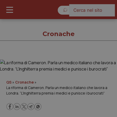
Domenica 9 Agosto 2026
Cronache
Cronache
Cronache
QS
»
Cronache
»
La riforma di Cameron. Parla un medico italiano che lavora a
Governo e Parlamento
Londra. “L’Inghilterra premia i medici e punisce i burocrati”
Regioni e Asl
Lavoro e Professioni