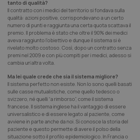
tanto di qualità?
Il contratto con i medici del territorio si fondava sulla
Piemonte
HIV
qualità: azioni positive, corrispondevano a un certo
numero di punti e raggiunta una certa quota scattava il
Provincia Autonoma di Bolzano
Infezioni & Febbre
premio. Il problema è stato che oltre il 90% dei medici
aveva raggiunto l’obiettivo e dunque il sistema si è
Provincia Autonoma di Trento
Ipertensione & Scompenso
rivelato molto costoso. Così, dopo un contratto senza
premi nel 2009 e con più compiti per i medici, adesso si
Puglia
Malattie rare
cambia un’altra volta.
Sardegna
Malattia di Crohn & Rettocolite Ulcerosa
Ma lei quale crede che sia il sistema migliore?
Il sistema perfetto non esiste. Non lo sono quelli basati
sulle casse mutualistiche, come quello tedesco o
Sicilia
Neuroscienze & patologie neurodegenerative
svizzero, né quelli “a rimborso”, come il sistema
francese. Il sistema inglese ha il vantaggio di essere
Toscana
Obesità
universalistico e di essere legato al paziente, come
avviene in parte anche da noi. Si conosce la storia del
Umbria
Oftalmologia
paziente e questo permette di avere il polso della
situazione sotto il profilo epidemiologico. In Francia o