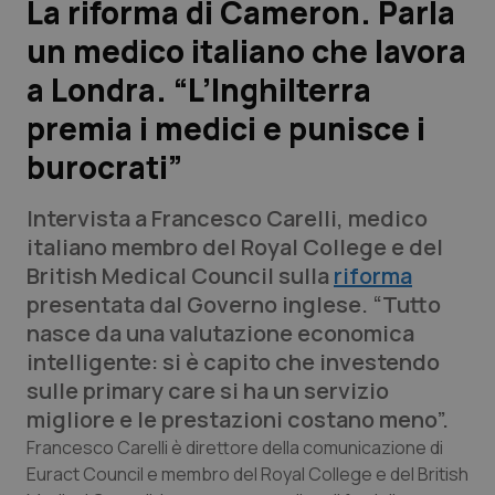
La riforma di Cameron. Parla
un medico italiano che lavora
Scienza e Farmaci
a Londra. “L’Inghilterra
Studi e Analisi
premia i medici e punisce i
burocrati”
Lettere al direttore
Intervista a Francesco Carelli, medico
Edizioni Regionali
italiano membro del Royal College e del
British Medical Council sulla
riforma
QS Pro
presentata dal Governo inglese. “Tutto
nasce da una valutazione economica
Professionisti Sanitari.AI
intelligente: si è capito che investendo
sulle primary care si ha un servizio
Abruzzo
QS Pro Gold
migliore e le prestazioni costano meno”.
QS Club
Newsletter
Francesco Carelli è direttore della comunicazione di
Basilicata
Artrite & artrosi
Euract Council e membro del Royal College e del British