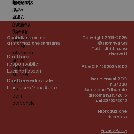
dell
You
__Secure-YNID
.youtube.com
5 mesi 4
Que
settimane
imp
You
ten
pre
Quotidiano online
Copyright 2013-2026
del
vid
d'informazione sanitaria
© Homnya Srl
inco
Tutti i diritti sono
può
riservati
det
Direttore
vis
web
responsabile
P.I. e C.F. 13026241003
uti
Luciano Fassari
nuo
ver
Iscrizione al ROC
dell
Direttore editoriale
You
n.34308
Francesco Maria Avitto
Iscrizione Tribunale
YSC
Sessione
Que
Google LLC
di Roma n.115/2013
imp
.youtube.com
del 22/05/2013
You
ten
vis
Riproduzione
vid
riservata
__Secure-
.youtube.com
5 mesi 4
Que
ROLLOUT_TOKEN
settimane
imp
Privacy Policy
You