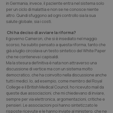
Valle D’Aosta
Oncodermatologia
in Germania, invece, il paziente entra nel sistema solo
per un ciclo di malattia e non se ne conosce niente
Veneto
Oncoematologia
altro. Quindi sfuggono ad ogni controllo sia la sua
salute globale, sia i costi.
Oncologia & Nutrizione
Chi ha deciso di avviare la riforma?
Il governo Cameron, che si è insediato nel maggio
Psoriasi & pelle
scorso, ha subito pensato a questa riforma, tanto che
già a luglio circolava un testo sintetico del White Paper
Quotidiano Cardiologia
che ne conteneva i capisaldi.
Ma la stesura definitiva è nata non attraverso una
Quotidiano Chirurgia
discussione di vertice ma con un sistema molto
democratico, che ha coinvolto nella discussione anche
Quotidiano Oncologia
tutti i medici. Io, ad esempio, come membro del Royal
College e il British Medical Council, ho ricevuto mail da
Quotidiano Pediatria
queste due associazioni, che mi chiedevano di inviare,
sempre per via elettronica, argomentazioni, critiche e
pensieri. Le associazioni poi hanno sintetizzato le
Rene & patologie urogenitali
risposte ricevute e le hanno inviate al ministero, che ne