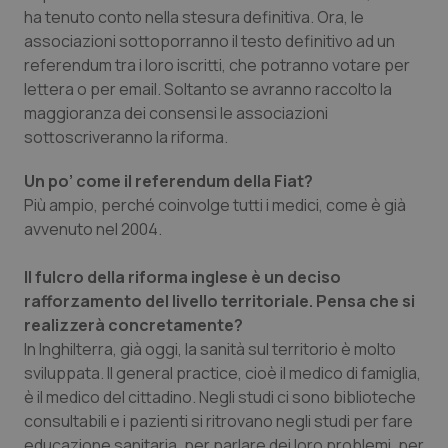
ha tenuto conto nella stesura definitiva. Ora, le
Salute orale & impianti
associazioni sottoporranno il testo definitivo ad un
referendum tra i loro iscritti, che potranno votare per
Sangue & coagulazione
lettera o per email. Soltanto se avranno raccolto la
maggioranza dei consensi le associazioni
Tiroide
sottoscriveranno la riforma.
Tumore al seno
Un po’ come il referendum della Fiat?
Più ampio, perché coinvolge tutti i medici, come è già
avvenuto nel 2004.
Tumore ovarico
Il fulcro della riforma inglese è un deciso
Tumori del Polmone & Testa Collo
rafforzamento del livello territoriale. Pensa che si
realizzerà concretamente?
Tumori gastrointestinali
In Inghilterra, già oggi, la sanità sul territorio è molto
sviluppata. Il general practice, cioè il medico di famiglia,
Ulcera & Reflusso
è il medico del cittadino. Negli studi ci sono biblioteche
consultabili e i pazienti si ritrovano negli studi per fare
Vaccini
educazione sanitaria, per parlare dei loro problemi, per