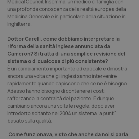
Medical Council. Insomma, un medico di famiglia con
Calabria
Asma & BPCO
una profonda conoscenza della realtà europea della
Medicina Generale e in particolare della situazione in
Campania
Car-T
Inghilterra.
Emilia-Romagna
Colesterolo & coronaropatie
Dottor Carelli, come dobbiamo interpretare la
riforma della sanità inglese annunciata da
Friuli Venezia Giulia
Dermatite Atopica
Cameron? Si tratta di una semplice revisione del
sistema o di qualcosa di più consistente?
È un cambiamento importante ed epocale e dimostra
Lazio
Diabete & glucometri
ancora una volta che gli inglesi sanno intervenire
rapidamente quando capiscono che ce ne è bisogno.
Liguria
Disturbi dell’umore
Adesso hanno bisogno di contenere i costi,
rafforzando la centralità del paziente. E dunque
Lombardia
Dolore
cambiano ancora una volta le regole, dopo aver
introdotto soltanto nel 2004 un sistema “a punti”
Marche
Donna & Salute
basato sulla qualità.
Molise
Epatiti
Come funzionava, visto che anche da noi si parla