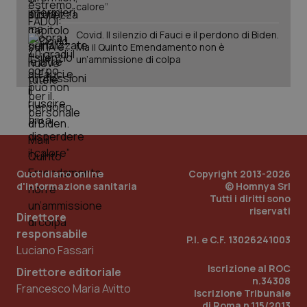
calore”
Covid. Il silenzio di Fauci e il perdono di Biden.
Ma il Quinto Emendamento non è
un’ammissione di colpa
Quotidiano online
Copyright 2013-2026
d'informazione sanitaria
© Homnya Srl
Tutti i diritti sono
riservati
Direttore
responsabile
P.I. e C.F. 13026241003
Luciano Fassari
PHPSESSID
Sessio
PHP.net
www.quotidianosanita.it
Iscrizione al ROC
Direttore editoriale
n.34308
Francesco Maria Avitto
Iscrizione Tribunale
di Roma n.115/2013