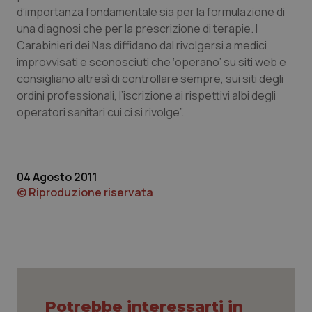
d’importanza fondamentale sia per la formulazione di
Piemonte
HIV
una diagnosi che per la prescrizione di terapie. I
Carabinieri dei Nas diffidano dal rivolgersi a medici
Provincia Autonoma di Bolzano
Infezioni & Febbre
improvvisati e sconosciuti che ‘operano’ su siti web e
consigliano altresì di controllare sempre, sui siti degli
ordini professionali, l’iscrizione ai rispettivi albi degli
Provincia Autonoma di Trento
Ipertensione & Scompenso
operatori sanitari cui ci si rivolge”.
Puglia
Malattie rare
Sardegna
Malattia di Crohn & Rettocolite Ulcerosa
04 Agosto 2011
© Riproduzione riservata
Sicilia
Neuroscienze & patologie neurodegenerative
Toscana
Obesità
Umbria
Oftalmologia
Potrebbe interessarti in