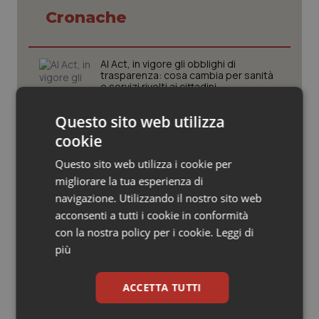
Valle D’Aosta
Oncodermatologia
Cronache
Veneto
Oncoematologia
AI Act, in vigore gli obblighi di
Oncologia & Nutrizione
trasparenza: cosa cambia per sanità
e servizi rivolti ai cittadini
Psoriasi & pelle
Questo sito web utilizza
Caldo, l’ondata prosegue. Il 7 agosto
cookie
26 città restano da bollino rosso, solo
Quotidiano Cardiologia
Bolzano torna in giallo
Questo sito web utilizza i cookie per
migliorare la tua esperienza di
Quotidiano Chirurgia
navigazione. Utilizzando il nostro sito web
Maxi furto di farmaci all’ospedale
“Maggiore Nino Baglieri” di Modica
acconsenti a tutti i cookie in conformità
Quotidiano Oncologia
con la nostra policy per i cookie.
Leggi di
più
Quotidiano Pediatria
Caldo, il 6 agosto tutta Italia da
bollino rosso. Massima allerta in tutte
ACCETTA TUTTI
le 27 città monitorate
Rene & patologie urogenitali