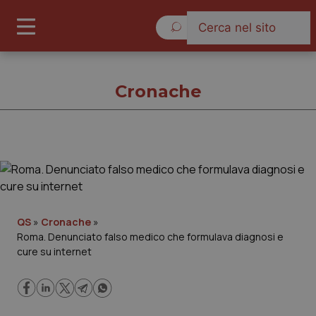
Giovedì 6 Agosto 2026
Cronache
Cronache
Cronache
QS
»
Cronache
»
Roma. Denunciato falso medico che formulava diagnosi e
Governo e Parlamento
cure su internet
Regioni e Asl
Lavoro e Professioni