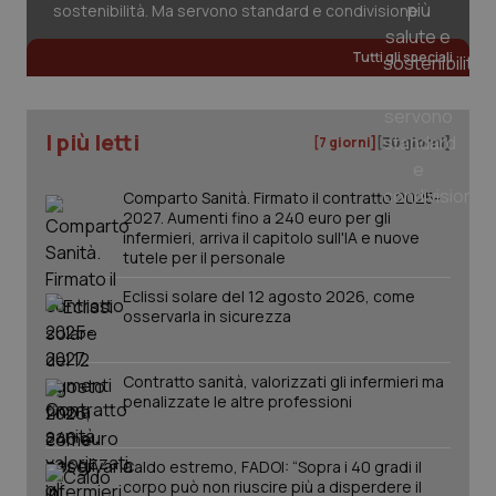
sostenibilità. Ma servono standard e condivisione
Tutti gli speciali
tracking-sites-ironfish-
www.quotidianosanita.it
4
tracking-enable
settim
2 gior
I più letti
[7 giorni]
[30 giorni]
Comparto Sanità. Firmato il contratto 2025-
2027. Aumenti fino a 240 euro per gli
tracking-sites-ironfish-
www.quotidianosanita.it
4
session-id
settim
infermieri, arriva il capitolo sull'IA e nuove
2 gior
tutele per il personale
Eclissi solare del 12 agosto 2026, come
osservarla in sicurezza
_ga
1 anno
Google LLC
mes
.quotidianosanita.it
Contratto sanità, valorizzati gli infermieri ma
penalizzate le altre professioni
Caldo estremo, FADOI: “Sopra i 40 gradi il
corpo può non riuscire più a disperdere il