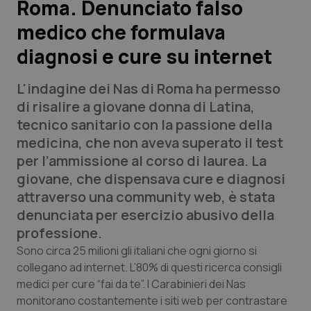
Roma. Denunciato falso
medico che formulava
Scienza e Farmaci
diagnosi e cure su internet
Studi e Analisi
L'indagine dei Nas di Roma ha permesso
Lettere al direttore
di risalire a giovane donna di Latina,
tecnico sanitario con la passione della
Edizioni Regionali
medicina, che non aveva superato il test
per l’ammissione al corso di laurea. La
QS Pro
giovane, che dispensava cure e diagnosi
attraverso una community web, è stata
Professionisti Sanitari.AI
denunciata per esercizio abusivo della
professione.
Abruzzo
QS Pro Gold
Sono circa 25 milioni gli italiani che ogni giorno si
collegano ad internet. L’80% di questi ricerca consigli
QS Club
Newsletter
medici per cure “fai da te”. I Carabinieri dei Nas
Basilicata
Artrite & artrosi
monitorano costantemente i siti web per contrastare