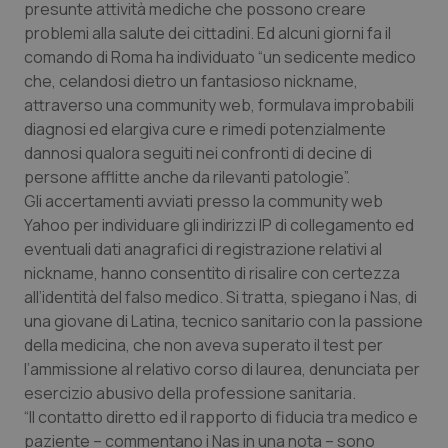
presunte attività mediche che possono creare
Calabria
Asma & BPCO
problemi alla salute dei cittadini. Ed alcuni giorni fa il
comando di Roma ha individuato “un sedicente medico
Campania
Car-T
che, celandosi dietro un fantasioso nickname,
attraverso una community web, formulava improbabili
Emilia-Romagna
Colesterolo & coronaropatie
diagnosi ed elargiva cure e rimedi potenzialmente
dannosi qualora seguiti nei confronti di decine di
Friuli Venezia Giulia
Dermatite Atopica
persone afflitte anche da rilevanti patologie”.
Gli accertamenti avviati presso la community web
Lazio
Diabete & glucometri
Yahoo per individuare gli indirizzi IP di collegamento ed
eventuali dati anagrafici di registrazione relativi al
nickname, hanno consentito di risalire con certezza
Liguria
Disturbi dell’umore
all’identità del falso medico. Si tratta, spiegano i Nas, di
una giovane di Latina, tecnico sanitario con la passione
Lombardia
Dolore
della medicina, che non aveva superato il test per
l’ammissione al relativo corso di laurea, denunciata per
Marche
Donna & Salute
esercizio abusivo della professione sanitaria.
“Il contatto diretto ed il rapporto di fiducia tra medico e
Molise
Epatiti
paziente – commentano i Nas in una nota – sono