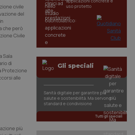
applicazioni concrete e
ione civile
uso protetto
ivazione del
in
ra che però
ezione Civile
a Sala
rio di
Gli speciali
lla Protezione
ccorsi alle
Sanità digitale per garantire più
salute e sostenibilità. Ma servono
standard e condivisione
Tutti gli speciali
uazione più