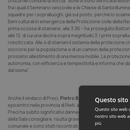
critica nel comune di Norcia "dove si sono verificate lesioni
fra i quali il Seminario vescovile e le Chiese di Santa Illu
squadre per i sopralluoghi, già sul posto, perché lo scia
Beni culturali in emergenza della Protezione civile della 
prima scossa di stamane, alle 3.36 – ha proseguito Battoni 
alle 12, di cui una decina sopra magnitudo 3. I primi sopral
robotizzata. Alle 4 di stamani il sistema della protezione 
soccorsi per la popolazione e di un camion della protezione 
prossimo allestimento di una mensa mobile. La protezione c
autonomia, con efficienza e tempestività e informa che dai p
dal sisma".
Anche il sindaco di Preci,
Pietro Bellini,
ha fatto il punto s
Questo sito 
epicentro nella provincia di Rieti, al fine di garantire una 
Questo sito web ut
Preci ha subito significativi danneggiamenti; in particola
nostro sito web ac
della Sala consigliare, risulta gravemente lesionato il camp
più
comunale e sono stati riscontrati danni anche agli edifici di 