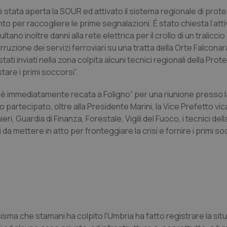
ata aperta la SOUR ed attivato il sistema regionale di protez
nto per raccogliere le prime segnalazioni. É stato chiesta l’att
ano inoltre danni alla rete elettrica per il crollo di un traliccio 
ruzione dei servizi ferroviari su una tratta della Orte Falcona
i inviati nella zona colpita alcuni tecnici regionali della Prot
tare i primi soccorsi”.
si è immediatamente recata a Foligno” per una riunione presso l
 partecipato, oltre alla Presidente Marini, la Vice Prefetto vica
ri, Guardia di Finanza, Forestale, Vigili del Fuoco, i tecnici de
i da mettere in atto per fronteggiare la crisi e fornire i primi so
sma che stamani ha colpito l'Umbria ha fatto registrare la sit