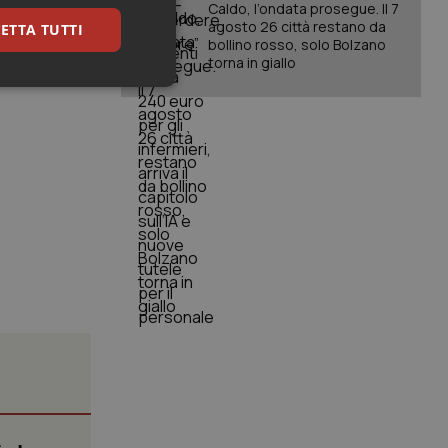
ubblici.
Caldo, l’ondata prosegue. Il 7
agosto 26 città restano da
ETTA TUTTI
mune ha
bollino rosso, solo Bolzano
torna in giallo
keting
igazione sulle pagine
kie.
er memorizzare le
utente per la loro
 dati sul consenso
itiche e
tendo che le loro
ssioni future.
l servizio Cookie-