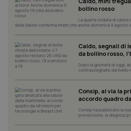
Caldo, mini tregua
bollino rosso
La quarta ondata di calore c
tracking-sites-ironf
della Salute conferma infatti che anche domenica 9 agosto s
tracking-enable
tracking-sites-ironf
session-id
Caldo, segnali di l
da bollino rosso, l
_ga
Dopo la giornata di oggi, do
contrassegnate dal livello m
Consip, al via la 
accordo quadro da 
PHPSESSID
Consip ha pubblicato la sua 
prevenzione, la diagnosi pre