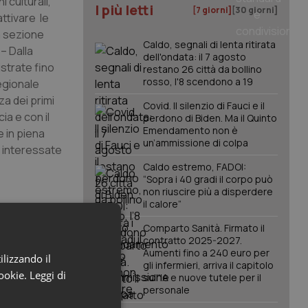
 culturali,
I più letti
[7 giorni]
[30 giorni]
attivare le
a sezione
Caldo, segnali di lenta ritirata
– Dalla
dell'ondata: il 7 agosto
istrate fino
restano 26 città da bollino
rosso, l'8 scendono a 19
regionale
za dei primi
Covid. Il silenzio di Fauci e il
ia e con il
perdono di Biden. Ma il Quinto
Emendamento non è
e in piena
un’ammissione di colpa
e interessate
Caldo estremo, FADOI:
“Sopra i 40 gradi il corpo può
non riuscire più a disperdere
il calore”
Comparto Sanità. Firmato il
smico con
contratto 2025-2027.
 Comune di
Aumenti fino a 240 euro per
ilizzando il
ale, sede
gli infermieri, arriva il capitolo
cookie.
Leggi di
sull'IA e nuove tutele per il
storico
personale
io e nella