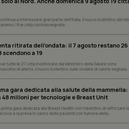
 solo al Nord. Anche domenica 9 agosto 19 citt
settimane
Script.com per ricordare le pref
www.quotidianosanita.it
sui cookie dei visitatori. È neces
dei cookie di Cookie-Script.com 
correttamente.
ontinua a interessare gran parte dell'Italia. Il nuovo bollettino del Mi
ish-
www.quotidianosanita.it
4
Questo cookie è impostato dall'a
aranno 19 le città contrassegnate...
settimane
abilitare il sistema di tracking a
2 giorni
ish-
www.quotidianosanita.it
4
Questo cookie è impostato dall'a
settimane
assegnare un identificatore generi
enta ritirata dell’ondata: il 7 agosto restano 26
2 giorni
’8 scendono a 19
1 anno 1
Questo nome di cookie è associa
Google LLC
mese
Universal Analytics, che è un a
.quotidianosanita.it
ve tutte le 27 città monitorate dal Ministero della Salute sono
significativo del servizio di ana
utilizzato da Google. Questo cook
assimo di allerta, il nuovo bollettino sulle ondate di calore segnala..
per distinguere utenti unici as
generato in modo casuale come i
cliente. È incluso in ogni richiest
sito e utilizzato per calcolare i dat
sessioni e campagne per i rapporti 
prima gara dedicata alla salute della mammella:
48 milioni per tecnologie e Breast Unit
Sessione
Cookie generato da applicazioni 
PHP.net
linguaggio PHP. Si tratta di un id
www.quotidianosanita.it
generico utilizzato per mantenere 
prima gara dedicata alla Breast Health con l'obiettivo di rafforzare l
sessione utente. Normalmente 
generato in modo casuale, il mod
coce e la presa in carico delle pazienti con tumore della...
utilizzato può essere specifico pe
buon esempio è mantenere uno s
un utente tra le pagine.