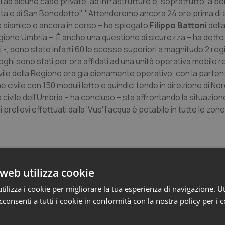
 ad alcune case private, ad infrastrutture e, soprattutto, a beni
minata e di San Benedetto". "Attenderemo ancora 24 ore prima di 
me sismico è ancora in corso – ha spiegato
Filippo Battoni
dell
Regione Umbria – È anche una questione di sicurezza – ha detto 
-, sono state infatti 60 le scosse superiori a magnitudo 2 reg
luoghi sono stati per ora affidati ad una unità operativa mobile 
civile della Regione era già pienamente operativo, con la parten
civile con 150 moduli letto e quindici tende in direzione di Norc
ivile dell'Umbria – ha concluso – sta affrontando la situazion
relievi effettuati dalla ‘Vus' l'acqua è potabile in tutte le zon
ulla situazione nel territorio comunale: “In merito all'evento si
web utilizza cookie
corretta informazione – si legge nella nota -, si evidenzia che il
ilizza i cookie per migliorare la tua esperienza di navigazione. Ut
re risulta completamente inagibile una parte del palazzo comun
consenti a tutti i cookie in conformità con la nostra policy per i 
anile sovrastante il Museo della Scuola Chirurgica e l'archivio 
culto. È stata interrotta la viabilità nella frazione di Saccovesc