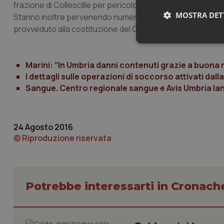
frazione di Collescille per pericolo caduta di un fabbricato. 
MOSTRA DET
Stanno inoltre pervenendo numerose segnalazioni relative a
provveduto alla costituzione del Centro Operativo Comunal
Neces
Marini: “In Umbria danni contenuti grazie a buona
I dettagli sulle operazioni di soccorso attivati dal
Sangue. Centro regionale sangue e Avis Umbria lanc
24 Agosto 2016
I cookie necessari con
© Riproduzione riservata
e l'accesso alle aree 
Nome
VISITOR_PRIVACY_
Potrebbe interessarti in Cronach
CookieScriptConse