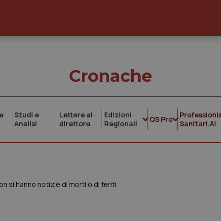
Cronache
e
Studi e
Lettere al
Edizioni
Professionis
QS Pro
Analisi
direttore
Regionali
Sanitari.AI
 si hanno notizie di morti o di feriti