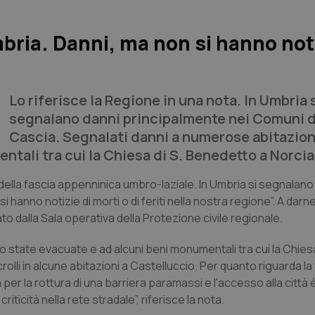
bria. Danni, ma non si hanno noti
Lo riferisce la Regione in una nota. In Umbria 
segnalano danni principalmente nei Comuni d
Cascia. Segnalati danni a numerose abitazion
tali tra cui la Chiesa di S. Benedetto a Norcia
della fascia appenninica umbro-laziale. In Umbria si segnalano
anno notizie di morti o di feriti nella nostra regione”. A darne 
 dalla Sala operativa della Protezione civile regionale.
 state evacuate e ad alcuni beni monumentali tra cui la Chiesa
li in alcune abitazioni a Castelluccio. Per quanto riguarda la vi
er la rottura di una barriera paramassi e l'accesso alla città 
ticità nella rete stradale”, riferisce la nota.