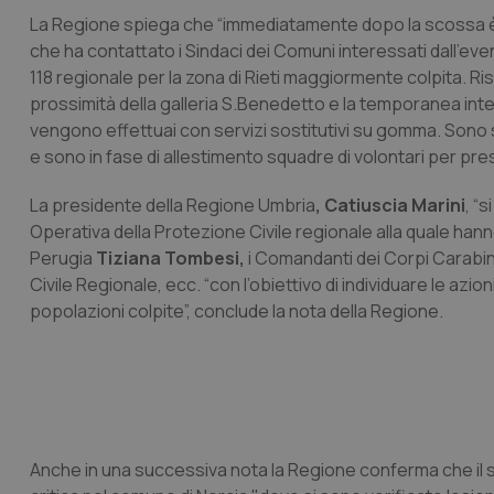
La Regione spiega che “immediatamente dopo la scossa è st
che ha contattato i Sindaci dei Comuni interessati dall'eve
118 regionale per la zona di Rieti maggiormente colpita. Risult
prossimità della galleria S.Benedetto e la temporanea inter
vengono effettuai con servizi sostitutivi su gomma. Sono stat
e sono in fase di allestimento squadre di volontari per pres
La presidente della Regione Umbria
, Catiuscia Marini
, “
Operativa della Protezione Civile regionale alla quale hanno
Perugia
Tiziana Tombesi,
i Comandanti dei Corpi Carabinie
Civile Regionale, ecc. “con l’obiettivo di individuare le azion
popolazioni colpite”, conclude la nota della Regione.
Anche in una successiva nota la Regione conferma che il si