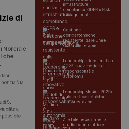
infrastrutture,
compliance, GDPR e Risk
management
zie di
Gestione
dell'Ipertensione
si
resistente: dalle Linee
Guida alle terapie
i Norcia e
innovative
i che
Leadership Infermieristica
.
2026: nuovi modelli di
responsabilità e
 danni
autonomia
notizia è la
Leadership Medica 2026:
guidare team clinici ad
 di S.
alte prestazioni
abilità al
è possibile
AI e telemedicina nello
studio odontoiatrico: