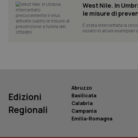
West Nile. In Umbri
_ga_KM60CM4NPH
le misure di preven
È stata intercettata la circo
isolato in alcuni esemplari d
Nome
Nome
VISITOR_INFO1_LIV
_ga_0VMQEQKQ1N
__Secure-YNID
Abruzzo
YSC
Edizioni
Basilicata
Calabria
Regionali
__Secure-
Campania
ROLLOUT_TOKEN
Emilia-Romagna
tracking-sites-
ironfish-tracking-
named-enable