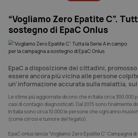
“Vogliamo Zero Epatite C”. Tut
sostegno di EpaC Onlus
EpaC a disposizione dei cittadini, promoss
essere ancora più vicina alle persone colpite
un’informazione accurata sulla malattia, sull
Le stime più aggiornate dicono che in Italia circa 300.000 
casi di contagio diagnosticati. Dal 2015 sono finalmente dispo
In Italia sono circa 10.000 le persone che ogni anno muoio
(come cirrosi e tumore del fegato).
EpaC onlus lancia “Vogliamo Zero Epatite C” Campagna di in