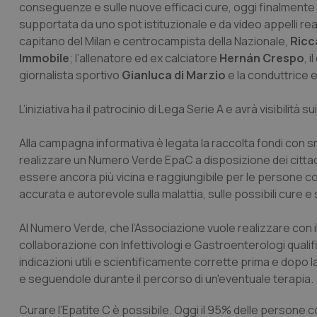
conseguenze e sulle nuove efficaci cure, oggi finalmente d
supportata da uno spot istituzionale e da video appelli rea
capitano del Milan e centrocampista della Nazionale,
Ricc
Immobile
; l’allenatore ed ex calciatore
Hernán Crespo
, 
giornalista sportivo
Gianluca di Marzio
e la conduttrice e
L’iniziativa ha il patrocinio di Lega Serie A e avrà visibilità 
Alla campagna informativa è legata la raccolta fondi con sms
realizzare un Numero Verde EpaC a disposizione dei citt
essere ancora più vicina e raggiungibile per le persone col
accurata e autorevole sulla malattia, sulle possibili cure e
Al Numero Verde, che l’Associazione vuole realizzare con il
collaborazione con Infettivologi e Gastroenterologi qualifica
indicazioni utili e scientificamente corrette prima e dopo la 
e seguendole durante il percorso di un'eventuale terapia.
Curare l’Epatite C è possibile. Oggi il 95% delle persone