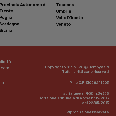
i Youtube incorporati
tics per mantenere
Provincia Autonoma di
Toscana
tore del sito web sta
Trento
ell'interfaccia di
Umbria
Puglia
Valle D’Aosta
 tenere traccia
Sardegna
Veneto
i Youtube incorporati
tore del sito web sta
Sicilia
ell'interfaccia di
 tenere traccia
r la gestione
one dell’esperienza
icità
Copyright 2013-2026 © Homnya Srl
.com
e per abilitare il
Tutti i diritti sono riservati
loggato con identity
om
P.I. e C.F. 13026241003
Iscrizione al ROC n.34308
Iscrizione Tribunale di Roma n.115/2013
del 22/05/2013
Riproduzione riservata