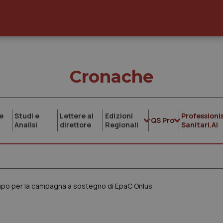
Cronache
e
Studi e
Lettere al
Edizioni
Professionis
QS Pro
Analisi
direttore
Regionali
Sanitari.AI
campo per la campagna a sostegno di EpaC Onlus