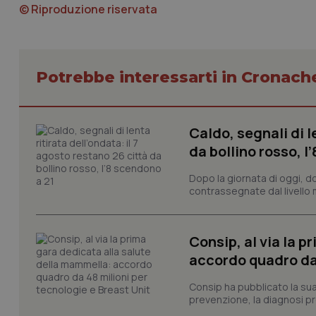
© Riproduzione riservata
Potrebbe interessarti in Cronach
I cookie necessari con
e l'accesso alle aree 
Nome
Caldo, segnali di l
da bollino rosso, l
VISITOR_PRIVACY_
Dopo la giornata di oggi, do
contrassegnate dal livello m
CookieScriptConse
Consip, al via la 
accordo quadro da 
tracking-sites-ironf
Consip ha pubblicato la sua 
tracking-enable
prevenzione, la diagnosi pre