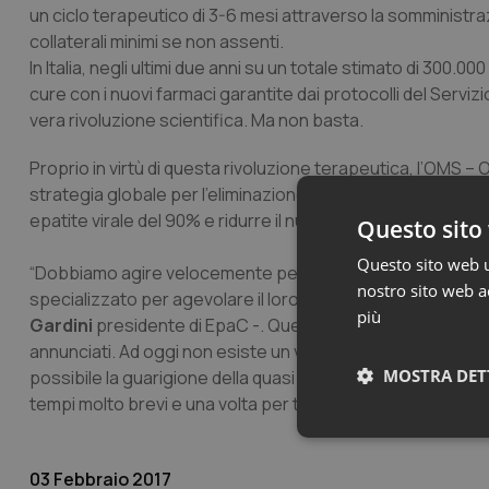
un ciclo terapeutico di 3-6 mesi attraverso la somministrazio
collaterali minimi se non assenti.
In Italia, negli ultimi due anni su un totale stimato di 300.
cure con i nuovi farmaci garantite dai protocolli del Serviz
vera rivoluzione scientifica. Ma non basta.
Proprio in virtù di questa rivoluzione terapeutica, l’OMS
strategia globale per l’eliminazione dell’Epatite C nel mondo
epatite virale del 90% e ridurre il numero di morti a causa d
Questo sito 
Questo sito web ut
“Dobbiamo agire velocemente per informare tutti quei paz
nostro sito web ac
specializzato per agevolare il loro percorso terapeutico si
più
Gardini
presidente di EpaC -. Quella dell’OMS è una strate
annunciati. Ad oggi non esiste un vaccino per l'Epatite C, m
MOSTRA DET
possibile la guarigione della quasi totalità dei pazienti tra
tempi molto brevi e una volta per tutte l’accesso a questi nu
Neces
03 Febbraio 2017