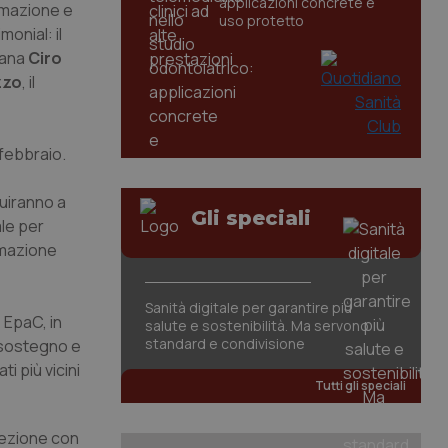
applicazioni concrete e
ormazione e
uso protetto
onial: il
iana
Ciro
zzo
, il
7 febbraio.
buiranno a
Gli speciali
le per
ormazione
Sanità digitale per garantire più
 EpaC, in
salute e sostenibilità. Ma servono
standard e condivisione
e sostegno e
i più vicini
Tutti gli speciali
fezione con