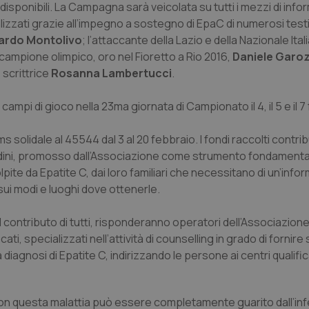
isponibili. La Campagna sarà veicolata su tutti i mezzi di inf
lizzati grazie all’impegno a sostegno di EpaC di numerosi testim
ardo Montolivo
; l’attaccante della Lazio e della Nazionale Ital
il campione olimpico, oro nel Fioretto a Rio 2016,
Daniele Garo
 scrittrice
Rosanna Lambertucci
.
sui campi di gioco nella 23ma giornata di Campionato il 4, il 5 e il 
 solidale al 45544 dal 3 al 20 febbraio. I fondi raccolti contri
adini, promosso dall’Associazione come strumento fondamenta
pite da Epatite C, dai loro familiari che necessitano di un’inf
 sui modi e luoghi dove ottenerle.
 contributo di tutti, risponderanno operatori dell’Associazione
ti, specializzati nell’attività di counselling in grado di fornir
diagnosi di Epatite C, indirizzando le persone ai centri qualificat
 con questa malattia può essere completamente guarito dall’in