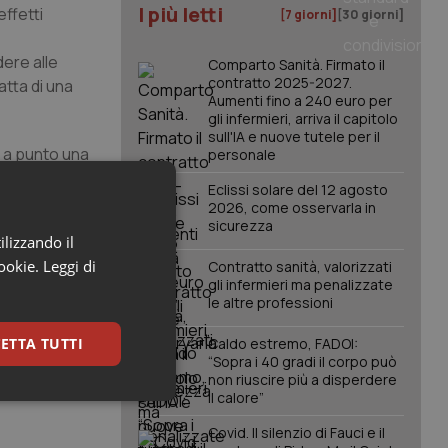
I più letti
effetti
[7 giorni]
[30 giorni]
dere alle
Comparto Sanità. Firmato il
contratto 2025-2027.
atta di una
Aumenti fino a 240 euro per
gli infermieri, arriva il capitolo
sull'IA e nuove tutele per il
o a punto una
personale
nfezioni di
Eclissi solare del 12 agosto
2026, come osservarla in
sicurezza
ilizzando il
so un centro
cookie.
Leggi di
Contratto sanità, valorizzati
a
Ivan
gli infermieri ma penalizzate
iettivi
le altre professioni
rende
ETTA TUTTI
Caldo estremo, FADOI:
antiscano in
“Sopra i 40 gradi il corpo può
non riuscire più a disperdere
il calore”
keting
Covid. Il silenzio di Fauci e il