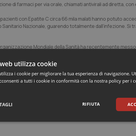
ne di farmaci per via orale, chiamati antivirali ad diretta, con 
000 pazienti con Epatite C circa 66 mila malati hanno potuto acce
io Sanitario Nazionale, guarendo totalmente dall’infezione. Si tr
 – Organizzazione Mondiale della Sanità ha recentemente mess
 e si è posta importanti obiettivi per il 2030: ridurre le nuove i
i epatite virale del 65%.
web utilizza cookie
ilizza i cookie per migliorare la tua esperienza di navigazione. Ut
ienti che hanno l’Epatite C ma ancora non si sono recati pres
consenti a tutti i cookie in conformità con la nostra policy per i 
no alla guarigione, evitando che la malattia peggiori – dichiar
gia ambiziosa, ma abbiamo gli strumenti per raggiungere gli ob
a l'introduzione dei nuovi farmaci antivirali ad azione diretta, 
RIFIUTA
TAGLI
ACC
ttati entro 3-6 mesi. Ci aspettiamo che le autorità sanitarie gar
ovi farmaci per tutti i pazienti eleggibili ad una cura”.
sari
Statistici
Mar