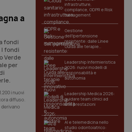
infrastrutture,
compliance, GDPR e Risk
management
pagna a
Gestione
dell'Ipertensione
a fondi
resistente: dalle Linee
Guida alle terapie
 I fondi
innovative
ro Verde
Leadership Infermieristica
ale per
2026: nuovi modelli di
di
responsabilità e
autonomia
rle.
.200 i nuovi
Leadership Medica 2026:
guidare team clinici ad
cora diffuso.
alte prestazioni
a derivano
AI e telemedicina nello
studio odontoiatrico: