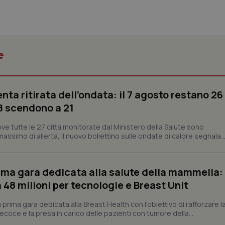
Necessari
Statistici
Marketing
e
tribuiscono a rendere fruibile il sito web abilitandone funzionalità di base quali la nav
protette del sito. Il sito web non è in grado di funzionare correttamente senza questi coo
Fornitore
/
Dominio
Scadenza
Descrizione
enta ritirata dell’ondata: il 7 agosto restano 26
’8 scendono a 21
METADATA
5 mesi 4
Questo cookie viene utilizzato p
YouTube
settimane
scelte di consenso e privacy dell'
.youtube.com
interazione con il sito. Registra i
ve tutte le 27 città monitorate dal Ministero della Salute sono
del visitatore riguardo a varie pol
impostazioni sulla privacy, garan
assimo di allerta, il nuovo bollettino sulle ondate di calore segnala..
preferenze siano onorate nelle se
nt
5 mesi 3
Questo cookie viene utilizzato da
CookieScript
settimane
Script.com per ricordare le pref
www.quotidianosanita.it
sui cookie dei visitatori. È neces
prima gara dedicata alla salute della mammella:
dei cookie di Cookie-Script.com 
48 milioni per tecnologie e Breast Unit
correttamente.
ish-
www.quotidianosanita.it
4
Questo cookie è impostato dall'a
prima gara dedicata alla Breast Health con l'obiettivo di rafforzare l
settimane
abilitare il sistema di tracking a
2 giorni
coce e la presa in carico delle pazienti con tumore della...