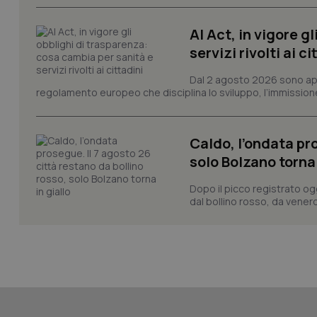
tracking-sites-ironf
session-id
AI Act, in vigore g
_ga
servizi rivolti ai ci
Dal 2 agosto 2026 sono applic
regolamento europeo che disciplina lo sviluppo, l’immissione s
Caldo, l’ondata pro
PHPSESSID
solo Bolzano torna 
Dopo il picco registrato og
dal bollino rosso, da venerd
_ga_KM60CM4NPH
Nome
Nome
VISITOR_INFO1_LIV