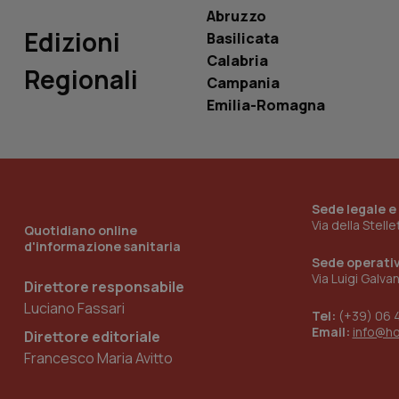
_ga_0VMQEQKQ1N
Abruzzo
Edizioni
Basilicata
Calabria
Regionali
__Secure-YNID
Campania
Emilia-Romagna
YSC
__Secure-
ROLLOUT_TOKEN
Sede legale e
Via della Stell
Quotidiano online
tracking-sites-
d'informazione sanitaria
ironfish-tracking-
Sede operati
named-enable
Via Luigi Galva
Direttore responsabile
Luciano Fassari
Tel:
(+39) 06 
Email:
info@h
Direttore editoriale
Francesco Maria Avitto