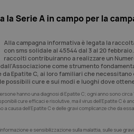
ta la Serie A in campo per la cam
Alla campagna informativa è legata la raccolt
con sms solidale al 45544 dal 3 al 20 febbraio.
raccolti contribuiranno a realizzare un Nume
o dall’Associazione come strumento fondament
 da Epatite C, ai loro familiari che necessitano 
e possibili cure e sui modi e luoghi dove ottene
persone hanno una diagnosi di Epatite C; ogni anno sono circa 1
nibili cure efficaci e risolutive, ma il virus dell’Epatite C è an
no a causa dell’Epatite C e delle gravi complicanze che da ess
formazione e sensibilizzazione sulla malattia, sulle sue gravi