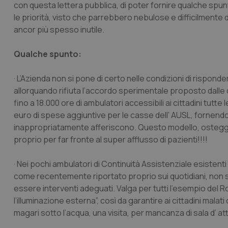
con questa lettera pubblica, di poter fornire qualche spun
le priorità, visto che parrebbero nebulose e difficilmente dis
ancor più spesso inutile.
Qualche spunto:
· L’Azienda non si pone di certo nelle condizioni di rispon
allorquando rifiuta l’accordo sperimentale proposto dalle
fino a 18.000 ore di ambulatori accessibili ai cittadini tutte le
euro di spese aggiuntive per le casse dell’ AUSL, fornendo u
inappropriatamente afferiscono. Questo modello, osteggiato 
proprio per far fronte al super afflusso di pazienti!!!!
· Nei pochi ambulatori di Continuità Assistenziale esistent
come recentemente riportato proprio sui quotidiani, non s
essere interventi adeguati. Valga per tutti l’esempio del R
l’illuminazione esterna”, così da garantire ai cittadini m
magari sotto l’acqua, una visita, per mancanza di sala d’ at