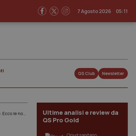
7 Agosto 2026
05:11
ti
QS Club
Newsletter
Ultime analisi e review da
Bologna. Lettera aperta di Fimmg, Cimo, Snami e Fials all’Ausl: “Su emergenza Pronto soccorso ricette vecchie. Ecco le nostre proposte”
QS Pro Gold
Cloud sanitario: