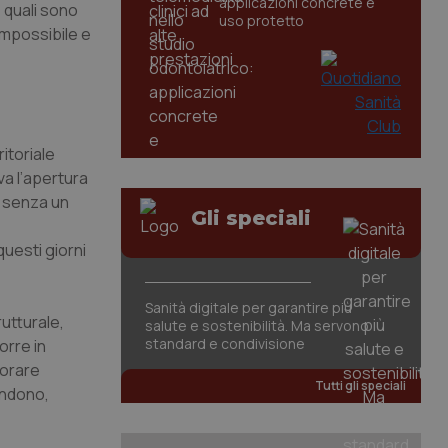
applicazioni concrete e
 quali sono
uso protetto
 impossibile e
itoriale
va l’apertura
8, senza un
Gli speciali
questi giorni
Sanità digitale per garantire più
utturale,
salute e sostenibilità. Ma servono
standard e condivisione
orre in
iorare
Tutti gli speciali
endono,