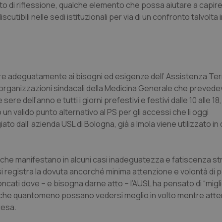
to di riflessione, qualche elemento che possa aiutare a capire
cutibili nelle sedi istituzionali per via di un confronto talvolta
dere adeguatamente ai bisogni ed esigenze dell’ Assistenza Terr
 organizzazioni sindacali della Medicina Generale che prevede
 sere dell’anno e tutti i giorni prefestivi e festivi dalle 10 alle 1
n valido punto alternativo al PS per gli accessi che li oggi
dall’ azienda USL di Bologna, già a Imola viene utilizzato in 
i che manifestano in alcuni casi inadeguatezza e fatiscenza str
i registra la dovuta ancorché minima attenzione e volontà di p
oncati dove – e bisogna darne atto – l’AUSL ha pensato di “migl
alati che quantomeno possano vedersi meglio in volto mentre att
tesa.