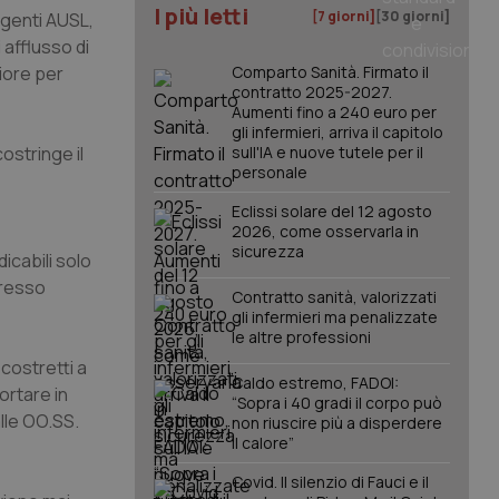
I più letti
[7 giorni]
[30 giorni]
igenti AUSL,
 afflusso di
iore per
Comparto Sanità. Firmato il
contratto 2025-2027.
Aumenti fino a 240 euro per
gli infermieri, arriva il capitolo
ostringe il
sull'IA e nuove tutele per il
personale
Eclissi solare del 12 agosto
2026, come osservarla in
sicurezza
icabili solo
gresso
Contratto sanità, valorizzati
gli infermieri ma penalizzate
le altre professioni
 costretti a
Caldo estremo, FADOI:
ortare in
“Sopra i 40 gradi il corpo può
alle OO.SS.
non riuscire più a disperdere
il calore”
Covid. Il silenzio di Fauci e il