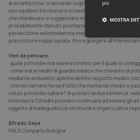
di accettazione, scaricando sugli infermieri di accettazione t
più
uno squilibrio tra risorse e richieste. L’ AUSL ha evident
che chiedevano e suggerivano modalità per erogare servizi 
MOSTRA DET
probabilmente ritenuto prioritario impiegare energie e t
persecutorie ed intimidatorie meglio note come “confession
Neces
prescrizione inappropriata, fino a giungere all’interessam
Vien da pensare
:
· quale potrebbe mai essere il motivo per il quale si ost
· come mai ai medici di guardia medica che chiedono di poter
mediante ambulatori aperti e diretto rapporto medico pa
· che non temano forse il fatto che mettendo medici e paz
voluto potrebbe saltare? Ai posteri l’ardua sentenza, ne
I cookie necessari con
e l'accesso alle aree 
Infermieri e Cittadini possano continuare ad essere gli un
oggetto di inadeguatezze strutturali e organizzative rispet
Nome
VISITOR_PRIVACY_
Alfredo Sepe
FIALS Comparto Bologna