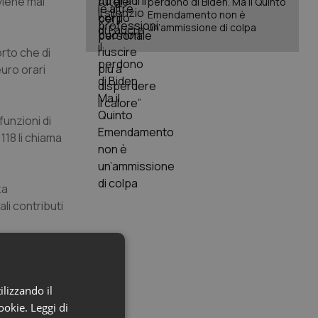
viene mai
perdono di Biden. Ma il Quinto
Emendamento non è
un’ammissione di colpa
orto che di
euro orari
unzioni di
118 li chiama
za
ali contributi
itorio
 clinica e
ilizzando il
” già in fase
cookie.
Leggi di