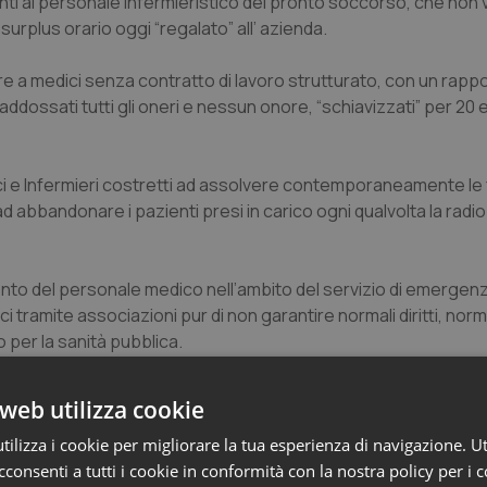
ti al personale infermieristico del pronto soccorso, che non 
rplus orario oggi “regalato” all’ azienda.
 fare a medici senza contratto di lavoro strutturato, con un rapp
addossati tutti gli oneri e nessun onore, “schiavizzati” per 20 
ci e Infermieri costretti ad assolvere contemporaneamente le f
 abbandonare i pazienti presi in carico ogni qualvolta la radio 
amento del personale medico nell’ambito del servizio di emergen
ci tramite associazioni pur di non garantire normali diritti, norm
o per la sanità pubblica.
trale 118 per il governo clinico dei flussi provenienti dal terr
web utilizza cookie
gestisca la fase di accettazione, di fast track, di anticipazione
ilizza i cookie per migliorare la tua esperienza di navigazione. Ut
solo ad un continuo tentativo di “procedurazione infermieristica
consenti a tutti i cookie in conformità con la nostra policy per i 