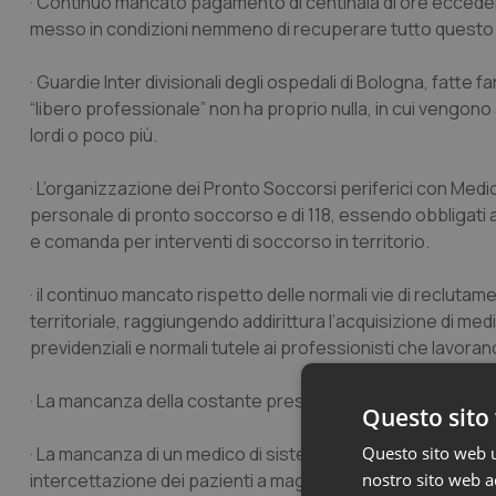
· Continuo mancato pagamento di centinaia di ore ecceden
messo in condizioni nemmeno di recuperare tutto questo su
· Guardie Inter divisionali degli ospedali di Bologna, fatte
“libero professionale” non ha proprio nulla, in cui vengono 
lordi o poco più.
· L’organizzazione dei Pronto Soccorsi periferici con Medi
personale di pronto soccorso e di 118, essendo obbligati ad
e comanda per interventi di soccorso in territorio.
· il continuo mancato rispetto delle normali vie di reclut
territoriale, raggiungendo addirittura l’acquisizione di medi
previdenziali e normali tutele ai professionisti che lavoran
· La mancanza della costante presenza 24h del Medico di Cen
Questo sito 
· La mancanza di un medico di sistema che con gli infermieri 
Questo sito web ut
intercettazione dei pazienti a maggior rischio. Si assiste 
nostro sito web ac