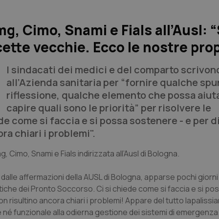
g, Cimo, Snami e Fials all’Ausl: 
ette vecchie. Ecco le nostre pro
I sindacati dei medici e del comparto scrivon
all’Azienda sanitaria per “fornire qualche spu
riflessione, qualche elemento che possa aiut
capire quali sono le priorità” per risolvere le
e come si faccia e si possa sostenere - e per d
a chiari i problemi".
g, Cimo, Snami e Fials indirizzata all’Ausl di Bologna.
dalle affermazioni della AUSL di Bologna, apparse pochi giorni
iche dei Pronto Soccorso. Ci si chiede come si faccia e si po
 risultino ancora chiari i problemi! Appare del tutto lapalissi
le né funzionale alla odierna gestione dei sistemi di emergenz