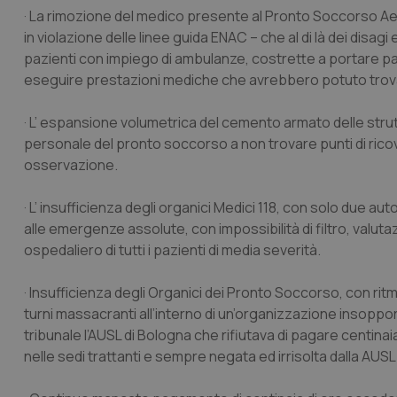
· La rimozione del medico presente al Pronto Soccorso Aer
in violazione delle linee guida ENAC – che al di là dei disagi
pazienti con impiego di ambulanze, costrette a portare p
eseguire prestazioni mediche che avrebbero potuto trovar
· L’ espansione volumetrica del cemento armato delle strutt
personale del pronto soccorso a non trovare punti di rico
osservazione.
· L’ insufficienza degli organici Medici 118, con solo due a
alle emergenze assolute, con impossibilità di filtro, valuta
ospedaliero di tutti i pazienti di media severità.
· Insufficienza degli Organici dei Pronto Soccorso, con ritm
turni massacranti all’interno di un’organizzazione insoppor
tribunale l’AUSL di Bologna che rifiutava di pagare centinai
nelle sedi trattanti e sempre negata ed irrisolta dalla AUSL