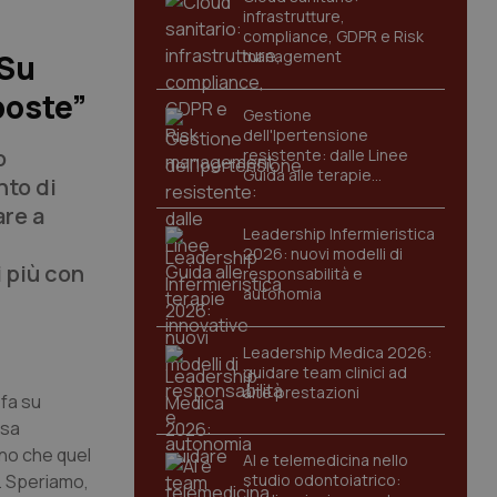
infrastrutture,
compliance, GDPR e Risk
management
“Su
poste”
Gestione
dell'Ipertensione
o
resistente: dalle Linee
Guida alle terapie
nto di
innovative
are a
Leadership Infermieristica
2026: nuovi modelli di
i più con
responsabilità e
autonomia
Leadership Medica 2026:
guidare team clinici ad
alte prestazioni
 fa su
ssa
ano che quel
AI e telemedicina nello
a. Speriamo,
studio odontoiatrico: