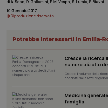
A. Sepe, D. Gallamini, F. M. Vespa, S. Lumia, F. Biavati
10 Gennaio 2017
_ga_KM60CM4NPH
© Riproduzione riservata
Nome
Nome
Potrebbe interessarti in Emilia
VISITOR_INFO1_LIV
_ga_0VMQEQKQ1N
Cresce la ricerca i
__Secure-YNID
numero più alto de
Cresce il volume della ricer
condotti dalla rete regionale
YSC
__Secure-
Medicina generale
ROLLOUT_TOKEN
famiglia
tracking-sites-