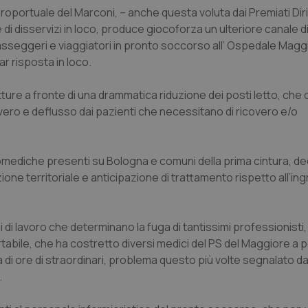
oportuale del Marconi, – anche questa voluta dai Premiati Dir
 e di disservizi in loco, produce giocoforza un ulteriore canale di
asseggeri e viaggiatori in pronto soccorso all’ Ospedale Magg
 risposta in loco.
ure a fronte di una drammatica riduzione dei posti letto, che c
vero e deflusso dai pazienti che necessitano di ricovero e/o
utomediche presenti su Bologna e comuni della prima cintura, ded
zione territoriale e anticipazione di trattamento rispetto all’in
i di lavoro che determinano la fuga di tantissimi professionisti,
tabile, che ha costretto diversi medici del PS del Maggiore a p
a di ore di straordinari, problema questo più volte segnalato d
.