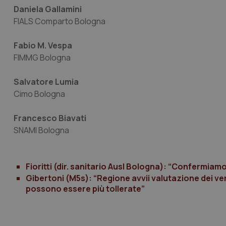
Daniela Gallamini
CookieScriptConse
FIALS Comparto Bologna
Fabio M. Vespa
FIMMG Bologna
tracking-sites-ironf
tracking-enable
Salvatore Lumia
tracking-sites-ironf
Cimo Bologna
session-id
_ga
Francesco Biavati
SNAMI Bologna
Fioritti (dir. sanitario Ausl Bologna): “Confermiamo
Gibertoni (M5s): “Regione avvii valutazione dei vert
PHPSESSID
possono essere più tollerate”