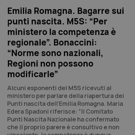
Emilia Romagna. Bagarre sui
Scienza e Farmaci
punti nascita. M5S: “Per
ministero la competenza è
Studi e Analisi
regionale”. Bonaccini:
Lettere al direttore
“Norme sono nazionali,
Edizioni Regionali
Regioni non possono
modificarle”
QS Pro
Alcuni esponenti del M5S ricevuti al
Professionisti Sanitari.AI
ministero per parlare della riapertura dei
Punti nascita dell'Emilia Romagna. Maria
Abruzzo
QS Pro Gold
Edera Spadoni riferisce: “Il Comitato
Punti Nascita Nazionale ha confermato
QS Club
Newsletter
Basilicata
Artrite & artrosi
che il proprio parere è consultivo e non
vincolante, la competenza è dunque