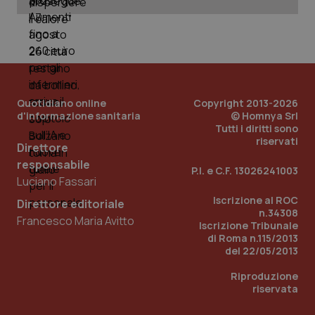
uti
nuo
ver
dell
You
YSC
Sessione
Que
Google LLC
imp
.youtube.com
You
ten
Quotidiano online
Copyright 2013-2026
vis
d'informazione sanitaria
© Homnya Srl
vid
Tutti i diritti sono
__Secure-
.youtube.com
5 mesi 4
Que
riservati
Direttore
ROLLOUT_TOKEN
settimane
imp
You
responsabile
ges
P.I. e C.F. 13026241003
del
Luciano Fassari
e d
per
Iscrizione al ROC
Direttore editoriale
del
n.34308
ute
Francesco Maria Avitto
Iscrizione Tribunale
tracking-sites-
www.quotidianosanita.it
4
Que
di Roma n.115/2013
ironfish-tracking-
settimane
imp
del 22/05/2013
named-enable
2 giorni
dal
per 
sis
Riproduzione
sol
riservata
ute
ide
Wel