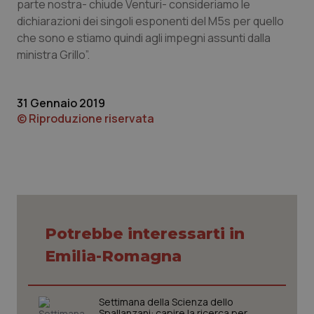
parte nostra- chiude Venturi- consideriamo le
dichiarazioni dei singoli esponenti del M5s per quello
che sono e stiamo quindi agli impegni assunti dalla
ministra Grillo”.
31 Gennaio 2019
© Riproduzione riservata
CookieScriptConsent
5 mesi
CookieScript
settim
www.quotidianosanita.it
Potrebbe interessarti in
Emilia-Romagna
Settimana della Scienza dello
Spallanzani: capire la ricerca per