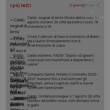
Nome
Fornitore
/
Dominio
Scadenza
Des
I più letti
_ga_0VMQEQKQ1N
.quotidianosanita.it
1 anno 1
Questo
[7 giorni]
[30 giorni]
mese
cookie
VISITOR_INFO1_LIVE
5 mesi 4
Que
Google LLC
viene
settimane
imp
.youtube.com
utilizzato
You
Caldo, segnali di lenta ritirata dell'ondata: il 7
da Google
ten
agosto restano 26 città da bollino rosso, l'8
Analytics
pre
per
scendono a 19
del
mantener
vid
lo stato
inco
della
Covid. Il silenzio di Fauci e il perdono di Biden.
può
sessione.
det
Ma il Quinto Emendamento non è
vis
un’ammissione di colpa
web
uti
nuo
Caldo estremo, FADOI: “Sopra i 40 gradi il
ver
corpo può non riuscire più a disperdere il
dell
calore”
You
__Secure-YNID
.youtube.com
5 mesi 4
Que
Comparto Sanità. Firmato il contratto 2025-
settimane
imp
You
2027. Aumenti fino a 240 euro per gli
ten
infermieri, arriva il capitolo sull'IA e nuove
pre
tutele per il personale
del
vid
inco
Caldo, l’ondata prosegue. Il 7 agosto 26 città
può
restano da bollino rosso, solo Bolzano torna
det
in giallo
vis
web