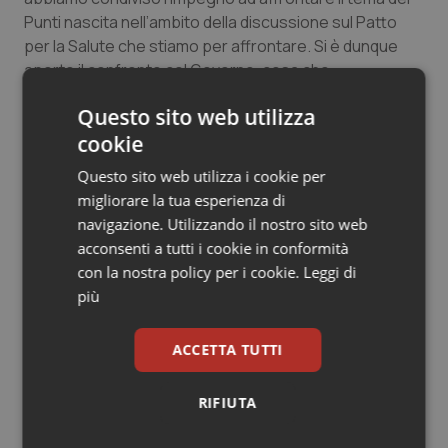
Punti nascita nell’ambito della discussione sul Patto
per la Salute che stiamo per affrontare. Si è dunque
aperto il confronto col Governo, cosa che
auspicavamo da tempo, e questo è un fatto molto
Questo sito web utilizza
positivo. Discuteremo anche dei parametri necessari
cookie
affinché un Punto nascita possa proseguire o meno
l’attività, ma una cosa credo debba essere chiara:
Questo sito web utilizza i cookie per
questo argomento non può diventare oggetto di
migliorare la tua esperienza di
scontro politico, stiamo parlando della sicurezza e
navigazione. Utilizzando il nostro sito web
della salute di mamme e bambini, che continueranno a
acconsenti a tutti i cookie in conformità
essere la nostra priorità anche nel confronto col
con la nostra policy per i cookie.
Leggi di
Governo”, spiega Bonaccini, che in merito è
più
intervenuto in Aula.
ACCETTA TUTTI
“I parametri sui Punti nascita – ha evidenziato
Venturi – s
ono determinati da un decreto nazionale, e
non è certo la Regione a poterlo modificare. Abbiamo
RIFIUTA
prima sollecitato il Governo, poi condiviso un impegno