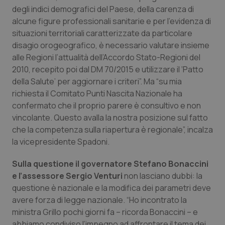
degli indici demografici del Paese, della carenza di
alcune figure professionali sanitarie e per l’evidenza di
situazioni territoriali caratterizzate da particolare
disagio orogeografico, è necessario valutare insieme
alle Regioni l’attualità dell’Accordo Stato-Regioni del
2010, recepito poi dal DM 70/2015 e utilizzare il ‘Patto
della Salute’ per aggiornare i criteri”. Ma “su mia
richiesta il Comitato Punti Nascita Nazionale ha
confermato che il proprio parere è consultivo e non
vincolante. Questo avalla la nostra posizione sul fatto
che la competenza sulla riapertura è regionale”, incalza
la vicepresidente Spadoni.
Sulla questione il governatore Stefano Bonaccini
e l’assessore Sergio Venturi
non lasciano dubbi: la
questione è nazionale e la modifica dei parametri deve
avere forza di legge nazionale. “Ho incontrato la
ministra Grillo pochi giorni fa – ricorda Bonaccini – e
abbiamo condiviso l’impegno ad affrontare il tema dei