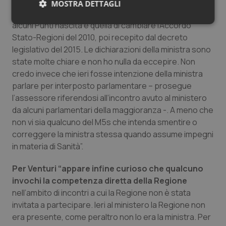
con la ministra Grillo proprio perché la sola via
MOSTRA DETTAGLI
possibile per ridiscutere la sospensione dell’attività di
alcuni Punti nascita è quella di cambiare l’Accordo
Necessari
Statistici
Marketing
Stato-Regioni del 2010, poi recepito dal decreto
legislativo del 2015. Le dichiarazioni della ministra sono
state molte chiare e non ho nulla da eccepire. Non
credo invece che ieri fosse intenzione della ministra
parlare per interposto parlamentare – prosegue
l’assessore riferendosi all’incontro avuto al ministero
Necessari
Statistici
Marketing
da alcuni parlamentari della maggioranza -. A meno che
I cookie necessari contribuiscono a rendere fruibile il
non vi sia qualcuno del M5s che intenda smentire o
sito web abilitandone funzionalità di base quali la
navigazione sulle pagine e l'accesso alle aree
correggere la ministra stessa quando assume impegni
protette del sito. Il sito web non è in grado di
in materia di Sanità”.
funzionare correttamente senza questi cookie.
Nome
Fornitore
/
Dominio
Scaden
Per Venturi “appare infine curioso che qualcuno
VISITOR_PRIVACY_METADATA
5 mesi
YouTube
invochi la competenza diretta della Regione
settim
.youtube.com
nell’ambito di incontri a cui la Regione non è stata
invitata a partecipare. Ieri al ministero la Regione non
era presente, come peraltro non lo era la ministra. Per