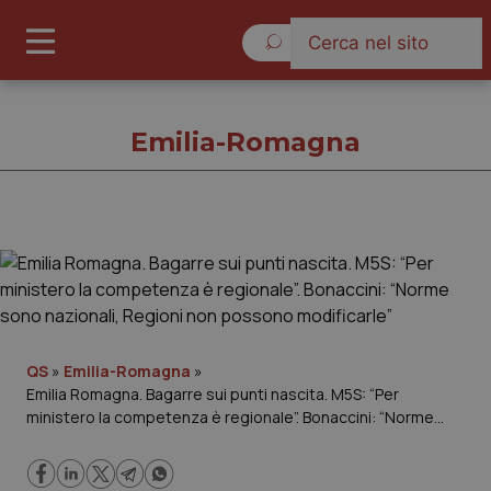
Domenica 9 Agosto 2026
Emilia-Romagna
Emilia-Romagna
Cronache
Governo e Parlamento
QS
»
Emilia-Romagna
»
Emilia Romagna. Bagarre sui punti nascita. M5S: “Per
ministero la competenza è regionale”. Bonaccini: “Norme
Regioni e Asl
sono nazionali, Regioni non possono modificarle”
Lavoro e Professioni