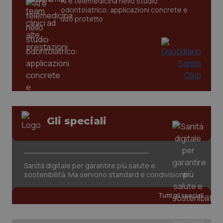
AI e telemedicina nello studio
odontoiatrico: applicazioni concrete e
uso protetto
_ga_KM60CM4NPH
.quotidianosanita.it
1 anno
Gli speciali
mes
Sanità digitale per garantire più salute e
sostenibilità. Ma servono standard e condivisione
Tutti gli speciali
Fornitore
/
Nome
Scadenza
Descrizion
Dominio