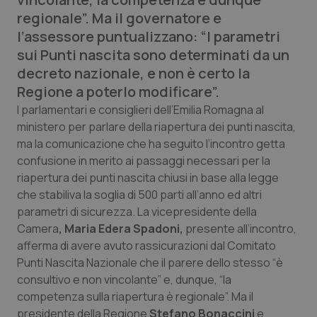
Calabria
Asma & BPCO
regionale”. Ma il governatore e
l’assessore puntualizzano: “I parametri
Campania
Car-T
sui Punti nascita sono determinati da un
decreto nazionale, e non è certo la
Emilia-Romagna
Colesterolo & coronaropatie
Regione a poterlo modificare”.
I parlamentari e consiglieri dell’Emilia Romagna al
Friuli Venezia Giulia
Dermatite Atopica
ministero per parlare della riapertura dei punti nascita,
ma la comunicazione che ha seguito l’incontro getta
Lazio
Diabete & glucometri
confusione in merito ai passaggi necessari per la
riapertura dei punti nascita chiusi in base alla legge
Liguria
Disturbi dell’umore
che stabiliva la soglia di 500 parti all’anno ed altri
parametri di sicurezza. La vicepresidente della
Camera
, Maria Edera Spadoni,
presente all’incontro,
Lombardia
Dolore
afferma di avere avuto rassicurazioni dal Comitato
Punti Nascita Nazionale che il parere dello stesso “è
Marche
Donna & Salute
consultivo e non vincolante” e, dunque, “la
competenza sulla riapertura è regionale”. Ma il
Molise
Epatiti
presidente della Regione
Stefano Bonaccini
e