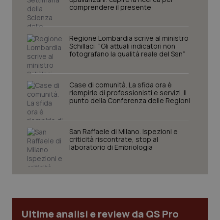
comprendere il presente
tracking-sites-ironfish-
www.quotidianosanita.it
4
tracking-enable
settim
2 gior
Regione Lombardia scrive al ministro
Schillaci: “Gli attuali indicatori non
fotografano la qualità reale del Ssn”
tracking-sites-ironfish-
www.quotidianosanita.it
4
session-id
settim
Case di comunità. La sfida ora è
2 gior
riempirle di professionisti e servizi. Il
punto della Conferenza delle Regioni
_ga
1 anno
Google LLC
San Raffaele di Milano. Ispezioni e
mes
.quotidianosanita.it
criticità riscontrate, stop al
laboratorio di Embriologia
Ultime analisi e review da QS Pro