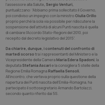
l’assessore alla Salute
, Sergio Venturi,
Piemonte
HIV
puntualizzano: “Abbiamo prima sollecitato il Governo,
poi condiviso un impegno con la ministro
Giulia Grillo
Provincia Autonoma di Bolzano
Infezioni & Febbre
proprio perché la sola via possibile per ridiscutere la
sospensione dell’attività di alcuni Punti nascita è quella
Provincia Autonoma di Trento
Ipertensione & Scompenso
di cambiare l’Accordo Stato-Regioni del 2010, poi
recepito dal decreto legislativo del 2015”.
Puglia
Malattie rare
Da chiarire, dunque, i contenuti del confronto di
martedì scorso
tra i rappresentanti del Ministero e la
Sardegna
Malattia di Crohn & Rettocolite Ulcerosa
Vicepresidente della Camera
Maria Edera Spadoni
, la
deputata
Stefania Ascari
e la consigliera 5 stelle della
Sicilia
Neuroscienze & patologie neurodegenerative
Regione Emilia Romagna
Raffaella Sensoli.
All’incontro, che verteva proprio sulla questione della
Toscana
Obesità
riapertura dei Punti nascita dell’Emilia-Romagna, ha
partecipato il sottosegretario Armando Bartolazzi,
Umbria
Oftalmologia
secondo quanto riferito dai 5S.