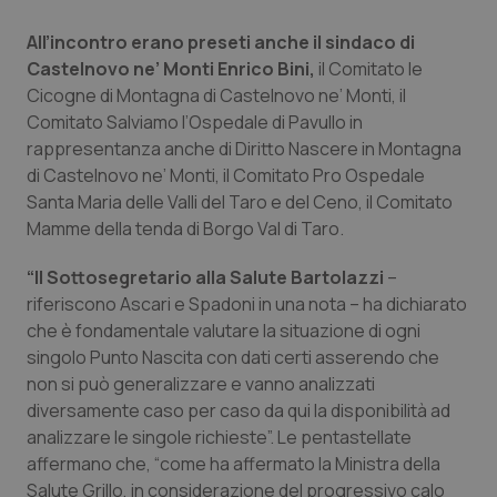
Salute orale & impianti
All’incontro erano preseti anche il sindaco di
Castelnovo ne’ Monti Enrico Bini,
il Comitato le
Sangue & coagulazione
Cicogne di Montagna di Castelnovo ne’ Monti, il
Comitato Salviamo l’Ospedale di Pavullo in
Tiroide
rappresentanza anche di Diritto Nascere in Montagna
di Castelnovo ne’ Monti, il Comitato Pro Ospedale
Tumore al seno
Santa Maria delle Valli del Taro e del Ceno, il Comitato
Mamme della tenda di Borgo Val di Taro.
Tumore ovarico
“Il Sottosegretario alla Salute Bartolazzi
–
riferiscono Ascari e Spadoni in una nota – ha dichiarato
Tumori del Polmone & Testa Collo
che è fondamentale valutare la situazione di ogni
singolo Punto Nascita con dati certi asserendo che
Tumori gastrointestinali
non si può generalizzare e vanno analizzati
diversamente caso per caso da qui la disponibilità ad
Ulcera & Reflusso
analizzare le singole richieste”. Le pentastellate
affermano che, “come ha affermato la Ministra della
Vaccini
Salute Grillo, in considerazione del progressivo calo