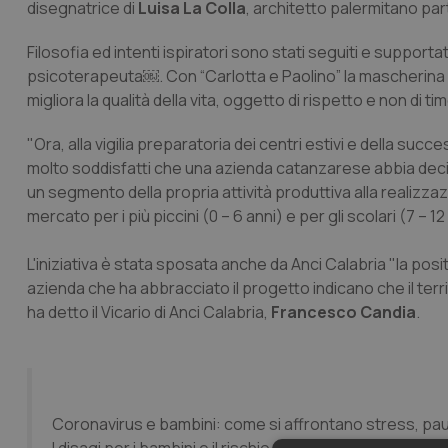
disegnatrice di
Luisa La Colla
, architetto palermitano par
Filosofia ed intenti ispiratori sono stati seguiti e supportat
psicoterapeuta￼. Con “Carlotta e Paolino” la mascherina 
migliora la qualità della vita, oggetto di rispetto e non di ti
"Ora, alla vigilia preparatoria dei centri estivi e della suc
molto soddisfatti che una azienda catanzarese abbia decis
un segmento della propria attività produttiva alla realizzazi
mercato per i più piccini (0 – 6 anni) e per gli scolari (7 – 12
L'iniziativa è stata sposata anche da Anci Calabria "la posi
azienda che ha abbracciato il progetto indicano che il terr
ha detto il Vicario di Anci Calabria,
Francesco Candia
.
Coronavirus e bambini: come si affrontano stress, p