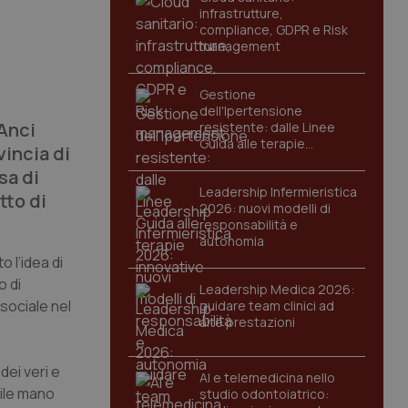
infrastrutture,
compliance, GDPR e Risk
management
Gestione
dell'Ipertensione
 Anci
resistente: dalle Linee
Guida alle terapie
vincia di
innovative
sa di
Leadership Infermieristica
tto di
2026: nuovi modelli di
responsabilità e
autonomia
to l’idea di
o di
Leadership Medica 2026:
 sociale nel
guidare team clinici ad
alte prestazioni
dei veri e
AI e telemedicina nello
bile mano
studio odontoiatrico: