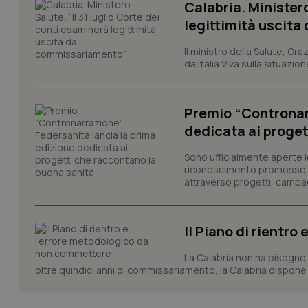
Calabria. Ministero
Nome
legittimità uscit
VISITOR_PRIVACY_
Il ministro della Salute, Or
da Italia Viva sulla situazi
CookieScriptConse
Premio “Contronarr
dedicata ai proget
tracking-sites-ironf
Sono ufficialmente aperte l
tracking-enable
riconoscimento promosso da
attraverso progetti, campagn
tracking-sites-ironf
session-id
Il Piano di rientr
_ga
La Calabria non ha bisogno 
oltre quindici anni di commissariamento, la Calabria dispone f