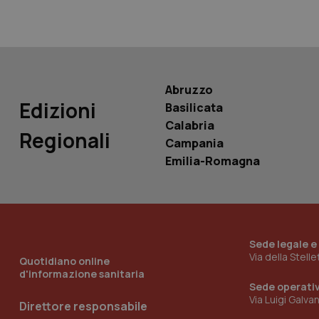
PHPSESSID
Abruzzo
Edizioni
Basilicata
_ga_KM60CM4NPH
Calabria
Regionali
Campania
Emilia-Romagna
Nome
Nome
VISITOR_INFO1_LIV
_ga_0VMQEQKQ1N
Sede legale e
Via della Stell
__Secure-YNID
Quotidiano online
d'informazione sanitaria
Sede operati
Via Luigi Galva
Direttore responsabile
YSC