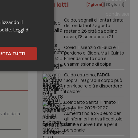
su
Lunedì
I più letti
[7 giorni]
[30 giorni]
Caldo, segnali di lenta ritirata
ilizzando il
dell'ondata: il 7 agosto
cookie.
Leggi di
restano 26 città da bollino
rosso, l'8 scendono a 21
Covid. Il silenzio di Fauci e il
perdono di Biden. Ma il Quinto
ETTA TUTTI
Emendamento non è
un’ammissione di colpa
keting
Caldo estremo, FADOI:
“Sopra i 40 gradi il corpo può
non riuscire più a disperdere
il calore”
Comparto Sanità. Firmato il
contratto 2025-2027.
Aumenti fino a 240 euro per
vato dalla
gli infermieri, arriva il capitolo
sull'IA e nuove tutele per il
igazione sulle pagine
personale
kie.