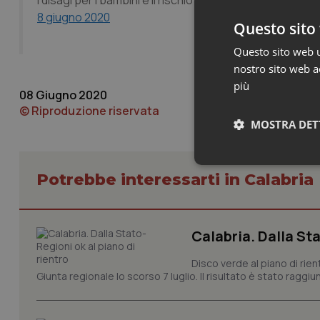
I disagi per i bambini e il rischio di cadere in… Pubblicat
8 giugno 2020
Questo sito 
Questo sito web ut
nostro sito web ac
più
08 Giugno 2020
© Riproduzione riservata
MOSTRA DET
Neces
Potrebbe interessarti in Calabria
Calabria. Dalla Sta
Disco verde al piano di rie
Giunta regionale lo scorso 7 luglio. Il risultato è stato raggiu
I cookie necessari con
e l'accesso alle aree 