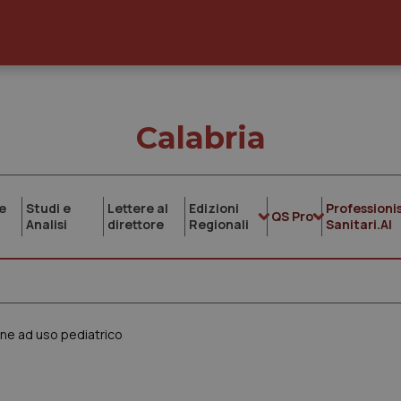
Calabria
e
Studi e
Lettere al
Edizioni
Professionis
QS Pro
Analisi
direttore
Regionali
Sanitari.AI
rine ad uso pediatrico