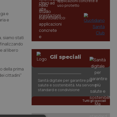
applicazioni concrete e
uso protetto
oga e
ria e
a, siamo stati
finalizzando
e al libero
Gli speciali
no della prima
i cittadini"
Sanità digitale per garantire più
salute e sostenibilità. Ma servono
standard e condivisione
Tutti gli speciali