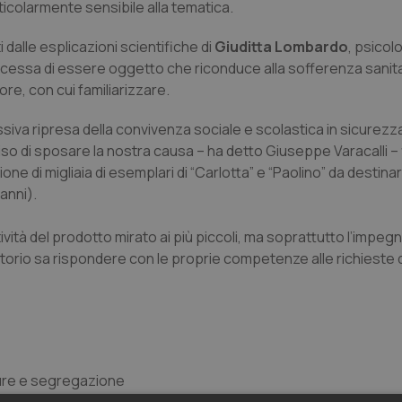
ticolarmente sensibile alla tematica.
i dalle esplicazioni scientifiche di
Giuditta Lombardo
, psicol
cessa di essere oggetto che riconduce alla sofferenza sanita
more, con cui familiarizzare.
cessiva ripresa della convivenza sociale e scolastica in sicurezz
o di sposare la nostra causa – ha detto Giuseppe Varacalli – 
one di migliaia di esemplari di “Carlotta” e “Paolino” da destinar
 anni).
tività del prodotto mirato ai più piccoli, ma soprattutto l’impeg
itorio sa rispondere con le proprie competenze alle richieste de
aure e segregazione