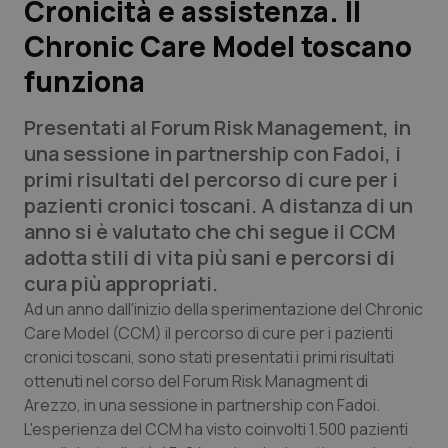
Cronicità e assistenza. Il
Chronic Care Model toscano
Scienza e Farmaci
funziona
Studi e Analisi
Presentati al Forum Risk Management, in
Lettere al direttore
una sessione in partnership con Fadoi, i
primi risultati del percorso di cure per i
Edizioni Regionali
pazienti cronici toscani. A distanza di un
anno si è valutato che chi segue il CCM
QS Pro
adotta stili di vita più sani e percorsi di
cura più appropriati.
Professionisti Sanitari.AI
Ad un anno dall'inizio della sperimentazione del Chronic
Care Model (CCM) il percorso di cure per i pazienti
cronici toscani, sono stati presentati i primi risultati
Abruzzo
QS Pro Gold
ottenuti nel corso del Forum Risk Managment di
QS Club
Newsletter
Arezzo, in una sessione in partnership con Fadoi.
Basilicata
Artrite & artrosi
L'esperienza del CCM ha visto coinvolti 1.500 pazienti