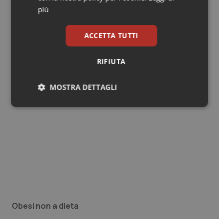
più
ACCETTA TUTTI
RIFIUTA
MOSTRA DETTAGLI
Necessari
Statistici
Marketing
Necessari
Statistici
Marketing
I cookie necessari contribuiscono a rendere fruibile il
sito web abilitandone funzionalità di base quali la
Obesi non a dieta
navigazione sulle pagine e l'accesso alle aree
protette del sito. Il sito web non è in grado di