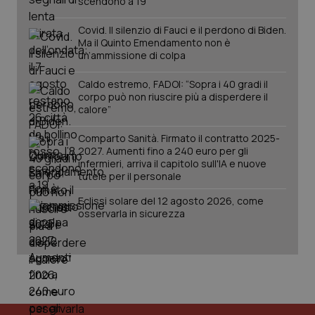
scendono a 19
__Secure-YNID
.youtube.com
5 mesi 4
Que
settimane
imp
You
Covid. Il silenzio di Fauci e il perdono di Biden.
ten
Ma il Quinto Emendamento non è
pre
un’ammissione di colpa
del
vid
inco
Caldo estremo, FADOI: “Sopra i 40 gradi il
può
corpo può non riuscire più a disperdere il
det
vis
calore”
web
uti
nuo
Comparto Sanità. Firmato il contratto 2025-
ver
2027. Aumenti fino a 240 euro per gli
dell
infermieri, arriva il capitolo sull'IA e nuove
You
tutele per il personale
YSC
Sessione
Que
Google LLC
imp
.youtube.com
Eclissi solare del 12 agosto 2026, come
You
osservarla in sicurezza
ten
vis
vid
__Secure-
.youtube.com
5 mesi 4
Que
ROLLOUT_TOKEN
settimane
imp
You
ges
del
e d
per