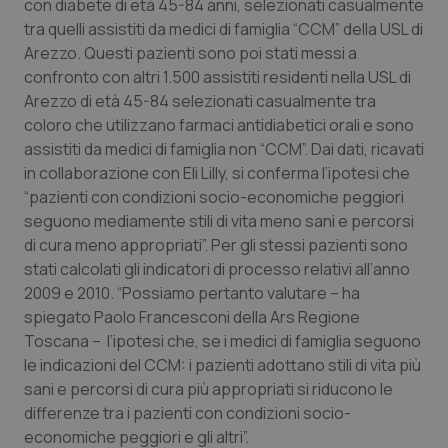
con diabete di età 45-84 anni, selezionati casualmente
Calabria
Asma & BPCO
tra quelli assistiti da medici di famiglia “CCM” della USL di
Arezzo. Questi pazienti sono poi stati messi a
Campania
Car-T
confronto con altri 1.500 assistiti residenti nella USL di
Arezzo di età 45-84 selezionati casualmente tra
Emilia-Romagna
Colesterolo & coronaropatie
coloro che utilizzano farmaci antidiabetici orali e sono
assistiti da medici di famiglia non “CCM”. Dai dati, ricavati
Friuli Venezia Giulia
Dermatite Atopica
in collaborazione con Eli Lilly, si conferma l’ipotesi che
“pazienti con condizioni socio-economiche peggiori
seguono mediamente stili di vita meno sani e percorsi
Lazio
Diabete & glucometri
di cura meno appropriati”. Per gli stessi pazienti sono
stati calcolati gli indicatori di processo relativi all’anno
Liguria
Disturbi dell’umore
2009 e 2010. “Possiamo pertanto valutare – ha
spiegato Paolo Francesconi della Ars Regione
Lombardia
Dolore
Toscana – l’ipotesi che, se i medici di famiglia seguono
le indicazioni del CCM: i pazienti adottano stili di vita più
Marche
Donna & Salute
sani e percorsi di cura più appropriati si riducono le
differenze tra i pazienti con condizioni socio-
Molise
Epatiti
economiche peggiori e gli altri”.