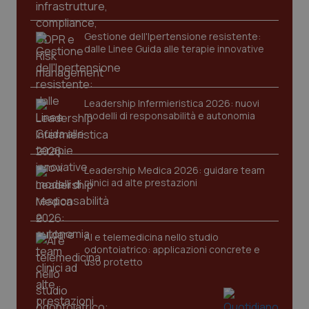
PHPSESSID
Sessio
PHP.net
Gestione dell'Ipertensione resistente:
www.quotidianosanita.it
dalle Linee Guida alle terapie innovative
Leadership Infermieristica 2026: nuovi
modelli di responsabilità e autonomia
Leadership Medica 2026: guidare team
clinici ad alte prestazioni
AI e telemedicina nello studio
odontoiatrico: applicazioni concrete e
uso protetto
_ga_KM60CM4NPH
.quotidianosanita.it
1 anno
mes