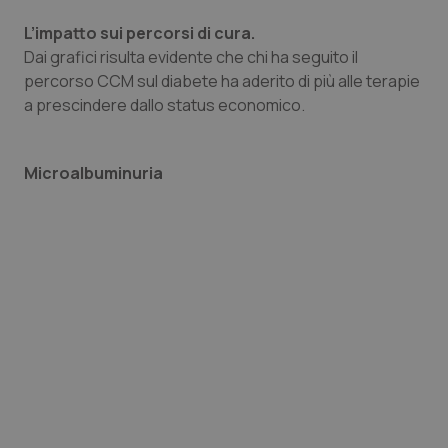
L’impatto sui percorsi di cura.
Piemonte
HIV
Dai grafici risulta evidente che chi ha seguito il
percorso CCM sul diabete ha aderito di più alle terapie
Provincia Autonoma di Bolzano
Infezioni & Febbre
a prescindere dallo status economico.
Provincia Autonoma di Trento
Ipertensione & Scompenso
Microalbuminuria
Puglia
Malattie rare
Sardegna
Malattia di Crohn & Rettocolite Ulcerosa
Sicilia
Neuroscienze & patologie neurodegenerative
Toscana
Obesità
Umbria
Oftalmologia