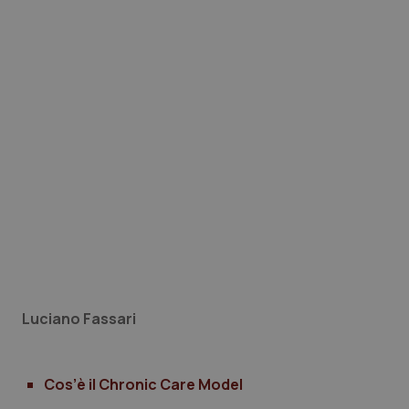
funzionare correttamente senza questi cookie.
Nome
Fornitore
/
Dominio
Scaden
VISITOR_PRIVACY_METADATA
5 mesi
YouTube
settim
.youtube.com
Luciano Fassari
CookieScriptConsent
5 mesi
CookieScript
settim
www.quotidianosanita.it
Cos’è il Chronic Care Model