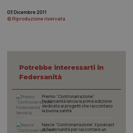
03 Dicembre 2011
© Riproduzione riservata
tracking-sites-ironfish-
www.quotidianosanita.it
4
tracking-enable
settim
Potrebbe interessarti in
2 gior
Federsanità
tracking-sites-ironfish-
www.quotidianosanita.it
4
Premio “Contronarrazione”.
session-id
settim
Federsanità lancia la prima edizione
2 gior
dedicata ai progetti che raccontano
la buona sanità
Nasce “Contronarrazione”, il podcast
_ga
1 anno
Google LLC
di Federsanità per raccontare un
mes
.quotidianosanita.it