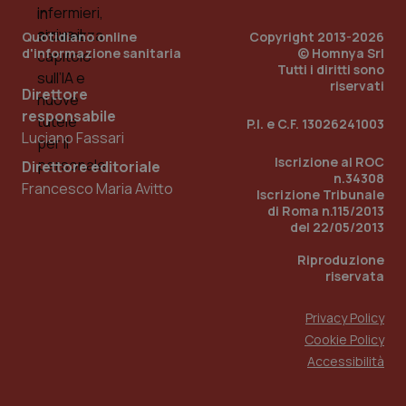
del
ute
Quotidiano online
Copyright 2013-2026
d'informazione sanitaria
tracking-sites-
www.quotidianosanita.it
© Homnya Srl
4
Que
ironfish-tracking-
settimane
imp
Tutti i diritti sono
named-enable
2 giorni
dal
riservati
per 
Direttore
sis
responsabile
sol
P.I. e C.F. 13026241003
ute
Luciano Fassari
ide
Wel
Iscrizione al ROC
Direttore editoriale
n.34308
Francesco Maria Avitto
Iscrizione Tribunale
di Roma n.115/2013
del 22/05/2013
Riproduzione
riservata
Privacy Policy
Cookie Policy
Accessibilità