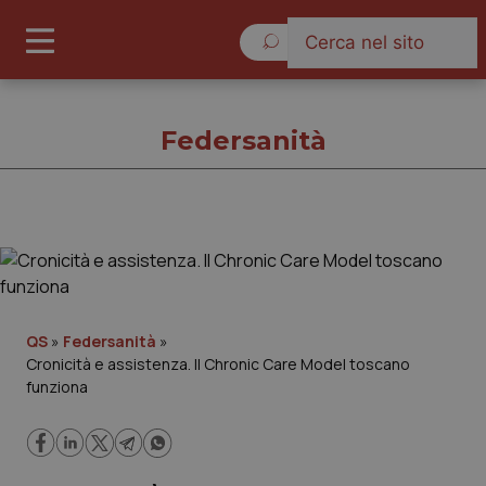
Sabato 8 Agosto 2026
Federsanità
Federsanità
Cronache
QS
»
Federsanità
»
Cronicità e assistenza. Il Chronic Care Model toscano
Governo e Parlamento
funziona
Regioni e Asl
Lavoro e Professioni