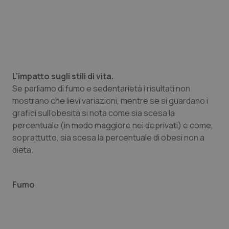
Salute orale & impianti
Sangue & coagulazione
Tiroide
L’impatto sugli stili di vita.
Se parliamo di fumo e sedentarietà i risultati non
Tumore al seno
mostrano che lievi variazioni, mentre se si guardano i
grafici sull’obesità si nota come sia scesa la
Tumore ovarico
percentuale (in modo maggiore nei deprivati) e come,
soprattutto, sia scesa la percentuale di obesi non a
Tumori del Polmone & Testa Collo
dieta.
Tumori gastrointestinali
Fumo
Ulcera & Reflusso
Vaccini