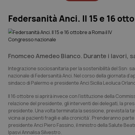
Federsanità Anci. Il 15 e 16 ot
Fnomceo Amedeo Bianco. Durante i lavori, sa
Integrazione sociosanitaria per la sostenibilità del Ssn: s
nazionale di Federsanità Anci. Nel corso della giornata d’
sindaco di Palermo e presidente Anci Sicilia Leoluca Orlando
Il 16 ottobre si aprirà invece con l’istituzione della Commis
relazione del presidente, gli interventi dei delegati, la p
presidente. Una volta terminata la sessione, prevista la ta
vicina ai pazienti fragili e alla cronicità’. Prenderanno pa
presidente Anci Piero Fassino, il ministro della Salute Beat
Ipasvi Annalisa Silvestro.