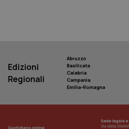
tracking-sites-ironf
tracking-enable
tracking-sites-ironf
session-id
_ga
Abruzzo
Edizioni
Basilicata
Calabria
Regionali
Campania
PHPSESSID
Emilia-Romagna
Sede legale e
_ga_KM60CM4NPH
Via della Stell
Quotidiano online