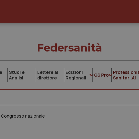
Federsanità
e
Studi e
Lettere al
Edizioni
Professionis
QS Pro
Analisi
direttore
Regionali
Sanitari.AI
 IV Congresso nazionale