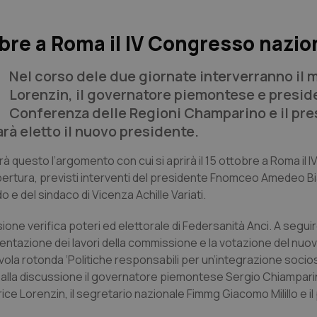
tobre a Roma il IV Congresso nazio
Nel corso dele due giornate interverranno il 
Lorenzin, il governatore piemontese e presid
Conferenza delle Regioni Champarino e il pr
rà eletto il nuovo presidente.
arà questo l’argomento con cui si aprirà il 15 ottobre a Roma il
apertura, previsti interventi del presidente Fnomceo Amedeo Bi
 e del sindaco di Vicenza Achille Variati.
sione verifica poteri ed elettorale di Federsanità Anci. A seguir
resentazione dei lavori della commissione e la votazione del nuo
vola rotonda ‘Politiche responsabili per un’integrazione socios
rte alla discussione il governatore piemontese Sergio Chiamparin
rice Lorenzin, il segretario nazionale Fimmg Giacomo Milillo e i