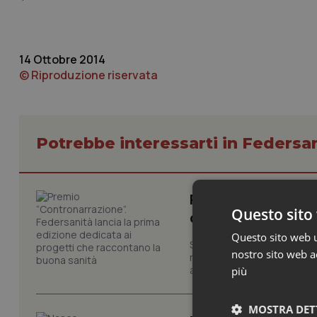
14 Ottobre 2014
© Riproduzione riservata
Potrebbe interessarti in Federsa
Premio “Contronarr
Questo sito 
dedicata ai proget
Questo sito web ut
Sono ufficialmente aperte l
nostro sito web ac
riconoscimento promosso da
attraverso progetti, campagn
più
MOSTRA DET