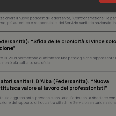
zione”, il podcast di Federsanità per raccont
sari
Statistici
Mar
a chiara il nuovo podcast di Federsanità, “Contronarrazione”: le pa
, più autentico e responsabile, del Servizio sanitario nazionale. In.
dersanità): “Sfida delle cronicità si vince sol
zione”
Necessari
Statistici
Marketing
bete 2026 ci permettono di affrontare una patologia che rappresenta i
tribuiscono a rendere fruibile il sito web abilitandone funzionalità di base quali la nav
 non è più soltanto una sfida...
protette del sito. Il sito web non è in grado di funzionare correttamente senza questi coo
Fornitore
/
Dominio
Scadenza
Descrizione
METADATA
5 mesi 4
Questo cookie viene utilizzato p
YouTube
atori sanitari. D’Alba (Federsanità): “Nuova
settimane
scelte di consenso e privacy dell'
.youtube.com
interazione con il sito. Registra i
ituisca valore al lavoro dei professionisti”
del visitatore riguardo a varie pol
impostazioni sulla privacy, garan
preferenze siano onorate nelle se
ti sulle aggressioni al personale sanitario, Federsanità ribadisce con
uzione del rapporto di fiducia tra cittadini e Servizio sanitario nazion
nt
5 mesi 3
Questo cookie viene utilizzato da
CookieScript
settimane
Script.com per ricordare le pref
www.quotidianosanita.it
sui cookie dei visitatori. È neces
dei cookie di Cookie-Script.com 