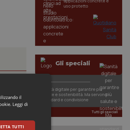
applicazioni concrete e
uso protetto
Gli speciali
Sanità digitale per garantire più
salute e sostenibilità. Ma servono
ilizzando il
standard e condivisione
cookie.
Leggi di
one che,
Tutti gli speciali
ETTA TUTTI