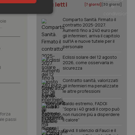
are un
I più letti
[7 giorni]
[30 giorni]
keting
Comparto Sanità. Firmato il
role
contratto 2025-2027.
..
Aumenti fino a 240 euro per
gli infermieri, arriva il capitolo
sull'IA e nuove tutele per il
personale
o
Eclissi solare del 12 agosto
2026, come osservarla in
l
sicurezza
igazione sulle pagine
kie.
Contratto sanità, valorizzati
gli infermieri ma penalizzate
le altre professioni
er memorizzare le
utente per la loro
 dati sul consenso
Caldo estremo, FADOI:
itiche e
tendo che le loro
“Sopra i 40 gradi il corpo può
ssioni future.
 forza
non riuscire più a disperdere
ale passi
il calore”
l servizio Cookie-
erenze di consenso
sario che il banner
Covid. Il silenzio di Fauci e il
funzioni