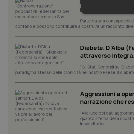
Nasce “Contronarra
nuovo Ssn
Neces
Parte da una consapevolezz
contano e possono contribuire a costruire un racconto diverso
Diabete. D’Alba (Fe
attraverso integra
"Gli Stati Generali sul Dia
I cookie necessari con
paradigma stesso delle cronicità nel nostro Paese. Il diabete
e l'accesso alle aree 
Nome
VISITOR_PRIVACY_
Aggressioni a oper
narrazione che rest
"Alla luce dei dati aggiorna
quanto il tema della ricostr
CookieScriptConse
innanzitutto...