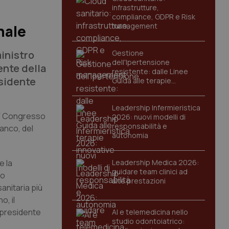
infrastrutture,
compliance, GDPR e Risk
management
nale
ministro
Gestione
dell'Ipertensione
ente della
resistente: dalle Linee
esidente
Guida alle terapie
innovative
Leadership Infermieristica
 IV Congresso
2026: nuovi modelli di
responsabilità e
anco, del
autonomia
e la
Leadership Medica 2026:
guidare team clinici ad
vo
alte prestazioni
anitaria più
o, il
l presidente
AI e telemedicina nello
studio odontoiatrico: