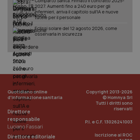
Comparto Sanità. Firmato il contratto 2025-
session-id
settim
2027. Aumenti fino a 240 euro per gli
2 gior
infermieri, arriva il capitolo sull'IA e nuove
tutele per il personale
Eclissi solare del 12 agosto 2026, come
_ga
1 anno
osservarla in sicurezza
Google LLC
mes
.quotidianosanita.it
Quotidiano online
Copyright 2013-2026
d'informazione sanitaria
© Homnya Srl
Tutti i diritti sono
riservati
Direttore
responsabile
P.I. e C.F. 13026241003
Luciano Fassari
Iscrizione al ROC
Direttore editoriale