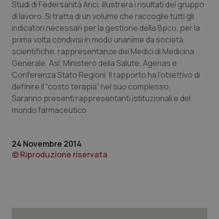
Studi di Federsanità Anci, illustrerà i risultati del gruppo
Calabria
Asma & BPCO
di lavoro. Si tratta di un volume che raccoglie tutti gli
indicatori necessari per la gestione della Bpco, per la
Campania
Car-T
prima volta condivisi in modo unanime da società
scientifiche, rappresentanze dei Medici di Medicina
Emilia-Romagna
Colesterolo & coronaropatie
Generale, Asl, Ministero della Salute, Agenas e
Conferenza Stato Regioni. Il rapporto ha l’obiettivo di
Friuli Venezia Giulia
Dermatite Atopica
definire il “costo terapia” nel suo complesso.
Saranno presenti rappresentanti istituzionali e del
Lazio
Diabete & glucometri
mondo farmaceutico.
Liguria
Disturbi dell’umore
24 Novembre 2014
© Riproduzione riservata
Lombardia
Dolore
Marche
Donna & Salute
Molise
Epatiti