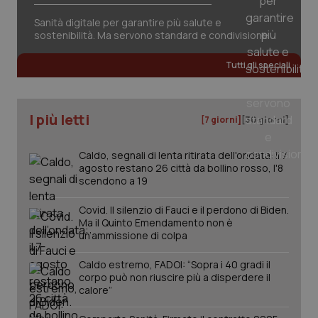
Sanità digitale per garantire più salute e
sostenibilità. Ma servono standard e condivisione
CookieScriptConsent
5 mesi
CookieScript
settim
www.quotidianosanita.it
Tutti gli speciali
I più letti
[7 giorni]
[30 giorni]
Caldo, segnali di lenta ritirata dell'ondata: il 7
agosto restano 26 città da bollino rosso, l'8
scendono a 19
Covid. Il silenzio di Fauci e il perdono di Biden.
Ma il Quinto Emendamento non è
tracking-sites-ironfish-
www.quotidianosanita.it
4
un’ammissione di colpa
tracking-enable
settim
2 gior
Caldo estremo, FADOI: “Sopra i 40 gradi il
corpo può non riuscire più a disperdere il
calore”
tracking-sites-ironfish-
www.quotidianosanita.it
4