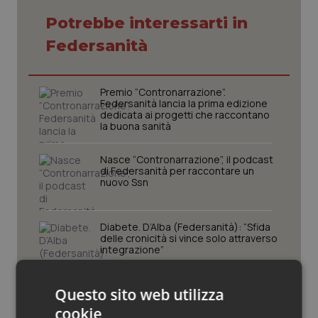
Potrebbe interessarti in
Piemonte
HIV
Federsanità
Provincia Autonoma di Bolzano
Infezioni & Febbre
Premio “Contronarrazione”.
Provincia Autonoma di Trento
Ipertensione & Scompenso
Federsanità lancia la prima edizione
dedicata ai progetti che raccontano
la buona sanità
Puglia
Malattie rare
Nasce “Contronarrazione”, il podcast
Sardegna
Malattia di Crohn & Rettocolite Ulcerosa
di Federsanità per raccontare un
nuovo Ssn
Sicilia
Neuroscienze & patologie neurodegenerative
Diabete. D’Alba (Federsanità): “Sfida
delle cronicità si vince solo attraverso
Toscana
Obesità
integrazione”
Umbria
Oftalmologia
Questo sito web utilizza
Aggressioni a operatori sanitari.
D’Alba (Federsanità): “Nuova
cookie
narrazione che restituisca valore al