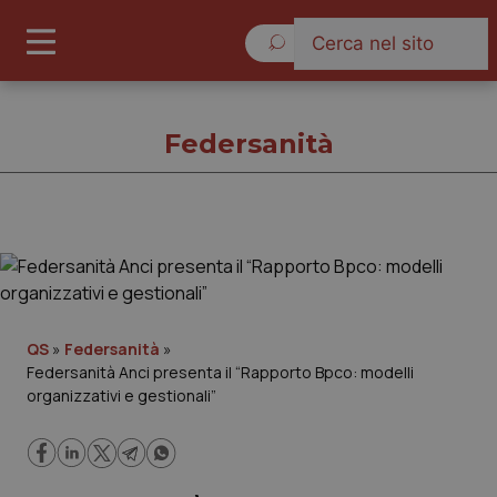
Venerdì 7 Agosto 2026
Federsanità
Federsanità
Cronache
QS
»
Federsanità
»
Federsanità Anci presenta il “Rapporto Bpco: modelli
Governo e Parlamento
organizzativi e gestionali”
Regioni e Asl
Lavoro e Professioni