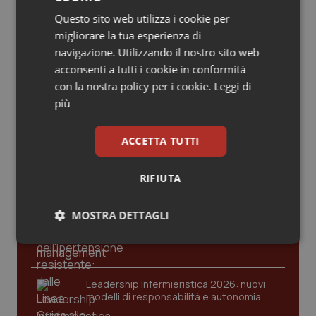
Valle D’Aosta
Oncodermatologia
lavoro dei professionisti”
Questo sito web utilizza i cookie per
migliorare la tua esperienza di
Veneto
Oncoematologia
navigazione. Utilizzando il nostro sito web
acconsenti a tutti i cookie in conformità
Oncologia & Nutrizione
con la nostra policy per i cookie.
Leggi di
Ultime analisi e review da QS Pro
più
Gold
Psoriasi & pelle
ACCETTA TUTTI
Quotidiano Cardiologia
Cloud sanitario: infrastrutture,
compliance, GDPR e Risk management
RIFIUTA
Quotidiano Chirurgia
MOSTRA DETTAGLI
Gestione dell'Ipertensione resistente:
Quotidiano Oncologia
dalle Linee Guida alle terapie innovative
Necessari
Statistici
Marketing
Quotidiano Pediatria
Leadership Infermieristica 2026: nuovi
Rene & patologie urogenitali
modelli di responsabilità e autonomia