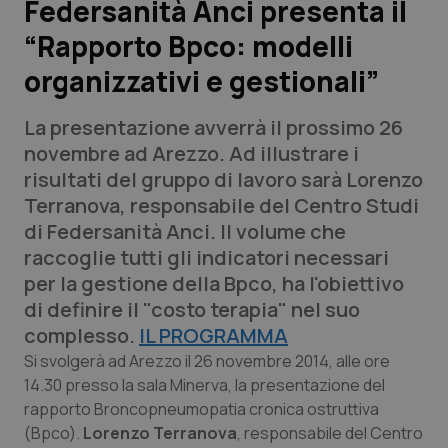
Federsanità Anci presenta il
“Rapporto Bpco: modelli
Scienza e Farmaci
organizzativi e gestionali”
Studi e Analisi
La presentazione avverrà il prossimo 26
Lettere al direttore
novembre ad Arezzo. Ad illustrare i
risultati del gruppo di lavoro sarà Lorenzo
Edizioni Regionali
Terranova, responsabile del Centro Studi
di Federsanità Anci. Il volume che
QS Pro
raccoglie tutti gli indicatori necessari
per la gestione della Bpco, ha l'obiettivo
Professionisti Sanitari.AI
di definire il "costo terapia" nel suo
complesso.
IL PROGRAMMA
Abruzzo
QS Pro Gold
Si svolgerà ad Arezzo il 26 novembre 2014, alle ore
14.30 presso la sala Minerva, la presentazione del
QS Club
Newsletter
rapporto Broncopneumopatia cronica ostruttiva
Basilicata
Artrite & artrosi
(Bpco).
Lorenzo Terranova
, responsabile del Centro