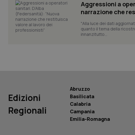
Aggressioni a oper
narrazione che rest
"Alla luce dei dati aggiorna
tracking-sites-ironf
quanto il tema della ricostr
tracking-enable
innanzitutto...
tracking-sites-ironf
session-id
_ga
Abruzzo
Edizioni
Basilicata
PHPSESSID
Calabria
Regionali
Campania
Emilia-Romagna