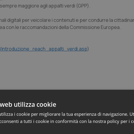
ra sempre maggiore agli appalti verdi (GPP).
anali digitali per veicolare i contenuti e per condurre la cittadin
n linea con le raccomandazioni della Commissione Europea.
t/introduzione_reach_appalti_verdi.asp
)
web utilizza cookie
nità
ilizza i cookie per migliorare la tua esperienza di navigazione. Ut
consenti a tutti i cookie in conformità con la nostra policy per i 
azione”. Federsanità lancia la prima edizione