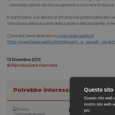
– Sensibilizzare le strutture sanitarie e ricorrere in misu
In particolare, si è deciso di sfruttare le potenzialità dei c
riflessione attiva sui temi della salute e dell’ambiente, i
Consulta l’area dedicata su
www.federsanita.it
(
http://www.federsanita.it/html/reach_e_appalti_verdi/i
13 Dicembre 2013
© Riproduzione riservata
Questo sito 
Potrebbe interessarti in Federsa
Questo sito web ut
nostro sito web ac
Premio “Contronarr
più