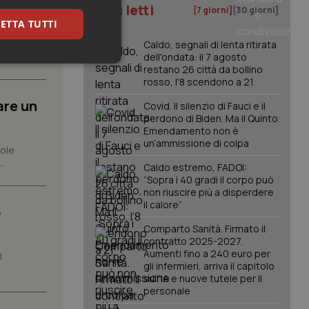
I più letti
[7 giorni]
[30 giorni]
ETTA TUTTI
one che,
Caldo, segnali di lenta ritirata
dell'ondata: il 7 agosto
keting
restano 26 città da bollino
rosso, l'8 scendono a 21
are un
Covid. Il silenzio di Fauci e il
perdono di Biden. Ma il Quinto
Emendamento non è
un’ammissione di colpa
role
..
Caldo estremo, FADOI:
“Sopra i 40 gradi il corpo può
igazione sulle pagine
non riuscire più a disperdere
kie.
il calore”
o
Comparto Sanità. Firmato il
er memorizzare le
contratto 2025-2027.
utente per la loro
Aumenti fino a 240 euro per
l
 dati sul consenso
gli infermieri, arriva il capitolo
itiche e
sull'IA e nuove tutele per il
tendo che le loro
ssioni future.
personale
l servizio Cookie-