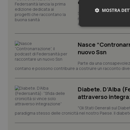
dedicata ai proget
MOSTRA DET
Sono ufficialmente aperte l
riconoscimento promosso da
attraverso progetti, campagn
Neces
Nasce “Contronarra
nuovo Ssn
Parte da una consapevolezz
contano e possono contribuire a costruire un racconto diverso
I cookie necessari con
e l'accesso alle aree 
Diabete. D’Alba (Fe
Nome
attraverso integra
VISITOR_PRIVACY_
"Gli Stati Generali sul Dia
paradigma stesso delle cronicità nel nostro Paese. Il diabete
CookieScriptConse