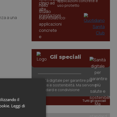
applicazioni concrete e
uso protetto
anza a una
Gli speciali
Sanità digitale per garantire più
salute e sostenibilità. Ma servono
standard e condivisione
ilizzando il
Tutti gli speciali
cookie.
Leggi di