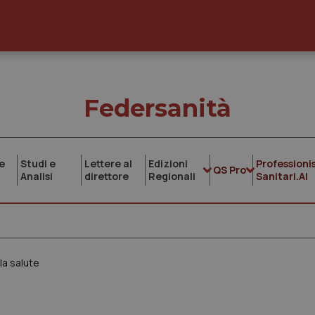
Federsanità
e
Studi e
Lettere al
Edizioni
Professionis
QS Pro
Analisi
direttore
Regionali
Sanitari.AI
la salute