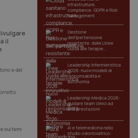
infrastrutture,
compliance, GDPR e Risk
management
divulgare
Gestione
dell'Ipertensione
à il
resistente: dalle Linee
e
Guida alle terapie
innovative
Leadership Infermieristica
torio e del
2026: nuovi modelli di
responsabilità e
autonomia
corretto
Leadership Medica 2026:
guidare team clinici ad
alte prestazioni
AI e telemedicina nello
e sui temi
studio odontoiatrico: