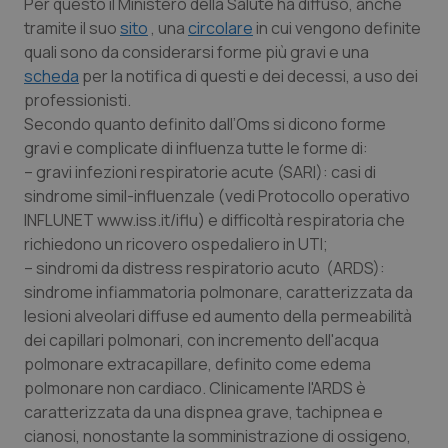
Per questo il Ministero della Salute ha diffuso, anche
tramite il suo
sito
, una
circolare
in cui vengono definite
Piemonte
HIV
quali sono da considerarsi forme più gravi e una
scheda
per la notifica di questi e dei decessi, a uso dei
Provincia Autonoma di Bolzano
Infezioni & Febbre
professionisti.
Secondo quanto definito dall’Oms si dicono forme
Provincia Autonoma di Trento
Ipertensione & Scompenso
gravi e complicate di influenza tutte le forme di:
– gravi infezioni respiratorie acute (SARI): casi di
Puglia
Malattie rare
sindrome simil-influenzale (vedi Protocollo operativo
INFLUNET www.iss.it/iflu) e difficoltà respiratoria che
Sardegna
Malattia di Crohn & Rettocolite Ulcerosa
richiedono un ricovero ospedaliero in UTI;
– sindromi da distress respiratorio acuto (ARDS):
sindrome infiammatoria polmonare, caratterizzata da
Sicilia
Neuroscienze & patologie neurodegenerative
lesioni alveolari diffuse ed aumento della permeabilità
dei capillari polmonari, con incremento dell'acqua
Toscana
Obesità
polmonare extracapillare, definito come edema
polmonare non cardiaco. Clinicamente l'ARDS è
Umbria
Oftalmologia
caratterizzata da una dispnea grave, tachipnea e
cianosi, nonostante la somministrazione di ossigeno,