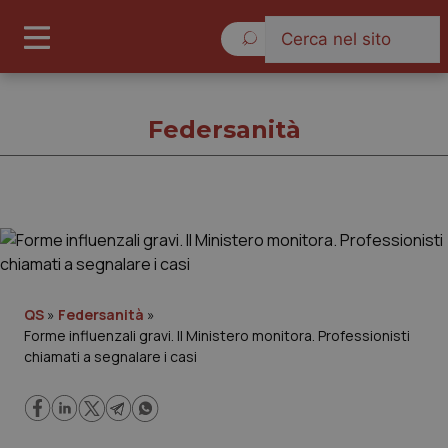
Sabato 8 Agosto 2026
Federsanità
Federsanità
Cronache
QS
»
Federsanità
»
Forme influenzali gravi. Il Ministero monitora. Professionisti
Governo e Parlamento
chiamati a segnalare i casi
Regioni e Asl
Lavoro e Professioni