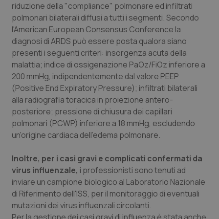
Valle D’Aosta
Oncodermatologia
riduzione della "compliance" polmonare ed infiltrati
polmonari bilaterali diffusi a tutti i segmenti. Secondo
Veneto
Oncoematologia
l'American European Consensus Conference la
diagnosi di ARDS può essere posta qualora siano
Oncologia & Nutrizione
presenti i seguenti criteri: insorgenza acuta della
malattia; indice di ossigenazione PaOz/FiOz inferiore a
200 mmHg, indipendentemente dal valore PEEP
Psoriasi & pelle
(Positive End Expiratory Pressure); infiltrati bilaterali
alla radiografia toracica in proiezione antero-
Quotidiano Cardiologia
posteriore; pressione di chiusura dei capillari
polmonari (PCWP) inferiore a 18 mmHg, escludendo
Quotidiano Chirurgia
un'origine cardiaca dell'edema polmonare.
Quotidiano Oncologia
Inoltre, per i casi gravi e complicati confermati da
virus influenzale,
i professionisti sono tenuti ad
Quotidiano Pediatria
inviare un campione biologico al Laboratorio Nazionale
di Riferimento dell'ISS, per il monitoraggio di eventuali
Rene & patologie urogenitali
mutazioni dei virus influenzali circolanti.
Per la gestione dei casi gravi di influenza è stata anche