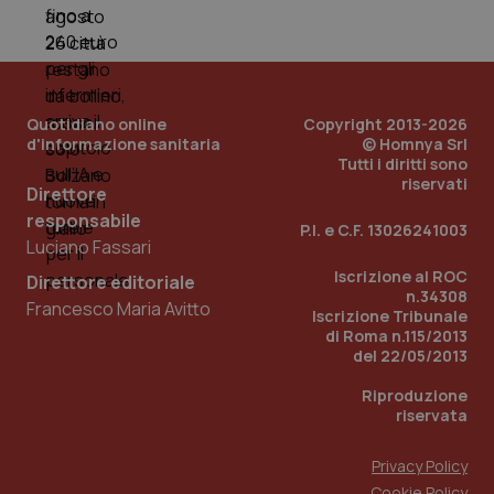
Quotidiano online
Copyright 2013-2026
d'informazione sanitaria
© Homnya Srl
Tutti i diritti sono
riservati
Direttore
responsabile
P.I. e C.F. 13026241003
_ga_KM60CM4NPH
.quotidianosanita.it
1 anno
Luciano Fassari
mes
Iscrizione al ROC
Direttore editoriale
n.34308
Francesco Maria Avitto
Iscrizione Tribunale
di Roma n.115/2013
del 22/05/2013
Riproduzione
riservata
Fornitore
/
Nome
Scadenza
Descrizion
Privacy Policy
Dominio
Nome
Fornitore
/
Dominio
Scadenza
Des
Cookie Policy