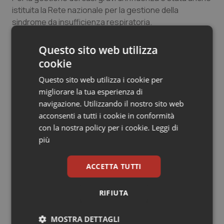
istituita la Rete nazionale per la gestione della
Salute orale & impianti
sindrome da insufficienza respiratoria.
Sangue & coagulazione
Questo sito web utilizza
18 Gennaio 2013
cookie
Tiroide
© Riproduzione riservata
Questo sito web utilizza i cookie per
Tumore al seno
migliorare la tua esperienza di
navigazione. Utilizzando il nostro sito web
Tumore ovarico
acconsenti a tutti i cookie in conformità
con la nostra policy per i cookie.
Leggi di
più
Tumori del Polmone & Testa Collo
Potrebbe interessarti in
Federsanità
Tumori gastrointestinali
ACCETTA TUTTI
Ulcera & Reflusso
RIFIUTA
Premio “Contronarrazione”.
Federsanità lancia la prima edizione
dedicata ai progetti che raccontano
Vaccini
MOSTRA DETTAGLI
la buona sanità