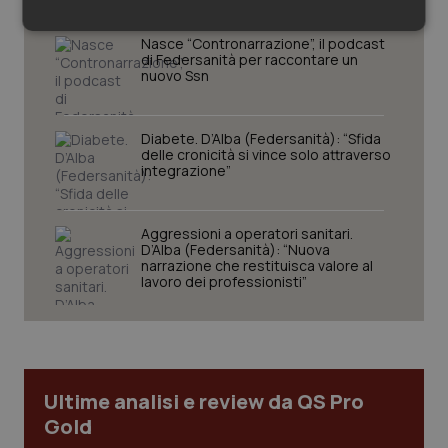
Necessari
Statistici
Marketing
Nasce “Contronarrazione”, il podcast
di Federsanità per raccontare un
nuovo Ssn
Diabete. D’Alba (Federsanità): “Sfida
delle cronicità si vince solo attraverso
integrazione”
Necessari
Statistici
Marketing
I cookie necessari contribuiscono a rendere fruibile il
sito web abilitandone funzionalità di base quali la
Aggressioni a operatori sanitari.
navigazione sulle pagine e l'accesso alle aree
D’Alba (Federsanità): “Nuova
protette del sito. Il sito web non è in grado di
narrazione che restituisca valore al
funzionare correttamente senza questi cookie.
lavoro dei professionisti”
Nome
Fornitore
/
Dominio
Scaden
VISITOR_PRIVACY_METADATA
5 mesi
YouTube
settim
.youtube.com
Ultime analisi e review da QS Pro
Gold