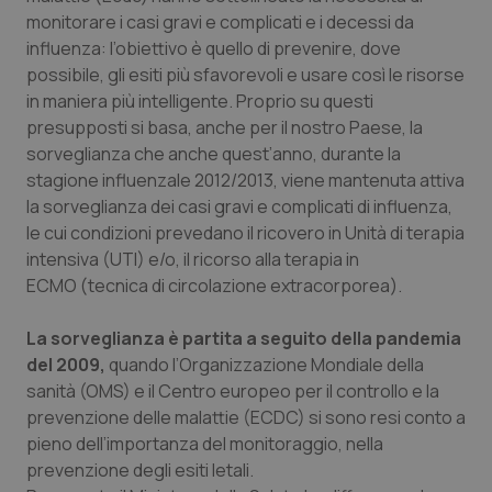
Calabria
Asma & BPCO
monitorare i casi gravi e complicati e i decessi da
influenza: l’obiettivo è quello di prevenire, dove
Campania
Car-T
possibile, gli esiti più sfavorevoli e usare così le risorse
in maniera più intelligente. Proprio su questi
presupposti si basa, anche per il nostro Paese, la
Emilia-Romagna
Colesterolo & coronaropatie
sorveglianza che anche quest’anno, durante la
stagione influenzale 2012/2013, viene mantenuta attiva
Friuli Venezia Giulia
Dermatite Atopica
la sorveglianza dei casi gravi e complicati di influenza,
le cui condizioni prevedano il ricovero in Unità di terapia
Lazio
Diabete & glucometri
intensiva (UTI) e/o, il ricorso alla terapia in
ECMO (tecnica di circolazione extracorporea).
Liguria
Disturbi dell’umore
La sorveglianza è partita a seguito della pandemia
Lombardia
Dolore
del 2009,
quando l’Organizzazione Mondiale della
sanità (OMS) e il Centro europeo per il controllo e la
Marche
Donna & Salute
prevenzione delle malattie (ECDC) si sono resi conto a
pieno dell’importanza del monitoraggio, nella
prevenzione degli esiti letali.
Molise
Epatiti