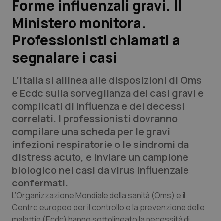
Forme influenzali gravi. Il
Ministero monitora.
Scienza e Farmaci
Professionisti chiamati a
Studi e Analisi
segnalare i casi
Lettere al direttore
L’Italia si allinea alle disposizioni di Oms
e Ecdc sulla sorveglianza dei casi gravi e
Edizioni Regionali
complicati di influenza e dei decessi
correlati. I professionisti dovranno
QS Pro
compilare una scheda per le gravi
infezioni respiratorie o le sindromi da
Professionisti Sanitari.AI
distress acuto, e inviare un campione
biologico nei casi da virus influenzale
Abruzzo
QS Pro Gold
confermati.
L’Organizzazione Mondiale della sanità (Oms) e il
QS Club
Newsletter
Basilicata
Artrite & artrosi
Centro europeo per il controllo e la prevenzione delle
malattie (Ecdc) hanno sottolineato la necessità di