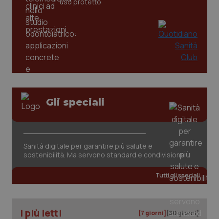
uso protetto
tracking-sites-ironfish-
www.quotidianosanita.it
4
tracking-enable
settim
2 gior
tracking-sites-ironfish-
www.quotidianosanita.it
4
session-id
settim
2 gior
Gli speciali
_ga
1 anno
Google LLC
mes
.quotidianosanita.it
Sanità digitale per garantire più salute e
sostenibilità. Ma servono standard e condivisione
Tutti gli speciali
I più letti
[7 giorni]
[30 giorni]