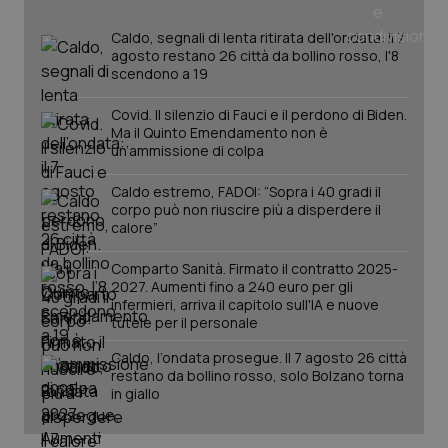
Caldo, segnali di lenta ritirata dell'ondata: il 7
agosto restano 26 città da bollino rosso, l'8
scendono a 19
Covid. Il silenzio di Fauci e il perdono di Biden.
Ma il Quinto Emendamento non è
un’ammissione di colpa
Caldo estremo, FADOI: “Sopra i 40 gradi il
corpo può non riuscire più a disperdere il
calore”
Comparto Sanità. Firmato il contratto 2025-
2027. Aumenti fino a 240 euro per gli
PHPSESSID
Sessio
PHP.net
infermieri, arriva il capitolo sull'IA e nuove
www.quotidianosanita.it
tutele per il personale
Caldo, l’ondata prosegue. Il 7 agosto 26 città
restano da bollino rosso, solo Bolzano torna
in giallo