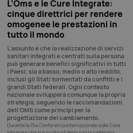
L’Oms e le Cure Integrate:
cinque direttrici per rendere
Scienza e Farmaci
omogenee le prestazioni in
Studi e Analisi
tutto il mondo
Lettere al direttore
L’assunto è che la realizzazione di servizi
sanitari integrati e centrati sulla persona
Edizioni Regionali
può generare benefici significativi in tutti
i Paesi, sia a basso, medio o alto reddito,
QS Pro
inclusi gli Stati tormentati da conflitti e i
grandi Stati federali. Ogni contesto
Professionisti Sanitari.AI
nazionale svilupperà comunque la propria
strategia, seguendo le raccomandazioni
Abruzzo
QS Pro Gold
dell’OMS come principi per la
progettazione del cambiamento.
QS Club
Newsletter
Basilicata
Artrite & artrosi
Durante la 15a Conferenza internazionale sulle Cure
Integrate che si è svolta a Edimburgo la settimana