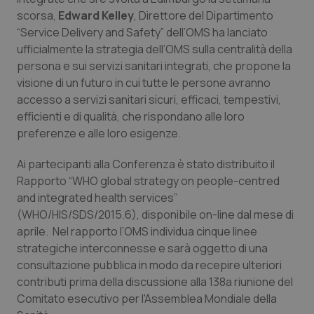
Calabria
Asma & BPCO
scorsa,
Edward Kelley
, Direttore del Dipartimento
“Service Delivery and Safety” dell’OMS ha lanciato
Campania
Car-T
ufficialmente la strategia dell’OMS sulla centralità della
persona e sui servizi sanitari integrati, che propone la
visione di un futuro in cui tutte le persone avranno
Emilia-Romagna
Colesterolo & coronaropatie
accesso a servizi sanitari sicuri, efficaci, tempestivi,
efficienti e di qualità, che rispondano alle loro
Friuli Venezia Giulia
Dermatite Atopica
preferenze e alle loro esigenze.
Lazio
Diabete & glucometri
Ai partecipanti alla Conferenza è stato distribuito il
Rapporto “WHO global strategy on people-centred
Liguria
Disturbi dell’umore
and integrated health services”
(WHO/HIS/SDS/2015.6), disponibile on-line dal mese di
Lombardia
Dolore
aprile. Nel rapporto l’OMS individua cinque linee
strategiche interconnesse e sarà oggetto di una
consultazione pubblica in modo da recepire ulteriori
Marche
Donna & Salute
contributi prima della discussione alla 138a riunione del
Comitato esecutivo per l'Assemblea Mondiale della
Molise
Epatiti