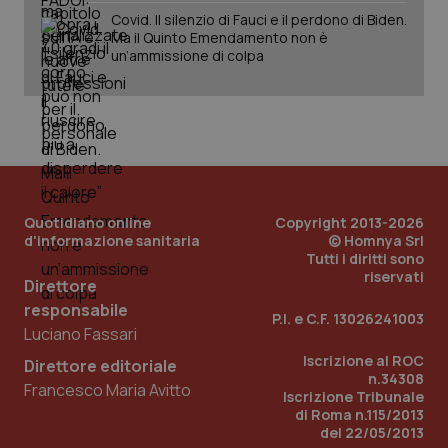
Fornitore
/
Covid. Il silenzio di Fauci e il perdono di Biden.
Nome
Scadenza
Descrizion
Dominio
Ma il Quinto Emendamento non è
Nome
Fornitore
/
Dominio
Scadenza
Des
un’ammissione di colpa
_ga_0VMQEQKQ1N
.quotidianosanita.it
1 anno 1
Questo
mese
cookie
VISITOR_INFO1_LIVE
5 mesi 4
Que
Google LLC
viene
settimane
imp
.youtube.com
utilizzato
You
da Google
ten
Analytics
pre
per
del
mantener
vid
lo stato
inco
della
può
sessione.
det
vis
Quotidiano online
Copyright 2013-2026
web
d'informazione sanitaria
© Homnya Srl
uti
nuo
Tutti i diritti sono
ver
riservati
Direttore
dell
You
responsabile
P.I. e C.F. 13026241003
__Secure-YNID
.youtube.com
5 mesi 4
Que
Luciano Fassari
settimane
imp
You
Iscrizione al ROC
Direttore editoriale
ten
n.34308
pre
Francesco Maria Avitto
Iscrizione Tribunale
del
vid
di Roma n.115/2013
inco
del 22/05/2013
può