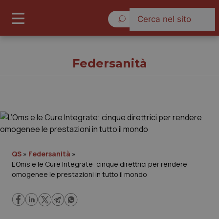
Giovedì 6 Agosto 2026
Federsanità
Federsanità
Cronache
QS
»
Federsanità
»
L’Oms e le Cure Integrate: cinque direttrici per rendere
Governo e Parlamento
omogenee le prestazioni in tutto il mondo
Regioni e Asl
Lavoro e Professioni