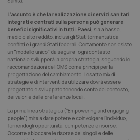
Sanità.
Piemonte
HIV
L’assunto è che la realizzazione di servizi sanitari
integrati e centrati sulla persona può generare
Provincia Autonoma di Bolzano
Infezioni & Febbre
benefici significativi in tutti i Paesi,
sia a basso,
medio o alto reddito, inclusi gli Stati tormentati da
Provincia Autonoma di Trento
Ipertensione & Scompenso
conflitti e i grandi Stati federali. Certamente non esiste
un "modello unico" da seguire: ogni contesto
nazionale svilupperà la propria strategia, seguendo le
Puglia
Malattie rare
raccomandazioni dell’OMS come principi per la
progettazione del cambiamento. L'esatto mix di
Sardegna
Malattia di Crohn & Rettocolite Ulcerosa
strategie e di interventi da utilizzare dovrà essere
progettato e sviluppato tenendo conto del contesto,
Sicilia
Neuroscienze & patologie neurodegenerative
dei valori e delle preferenze locali.
Toscana
Obesità
La prima linea strategica (“Empowering and engaging
people”) mira a dare potere e coinvolgere l’individuo,
Umbria
Oftalmologia
fornendogli opportunità, competenze e risorse.
Occorre sbloccare le risorse dei singoli e delle