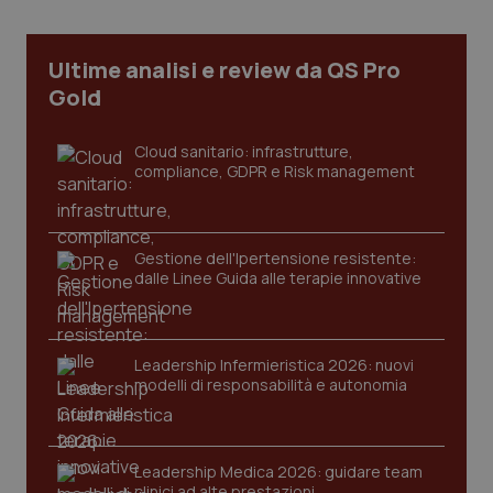
Ultime analisi e review da QS Pro
tracking-sites-ironfish-
www.quotidianosanita.it
4
Gold
tracking-enable
settim
2 gior
Cloud sanitario: infrastrutture,
compliance, GDPR e Risk management
tracking-sites-ironfish-
www.quotidianosanita.it
4
session-id
settim
2 gior
Gestione dell'Ipertensione resistente:
dalle Linee Guida alle terapie innovative
_ga
1 anno
Google LLC
mes
.quotidianosanita.it
Leadership Infermieristica 2026: nuovi
modelli di responsabilità e autonomia
Leadership Medica 2026: guidare team
clinici ad alte prestazioni