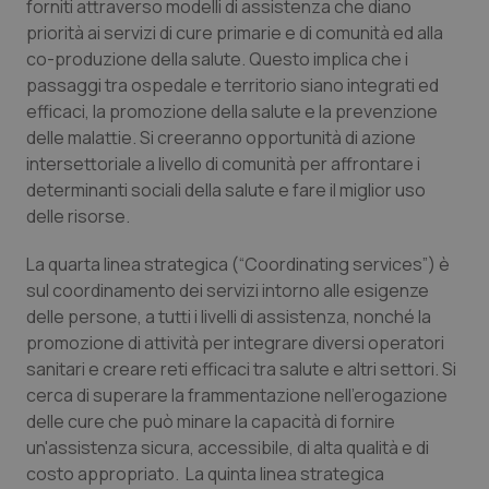
forniti attraverso modelli di assistenza che diano
Salute orale & impianti
priorità ai servizi di cure primarie e di comunità ed alla
co-produzione della salute. Questo implica che i
Sangue & coagulazione
passaggi tra ospedale e territorio siano integrati ed
efficaci, la promozione della salute e la prevenzione
delle malattie. Si creeranno opportunità di azione
Tiroide
intersettoriale a livello di comunità per affrontare i
determinanti sociali della salute e fare il miglior uso
Tumore al seno
delle risorse.
Tumore ovarico
La quarta linea strategica (“Coordinating services”) è
sul coordinamento dei servizi intorno alle esigenze
Tumori del Polmone & Testa Collo
delle persone, a tutti i livelli di assistenza, nonché la
promozione di attività per integrare diversi operatori
Tumori gastrointestinali
sanitari e creare reti efficaci tra salute e altri settori. Si
cerca di superare la frammentazione nell'erogazione
delle cure che può minare la capacità di fornire
Ulcera & Reflusso
un'assistenza sicura, accessibile, di alta qualità e di
costo appropriato. La quinta linea strategica
Vaccini