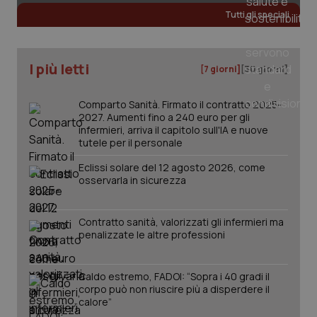
Tutti gli speciali
I più letti
[7 giorni]
[30 giorni]
Comparto Sanità. Firmato il contratto 2025-
2027. Aumenti fino a 240 euro per gli
infermieri, arriva il capitolo sull'IA e nuove
tutele per il personale
Eclissi solare del 12 agosto 2026, come
osservarla in sicurezza
_ga_KM60CM4NPH
.quotidianosanita.it
1 anno
mes
Contratto sanità, valorizzati gli infermieri ma
penalizzate le altre professioni
Caldo estremo, FADOI: “Sopra i 40 gradi il
corpo può non riuscire più a disperdere il
calore”