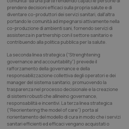
comunità: da una parte rendendo capaci le persone di
Valle D’Aosta
Oncodermatologia
prendere decisioni efficaci sulla propria salute e di
diventare co-produttori dei servizi sanitari, dall'altra
Veneto
Oncoematologia
portando le comunità ad impegnarsi attivamente nella
co-produzione di ambienti sani, fornendo servizi di
Oncologia & Nutrizione
assistenza in partnership con il settore sanitario e
contribuendo alla politica pubblica per la salute.
Psoriasi & pelle
La seconda linea strategica (“Strenghtening
Quotidiano Cardiologia
governance and accountability”) prevede il
rafforzamento della governance e della
responsabilizzazione collettiva degli operatori e dei
Quotidiano Chirurgia
manager del sistema sanitario, promuovendo la
trasparenza nel processo decisionale e la creazione
Quotidiano Oncologia
di sistemi robusti che allineino governance,
responsabilità e incentivi. La terza linea strategica
Quotidiano Pediatria
(“Reorientering the model of care”) porta al
riorientamento del modello di cura in modo che i servizi
Rene & patologie urogenitali
sanitari efficienti ed efficaci vengano acquistati o