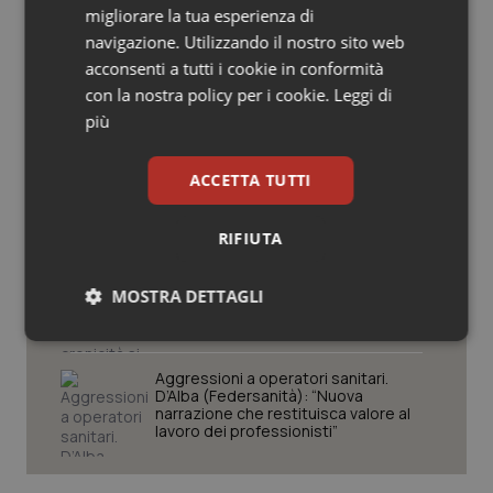
migliorare la tua esperienza di
Salute orale & impianti
navigazione. Utilizzando il nostro sito web
Premio “Contronarrazione”.
acconsenti a tutti i cookie in conformità
Sangue & coagulazione
Federsanità lancia la prima edizione
con la nostra policy per i cookie.
Leggi di
dedicata ai progetti che raccontano
la buona sanità
più
Tiroide
Nasce “Contronarrazione”, il podcast
ACCETTA TUTTI
di Federsanità per raccontare un
Tumore al seno
nuovo Ssn
RIFIUTA
Tumore ovarico
Diabete. D’Alba (Federsanità): “Sfida
delle cronicità si vince solo attraverso
MOSTRA DETTAGLI
Tumori del Polmone & Testa Collo
integrazione”
Necessari
Statistici
Marketing
Tumori gastrointestinali
Aggressioni a operatori sanitari.
D’Alba (Federsanità): “Nuova
narrazione che restituisca valore al
Ulcera & Reflusso
lavoro dei professionisti”
Vaccini