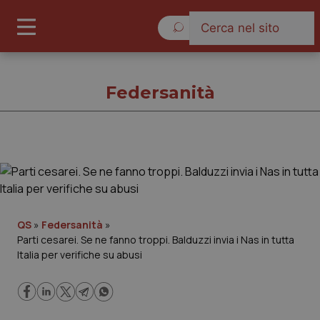
Sabato 8 Agosto 2026
Federsanità
Federsanità
Cronache
QS
»
Federsanità
»
Parti cesarei. Se ne fanno troppi. Balduzzi invia i Nas in tutta
Governo e Parlamento
Italia per verifiche su abusi
Regioni e Asl
Lavoro e Professioni