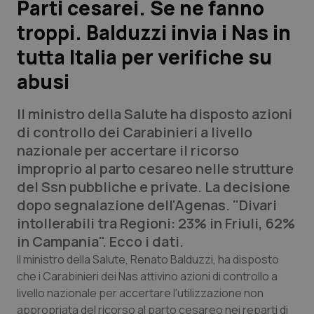
Parti cesarei. Se ne fanno
troppi. Balduzzi invia i Nas in
Scienza e Farmaci
tutta Italia per verifiche su
Studi e Analisi
abusi
Lettere al direttore
Il ministro della Salute ha disposto azioni
di controllo dei Carabinieri a livello
Edizioni Regionali
nazionale per accertare il ricorso
improprio al parto cesareo nelle strutture
QS Pro
del Ssn pubbliche e private. La decisione
dopo segnalazione dell'Agenas. "Divari
Professionisti Sanitari.AI
intollerabili tra Regioni: 23% in Friuli, 62%
in Campania". Ecco i dati.
Abruzzo
QS Pro Gold
Il ministro della Salute, Renato Balduzzi, ha disposto
che i Carabinieri dei Nas attivino azioni di controllo a
QS Club
Newsletter
Basilicata
Artrite & artrosi
livello nazionale per accertare l'utilizzazione non
appropriata del ricorso al parto cesareo nei reparti di