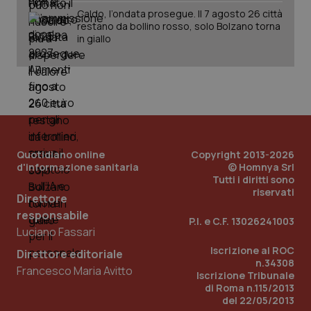
Caldo, l’ondata prosegue. Il 7 agosto 26 città
restano da bollino rosso, solo Bolzano torna
in giallo
PHPSESSID
Sessio
PHP.net
www.quotidianosanita.it
Quotidiano online
Copyright 2013-2026
d'informazione sanitaria
© Homnya Srl
Tutti i diritti sono
riservati
Direttore
responsabile
P.I. e C.F. 13026241003
Luciano Fassari
Iscrizione al ROC
Direttore editoriale
n.34308
Francesco Maria Avitto
Iscrizione Tribunale
di Roma n.115/2013
del 22/05/2013