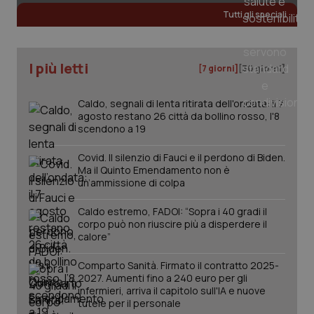
Tutti gli speciali
_ga
1 anno
Google LLC
mes
.quotidianosanita.it
I più letti
[7 giorni]
[30 giorni]
Caldo, segnali di lenta ritirata dell'ondata: il 7
agosto restano 26 città da bollino rosso, l'8
scendono a 19
Covid. Il silenzio di Fauci e il perdono di Biden.
Ma il Quinto Emendamento non è
un’ammissione di colpa
Caldo estremo, FADOI: “Sopra i 40 gradi il
corpo può non riuscire più a disperdere il
calore”
Comparto Sanità. Firmato il contratto 2025-
2027. Aumenti fino a 240 euro per gli
infermieri, arriva il capitolo sull'IA e nuove
tutele per il personale