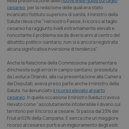
Nella presentazione delle
nuove linee guida sul taglio
cesareo
, per la redazione delle quali era stato
Piemonte
HIV
incaricato l'Istituto superiore di sanità, il ministro della
Salute rileva che "nel nostro Paese, il ricorso al taglio
Provincia Autonoma di Bolzano
Infezioni & Febbre
cesareo ha raggiunto livelli estremamente elevati e,
nonostante il problema sia da diversi anni al centro del
Provincia Autonoma di Trento
Ipertensione & Scompenso
dibattito politico-sanitario, non si è ancora registrata
alcuna significativa inversione di tendenza".
Puglia
Malattie rare
Anche la Relazione della Commissione parlamentare
d'inchiesta sugli errori in campo sanitario, presieduta
Sardegna
Malattia di Crohn & Rettocolite Ulcerosa
da Leoluca Orlando, alla cui presentazione alla Camera
dei Deputati, aveva preso parte anche il ministro della
Sicilia
Neuroscienze & patologie neurodegenerative
Salute, ha denunciato
il ricorso elevato al parto
cesareo
. In quella occasione il ministro Balduzzi aveva
Toscana
Obesità
rilevato come "assolutamente intollerabile il divario sul
territorio per il ricorso ai cesarei. Si passa dal 23% del
Umbria
Oftalmologia
Friuli al 62% della Campania. E senza che un maggiore
ricorso al cesareo porti a un miglioramento degli esiti