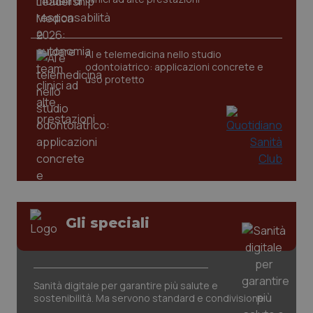
CookieScriptConsent
5 mesi
CookieScript
settim
www.quotidianosanita.it
AI e telemedicina nello studio
odontoiatrico: applicazioni concrete e
uso protetto
tracking-sites-ironfish-
www.quotidianosanita.it
4
tracking-enable
settim
Gli speciali
2 gior
tracking-sites-ironfish-
www.quotidianosanita.it
4
Sanità digitale per garantire più salute e
session-id
settim
sostenibilità. Ma servono standard e condivisione
2 gior