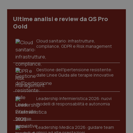
Necessari
Statistici
Marketing
I cookie necessari contribuiscono a rendere fruibile il
Ultime analisi e review da QS Pro
sito web abilitandone funzionalità di base quali la
navigazione sulle pagine e l'accesso alle aree
Gold
protette del sito. Il sito web non è in grado di
funzionare correttamente senza questi cookie.
Nome
Cloud sanitario: infrastrutture,
Fornitore
/
Dominio
Scaden
compliance, GDPR e Risk management
VISITOR_PRIVACY_METADATA
5 mesi
YouTube
settim
.youtube.com
Gestione dell'Ipertensione resistente:
dalle Linee Guida alle terapie innovative
Leadership Infermieristica 2026: nuovi
modelli di responsabilità e autonomia
Leadership Medica 2026: guidare team
clinici ad alte prestazioni