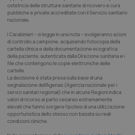
Calabria
Asma & BPCO
ostetricia delle strutture sanitarie di ricovero e cura
pubbliche e private accreditate con il Servizio sanitario
nazionale.
Campania
Car-T
I Carabinieri – si legge in una nota – svolgeranno azioni
Emilia-Romagna
Colesterolo & coronaropatie
di controllo a campione, acquisendo fotocopia della
cartella clinica e della documentazione ecografica
Friuli Venezia Giulia
Dermatite Atopica
della paziente, autenticata dalla Direzione sanitaria e i
file che contengono le copie elettroniche delle
Lazio
Diabete & glucometri
cartelle.
La decisione è stata presa sulla base di una
Liguria
Disturbi dell’umore
segnalazione dell'Agenas (Agenzia nazionale per i
servizi sanitari regionali) che in alcune Regioni indica
Lombardia
Dolore
valori di ricorso al parto cesareo estremamente
elevati che fanno sorgere l'ipotesi di una utilizzazione
opportunistica dello stesso non basata su reali
Marche
Donna & Salute
condizioni cliniche.
Molise
Epatiti