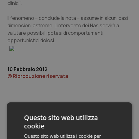
Valle D’Aosta
Oncodermatologia
clinici".
Veneto
Oncoematologia
Il fenomeno – conclude la nota – assume in alcuni casi
dimensioni estreme. L'intervento dei Nas servirà a
valutare possibili ipotesi di comportamenti
Oncologia & Nutrizione
opportunistici dolosi.
Psoriasi & pelle
Quotidiano Cardiologia
10 Febbraio 2012
© Riproduzione riservata
Quotidiano Chirurgia
Quotidiano Oncologia
Quotidiano Pediatria
Questo sito web utilizza
cookie
Potrebbe interessarti in
Rene & patologie urogenitali
Federsanità
Questo sito web utilizza i cookie per