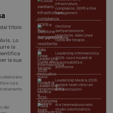
infrastrutture,
compliance, GDPR e Risk
management
sa
dal titolo
Gestione
dell'Ipertensione
resistente: dalle Linee
Avis. Lo
Guida alle terapie
innovative
urre la
ientifica
Leadership Infermieristica
2026: nuovi modelli di
er la sua
responsabilità e
autonomia
i collaborano
Leadership Medica 2026:
tia e cura;
guidare team clinici ad
l trattamento
alte prestazioni
AI e telemedicina nello
ro dei
studio odontoiatrico: