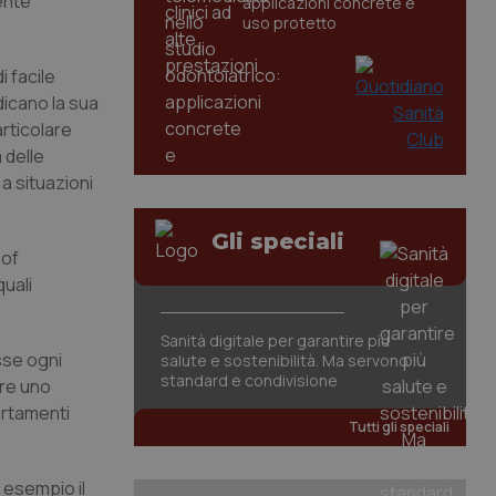
ente
applicazioni concrete e
uso protetto
 facile
dicano la sua
articolare
 delle
a situazioni
Gli speciali
 of
quali
Sanità digitale per garantire più
sse ogni
salute e sostenibilità. Ma servono
standard e condivisione
ere uno
ortamenti
Tutti gli speciali
d esempio il