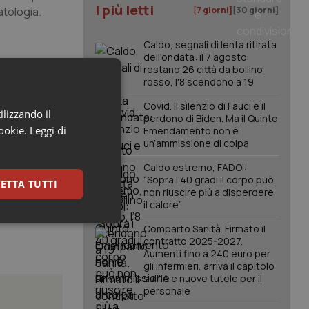
I più letti
tologia.
[7 giorni]
[30 giorni]
Caldo, segnali di lenta ritirata
dell'ondata: il 7 agosto
restano 26 città da bollino
perienza di
rosso, l'8 scendono a 19
sonale,
Covid. Il silenzio di Fauci e il
malattie
ilizzando il
perdono di Biden. Ma il Quinto
cookie.
Leggi di
Emendamento non è
un’ammissione di colpa
Caldo estremo, FADOI:
“Sopra i 40 gradi il corpo può
ETTA TUTTI
non riuscire più a disperdere
il calore”
keting
Comparto Sanità. Firmato il
contratto 2025-2027.
Aumenti fino a 240 euro per
gli infermieri, arriva il capitolo
sull'IA e nuove tutele per il
personale