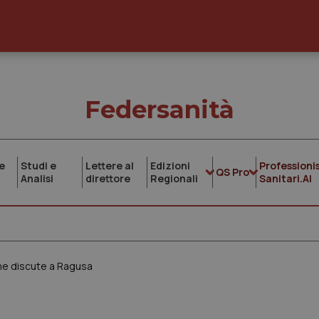
Federsanità
e
Studi e
Lettere al
Edizioni
Professionis
QS Pro
Analisi
direttore
Regionali
Sanitari.AI
 ne discute a Ragusa