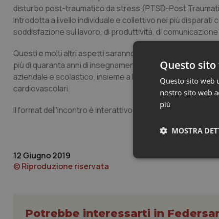
disturbo post-traumatico da stress (PTSD-Post Traumatic
Introdotta a livello individuale e collettivo nei più dispara
soddisfazione sul lavoro, di produttività, di comunicazione 
Questi e molti altri aspetti saranno presentati da
Roberto 
Questo sito 
più di quaranta anni di insegnamento della Meditazione T
aziendale e scolastico, insieme a
Paola Santalucia
, neu
Questo sito web ut
cardiovascolari.
nostro sito web ac
più
Il format dell'incontro è interattivo con ampio spazio alle 
MOSTRA DET
12 Giugno 2019
Neces
© Riproduzione riservata
Potrebbe interessarti in Federsa