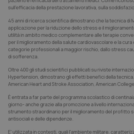
pazienti e l'efficacia dei trattamenti medici. Come riconos
sull'efficacia della prestazione lavorativa, sulla soddisfazion
45 anni di ricerca scientifica dimostrano che la tecnica d
applicazione per la riduzione dello stress e il miglioramen
utilità in ambito medico complementare alle terapie convenz
per il miglioramento della salute cardiovascolare e la cura 
categorie professionali a maggior rischio, dallo stress cau
di sofferenza.
Oltre 400 gli studi scientifici pubblicati su riviste intern
Hypertension, dimostrano gli effetti benefici della tecnica.
American Heart and Stroke Association, American College
È entrata a far parte del programma scolastico di centinaia
giorno- anche grazie alla promozione a livello internazio
strumento straordinario per il miglioramento del profitto s
antisociali e delle dipendenze.
E' utilizzata in contesti, quali l'ambiente militare, caratte