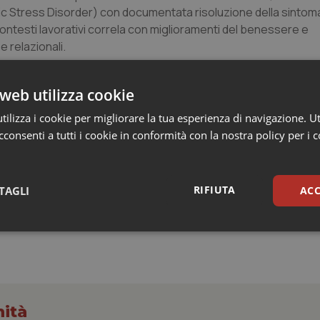
 Stress Disorder) con documentata risoluzione della sintoma
ti contesti lavorativi correla con miglioramenti del benessere e
e relazionali.
Baitelli
, Consigliere della Fondazione Maharishi, che ha un'es
web utilizza cookie
rascendentale e di promozione di questa tecnica in ambito per
rologo e cardiologo, esperto nella prevenzione e la cura delle 
ilizza i cookie per migliorare la tua esperienza di navigazione. Ut
consenti a tutti i cookie in conformità con la nostra policy per i 
domande e richieste di chiarimenti da parte dei partecipanti.
RIFIUTA
TAGLI
ACC
sari
Statistici
Mar
nità