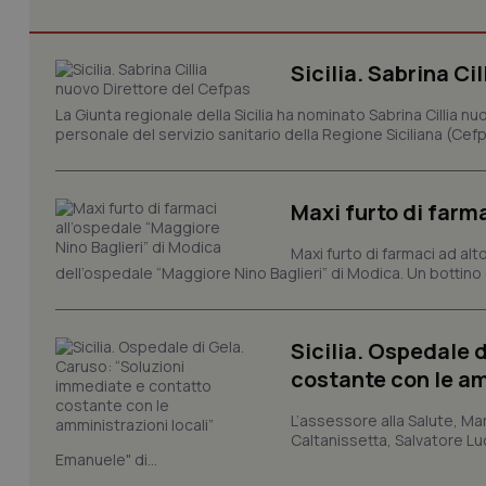
I cookie necessari con
Sicilia. Sabrina Ci
e l'accesso alle aree 
Nome
La Giunta regionale della Sicilia ha nominato Sabrina Cillia
personale del servizio sanitario della Regione Siciliana (Cefp
VISITOR_PRIVACY_
Maxi furto di farm
CookieScriptConse
Maxi furto di farmaci ad alt
dell’ospedale “Maggiore Nino Baglieri” di Modica. Un bottin
tracking-sites-ironf
Sicilia. Ospedale 
tracking-enable
costante con le am
tracking-sites-ironf
L’assessore alla Salute, Mar
session-id
Caltanissetta, Salvatore Luc
Emanuele" di...
_ga