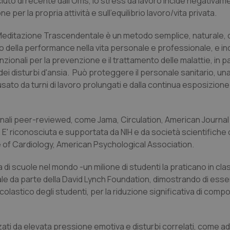
ciuto di recente dall'Oms, lo stress da lavoro incide negativam
e per la propria attività e sull'equilibrio lavoro/vita privata.
i Meditazione Trascendentale è un metodo semplice, naturale, di
to della performance nella vita personale e professionale, e in
ionali per la prevenzione e il trattamento delle malattie, in p
dei disturbi d'ansia. Può proteggere il personale sanitario, una
sato da turni di lavoro prolungati e dalla continua esposizione 
azionali peer-reviewed, come Jama, Circulation, American Journal
 E' riconosciuta e supportata da NIH e da società scientifiche 
 of Cardiology, American Psychological Association.
 di scuole nel mondo -un milione di studenti la praticano in cla
nale da parte della David Lynch Foundation, dimostrando di ess
colastico degli studenti, per la riduzione significativa di comp
rizzati da elevata pressione emotiva e disturbi correlati, come a