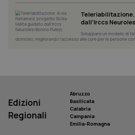
Teleriabilitazione
dall’Irccs Neurole
Sviluppare un modello di te
PHPSESSID
domicilio, migliorando l’accesso alle cure per le persone co
_ga_KM60CM4NPH
Abruzzo
Edizioni
Basilicata
Nome
Nome
Calabria
VISITOR_INFO1_LIV
Regionali
Campania
_ga_0VMQEQKQ1N
Emilia-Romagna