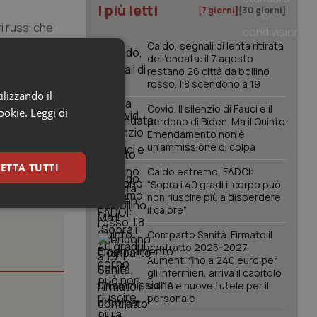
I più letti
[7 giorni]
[30 giorni]
ri russi che
ell’Ucraina.
Caldo, segnali di lenta ritirata
dell'ondata: il 7 agosto
O, con la
restano 26 città da bollino
rosso, l'8 scendono a 19
ilizzando il
Covid. Il silenzio di Fauci e il
cookie.
Leggi di
perdono di Biden. Ma il Quinto
Emendamento non è
un’ammissione di colpa
ETTA TUTTI
Caldo estremo, FADOI:
“Sopra i 40 gradi il corpo può
non riuscire più a disperdere
il calore”
keting
Comparto Sanità. Firmato il
contratto 2025-2027.
Aumenti fino a 240 euro per
gli infermieri, arriva il capitolo
sull'IA e nuove tutele per il
personale