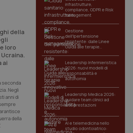
infrastrutture,
compliance, GDPR e Risk
management
ughi della
Gestione
dell'Ipertensione
gli
resistente: dalle Linee
e loro
Guida alle terapie
innovative
 Ucraina.
 ai
Leadership Infermieristica
2026: nuovi modelli di
responsabilità e
autonomia
la seconda
zia. Negli
Leadership Medica 2026:
ti anni di
guidare team clinici ad
a sempre
alte prestazioni
garantisce
guerra della
AI e telemedicina nello
.
studio odontoiatrico: