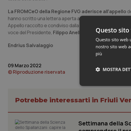
La FROMCeO della Regione FVG aderisce all’appello
de
hanno scritto una lettera aperta al proprio presidente,
Vl
Appello raccolto e condiviso dalla Federazione nazionale de
Questo sito 
voce del Presidente,
Filippo Anelli.
Questo sito web ut
Endrius Salvalaggio
nostro sito web ac
più
09 Marzo 2022
MOSTRA DET
© Riproduzione riservata
Neces
Potrebbe interessarti in Friuli Ve
Settimana della Sc
comprendere il pr