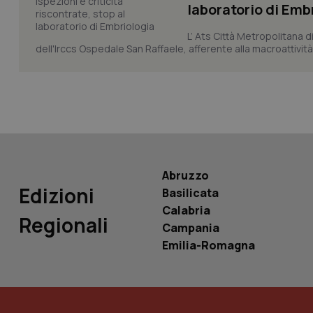
laboratorio di Emb
L’ Ats Città Metropolitana d
dell'Irccs Ospedale San Raffaele, afferente alla macroattività 
PHPSESSID
_ga_KM60CM4NPH
Abruzzo
Edizioni
Basilicata
Calabria
Nome
Regionali
Nome
Campania
VISITOR_INFO1_LIV
Emilia-Romagna
_ga_0VMQEQKQ1N
__Secure-YNID