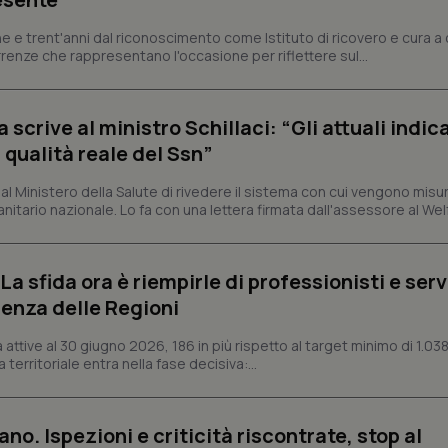
tribuiscono a rendere fruibile il sito web abilitandone funzionalità di base quali la nav
e e trent'anni dal riconoscimento come Istituto di ricovero e cura a 
protette del sito. Il sito web non è in grado di funzionare correttamente senza questi coo
rrenze che rappresentano l'occasione per riflettere sul...
Fornitore
/
Dominio
Scadenza
Descrizione
METADATA
5 mesi 4
Questo cookie viene utilizzato p
YouTube
settimane
scelte di consenso e privacy dell'
.youtube.com
crive al ministro Schillaci: “Gli attuali indica
interazione con il sito. Registra i
del visitatore riguardo a varie pol
 qualità reale del Ssn”
impostazioni sulla privacy, garan
preferenze siano onorate nelle se
 Ministero della Salute di rivedere il sistema con cui vengono misur
nt
5 mesi 3
Questo cookie viene utilizzato da
CookieScript
itario nazionale. Lo fa con una lettera firmata dall'assessore al Welf
settimane
Script.com per ricordare le pref
www.quotidianosanita.it
sui cookie dei visitatori. È neces
dei cookie di Cookie-Script.com 
correttamente.
a sfida ora è riempirle di professionisti e serviz
ish-
www.quotidianosanita.it
4
Questo cookie è impostato dall'a
settimane
abilitare il sistema di tracking a
enza delle Regioni
2 giorni
ish-
www.quotidianosanita.it
4
Questo cookie è impostato dall'a
ttive al 30 giugno 2026, 186 in più rispetto al target minimo di 1.038
settimane
assegnare un identificatore generi
 territoriale entra nella fase decisiva:...
2 giorni
1 anno 1
Questo nome di cookie è associa
Google LLC
mese
Universal Analytics, che è un a
.quotidianosanita.it
significativo del servizio di ana
ano. Ispezioni e criticità riscontrate, stop al
utilizzato da Google. Questo cook