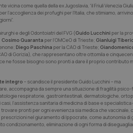
 vicina come quella della ex Jugoslavia, “il Friuli Venezia Giul
r l’accoglienza dei profughi per l’Italia, che stimiamo, arrivino 
iorni”.
hirurghi e degli Odontoiatri del FVG (
Guido Lucchini
per la prov
;
Cosimo Quaranta
per l’OMCeO di Trieste;
Gianluigi Tiberi
denone;
Diego Paschina
per la CAO di Trieste;
Giandomenic
CAO di Gorizia), che rappresentano oltre ottomila e cinquecento
ora ce ne fosse bisogno sono pronti a dare il proprio contributo
te integro
– scandisce il presidente Guido Lucchini – ma
re, accompagna da sempre una situazione di fragilità psico-f
ogie respiratorie, gastrointestinali, dermatologiche, ortop
 casi, l’assistenza sanitaria di medicina di base e specialistica
 trovare pronti per ogni evenienza sia medica che vaccinale, c
 prescrizioni nel giuramento di Ippocrate, come autonomia di g
to condizionamento, eliminazione di ogni forma di diseguaglia