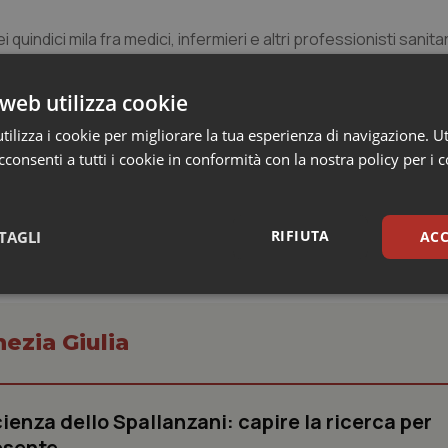
i quindici mila fra medici, infermieri e altri professionisti sanita
adimir Putin
, sollecitandolo a cessare le ostilità nei confronti d
gli Ordini dei Medici Chirurghi e degli Odontoiatri, la FNOMCe
web utilizza cookie
ilizza i cookie per migliorare la tua esperienza di navigazione. Ut
consenti a tutti i cookie in conformità con la nostra policy per i 
RIFIUTA
TAGLI
ACC
sari
Statistici
Mar
nezia Giulia
ienza dello Spallanzani: capire la ricerca per
Necessari
Statistici
Marketing
esente