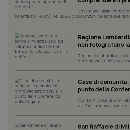
I cookie necessari con
Novant'anni dalla fondazion
e l'accesso alle aree 
scientifico (IRCCS): nel 2026 lo Spallanzani celebra due rico
Nome
VISITOR_PRIVACY_
Regione Lombardia s
non fotografano la
Regione Lombardia chiede al
CookieScriptConse
performance del Servizio san
Case di comunità. L
tracking-sites-ironf
tracking-enable
punto della Confer
tracking-sites-ironf
Con 1.224 Case di comunità a
session-id
dal Pnrr, la nuova assistenza
_ga
San Raffaele di Mil