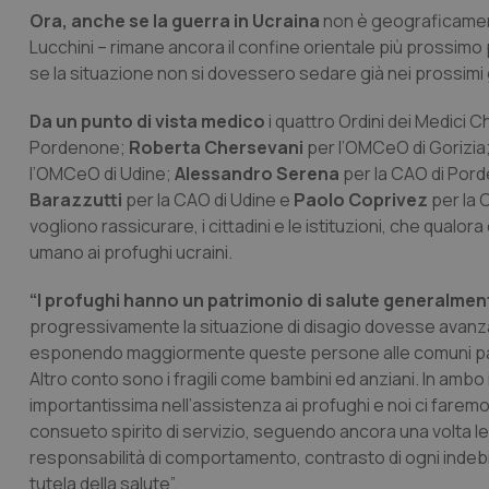
Ora, anche se la guerra in Ucraina
non è geograficamente
Lucchini – rimane ancora il confine orientale più prossimo pe
se la situazione non si dovessero sedare già nei prossimi g
Da un punto di vista medico
i quattro Ordini dei Medici C
Pordenone;
Roberta Chersevani
per l’OMCeO di Gorizia
l’OMCeO di Udine;
Alessandro Serena
per la CAO di Por
Barazzutti
per la CAO di Udine e
Paolo Coprivez
per la 
vogliono rassicurare, i cittadini e le istituzioni, che qual
umano ai profughi ucraini.
“I profughi hanno un patrimonio di salute generalmen
progressivamente la situazione di disagio dovesse avanza
esponendo maggiormente queste persone alle comuni patol
Altro conto sono i fragili come bambini ed anziani. In ambo i
importantissima nell’assistenza ai profughi e noi ci faremo
consueto spirito di servizio, seguendo ancora una volta le
responsabilità di comportamento, contrasto di ogni indebi
tutela della salute”.