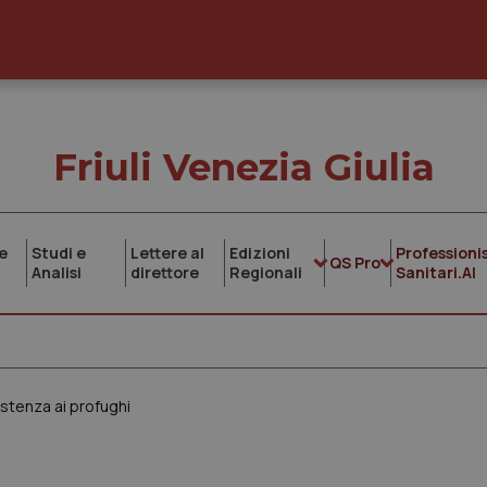
Friuli Venezia Giulia
e
Studi e
Lettere al
Edizioni
Professionis
QS Pro
Analisi
direttore
Regionali
Sanitari.AI
stenza ai profughi