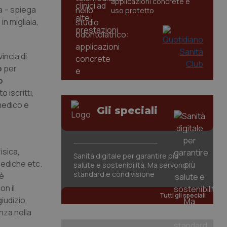
applicazioni concrete e
ia – spiega
uso protetto
in migliaia,
incia di
o
per
o
 iscritti,
 medico e
Gli speciali
isica,
Sanità digitale per garantire più
ediche etc.
salute e sostenibilità. Ma servono
standard e condivisione
 è
on il
Tutti gli speciali
iudizio,
nza nella