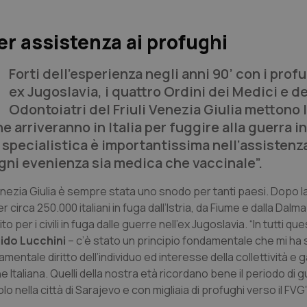
r assistenza ai profughi
Forti dell’esperienza negli anni 90’ con i prof
ex Jugoslavia, i quattro Ordini dei Medici e de
Odontoiatri del Friuli Venezia Giulia mettono l
arriveranno in Italia per fuggire alla guerra in
 specialistica è importantissima nell’assistenza
ogni evenienza sia medica che vaccinale”.
 Venezia Giulia è sempre stata uno snodo per tanti paesi. Dopo 
circa 250.000 italiani in fuga dall’Istria, da Fiume e dalla Dalma
er i civili in fuga dalle guerre nell’ex Jugoslavia. “In tutti ques
ido Lucchini
– c’è stato un principio fondamentale che mi h
ntale diritto dell’individuo ed interesse della collettività e 
one Italiana. Quelli della nostra età ricordano bene il periodo di 
 nella città di Sarajevo e con migliaia di profughi verso il FVG”