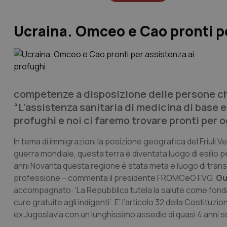
Ucraina. Omceo e Cao pronti pe
competenze a disposizione delle persone che 
“L’assistenza sanitaria di medicina di base e
profughi e noi ci faremo trovare pronti per 
In tema di immigrazioni la posizione geografica del Friuli
guerra mondiale, questa terra è diventata luogo di esilio per 
anni Novanta questa regione è stata meta e luogo di transito p
professione – commenta il presidente FROMCeO FVG,
Gu
accompagnato: ‘La Repubblica tutela la salute come fondame
cure gratuite agli indigenti’. E’ l’articolo 32 della Costituzi
ex Jugoslavia con un lunghissimo assedio di quasi 4 anni solo