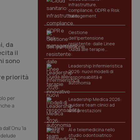
infrastrutture,
compliance, GDPR e Risk
management
Gestione
dell'Ipertensione
i, da
resistente: dalle Linee
Guida alle terapie
cita il
innovative
ni sono
Leadership Infermieristica
2026: nuovi modelli di
e priorità
responsabilità e
autonomia
olo per
Leadership Medica 2026:
guidare team clinici ad
anche a
alte prestazioni
 dall’Onu ‘la
AI e telemedicina nello
i delude
studio odontoiatrico: