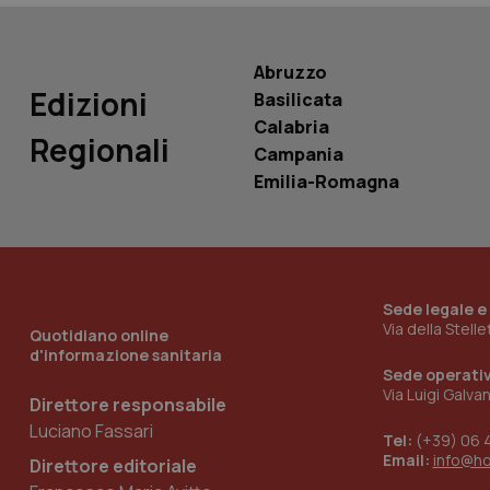
Abruzzo
Edizioni
Basilicata
Calabria
Regionali
_ga_KM60CM4NPH
Campania
Emilia-Romagna
Nome
Nome
VISITOR_INFO1_LIV
_ga_0VMQEQKQ1N
Sede legale e
Via della Stell
Quotidiano online
d'informazione sanitaria
__Secure-YNID
Sede operati
Via Luigi Galva
Direttore responsabile
Luciano Fassari
Tel:
(+39) 06 
YSC
Email:
info@h
Direttore editoriale