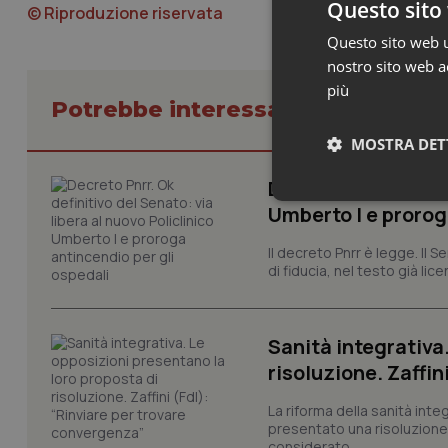
Questo sito 
© Riproduzione riservata
Questo sito web ut
nostro sito web ac
più
Potrebbe interessarti in Govern
MOSTRA DET
Decreto Pnrr. Ok de
Neces
Umberto I e prorog
Il decreto Pnrr è legge. Il 
di fiducia, nel testo già lic
Sanità integrativa
risoluzione. Zaffin
I cookie necessari con
e l'accesso alle aree 
La riforma della sanità int
presentato una risoluzione c
Nome
considerato...