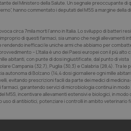
ante del Ministero della Salute. Un segnale preoccupante di 
Governo”, hanno commentato i deputati del M5S a margine della 
 circa 7mila morti l’anno in Italia. Lo sviluppo di batteri resi
proprio di questi farmaci, sia umano che negli allevamenti int
rendendo inefficaci le uniche armi che abbiamo per combatte
 provvedimento – L’Italia è uno dei Paesi europei con il più alto
lle abitanti, con punte di dosi ingiustificate, dal punto di vista
olare Campania (32,7), Puglia (30,3) e Calabria (28,4). Tra le pi
ncia autonoma di Bolzano (14,4 dosi giornaliere ogni mille abitanti
elli, evitando prescrizioni facili da parte dei medici di medicin
sti farmaci, garantendo servizi di microbiologia continui in modo 
el M5S, incentivare allevamenti estensivi e biologici, in modo 
ivo uso di antibiotici, potenziare i controlli in ambito veterinario f