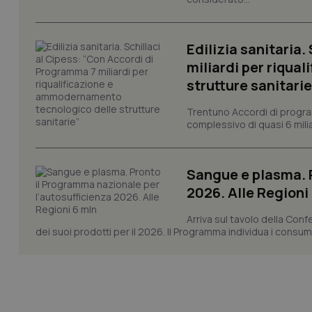
VISITOR_PRIVACY_
Edilizia sanitaria
miliardi per riqua
CookieScriptConse
strutture sanitarie
Trentuno Accordi di progra
complessivo di quasi 6 miliar
tracking-sites-ironf
tracking-enable
Sangue e plasma. P
tracking-sites-ironf
session-id
2026. Alle Regioni
_ga
Arriva sul tavolo della Con
dei suoi prodotti per il 2026. Il Programma individua i consumi s
PHPSESSID