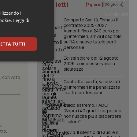
I più letti
[7 giorni]
[30 giorni]
ilizzando il
Comparto Sanità. Firmato il
cookie.
Leggi di
contratto 2025-2027.
Aumenti fino a 240 euro per
gli infermieri, arriva il capitolo
sull'IA e nuove tutele per il
ETTA TUTTI
personale
ico
Eclissi solare del 12 agosto
keting
2026, come osservarla in
sicurezza
o, con voto
Contratto sanità, valorizzati
gli infermieri ma penalizzate
le altre professioni
Caldo estremo, FADOI:
“Sopra i 40 gradi il corpo può
non riuscire più a disperdere
igazione sulle pagine
il calore”
kie.
no
tro,
Covid. Il silenzio di Fauci e il