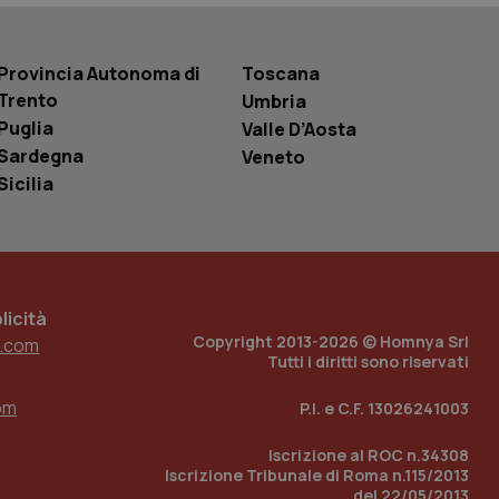
entificatore
le variabili di
è un numero
o in cui viene
Provincia Autonoma di
Toscana
r il sito, ma un
tato di accesso per
Trento
Umbria
Puglia
Valle D’Aosta
a Google Analytics
Sardegna
Veneto
sione.
Sicilia
 tenere traccia
i Youtube incorporati
tics per mantenere
tore del sito web sta
icità
ell'interfaccia di
Copyright 2013-2026 © Homnya Srl
.com
Tutti i diritti sono riservati
 tenere traccia
i Youtube incorporati
tore del sito web sta
om
P.I. e C.F. 13026241003
ell'interfaccia di
Iscrizione al ROC n.34308
 tenere traccia
Iscrizione Tribunale di Roma n.115/2013
del 22/05/2013