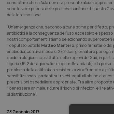
constatare che in Aula non era presente alcun rappresent
sono le vere priorità delle politiche sanitarie di questo 
della loro mozione.
“Un’emergenza che, secondo alcune stime per difetto, provoca
antibiotici è la conseguenza dell'uso eccessivo e spesso im
nostri comportamenti stiamo selezionando superbatteri e 
il deputato 5stelle
Matteo Mantero
, primo firmatario del
antibiotici, con una media di 27,8 dosi giornaliere per ogni mi
epidemiologico, soprattutto nelle regioni del Sud, in partic
Liguria (16,2 dosi giornaliere ogni mille abitanti) e la provi
problema della antibiotico resistenza va affrontato a più liv
sensibilizzando i pazienti sui rischi legati all'abuso di que
prescrizioni ospedaliere appropriate. Tra altre proposte d
il benessere animale, ridurre il rischio di infezioni e il relat
di distribuzione”.
23 Gennaio 2017