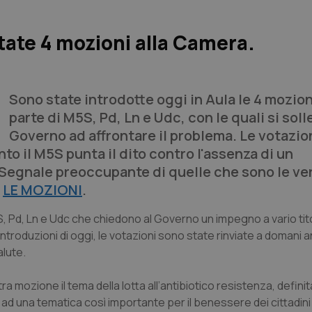
tate 4 mozioni alla Camera.
Sono state introdotte oggi in Aula le 4 mozion
parte di M5S, Pd, Ln e Udc, con le quali si solle
Governo ad affrontare il problema. Le votazio
o il M5S punta il dito contro l'assenza di un
"Segnale preoccupante di quelle che sono le ver
.
LE MOZIONI
.
, Pd, Ln e Udc che chiedono al Governo un impegno a vario tit
introduzioni di oggi, le votazioni sono state rinviate a domani 
alute.
 mozione il tema della lotta all’antibiotico resistenza, definita
ad una tematica così importante per il benessere dei cittadin