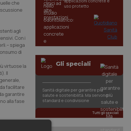
applicazioni concrete e
quelle che
uso protetto
discussione
stenti agli
ensivi. Con i
rli.– spiega
 consumo di
Gli speciali
ù virtuose la
). Il
a generale,
da facilitare
Sanità digitale per garantire più
da garantire
salute e sostenibilità. Ma servono
standard e condivisione
ino alla fase
Tutti gli speciali