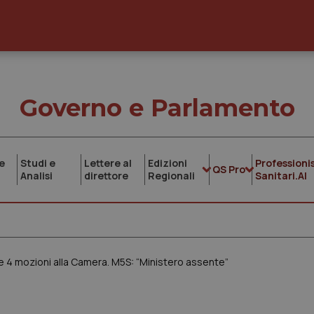
Governo e Parlamento
e
Studi e
Lettere al
Edizioni
Professionis
QS Pro
Analisi
direttore
Regionali
Sanitari.AI
e 4 mozioni alla Camera. M5S: “Ministero assente”