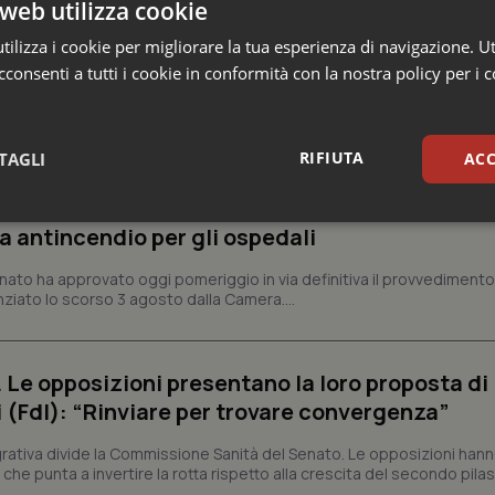
web utilizza cookie
ilizza i cookie per migliorare la tua esperienza di navigazione. Ut
consenti a tutti i cookie in conformità con la nostra policy per i 
o e Parlamento
RIFIUTA
TAGLI
ACC
finitivo del Senato: via libera al nuovo Policlin
sari
Statistici
Mar
a antincendio per gli ospedali
Senato ha approvato oggi pomeriggio in via definitiva il provvediment
enziato lo scorso 3 agosto dalla Camera....
. Le opposizioni presentano la loro proposta di
Necessari
Statistici
Marketing
i (FdI): “Rinviare per trovare convergenza”
tribuiscono a rendere fruibile il sito web abilitandone funzionalità di base quali la nav
protette del sito. Il sito web non è in grado di funzionare correttamente senza questi coo
egrativa divide la Commissione Sanità del Senato. Le opposizioni han
he punta a invertire la rotta rispetto alla crescita del secondo pilas
Fornitore
/
Dominio
Scadenza
Descrizione