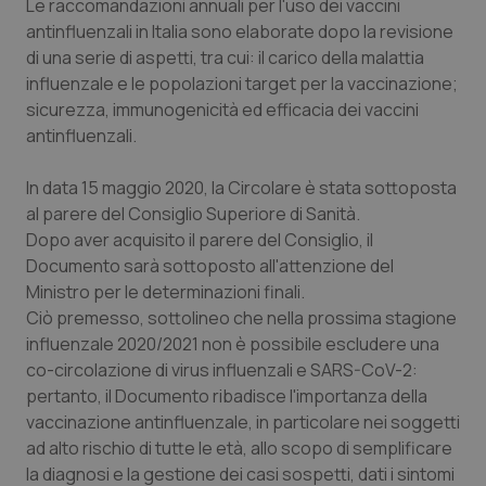
Valle D’Aosta
Oncodermatologia
Le raccomandazioni annuali per l'uso dei vaccini
antinfluenzali in Italia sono elaborate dopo la revisione
di una serie di aspetti, tra cui: il carico della malattia
Veneto
Oncoematologia
influenzale e le popolazioni target per la vaccinazione;
sicurezza, immunogenicità ed efficacia dei vaccini
Oncologia & Nutrizione
antinfluenzali.
Psoriasi & pelle
In data 15 maggio 2020, la Circolare è stata sottoposta
al parere del Consiglio Superiore di Sanità.
Quotidiano Cardiologia
Dopo aver acquisito il parere del Consiglio, il
Documento sarà sottoposto all'attenzione del
Quotidiano Chirurgia
Ministro per le determinazioni finali.
Ciò premesso, sottolineo che nella prossima stagione
Quotidiano Oncologia
influenzale 2020/2021 non è possibile escludere una
co-circolazione di virus influenzali e SARS-CoV-2:
pertanto, il Documento ribadisce l'importanza della
Quotidiano Pediatria
vaccinazione antinfluenzale, in particolare nei soggetti
ad alto rischio di tutte le età, allo scopo di semplificare
Rene & patologie urogenitali
la diagnosi e la gestione dei casi sospetti, dati i sintomi