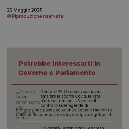
protette del sito. Il sito web non è in grado di
funzionare correttamente senza questi cookie.
22 Maggio 2020
Nome
Fornitore
/
Dominio
Scaden
© Riproduzione riservata
VISITOR_PRIVACY_METADATA
5 mesi
YouTube
settim
.youtube.com
Potrebbe interessarti in
Governo e Parlamento
Decreto PA. Un commissario per
smaltire le scorte Covid, le liste
d’attesa tornano al Siveas e il
controllo sulle agende di
prenotazione passa ad Agenas. Saltano l’aumento
delle tariffe ospedaliere e la proroga dei gettonisti
CookieScriptConsent
5 mesi
CookieScript
settim
www.quotidianosanita.it
Università. Bernini firma il decreto: