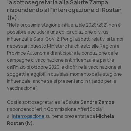
la sottosegretaria alla Salute Zampa
Calabria
Asma & BPCO
rispondendo all'interrogazione di Rostan
(Iv).
Campania
Car-T
"Nella prossima stagione influenzale 2020/2021 non è
possibile escludere una co-circolazione di virus
Emilia-Romagna
Colesterolo & coronaropatie
influenzali e Sars-CoV-2. Per gli aspetti relativi ai tempi
necessari, questo Ministero ha chiesto alle Regioni e
Friuli Venezia Giulia
Dermatite Atopica
Province Autonome di anticipare la conduzione delle
campagne di vaccinazione antinfluenzale a partire
Lazio
Diabete & glucometri
dall'inizio di ottobre 2020, e di offrire la vaccinazione ai
soggetti eleggibili in qualsiasi momento della stagione
Liguria
Disturbi dell’umore
influenzale, anche se si presentano in ritardo per la
vaccinazione".
Lombardia
Dolore
Così la sottosegretaria alla Salute
Sandra Zampa
rispondendo ieri in Commissione Affari Sociali
Marche
Donna & Salute
all'
interrogazione
sul tema presentata da
Michela
Rostan (Iv)
.
Molise
Epatiti