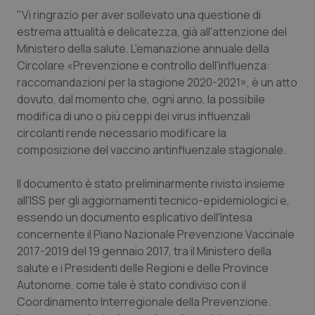
"Vi ringrazio per aver sollevato una questione di
Piemonte
HIV
estrema attualità e delicatezza, già all'attenzione del
Ministero della salute. L'emanazione annuale della
Provincia Autonoma di Bolzano
Infezioni & Febbre
Circolare «Prevenzione e controllo dell'influenza:
raccomandazioni per la stagione 2020-2021», è un atto
Provincia Autonoma di Trento
Ipertensione & Scompenso
dovuto, dal momento che, ogni anno, la possibile
modifica di uno o più ceppi dei virus influenzali
circolanti rende necessario modificare la
Puglia
Malattie rare
composizione del vaccino antinfluenzale stagionale.
Sardegna
Malattia di Crohn & Rettocolite Ulcerosa
Il documento è stato preliminarmente rivisto insieme
all'ISS per gli aggiornamenti tecnico-epidemiologici e,
Sicilia
Neuroscienze & patologie neurodegenerative
essendo un documento esplicativo dell'Intesa
concernente il Piano Nazionale Prevenzione Vaccinale
Toscana
Obesità
2017-2019 del 19 gennaio 2017, tra il Ministero della
salute e i Presidenti delle Regioni e delle Province
Umbria
Oftalmologia
Autonome, come tale è stato condiviso con il
Coordinamento Interregionale della Prevenzione.