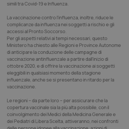
simili tra Covid-19 e Influenza.
Salute orale & impianti
La vaccinazione contro l'influenza, inoltre, riduce le
Sangue & coagulazione
complicanze da influenza nei soggetti a rischio e gli
accessi al Pronto Soccorso.
Tiroide
Per gli aspetti relativi ai tempi necessari, questo
Ministero ha chiesto alle Regioni e Province Autonome
Tumore al seno
di anticipare la conduzione delle campagne di
vaccinazione antinfluenzale a partire dall'inizio di
ottobre 2020, e di offrire la vaccinazione ai soggetti
Tumore ovarico
eleggibili in qualsiasi momento della stagione
influenzale, anche se si presentano in ritardo per la
Tumori del Polmone & Testa Collo
vaccinazione.
Tumori gastrointestinali
Le regioni – da parte loro – per assicurare che la
copertura vaccinale sia la più alta possibile, con il
Ulcera & Reflusso
coinvolgimento dei Medici della Medicina Generale e
dei Pediatri di Libera Scelta, attiveranno, nei confronti
Vaccini
delle persone idonee alla vaccinazione, azioni di