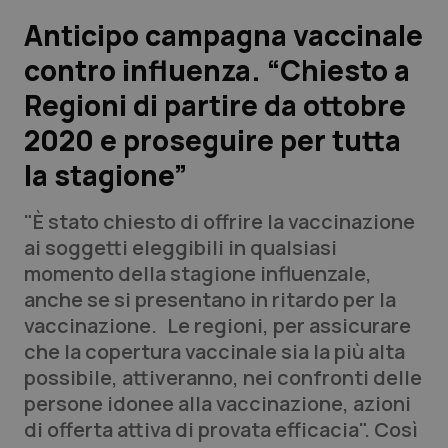
Anticipo campagna vaccinale
Scienza e Farmaci
contro influenza. “Chiesto a
Regioni di partire da ottobre
Studi e Analisi
2020 e proseguire per tutta
Lettere al direttore
la stagione”
Edizioni Regionali
"È stato chiesto di offrire la vaccinazione
ai soggetti eleggibili in qualsiasi
QS Pro
momento della stagione influenzale,
anche se si presentano in ritardo per la
Professionisti Sanitari.AI
vaccinazione. Le regioni, per assicurare
che la copertura vaccinale sia la più alta
Abruzzo
QS Pro Gold
possibile, attiveranno, nei confronti delle
persone idonee alla vaccinazione, azioni
QS Club
Newsletter
Basilicata
Artrite & artrosi
di offerta attiva di provata efficacia". Così