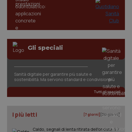
PHPSESSID
Sessio
PHP.net
www.quotidianosanita.it
Gli speciali
Sanità digitale per garantire più salute e
sostenibilità. Ma servono standard e condivisione
Tutti gli speciali
I più letti
[7 giorni]
[30 giorni]
_ga_KM60CM4NPH
.quotidianosanita.it
1 anno
mes
Caldo, segnali di lenta ritirata dell'ondata: il 7