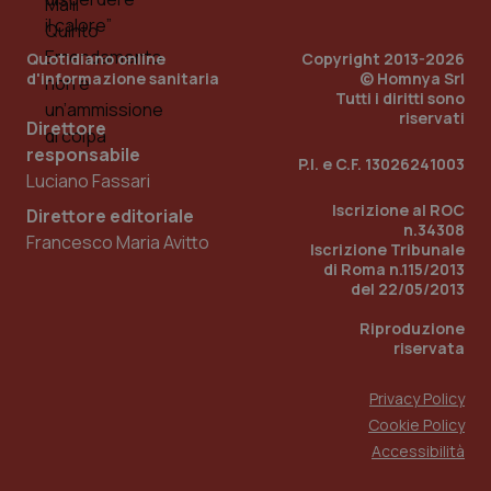
__Secure-YNID
.youtube.com
5 mesi 4
Que
settimane
imp
You
Quotidiano online
Copyright 2013-2026
ten
d'informazione sanitaria
© Homnya Srl
pre
Tutti i diritti sono
del
vid
riservati
Direttore
inco
può
responsabile
det
P.I. e C.F. 13026241003
vis
Luciano Fassari
web
uti
Iscrizione al ROC
Direttore editoriale
nuo
n.34308
ver
Francesco Maria Avitto
Iscrizione Tribunale
dell
You
di Roma n.115/2013
del 22/05/2013
YSC
Sessione
Que
Google LLC
imp
.youtube.com
Riproduzione
You
ten
riservata
vis
vid
Privacy Policy
__Secure-
.youtube.com
5 mesi 4
Que
ROLLOUT_TOKEN
settimane
imp
Cookie Policy
You
Accessibilità
ges
del
e d