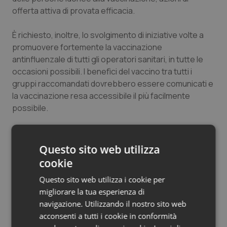
offerta attiva di provata efficacia.
È richiesto, inoltre, lo svolgimento di iniziative volte a
promuovere fortemente la vaccinazione
antinfluenzale di tutti gli operatori sanitari, in tutte le
occasioni possibili. I benefìci del vaccino tra tutti i
gruppi raccomandati dovrebbero essere comunicati e
la vaccinazione resa accessibile il più facilmente
possibile.
Inoltre, il Documento raccomanda alle Regioni e
Province Autonome di avviare le gare per
Questo sito web utilizza
l'approvvigionamento dei vaccini antinfluenzali entro il
cookie
corrente mese di maggio, basandole su stime
Questo sito web utilizza i cookie per
effettuate sulla reale popolazione eleggibile e non
migliorare la tua esperienza di
sulle coperture delle stagioni precedenti".
navigazione. Utilizzando il nostro sito web
acconsenti a tutti i cookie in conformità
Michela Rostan (Iv), replicando, segnala che l'Italia