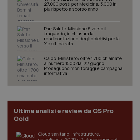
27.000 posti per Medicina, 3.000 in
più rispetto a scorso anno
Pnrr Salute. Missione 6 verso il
traguardo, in chiusura la
rendicontazione degli obiettivi per la
X e ultima rata
Caldo. Ministero: oltre 1.700 chiamate
al numero 1500 dal 22 giugno.
tracking-sites-ironfish-
www.quotidianosanita.it
4
Proseguono monitoraggi e campagna
tracking-enable
settim
informativa
2 gior
tracking-sites-ironfish-
www.quotidianosanita.it
4
session-id
settim
Ultime analisi e review da QS Pro
2 gior
Gold
Cloud sanitario: infrastrutture,
_ga
1 anno
Google LLC
compliance, GDPR e Risk management