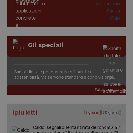
Gli speciali
CookieScriptConsent
5 mesi
CookieScript
settim
www.quotidianosanita.it
Sanità digitale per garantire più salute e
sostenibilità. Ma servono standard e condivisione
Tutti gli speciali
I più letti
[7 giorni]
[30 giorni]
Caldo, segnali di lenta ritirata dell'ondata: il 7
tracking-sites-ironfish-
www.quotidianosanita.it
4
agosto restano 26 città da bollino rosso, l'8
tracking-enable
settim