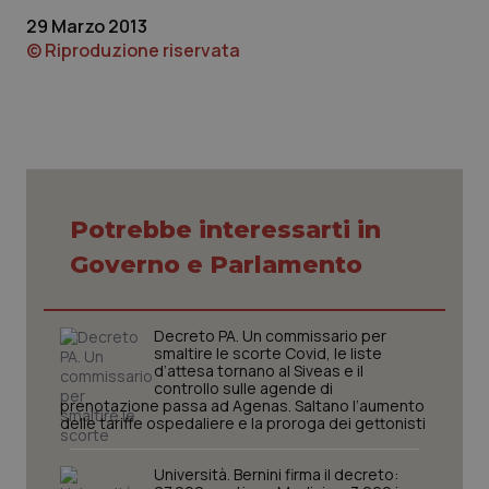
29 Marzo 2013
Piemonte
HIV
© Riproduzione riservata
Provincia Autonoma di Bolzano
Infezioni & Febbre
Provincia Autonoma di Trento
Ipertensione & Scompenso
Puglia
Malattie rare
Potrebbe interessarti in
Governo e Parlamento
Sardegna
Malattia di Crohn & Rettocolite Ulcerosa
Sicilia
Neuroscienze & patologie neurodegenerative
Decreto PA. Un commissario per
smaltire le scorte Covid, le liste
d’attesa tornano al Siveas e il
Toscana
Obesità
controllo sulle agende di
prenotazione passa ad Agenas. Saltano l’aumento
delle tariffe ospedaliere e la proroga dei gettonisti
Umbria
Oftalmologia
Università. Bernini firma il decreto: