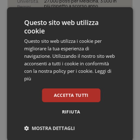
Valle D’Aosta
Oncodermatologia
27.000 posti per Medicina, 3.000 in
più rispetto a scorso anno
Veneto
Oncoematologia
Questo sito web utilizza
Pnrr Salute. Missione 6 verso il
cookie
traguardo, in chiusura la
Oncologia & Nutrizione
rendicontazione degli obiettivi per la
X e ultima rata
Questo sito web utilizza i cookie per
migliorare la tua esperienza di
Psoriasi & pelle
Caldo. Ministero: oltre 1.700 chiamate
navigazione. Utilizzando il nostro sito web
al numero 1500 dal 22 giugno.
acconsenti a tutti i cookie in conformità
Quotidiano Cardiologia
Proseguono monitoraggi e campagna
informativa
con la nostra policy per i cookie.
Leggi di
più
Quotidiano Chirurgia
ACCETTA TUTTI
Quotidiano Oncologia
Ultime analisi e review da QS Pro
RIFIUTA
Quotidiano Pediatria
Gold
MOSTRA DETTAGLI
Rene & patologie urogenitali
Cloud sanitario: infrastrutture,
compliance, GDPR e Risk management