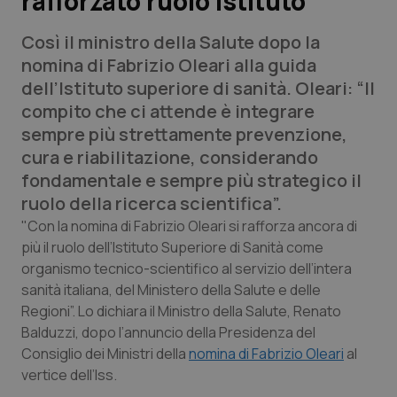
rafforzato ruolo istituto”
Così il ministro della Salute dopo la
Scienza e Farmaci
nomina di Fabrizio Oleari alla guida
dell’Istituto superiore di sanità. Oleari: “Il
Studi e Analisi
compito che ci attende è integrare
sempre più strettamente prevenzione,
Lettere al direttore
cura e riabilitazione, considerando
fondamentale e sempre più strategico il
Edizioni Regionali
ruolo della ricerca scientifica”.
QS Pro
"Con la nomina di Fabrizio Oleari si rafforza ancora di
più il ruolo dell’Istituto Superiore di Sanità come
organismo tecnico-scientifico al servizio dell’intera
Professionisti Sanitari.AI
sanità italiana, del Ministero della Salute e delle
Regioni”. Lo dichiara il Ministro della Salute, Renato
Abruzzo
QS Pro Gold
Balduzzi, dopo l’annuncio della Presidenza del
Consiglio dei Ministri della
nomina di Fabrizio Oleari
al
QS Club
Newsletter
Basilicata
Artrite & artrosi
vertice dell’Iss.