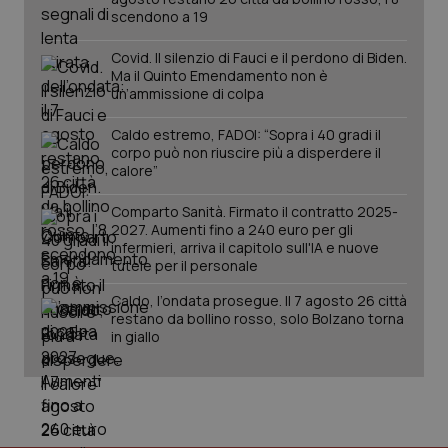
2 gior
scendono a 19
Covid. Il silenzio di Fauci e il perdono di Biden.
Ma il Quinto Emendamento non è
un’ammissione di colpa
tracking-sites-ironfish-
www.quotidianosanita.it
4
session-id
settim
2 gior
Caldo estremo, FADOI: “Sopra i 40 gradi il
corpo può non riuscire più a disperdere il
calore”
Comparto Sanità. Firmato il contratto 2025-
_ga
1 anno
Google LLC
mes
.quotidianosanita.it
2027. Aumenti fino a 240 euro per gli
infermieri, arriva il capitolo sull'IA e nuove
tutele per il personale
Caldo, l’ondata prosegue. Il 7 agosto 26 città
restano da bollino rosso, solo Bolzano torna
in giallo