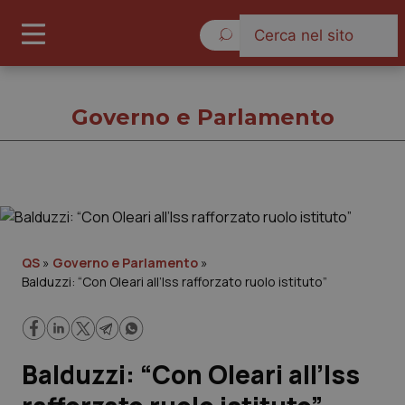
Sabato 8 Agosto 2026
Governo e Parlamento
Governo e Parlamento
Cronache
QS
»
Governo e Parlamento
»
Balduzzi: “Con Oleari all’Iss rafforzato ruolo istituto”
Governo e Parlamento
Regioni e Asl
Balduzzi: “Con Oleari all’Iss
Lavoro e Professioni