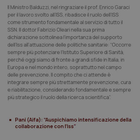
Calabria
Asma & BPCO
Il Ministro Balduzzi, nel ringraziare il prof. Enrico Garaci
per il lavoro svolto all’ISS, ribadisce il ruolo dell’ISS
Campania
Car-T
come strumento fondamentale al servizio di tutto il
SSN. Il dottor Fabrizio Oleari nella sua prima
Emilia-Romagna
Colesterolo & coronaropatie
dichiarazione sottolinea l’importanza del supporto
dell’Iss all’attuazione delle politiche sanitarie: “Occorre
sempre più potenziare l’Istituto Superiore di Sanità,
Friuli Venezia Giulia
Dermatite Atopica
perché oggi siamo di fronte a grandi sfide in Italia, in
Europa e nel mondo intero, soprattutto nel campo
Lazio
Diabete & glucometri
delle prevenzione. Il compito che ci attende è
integrare sempre più strettamente prevenzione, cura
Liguria
Disturbi dell’umore
e riabilitazione, considerando fondamentale e sempre
più strategico il ruolo della ricerca scientifica”.
Lombardia
Dolore
Marche
Donna & Salute
Pani (Aifa): “Auspichiamo intensificazione della
collaborazione con l’Iss”
Molise
Epatiti